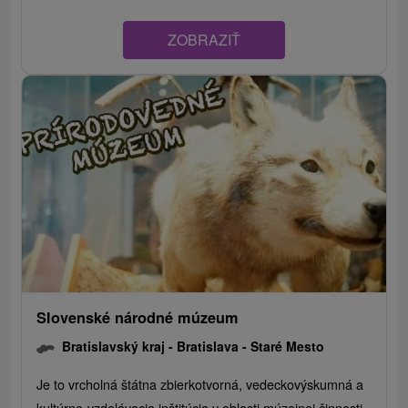
ZOBRAZIŤ
Slovenské národné múzeum
Bratislavský kraj -
Bratislava - Staré Mesto
Je to vrcholná štátna zbierkotvorná, vedeckovýskumná a
kultúrno-vzdelávacia inštitúcia v oblasti múzejnej činnosti