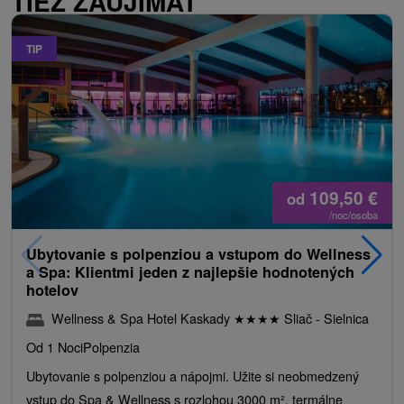
TIEŽ ZAUJÍMAŤ
TIP
109,50
€
od
/noc/osoba
Ubytovanie s polpenziou a vstupom do Wellness
a Spa: Klientmi jeden z najlepšie hodnotených
hotelov
Wellness & Spa Hotel Kaskady
★
★
★
★
Sliač - Sielnica
Od 1 Noci
Polpenzia
Ubytovanie s polpenziou a nápojmi. Užite si neobmedzený
vstup do Spa & Wellness s rozlohou 3000 m², termálne