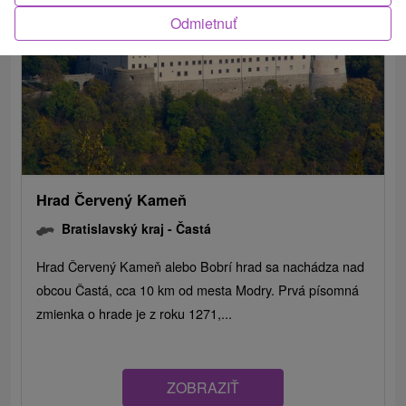
Odmietnuť
Hrad Červený Kameň
Bratislavský kraj -
Častá
Hrad Červený Kameň alebo Bobrí hrad sa nachádza nad
obcou Častá, cca 10 km od mesta Modry. Prvá písomná
zmienka o hrade je z roku 1271,...
ZOBRAZIŤ