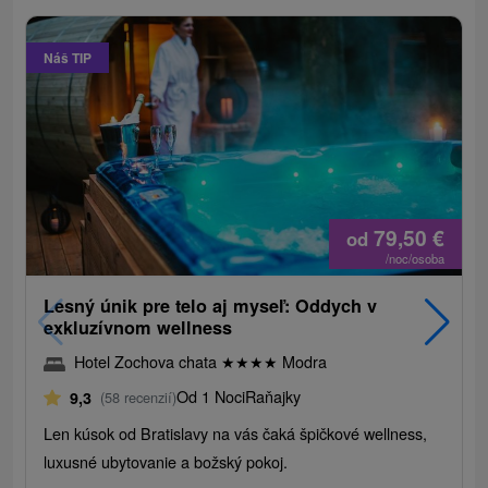
Náš TIP
79,50
€
od
/noc/osoba
Lesný únik pre telo aj myseľ: Oddych v
exkluzívnom wellness
Hotel Zochova chata
★
★
★
★
Modra
Od 1 Noci
Raňajky
9,3
(58 recenzií)
Len kúsok od Bratislavy na vás čaká špičkové wellness,
luxusné ubytovanie a božský pokoj.