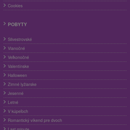
Cookies
POBYTY
Silvestrovské
Vianočné
Veľkonočné
Valentínske
Halloween
Zimné lyžiarske
Jesenné
Letné
V kúpeľoch
Romantický víkend pre dvoch
Last minute