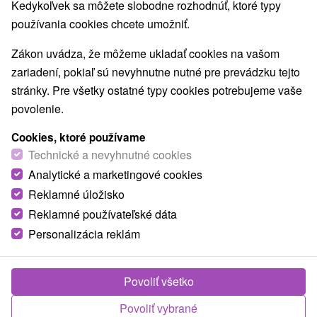
Kedykoľvek sa môžete slobodne rozhodnúť, ktoré typy
Mestské a zámocké parky
Golfové ihriská
(4)
(5)
používania cookies chcete umožniť.
Motokárové dráhy
Vínne cesty
(1)
(1)
Túry a turistické chodníky
Escaperoom
(1)
(8)
Zákon uvádza, že môžeme ukladať cookies na vašom
Jaskyne
Bobové dráhy
Lanové dráhy
(1)
(1)
(1)
zariadení, pokiaľ sú nevyhnutne nutné pre prevádzku tejto
Adrenalinové atrakcie
Turistické atrakcie
(4)
(12)
stránky. Pre všetky ostatné typy cookies potrebujeme vaše
Múzeá a galérie
ZOO a zvieracie farmy
(13)
(1)
povolenie.
Botanické záhrady
Jazerá, plesá, vodné nádrže
(1)
(6)
Cookies, ktoré používame
Atrakcie pre deti
Technické pamiatky
(18)
(1)
Technické a nevyhnutné cookies
Pamätníky
Aquaparky, kúpaliská
(3)
(2)
Analytické a marketingové cookies
Planetária a observatória
(1)
Detské centrá a mestečká
Laserarény a paintball
Reklamné úložisko
(2)
(2)
Reklamné používateľské dáta
Personalizácia reklám
Obce a mesta
Bratislava - Staré Mesto
(7)
Veľké Leváre
(1)
Povoliť všetko
Povoliť vybrané