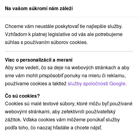
Na vašom súkromí nám záleží
člen skupiny
Sorger
Chceme vám neustále poskytovať tie najlepšie služby.
Slovensku
Múzeá a galérie
Západné Slovensko
Bratislavský kraj
Vzhľadom k platnej legislatíve od vás ale potrebujeme
súhlas s používaním súborov cookies.
Múzeá a galérie v Bratislavskom
kraji
Viac o personalizácii a meraní
Aby sme vedeli, čo sa deje na webových stránkach a aby
Kategórie
sme vám mohli prispôsobiť ponuky na mieru či reklamu,
používame cookies a taktiež
služby spoločnosti Google
.
Všetky kategórie
Plte, rafting, splavy
(2)
Hrady, zámky, zrúcaniny
(9)
Čo sú cookies?
Vyhliadkové lety a plavby
Šport
(1)
(4)
Cookies sú malé textové súbory, ktoré môžu byť používané
Jazda na koni
Skanzeny
Divadlá
(3)
(1)
(7)
webovými stránkami, aby zefektívnili používateľský
Kaštiele
Sakrálne miesta
(5)
(7)
zážitok. Vďaka cookies vám môžeme ponúkať služby
Vyhliadkové veže a chodníky
(11)
podľa toho, čo naozaj hľadáte a chcete nájsť.
Architektonické stavby
Lyžiarske strediská
(8)
(2)