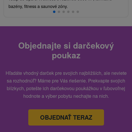
bazény, fitness a saunové zóny.
Objednajte si darčekový
poukaz
Hľadáte vhodný darček pre svojich najbližších, ale neviete
sa rozhodnúť? Máme pre Vás riešenie. Prekvapte svojich
blízkych, potešte ich darčekovou poukážkou v ľubovoľnej
hodnote a výber pobytu nechajte na nich.
OBJEDNAŤ TERAZ