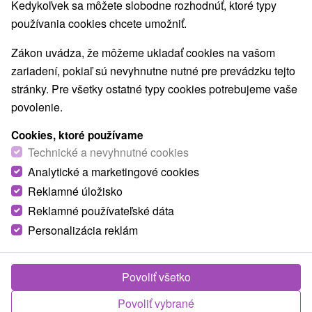
Kedykoľvek sa môžete slobodne rozhodnúť, ktoré typy
RECENZIE
používania cookies chcete umožniť.
8,2
Vynikajúce
71 recenzií
·
Zákon uvádza, že môžeme ukladať cookies na vašom
zariadení, pokiaľ sú nevyhnutne nutné pre prevádzku tejto
stránky. Pre všetky ostatné typy cookies potrebujeme vaše
povolenie.
Cookies, ktoré používame
Technické a nevyhnutné cookies
Analytické a marketingové cookies
Reklamné úložisko
Reklamné používateľské dáta
Personalizácia reklám
Povoliť všetko
Povoliť vybrané