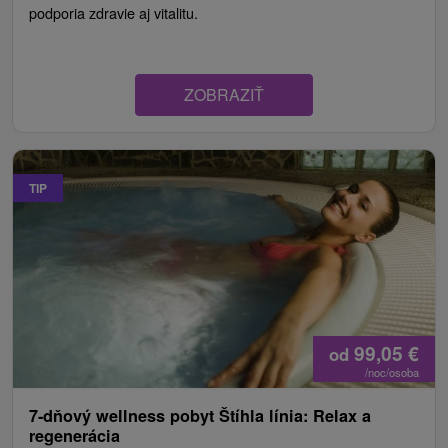
podporia zdravie aj vitalitu.
ZOBRAZIŤ
TIP
99,05
€
od
/noc/osoba
7-dňový wellness pobyt Štíhla línia: Relax a
regenerácia