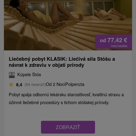
77,42
€
od
/noc/osoba
Liečebný pobyt KLASIK: Liečivá sila Stóšu a
návrat k zdraviu v objatí prírody
Kúpele Štós
Od 2 Nocí
Polpenzia
8,4
(54 recenzií)
Pobyt spája odbornú lekársku starostlivosť, kvalitnú stravu a
účinné liečebné procedúry s tichom stóšskej prírody.
ZOBRAZIŤ