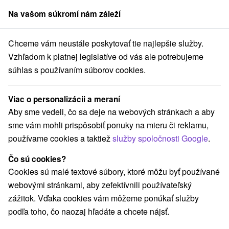
Na vašom súkromí nám záleží
člen skupiny
Sorger
Chceme vám neustále poskytovať tie najlepšie služby.
Slovensku
Východné Slovensko
Košický kraj
Štós
Kúpele Štós
Vzhľadom k platnej legislatíve od vás ale potrebujeme
súhlas s používaním súborov cookies.
Kúpele Štós
Štós
Viac o personalizácii a meraní
Aby sme vedeli, čo sa deje na webových stránkach a aby
sme vám mohli prispôsobiť ponuky na mieru či reklamu,
Navigovať do miesta
používame cookies a taktiež
služby spoločnosti Google
.
Čo sú cookies?
POBYTY HRADENÉ ZDRAVOTNOU
Cookies sú malé textové súbory, ktoré môžu byť používané
POISŤOVŇOU
webovými stránkami, aby zefektívnili používateľský
zážitok. Vďaka cookies vám môžeme ponúkať služby
podľa toho, čo naozaj hľadáte a chcete nájsť.
O KÚPEĽOCH
AKCIOVÉ POBYTY
UBYTOVANIE