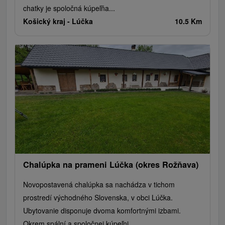
chatky je spoločná kúpeľňa...
Košický kraj -
Lúčka
10.5 Km
Chalúpka na prameni Lúčka (okres Rožňava)
Novopostavená chalúpka sa nachádza v tichom
prostredí východného Slovenska, v obci Lúčka.
Ubytovanie disponuje dvoma komfortnými izbami.
Okrem spální a spoločnej kúpeľni...