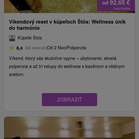
92,65
€
od
/noc/osoba
Víkendový reset v kúpeľoch Štós: Wellness únik
do harmónie
Kúpele Štós
Od 2 Nocí
Polpenzia
8,4
(54 recenzií)
Víkend, ktorý vás skutočne vypne – ubytovanie, skvelá
polpenzia a až tri vstupy do wellness s bazénom a vitálnym
svetom.
ZOBRAZIŤ