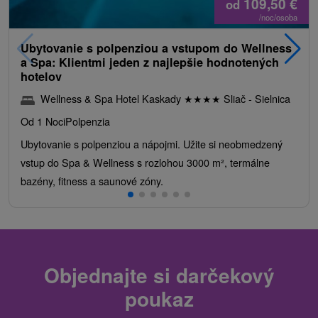
109,50
€
od
/noc/osoba
Ubytovanie s polpenziou a vstupom do Wellness
a Spa: Klientmi jeden z najlepšie hodnotených
hotelov
Wellness & Spa Hotel Kaskady
★
★
★
★
Sliač - Sielnica
Od 1 Noci
Polpenzia
Ubytovanie s polpenziou a nápojmi. Užite si neobmedzený
vstup do Spa & Wellness s rozlohou 3000 m², termálne
bazény, fitness a saunové zóny.
Objednajte si darčekový
poukaz