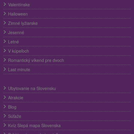
Valentínske
Halloween
Zimné lyžiarske
Jesenné
Letné
V kúpeľoch
Romantický víkend pre dvoch
Last minute
Ubytovanie na Slovensku
Atrakcie
Blog
Súťaže
Kvíz Slepá mapa Slovenska