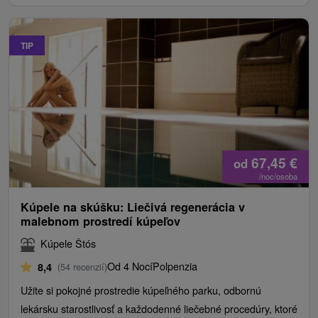
TIP
67,45
€
od
/noc/osoba
Kúpele na skúšku: Liečivá regenerácia v
malebnom prostredí kúpeľov
Kúpele Štós
Od 4 Nocí
Polpenzia
8,4
(54 recenzií)
Užite si pokojné prostredie kúpeľného parku, odbornú
lekársku starostlivosť a každodenné liečebné procedúry, ktoré