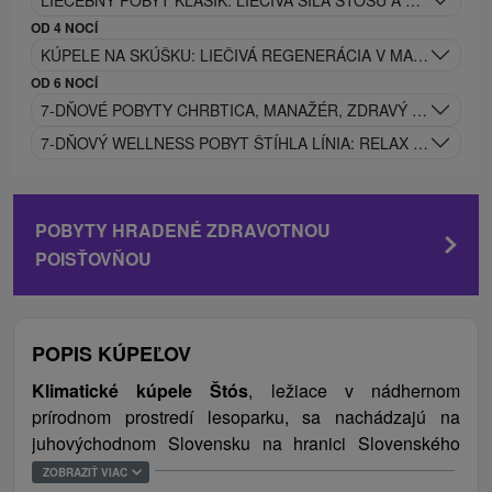
LIEČEBNÝ POBYT KLASIK: LIEČIVÁ SILA STÓŠU A NÁVRAT K 
OD 4 NOCÍ
KÚPELE NA SKÚŠKU: LIEČIVÁ REGENERÁCIA V MALEBNOM 
OD 6 NOCÍ
7-DŇOVÉ POBYTY CHRBTICA, MANAŽÉR, ZDRAVÝ HLAS, SPE
7-DŇOVÝ WELLNESS POBYT ŠTÍHLA LÍNIA: RELAX A REGEN
POBYTY HRADENÉ ZDRAVOTNOU
POISŤOVŇOU
POPIS KÚPEĽOV
Klimatické kúpele Štós
, ležiace v nádhernom
prírodnom prostredí lesoparku, sa nachádzajú na
juhovýchodnom Slovensku na hranici Slovenského
krasu a Spišského Rudohoria. Hlavným zameraním
ZOBRAZIŤ VIAC