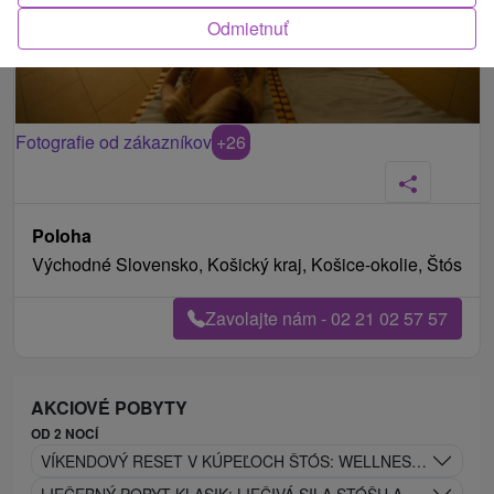
Odmietnuť
Fotografie od zákazníkov
+26
Poloha
Východné Slovensko, Košický kraj, Košice-okolie, Štós
Zavolajte nám - 02 21 02 57 57
AKCIOVÉ POBYTY
OD 2 NOCÍ
VÍKENDOVÝ RESET V KÚPEĽOCH ŠTÓS: WELLNESS ÚNIK DO