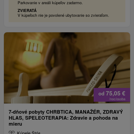
Parkovanie v areáli kúpeľov zadarmo.
ZVIERATÁ
V kúpeľoch nie je povolené ubytovanie so zvieraťom.
75,05
€
od
/noc/osoba
7-dňové pobyty CHRBTICA, MANAŽÉR, ZDRAVÝ
HLAS, SPELEOTERAPIA: Zdravie a pohoda na
mieru
Kúpele Štós