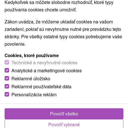
Kedykoľvek sa môžete slobodne rozhodnúť, ktoré typy
Mestské a zámocké parky
Golfové ihriská
(4)
(5)
používania cookies chcete umožniť.
Motokárové dráhy
Vínne cesty
(1)
(1)
Túry a turistické chodníky
Escaperoom
(1)
(8)
Zákon uvádza, že môžeme ukladať cookies na vašom
Jaskyne
Bobové dráhy
Lanové dráhy
(1)
(1)
(1)
zariadení, pokiaľ sú nevyhnutne nutné pre prevádzku tejto
Adrenalinové atrakcie
Turistické atrakcie
(4)
(12)
stránky. Pre všetky ostatné typy cookies potrebujeme vaše
Múzeá a galérie
ZOO a zvieracie farmy
(13)
(1)
povolenie.
Botanické záhrady
Jazerá, plesá, vodné nádrže
(1)
(6)
Cookies, ktoré používame
Atrakcie pre deti
Technické pamiatky
(18)
(1)
Technické a nevyhnutné cookies
Pamätníky
Aquaparky, kúpaliská
(3)
(2)
Analytické a marketingové cookies
Planetária a observatória
(1)
Detské centrá a mestečká
Laserarény a paintball
Reklamné úložisko
(2)
(2)
Reklamné používateľské dáta
Personalizácia reklám
Obce a mesta
Zobraziť všetky
Častá
(2)
Svätý Jur
(1)
Povoliť všetko
Povoliť vybrané