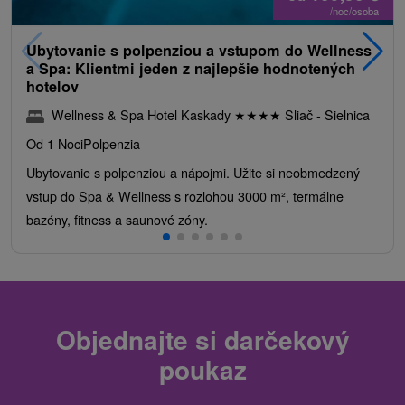
/noc/osoba
Ubytovanie s polpenziou a vstupom do Wellness
a Spa: Klientmi jeden z najlepšie hodnotených
hotelov
Wellness & Spa Hotel Kaskady
★
★
★
★
Sliač - Sielnica
Od 1 Noci
Polpenzia
Ubytovanie s polpenziou a nápojmi. Užite si neobmedzený
vstup do Spa & Wellness s rozlohou 3000 m², termálne
bazény, fitness a saunové zóny.
Objednajte si darčekový
poukaz