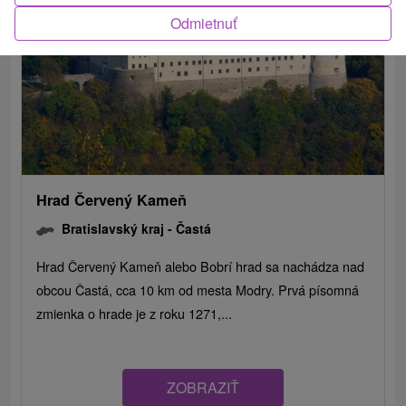
Odmietnuť
Hrad Červený Kameň
Bratislavský kraj -
Častá
Hrad Červený Kameň alebo Bobrí hrad sa nachádza nad
obcou Častá, cca 10 km od mesta Modry. Prvá písomná
zmienka o hrade je z roku 1271,...
ZOBRAZIŤ