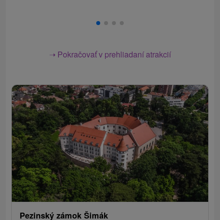
➝ Pokračovať v prehliadaní atrakcií
Pezinský zámok Šimák