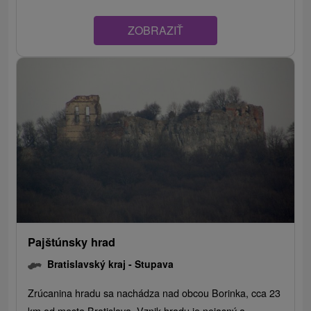
ZOBRAZIŤ
Pajštúnsky hrad
Bratislavský kraj -
Stupava
Zrúcanina hradu sa nachádza nad obcou Borinka, cca 23
km od mesta Bratislava. Vznik hradu je nejasný a