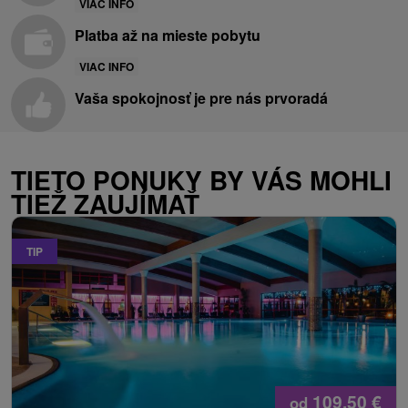
VIAC INFO
Platba až na mieste pobytu
VIAC INFO
Vaša spokojnosť je pre nás prvoradá
TIETO PONUKY BY VÁS MOHLI
TIEŽ ZAUJÍMAŤ
TIP
109,50
€
od