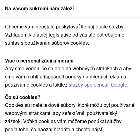
Na vašom súkromí nám záleží
člen skupiny
Sorger
Chceme vám neustále poskytovať tie najlepšie služby.
u
Hrady, zámky, zrúcaniny
Západné Slovensko
Bratislavský kraj
Vzhľadom k platnej legislatíve od vás ale potrebujeme
súhlas s používaním súborov cookies.
Hrady, zámky, zrúcaniny v
Bratislavskom kraji
Viac o personalizácii a meraní
Aby sme vedeli, čo sa deje na webových stránkach a aby
Kategórie
sme vám mohli prispôsobiť ponuky na mieru či reklamu,
používame cookies a taktiež
služby spoločnosti Google
.
Všetky kategórie
Plte, rafting, splavy
(2)
Hrady, zámky, zrúcaniny
(9)
Čo sú cookies?
Vyhliadkové lety a plavby
Šport
(1)
(4)
Cookies sú malé textové súbory, ktoré môžu byť používané
Jazda na koni
Skanzeny
Divadlá
(3)
(1)
(7)
webovými stránkami, aby zefektívnili používateľský
Kaštiele
Sakrálne miesta
(5)
(7)
zážitok. Vďaka cookies vám môžeme ponúkať služby
Vyhliadkové veže a chodníky
(11)
podľa toho, čo naozaj hľadáte a chcete nájsť.
Architektonické stavby
Lyžiarske strediská
(8)
(2)