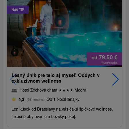
Náš TIP
79,50
€
od
/noc/osoba
Lesný únik pre telo aj myseľ: Oddych v
exkluzívnom wellness
Hotel Zochova chata
★
★
★
★
Modra
Od 1 Noci
Raňajky
9,3
(58 recenzií)
Len kúsok od Bratislavy na vás čaká špičkové wellness,
luxusné ubytovanie a božský pokoj.