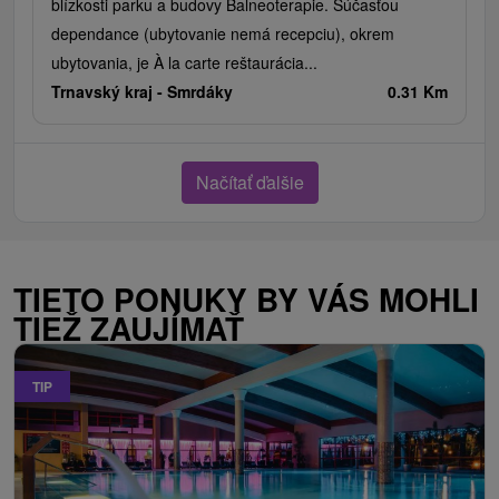
blízkosti parku a budovy Balneoterapie. Súčasťou
dependance (ubytovanie nemá recepciu), okrem
ubytovania, je À la carte reštaurácia...
Trnavský kraj -
Smrdáky
0.31 Km
Načítať ďalšie
TIETO PONUKY BY VÁS MOHLI
TIEŽ ZAUJÍMAŤ
TIP