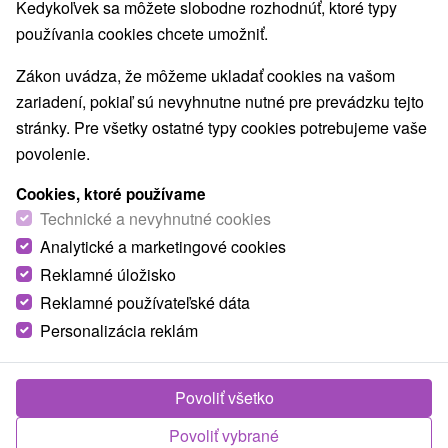
O KÚPEĽOCH
AKCIOVÉ POBYTY
UBYTOVANIE
Kedykoľvek sa môžete slobodne rozhodnúť, ktoré typy
používania cookies chcete umožniť.
RECENZIE
Zákon uvádza, že môžeme ukladať cookies na vašom
9,0
Vynikajúce
660 recenzií
·
zariadení, pokiaľ sú nevyhnutne nutné pre prevádzku tejto
stránky. Pre všetky ostatné typy cookies potrebujeme vaše
povolenie.
Cookies, ktoré používame
Technické a nevyhnutné cookies
Analytické a marketingové cookies
Reklamné úložisko
Reklamné používateľské dáta
Personalizácia reklám
Povoliť všetko
Povoliť vybrané