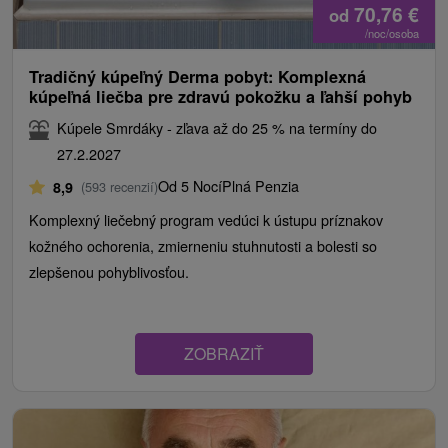
70,76
€
od
/noc/osoba
Tradičný kúpeľný Derma pobyt: Komplexná
kúpeľná liečba pre zdravú pokožku a ľahší pohyb
Kúpele Smrdáky - zľava až do 25 % na termíny do
27.2.2027
Od 5 Nocí
Plná Penzia
8,9
(593 recenzií)
Komplexný liečebný program vedúci k ústupu príznakov
kožného ochorenia, zmierneniu stuhnutosti a bolesti so
zlepšenou pohyblivosťou.
ZOBRAZIŤ