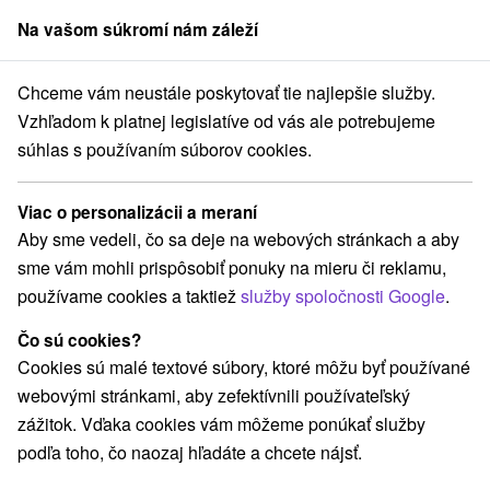
Na vašom súkromí nám záleží
člen skupiny
Sorger
Chceme vám neustále poskytovať tie najlepšie služby.
dáky
Kúpele Smrdáky - zľava až do 25 % na termíny do 27.2.2027
Vzhľadom k platnej legislatíve od vás ale potrebujeme
súhlas s používaním súborov cookies.
Kúpele Smrdáky - zľava až do 25 %
na termíny do 27.2.2027
Viac o personalizácii a meraní
Smrdáky
Aby sme vedeli, čo sa deje na webových stránkach a aby
sme vám mohli prispôsobiť ponuky na mieru či reklamu,
používame cookies a taktiež
služby spoločnosti Google
.
Navigovať do miesta
Čo sú cookies?
Cookies sú malé textové súbory, ktoré môžu byť používané
POBYTY HRADENÉ ZDRAVOTNOU
webovými stránkami, aby zefektívnili používateľský
POISŤOVŇOU
zážitok. Vďaka cookies vám môžeme ponúkať služby
podľa toho, čo naozaj hľadáte a chcete nájsť.