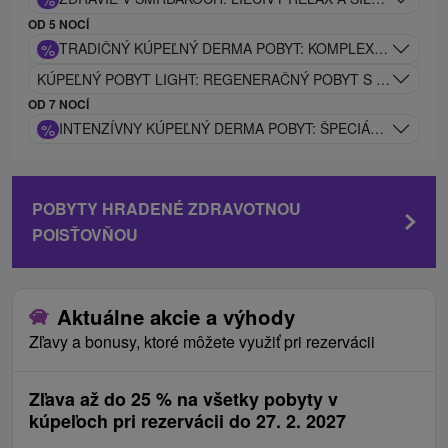
OD 5 NOCÍ
%
TRADIČNÝ KÚPEĽNÝ DERMA POBYT: KOMPLEXNÁ KÚPEĽN
KÚPEĽNÝ POBYT LIGHT: REGENERAČNÝ POBYT S PROCEDÚ
OD 7 NOCÍ
%
INTENZÍVNY KÚPEĽNÝ DERMA POBYT: ŠPECIÁLNE NAVR
POBYTY HRADENÉ ZDRAVOTNOU
POISŤOVŇOU
Aktuálne akcie a výhody
Zľavy a bonusy, ktoré môžete využiť pri rezervácii
Zľava až do 25 % na všetky pobyty v
kúpeľoch pri rezervácii do 27. 2. 2027