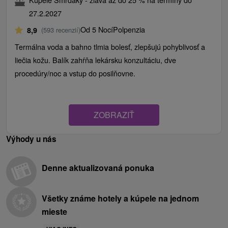
27.2.2027
Od 5 Nocí
Polpenzia
8,9
(593 recenzií)
Termálna voda a bahno tlmia bolesť, zlepšujú pohyblivosť a
liečia kožu. Balík zahŕňa lekársku konzultáciu, dve
procedúry/noc a vstup do posilňovne.
ZOBRAZIŤ
Výhody u nás
Denne aktualizovaná ponuka
Všetky známe hotely a kúpele na jednom
mieste