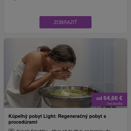
ZOBRAZIŤ
64,66
€
od
/noc/osoba
Kúpeľný pobyt Light: Regeneračný pobyt s
procedúrami
Kúpele Smrdáky - zľava až do 25 % na termíny do