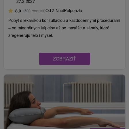
27.2.2027
Od 2 Nocí
Polpenzia
8,9
(593 recenzií)
Pobyt s lekárskou konzultáciou a každodennými procedúrami
– od minerálnych kúpeľov až po masáže a zábaly, ktoré
zregenerujú telo i myseľ.
ZOBRAZIŤ