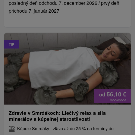
posledný deň odchodu 7. december 2026 / prvý deň
príchodu 7. január 2027
TIP
56,10
€
od
/noc/osoba
Zdravie v Smrdákoch: Liečivý relax a sila
minerálov a kúpeľnej starostlivosti
Kúpele Smrdáky - zľava až do 25 % na termíny do