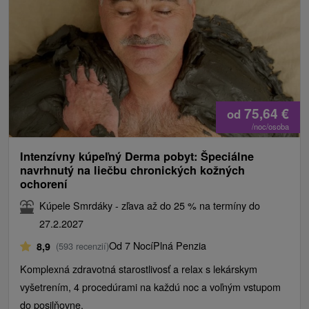
75,64
€
od
/noc/osoba
Intenzívny kúpeľný Derma pobyt: Špeciálne
navrhnutý na liečbu chronických kožných
ochorení
Kúpele Smrdáky - zľava až do 25 % na termíny do
27.2.2027
Od 7 Nocí
Plná Penzia
8,9
(593 recenzií)
Komplexná zdravotná starostlivosť a relax s lekárskym
vyšetrením, 4 procedúrami na každú noc a voľným vstupom
do posilňovne.