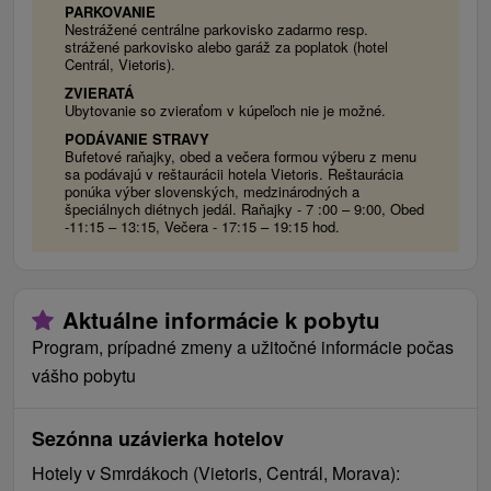
najúspešnejšie. Dnešný kúpeľný park stojí na mieste
PARKOVANIE
bývalého močiara, ktorý bol odvodnený a následne tam
Nestrážené centrálne parkovisko zadarmo resp.
strážené parkovisko alebo garáž za poplatok (hotel
vysadili rôzne dreviny, ktoré dotvorili dnešnú podobu
Centrál, Vietoris).
parku, ktorý dotvára príjemnú atmosféru kúpeľov.
ZVIERATÁ
Hĺbkovým vrtom v r. 1953 objavili v hĺbke 301 m
Ubytovanie so zvieraťom v kúpeľoch nie je možné.
primárny zdroj sirovodíkovej minerálnej vody, v roku
PODÁVANIE STRAVY
Bufetové raňajky, obed a večera formou výberu z menu
1957 ďalší omnoho výdatnejší zdroj. Jeho obsah
sa podávajú v reštaurácii hotela Vietoris. Reštaurácia
aktívnej dvojmocnej síry je zo všetkých doteraz
ponúka výber slovenských, medzinárodných a
špeciálnych diétnych jedál. Raňajky - 7 :00 – 9:00, Obed
známych európskych sirovodíkových vôd najvyšší.
-11:15 – 13:15, Večera - 17:15 – 19:15 hod.
Aktuálne informácie k pobytu
Program, prípadné zmeny a užitočné informácie počas
vášho pobytu
Sezónna uzávierka hotelov
Hotely v Smrdákoch (Vietoris, Centrál, Morava):