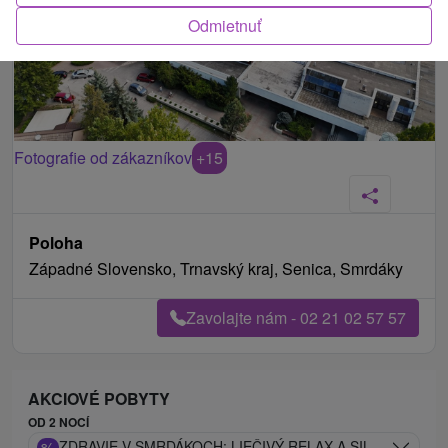
Odmietnuť
Fotografie od zákazníkov
+15
Poloha
Západné Slovensko, Trnavský kraj, Senica, Smrdáky
Zavolajte nám - 02 21 02 57 57
AKCIOVÉ POBYTY
OD 2 NOCÍ
%
ZDRAVIE V SMRDÁKOCH: LIEČIVÝ RELAX A SILA MINERÁ