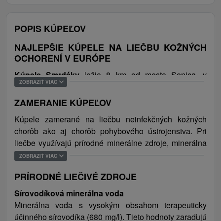
POPIS KÚPEĽOV
NAJLEPŠIE KÚPELE NA LIEČBU KOŽNÝCH
OCHORENÍ V EURÓPE
Kúpele Smrdáky
ležia 8 km od mesta Senica, v
ZOBRAZIŤ VIAC
blízkosti českej hranice a asi 80 km severozápadne od
hlavného mesta Bratislava, v malebnom regióne
ZAMERANIE KÚPEĽOV
Záhorie, na úpätí Karpát. Známy slovenský polyhistor
Kúpele zamerané na liečbu neinfekčných kožných
Matej Bel už vo svojom známom diele Notitia
chorôb ako aj chorôb pohybového ústrojenstva. Pri
Hungariae Novae Historicogeographia z roku 1740
liečbe využívajú prírodné minerálne zdroje, minerálna
spomína kúpeľnú dedinku Smrdáky a prvýkrát opisuje
voda s vysokým obsahom sírovodíka a minerálne
použitie minerálnej sírovodíkovej vody na liečebné
ZOBRAZIŤ VIAC
sírovodíkové bahno.
účely. Obec Smrdáky dostala pomenovanie podľa
PRÍRODNÉ LIEČIVÉ ZDROJE
zloženia miestnych prírodných minerálnych vôd, ktoré
INDIKÁCIE
sú bohaté na sírovodík a liečivé sírne bahno a sú
Sírovodíková minerálna voda
charakteristické svojím typickým zápachom. Kúpele sa
Kožné ochorenia:
Minerálna voda s vysokým obsahom terapeuticky
špecializujú na liečbu kožných ochorení (psoriáza,
účinného sírovodíka (680 mg/l). Tieto hodnoty zaraďujú