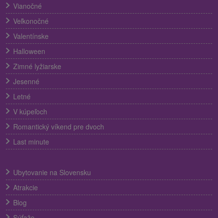
Vianočné
Veľkonočné
Valentínske
Halloween
Zimné lyžiarske
Jesenné
Letné
V kúpeľoch
Romantický víkend pre dvoch
Last minute
Ubytovanie na Slovensku
Atrakcie
Blog
Súťaže