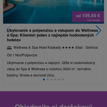
109,50
€
od
/noc/osoba
Ubytovanie s polpenziou a vstupom do Wellness
a Spa: Klientmi jeden z najlepšie hodnotených
hotelov
Wellness & Spa Hotel Kaskady
★
★
★
★
Sliač - Sielnica
Od 1 Noci
Polpenzia
Ubytovanie s polpenziou a nápojmi. Užite si neobmedzený
vstup do Spa & Wellness s rozlohou 3000 m², termálne
bazény, fitness a saunové zóny.
Objednajte si darčekový