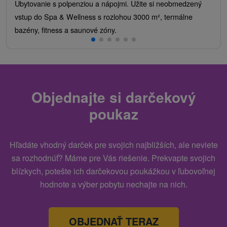
Ubytovanie s polpenziou a nápojmi. Užite si neobmedzený
vstup do Spa & Wellness s rozlohou 3000 m², termálne
bazény, fitness a saunové zóny.
Objednajte si darčekový
poukaz
Hľadáte vhodný darček pre svojich najbližších, ale neviete
sa rozhodnúť? Máme pre Vás riešenie. Prekvapte svojich
blízkych, potešte ich darčekovou poukážkou v ľubovoľnej
hodnote a výber pobytu nechajte na nich.
OBJEDNAŤ TERAZ