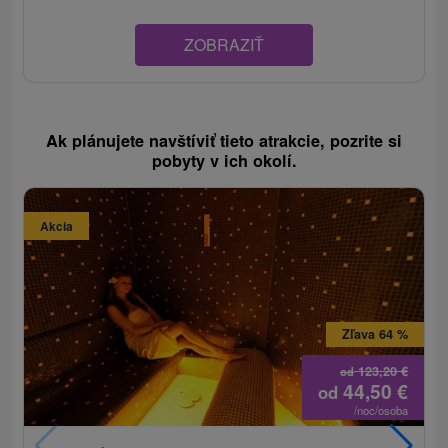
ZOBRAZIŤ
Ak plánujete navštíviť tieto atrakcie, pozrite si
pobyty v ich okolí.
Akcia
Zľava 64 %
123,20
€
od
44,50
€
od
/noc/osoba