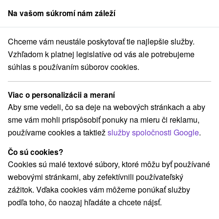
Na vašom súkromí nám záleží
člen skupiny
Sorger
Chceme vám neustále poskytovať tie najlepšie služby.
uaparky, kúpaliská
Východné Slovensko
Prešovský kraj
Levoča
Vzhľadom k platnej legislatíve od vás ale potrebujeme
súhlas s používaním súborov cookies.
Aquaparky, kúpaliská v Levoči a v
okolí
Viac o personalizácii a meraní
Aby sme vedeli, čo sa deje na webových stránkach a aby
Kategórie
sme vám mohli prispôsobiť ponuky na mieru či reklamu,
používame cookies a taktiež
služby spoločnosti Google
.
Všetky kategórie
Jazerá, plesá, vodné nádrže
(1)
Turistické atrakcie
Múzeá a galérie
(3)
(1)
Čo sú cookies?
Atrakcie pre deti
Aquaparky, kúpaliská
Šport
(2)
(2)
(1)
Cookies sú malé textové súbory, ktoré môžu byť používané
Sakrálne miesta
Lyžiarske strediská
(2)
(1)
webovými stránkami, aby zefektívnili používateľský
zážitok. Vďaka cookies vám môžeme ponúkať služby
podľa toho, čo naozaj hľadáte a chcete nájsť.