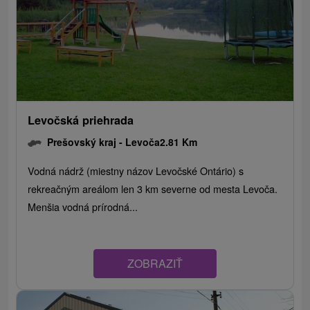
Levočská priehrada
Prešovský kraj -
Levoča
2.81 Km
Vodná nádrž (miestny názov Levočské Ontário) s
rekreačným areálom len 3 km severne od mesta Levoča.
Menšia vodná prírodná...
ZOBRAZIŤ