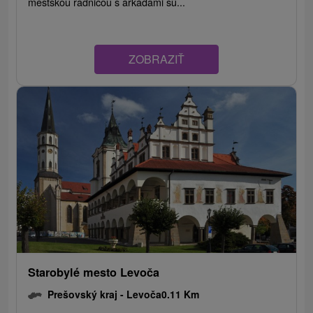
mestskou radnicou s arkádami sú...
ZOBRAZIŤ
Starobylé mesto Levoča
Prešovský kraj -
Levoča
0.11 Km