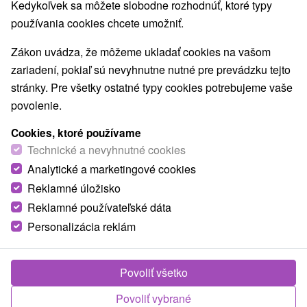
Kedykoľvek sa môžete slobodne rozhodnúť, ktoré typy
používania cookies chcete umožniť.
Zákon uvádza, že môžeme ukladať cookies na vašom
zariadení, pokiaľ sú nevyhnutne nutné pre prevádzku tejto
stránky. Pre všetky ostatné typy cookies potrebujeme vaše
povolenie.
Cookies, ktoré používame
Bio kúpalisko Levočská dolina
Technické a nevyhnutné cookies
Prešovský kraj -
Levoča
Analytické a marketingové cookies
Reklamné úložisko
Najmladšie bio kúpalisko na Slovensku. V krásnej a tichej
prírode Levočskej doliny sú návštevníkom k dispozícii tri
Reklamné používateľské dáta
vodné nádrže....
Personalizácia reklám
Povoliť všetko
ZOBRAZIŤ
Povoliť vybrané