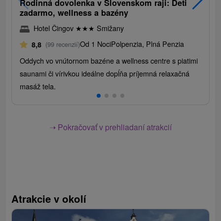
Rodinná dovolenka v Slovenskom raji: Deti
zadarmo, wellness a bazény
Hotel Čingov
★
★
★
Smižany
Od 1 Noci
Polpenzia, Plná Penzia
8,8
(99 recenzií)
Oddych vo vnútornom bazéne a wellness centre s piatimi
saunami či vírivkou ideálne dopĺňa príjemná relaxačná
masáž tela.
➝ Pokračovať v prehliadaní atrakcií
Atrakcie v okolí