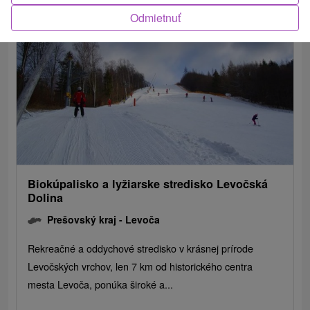
Odmietnuť
Biokúpalisko a lyžiarske stredisko Levočská
Dolina
Prešovský kraj -
Levoča
Rekreačné a oddychové stredisko v krásnej prírode
Levočských vrchov, len 7 km od historického centra
mesta Levoča, ponúka široké a...