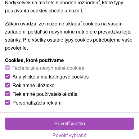
Kedykoľvek sa môžete slobodne rozhodnúť, ktoré typy
Mestské a zámocké parky
Pramene
(7)
(10)
používania cookies chcete umožniť.
Golfové ihriská
Vínne cesty
(3)
(1)
Amfiteátre a kiná v prírode
(2)
Zákon uvádza, že môžeme ukladať cookies na vašom
Túry a turistické chodníky
Štíty
Jaskyne
(52)
(44)
(13)
zariadení, pokiaľ sú nevyhnutne nutné pre prevádzku tejto
Bobové dráhy
Lanové dráhy
(2)
(4)
stránky. Pre všetky ostatné typy cookies potrebujeme vaše
Adrenalinové atrakcie
Turistické atrakcie
(19)
(50)
povolenie.
Múzeá a galérie
ZOO a zvieracie farmy
(30)
(5)
Botanické záhrady
Escaperoom
(3)
(7)
Cookies, ktoré používame
Jazerá, plesá, vodné nádrže
Atrakcie pre deti
Technické a nevyhnutné cookies
(38)
(60)
Technické pamiatky
Pamätníky
Vodopády
(15)
(3)
(14)
Analytické a marketingové cookies
Drevené kostolíky
Aquaparky, kúpaliská
(29)
(12)
Reklamné úložisko
Planetária a observatória
(4)
Reklamné používateľské dáta
Detské centrá a mestečká
(9)
Personalizácia reklám
Obce a mesta
Povoliť všetko
Zobraziť všetky
Vysoké Tatry
(62)
Štrbské Pleso
(29)
Povoliť vybrané