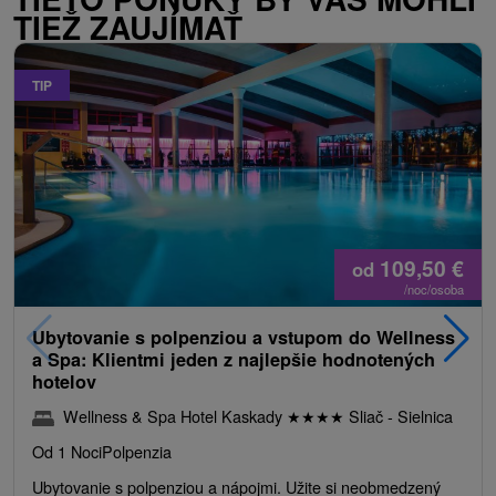
TIEŽ ZAUJÍMAŤ
TIP
109,50
€
od
/noc/osoba
Ubytovanie s polpenziou a vstupom do Wellness
a Spa: Klientmi jeden z najlepšie hodnotených
hotelov
Wellness & Spa Hotel Kaskady
★
★
★
★
Sliač - Sielnica
Od 1 Noci
Polpenzia
Ubytovanie s polpenziou a nápojmi. Užite si neobmedzený