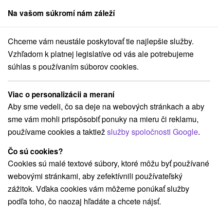
Na vašom súkromí nám záleží
člen skupiny
Sorger
Chceme vám neustále poskytovať tie najlepšie služby.
Atrakcie na Slovensku
Východné Slovensko
Vzhľadom k platnej legislatíve od vás ale potrebujeme
súhlas s používaním súborov cookies.
Atrakcie na Východnom Slovensku
Viac o personalizácii a meraní
Kategórie
Aby sme vedeli, čo sa deje na webových stránkach a aby
sme vám mohli prispôsobiť ponuky na mieru či reklamu,
Všetky kategórie
Sakrálne miesta
(11)
používame cookies a taktiež
služby spoločnosti Google
.
Vyhliadkové veže a chodníky
(12)
Hrady, zámky, zrúcaniny
(24)
Čo sú cookies?
Vyhliadkové lety a plavby
Šport
(2)
(10)
Cookies sú malé textové súbory, ktoré môžu byť používané
Jazda na koni
Skanzeny
Divadlá
(4)
(12)
(3)
webovými stránkami, aby zefektívnili používateľský
Horské chaty
Kaštiele
(15)
(12)
zážitok. Vďaka cookies vám môžeme ponúkať služby
Laserarény a paintball
Plte, rafting, splavy
(3)
(1)
podľa toho, čo naozaj hľadáte a chcete nájsť.
Architektonické stavby
Lyžiarske strediská
(6)
(17)