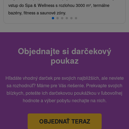
vstup do Spa & Wellness s rozlohou 3000 m², termálne
bazény, fitness a saunové zóny.
Objednajte si darčekový
poukaz
Hľadáte vhodný darček pre svojich najbližších, ale neviete
sa rozhodnúť? Máme pre Vás riešenie. Prekvapte svojich
blízkych, potešte ich darčekovou poukážkou v ľubovoľnej
hodnote a výber pobytu nechajte na nich.
OBJEDNAŤ TERAZ