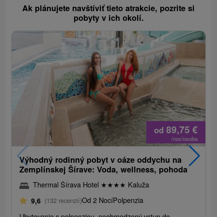
Ak plánujete navštíviť tieto atrakcie, pozrite si
pobyty v ich okolí.
89,75
€
od
/noc/osoba
Výhodný rodinný pobyt v oáze oddychu na
Zemplínskej Šírave: Voda, wellness, pohoda
Thermal Šírava Hotel
★
★
★
★
Kaluža
Od 2 Nocí
Polpenzia
9,6
(132 recenzií)
Ubytovanie s polpenziou, neobmedzený vstup do