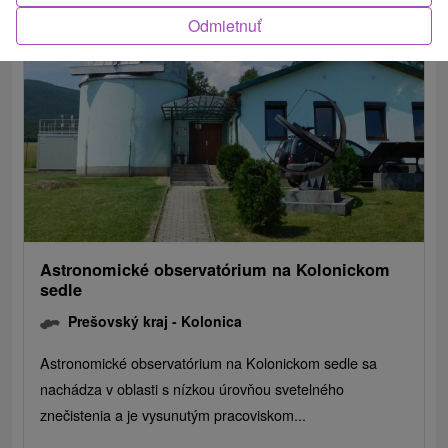
Odmietnuť
Astronomické observatórium na Kolonickom
sedle
Prešovský kraj -
Kolonica
Astronomické observatórium na Kolonickom sedle sa
nachádza v oblasti s nízkou úrovňou svetelného
znečistenia a je vysunutým pracoviskom...