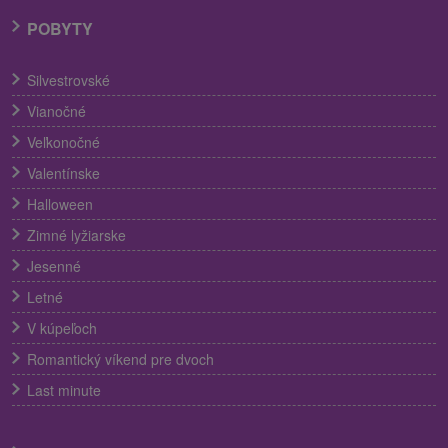
POBYTY
Silvestrovské
Vianočné
Veľkonočné
Valentínske
Halloween
Zimné lyžiarske
Jesenné
Letné
V kúpeľoch
Romantický víkend pre dvoch
Last minute