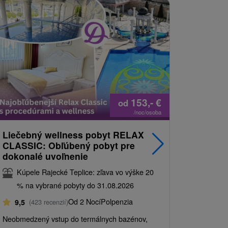
153,-
€
od
/noc/osoba
Liečebný wellness pobyt RELAX
Relax Cl
CLASSIC: Obľúbený pobyt pre
sveta rel
dokonalé uvoľnenie
Kúpele 
Kúpele Rajecké Teplice: zľava vo výške 20
% na vy
% na vybrané pobyty do 31.08.2026
9,5
(423
Od 2 Nocí
Polpenzia
9,5
(423 recenzií)
Liečivá ter
Neobmedzený vstup do termálnych bazénov,
neobmedzen