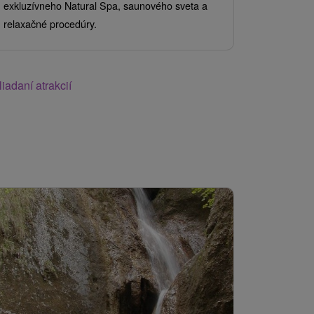
exkluzívneho Natural Spa, saunového sveta a
sveta vám p
relaxačné procedúry.
iadaní atrakcií