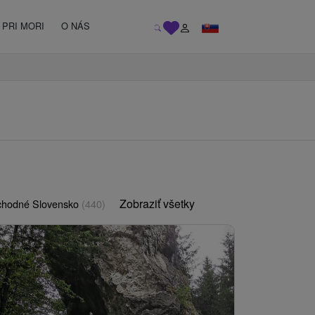
PRI MORI
O NÁS
Zobraziť všetky
chodné Slovensko
(440)