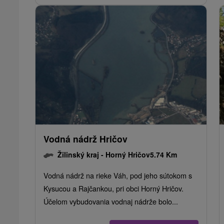
Vodná nádrž Hričov
Žilinský kraj -
Horný Hričov
5.74 Km
Vodná nádrž na rieke Váh, pod jeho sútokom s
Kysucou a Rajčankou, pri obci Horný Hričov.
Účelom vybudovania vodnaj nádrže bolo...