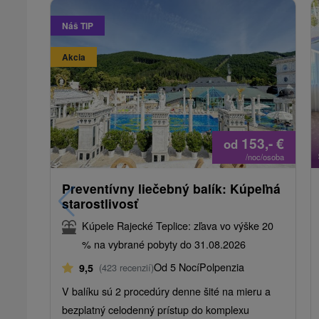
Náš TIP
Akcia
153,-
€
od
/noc/osoba
Preventívny liečebný balík: Kúpeľná
starostlivosť
Kúpele Rajecké Teplice: zľava vo výške 20
% na vybrané pobyty do 31.08.2026
Od 5 Nocí
Polpenzia
9,5
(423 recenzií)
V balíku sú 2 procedúry denne šité na mieru a
bezplatný celodenný prístup do komplexu