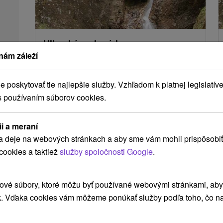
Hlbocký vodopád
nám záleží
Žilinský kraj -
Hlboké nad Váhom
3.33 Km
Nadmorská výška: 500 m.n.m. Výška vodopádu:
poskytovať tie najlepšie služby. Vzhľadom k platnej legislatíve
14 m Krásny vodopád v Súľovských skalách,
s používaním súborov cookies.
približne 1 km od obce Hlboké nad Váhom v...
ii a meraní
ZOBRAZIŤ
a deje na webových stránkach a aby sme vám mohli prispôsobiť
cookies a taktiež
služby spoločnosti Google
.
ové súbory, ktoré môžu byť používané webovými stránkami, aby z
k. Vďaka cookies vám môžeme ponúkať služby podľa toho, čo na