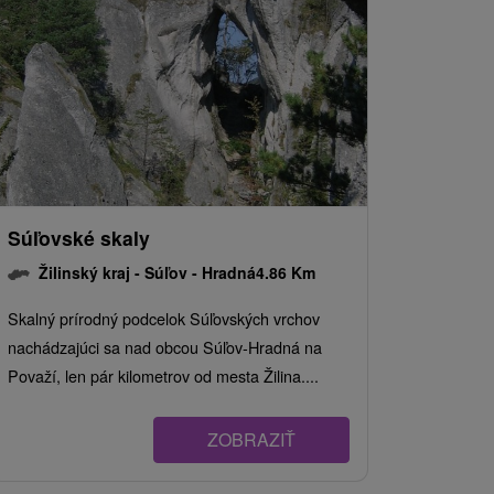
Súľovské skaly
Žilinský kraj -
Súľov - Hradná
4.86 Km
Skalný prírodný podcelok Súľovských vrchov
nachádzajúci sa nad obcou Súľov-Hradná na
Považí, len pár kilometrov od mesta Žilina....
ZOBRAZIŤ