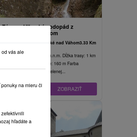
Túra na Hlbocký vodopád z
Hlbokého nad Váhom
Žilinský kraj -
Hlboké nad Váhom
3.33 Km
 od vás ale
Nadmorská výška: 500 m.n.m. Dĺžka trasy: 1 km
Trvanie: pol h Prevýšenie: 160 m Farba
značky: Trasa vedie po zelenej...
 ponuky na mieru či
ZOBRAZIŤ
efektívnili
ozaj hľadáte a