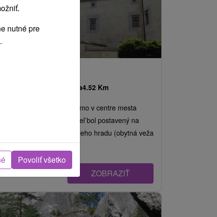
ožniť.
e nutné pre
.
Bytčiansky zámok
Žilinský kraj -
Bytča
4.52 Km
Zámok sa nachádza priamo v centre mesta
Bytča, okres Žilina. Kaštieľ bol postavený na
mieste pôvodného menšieho hradu (obytná veža
s...
né
Povoliť všetko
ZOBRAZIŤ