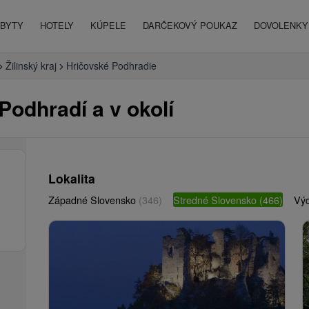
BYTY
HOTELY
KÚPELE
DARČEKOVÝ POUKAZ
DOVOLENKY 
Žilinský kraj
Hričovské Podhradie
Podhradí a v okolí
Lokalita
Západné Slovensko
(346)
Stredné Slovensko
(466)
Vý