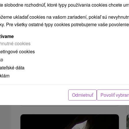
 slobodne rozhodnúť, ktoré typy používania cookies chcete um
žeme ukladať cookies na vašom zariadení, pokiaľ sú nevyhnutn
nky. Pre všetky ostatné typy cookies potrebujeme vaše povolenie
žívame
Túra na Roháč zo Súľova
hnutné cookies
ketingové cookies
Žilinský kraj -
Súľov - Hradná
4.14 Km
ko
Nadmorská výška: 803 m.n.m. Dĺžka trasy: 2 km
teľské dáta
Trvanie: 1 h Prevýšenie: 250 m Farba
eklám
značky: Zo Súľova nás na vrch privedie...
Odmietnuť
Povoliť vybra
ZOBRAZIŤ