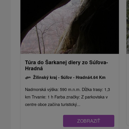
Túra do Šarkanej diery zo Súľova-
Hradná
Žilinský kraj -
Súľov - Hradná
4.64 Km
Nadmorská výška: 590 m.n.m. Dĺžka trasy: 1,3
km Trvanie: 1 h Farba značky: Z parkoviska v
centre obce začína turistický...
ZOBRAZIŤ