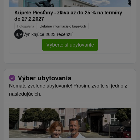
Kúpele Piešťany - zľava až do 25 % na termíny
do 27.2.2027
Fotogaléria
Detailné informácie o kúpeľoch
8,9
Vynikajúce
·
2023 recenzií
Vyberte si ubytovanie
Výber ubytovania
Nemáte zvolené ubytovanie! Prosím, zvoľte si jedno z
nasledujúcich.