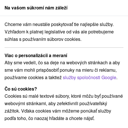
Na vašom súkromí nám záleží
člen skupiny
Sorger
Chceme vám neustále poskytovať tie najlepšie služby.
 27.2.2027
Intenzívny kúpeľný pobyt: Individuálny liečebný program
Vzhľadom k platnej legislatíve od vás ale potrebujeme
súhlas s používaním súborov cookies.
Intenzívny kúpeľný pobyt:
Individuálny liečebný program
Viac o personalizácii a meraní
Kúpele Piešťany - zľava až do 25 % na termíny do 27.2.2027
Aby sme vedeli, čo sa deje na webových stránkach a aby
Piešťany
sme vám mohli prispôsobiť ponuky na mieru či reklamu,
používame cookies a taktiež
služby spoločnosti Google
.
Vybrať termín
Čo sú cookies?
Cookies sú malé textové súbory, ktoré môžu byť používané
webovými stránkami, aby zefektívnili používateľský
Navigovať do miesta
zážitok. Vďaka cookies vám môžeme ponúkať služby
podľa toho, čo naozaj hľadáte a chcete nájsť.
8,9
Vynikajúce
2023 recenzií
·