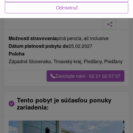
Odmietnuť
Fotografie od zákazníkov
+51
Možnosti stravovania
plná penzia, all inclusive
Dátum platnosti pobytu do
25.02.2027
Poloha
Západné Slovensko, Trnavský kraj, Piešťany, Piešťany
Zavolajte nám - 02 21 02 57 57
Tento pobyt je súčasťou ponuky
zariadenia: