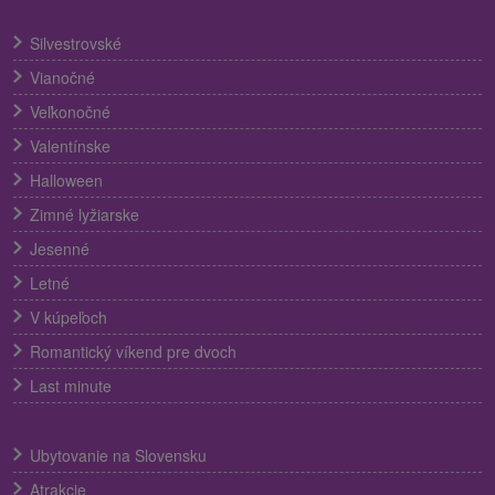
Silvestrovské
Vianočné
Veľkonočné
Valentínske
Halloween
Zimné lyžiarske
Jesenné
Letné
V kúpeľoch
Romantický víkend pre dvoch
Last minute
Ubytovanie na Slovensku
Atrakcie