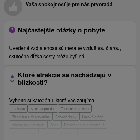
Vaša spokojnosť je pre nás prvoradá
Najčastejšie otázky o pobyte
Uvedené vzdialenosti sú merané vzdušnou čiarou,
skutočná dĺžka cesty môže byť iná.
Ktoré atrakcie sa nachádzajú v
blízkosti?
Vyberte si kategóriu, ktorá vás zaujíma
Jaskyne
Atrakcie pre deti
Turistické atrakcie
Planetária a observatória
Bobové dráhy
Lanové dráhy
Adrenalinové atrakcie
Šport
Detské centrá a mestečká
Múzeá a galérie
Laserarény a paintball
Vyhliadkové veže a chodníky