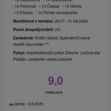
Sezóna terás a bazénových barov je otvorená
/
★
10 Personál
★
10 Čistota
★
10 Okolie
Pocit skutočnej dovolenky podčiarkuje otvorenie
★
10 Poloha
★
10 Pomer cena/kvalita
letných terás, ktoré privítali prvých hostí už počas
Navštívené v termíne:
28.07 - 01.08.2026
Veľkej noci. V hoteloch Esplanade a Splendid sú
Počet dospelých/detí:
2/0
už v závislosti od počasia k dispozícii bazénové
bary.
Zariadenie:
Krídlo Grand, Splendid Ensana
Health Spa Hotel ***
Nezabudnite si pozrieť
videá z nášho YouTube kanála
Pobyt:
Najobľúbenejší pobyt Zdravie: Liečivá sila
o Kúpeľoch Piešťany
.
Piešťan, bestseller medzi pobytmi
9,0
VYNIKAJÚCE
Janka - 3.8.2026