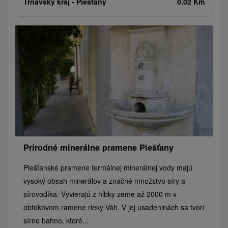
Trnavský kraj -
Piešťany
0.02 Km
Prírodné minerálne pramene Piešťany
Piešťanské pramene termálnej minerálnej vody majú
vysoký obsah minerálov a značné množstvo síry a
sírovodíka. Vyvierajú z hĺbky zeme až 2000 m v
obtokovom ramene rieky Váh. V jej usadeninách sa tvorí
sírne bahno, ktoré...