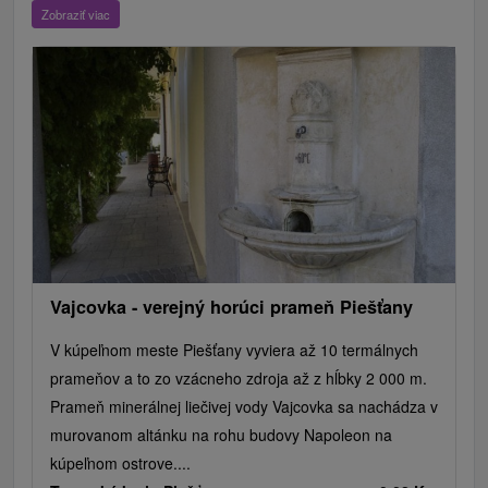
ZOO a zvieracie farmy
Escaperoom
Botanické záhrady
Zobraziť viac
Mestské a zámocké parky
Vyhliadkové lety a plavby
Štíty
Jazerá, plesá, vodné nádrže
Technické pamiatky
Pamätníky
Vodopády
Drevené kostolíky
Hrady, zámky, zrúcaniny
Skanzeny
Aquaparky, kúpaliská
Pramene
Divadlá
Jazda na koni
Túry a turistické chodníky
Kaštiele
Horské chaty
Sakrálne miesta
Plte, rafting, splavy
Architektonické stavby
Lyžiarske strediská
Golfové ihriská
Motokárové dráhy
Amfiteátre a kiná v prírode
Vínne cesty
Cyklotrasy
Vajcovka - verejný horúci prameň Piešťany
V kúpeľnom meste Piešťany vyviera až 10 termálnych
prameňov a to zo vzácneho zdroja až z hĺbky 2 000 m.
Prameň minerálnej liečivej vody Vajcovka sa nachádza v
murovanom altánku na rohu budovy Napoleon na
kúpeľnom ostrove....