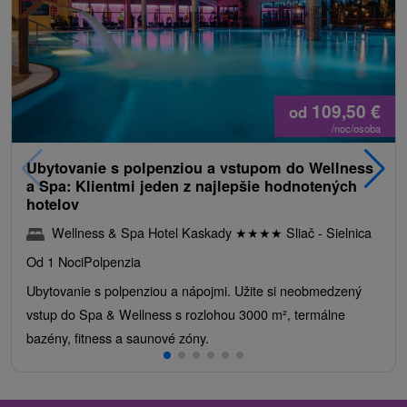
109,50
€
od
/noc/osoba
Ubytovanie s polpenziou a vstupom do Wellness
a Spa: Klientmi jeden z najlepšie hodnotených
hotelov
Wellness & Spa Hotel Kaskady
★
★
★
★
Sliač - Sielnica
Od 1 Noci
Polpenzia
Ubytovanie s polpenziou a nápojmi. Užite si neobmedzený
vstup do Spa & Wellness s rozlohou 3000 m², termálne
bazény, fitness a saunové zóny.