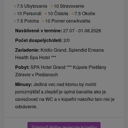
★
7.5 Ubytovanie
★
10 Stravovanie
★
10 Personál
★
10 Čistota
★
7.5 Okolie
★
7.5 Poloha
★
10 Pomer cena/kvalita
Navštívené v termíne:
27.07 - 01.08.2026
Počet dospelých/detí:
2/0
Zariadenie:
Krídlo Grand, Splendid Ensana
Health Spa Hotel ***
Pobyt:
SPA Hotel Grand *** Kúpele Piešťany
Zdravie v Pieštanoch
Mínusy:
Jediná vec nad ktorou by mohli
porozmýšľať a zlepšiť je úplná banalita ako je
osviežovač na WC a v kúpeľni nakoľko tam nie je
odsávanie.
Zobraziť ďaľšie recenzie kúpeľov