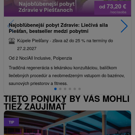
73,20
€
od
/noc/osoba
Najobľúbenejší pobyt Zdravie: Liečivá sila
Piešťan, bestseller medzi pobytmi
Kúpele Piešťany - zľava až do 25 % na termíny do
27.2.2027
Od 2 Nocí
All Inclusive, Polpenzia
Tradičná regenerácia s lekárskou konzultáciou, balíčkom
liečebných procedúr a neobmedzeným vstupom do bazénov,
saunových priestorov a fitness.
TIETO PONUKY BY VÁS MOHLI
TIEŽ ZAUJÍMAŤ
TIP