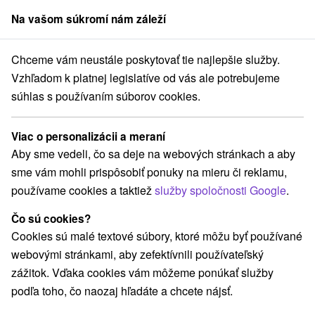
Na vašom súkromí nám záleží
člen skupiny
Sorger
Chceme vám neustále poskytovať tie najlepšie služby.
rnavský kraj
Piešťany
Vajcovka - verejný horúci prameň Piešťany
Vzhľadom k platnej legislatíve od vás ale potrebujeme
súhlas s používaním súborov cookies.
Vajcovka - verejný horúci prameň
Piešťany
Viac o personalizácii a meraní
Aby sme vedeli, čo sa deje na webových stránkach a aby
Navigovať do miesta
sme vám mohli prispôsobiť ponuky na mieru či reklamu,
používame cookies a taktiež
služby spoločnosti Google
.
Google recenzie
921 01 Piešťany - Kúpeľný ostrov
GPS:
Čo sú cookies?
N +48° 35' 13.12''
Cookies sú malé textové súbory, ktoré môžu byť používané
E +17° 50' 33.66''
webovými stránkami, aby zefektívnili používateľský
zážitok. Vďaka cookies vám môžeme ponúkať služby
podľa toho, čo naozaj hľadáte a chcete nájsť.