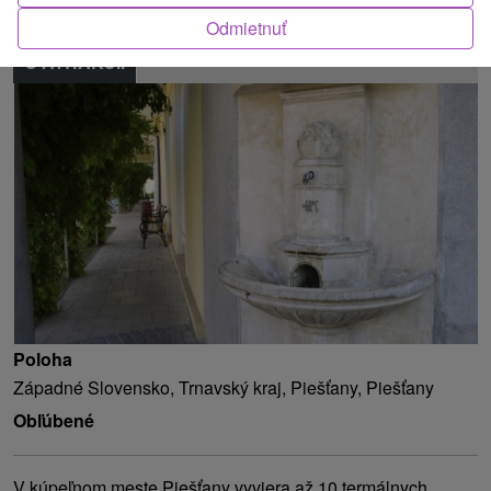
Odmietnuť
O ATRAKCII
Poloha
Západné Slovensko, Trnavský kraj, Piešťany, Piešťany
Obľúbené
V kúpeľnom meste Piešťany vyviera až 10 termálnych