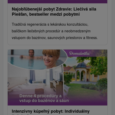
Najobľúbenejší pobyt Zdravie: Liečivá sila
Piešťan, bestseller medzi pobytmi
Tradičná regenerácia s lekárskou konzultáciou,
balíčkom liečebných procedúr a neobmedzeným
vstupom do bazénov, saunových priestorov a fitness.
Intenzívny kúpeľný pobyt: Individuálny