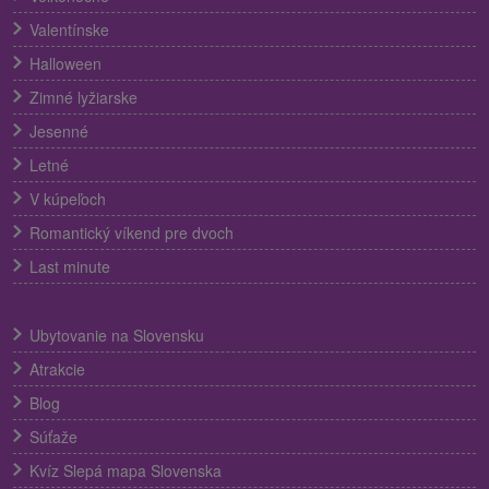
Valentínske
Halloween
Zimné lyžiarske
Jesenné
Letné
V kúpeľoch
Romantický víkend pre dvoch
Last minute
Ubytovanie na Slovensku
Atrakcie
Blog
Súťaže
Kvíz Slepá mapa Slovenska