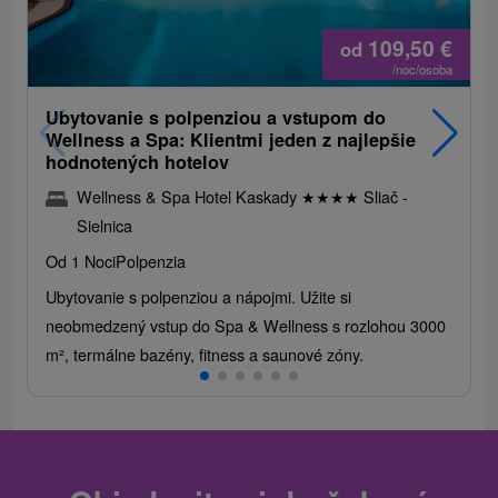
109,50
€
od
/noc/osoba
Ubytovanie s polpenziou a vstupom do
Wellness a Spa: Klientmi jeden z najlepšie
hodnotených hotelov
Wellness & Spa Hotel Kaskady
★
★
★
★
Sliač -
Sielnica
Od 1 Noci
Polpenzia
Ubytovanie s polpenziou a nápojmi. Užite si
neobmedzený vstup do Spa & Wellness s rozlohou 3000
m², termálne bazény, fitness a saunové zóny.