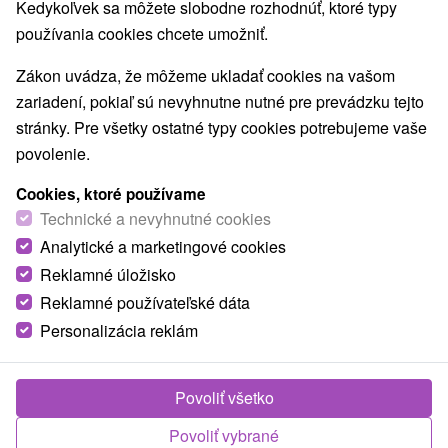
Kedykoľvek sa môžete slobodne rozhodnúť, ktoré typy
používania cookies chcete umožniť.
Zákon uvádza, že môžeme ukladať cookies na vašom
zariadení, pokiaľ sú nevyhnutne nutné pre prevádzku tejto
stránky. Pre všetky ostatné typy cookies potrebujeme vaše
povolenie.
Cookies, ktoré používame
Technické a nevyhnutné cookies
Analytické a marketingové cookies
© OpenStreetMap
Reklamné úložisko
Turistický región
Reklamné používateľské dáta
Západné Slovensko, Trnavský kraj, Považie, Malé Karpaty,
Personalizácia reklám
Považský Inovec, Sĺňava
Našli ste chybu alebo nám chcete odporučiť novú atrakciu
Povoliť všetko
Nahlásiť chybu
Povoliť vybrané