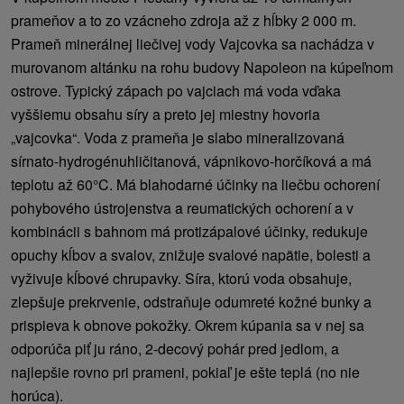
prameňov a to zo vzácneho zdroja až z hĺbky 2 000 m.
Prameň minerálnej liečivej vody Vajcovka sa nachádza v
murovanom altánku na rohu budovy Napoleon na kúpeľnom
ostrove. Typický zápach po vajciach má voda vďaka
vyššiemu obsahu síry a preto jej miestny hovoria
„vajcovka“. Voda z prameňa je slabo mineralizovaná
sírnato-hydrogénuhličitanová, vápnikovo-horčíková a má
teplotu až 60°C. Má blahodarné účinky na liečbu ochorení
pohybového ústrojenstva a reumatických ochorení a v
kombinácii s bahnom má protizápalové účinky, redukuje
opuchy kĺbov a svalov, znižuje svalové napätie, bolesti a
vyživuje kĺbové chrupavky. Síra, ktorú voda obsahuje,
zlepšuje prekrvenie, odstraňuje odumreté kožné bunky a
prispieva k obnove pokožky. Okrem kúpania sa v nej sa
odporúča piť ju ráno, 2-decový pohár pred jedlom, a
najlepšie rovno pri prameni, pokiaľ je ešte teplá (no nie
horúca).