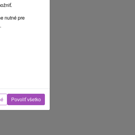
ožniť.
e nutné pre
.
né
Povoliť všetko