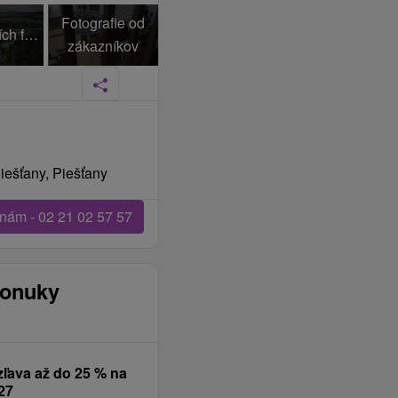
Fotografie od
+106 Ďalších fotiek
zákazníkov
iešťany, Piešťany
 nám - 02 21 02 57 57
ponuky
zľava až do 25 % na
27