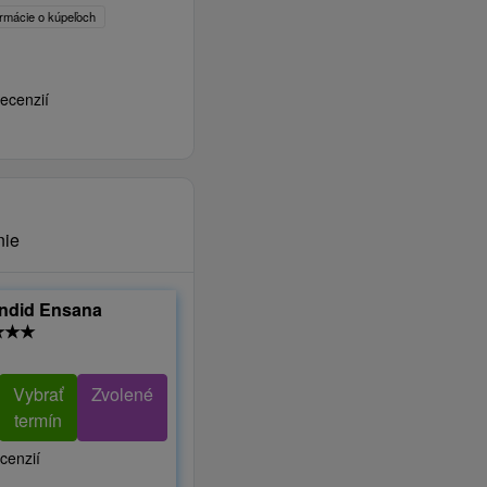
ormácie o kúpeľoch
ecenzií
nie
endid Ensana
★
★
★
Vybrať
Zvolené
termín
cenzií