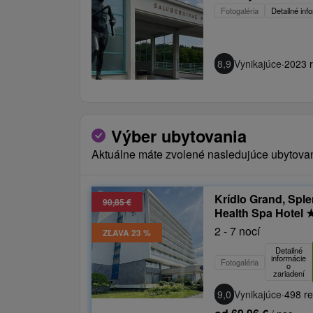
Fotogaléria
Detailné inf
8,9
Vynikajúce
·
2023 r
Výber ubytovania
Aktuálne máte zvolené nasledujúce ubytova
Krídlo Grand, Spl
90,85 €
Health Spa Hotel
2 - 7 nocí
ZĽAVA 23 %
Detailné
informácie
Fotogaléria
o
zariadení
9,0
Vynikajúce
·
498 re