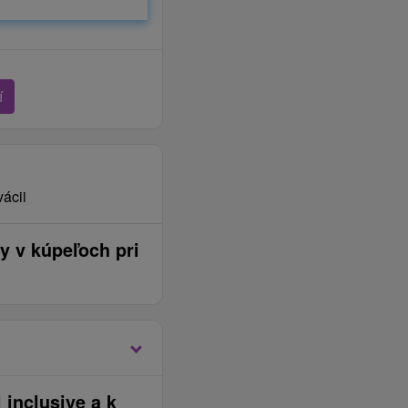
í
vácii
y v kúpeľoch pri
 inclusive a k