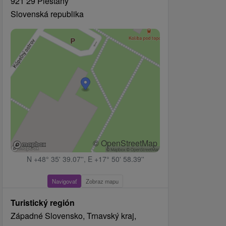
921 29 Piešťany
Slovenská republika
© OpenStreetMap
N +48° 35' 39.07'', E +17° 50' 58.39''
Navigovať
Zobraz mapu
Turistický región
Západné Slovensko, Trnavský kraj,