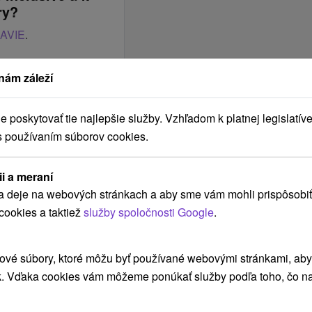
ry?
RAVIE
.
nám záleží
poskytovať tie najlepšie služby. Vzhľadom k platnej legislatíve
5:00 hod. a končí v deň
s používaním súborov cookies.
ii a meraní
 slaný snack, sladký
a deje na webových stránkach a aby sme vám mohli prispôsobiť
cookies a taktiež
služby spoločnosti Google
.
a
ríchodu o 15:00 hod. a
áva, džúsy, čapované
ové súbory, ktoré môžu byť používané webovými stránkami, aby z
k. Vďaka cookies vám môžeme ponúkať služby podľa toho, čo na
obby hotela / pri
 a lokálne víno počas