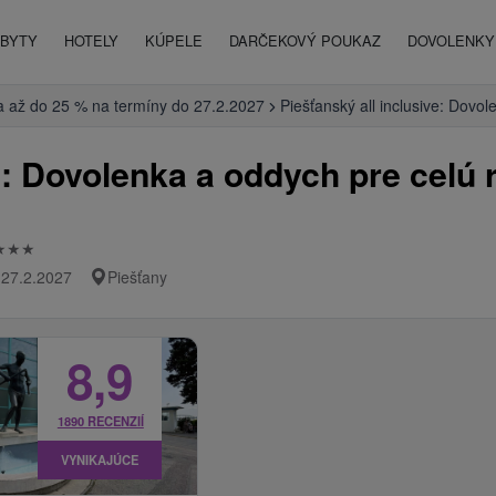
BYTY
HOTELY
KÚPELE
DARČEKOVÝ POUKAZ
DOVOLENKY 
va až do 25 % na termíny do 27.2.2027
Piešťanský all inclusive: Dovo
e: Dovolenka a oddych pre celú
★
★
★
 27.2.2027
Piešťany
8,9
1890 RECENZIÍ
VYNIKAJÚCE