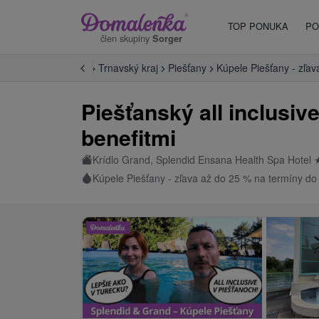
TOP PONUKA
PO
člen skupiny
Sorger
Západné Slovensko
Trnavský kraj
Piešťany
Kúpele Piešťany - zľa
Piešťanský all inclusiv
benefitmi
Krídlo Grand, Splendid Ensana Health Spa Hotel
Kúpele Piešťany - zľava až do 25 % na termíny do