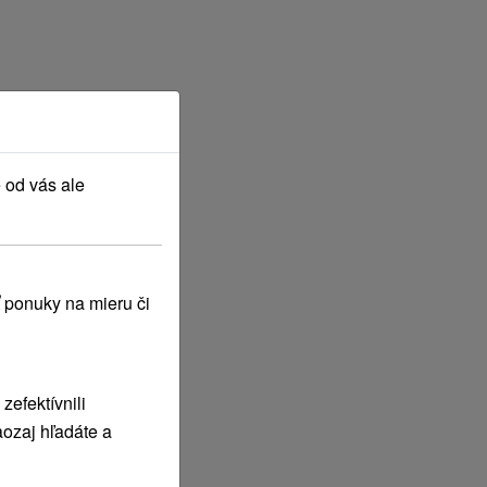
 od vás ale
 ponuky na mieru či
efektívnili
ozaj hľadáte a