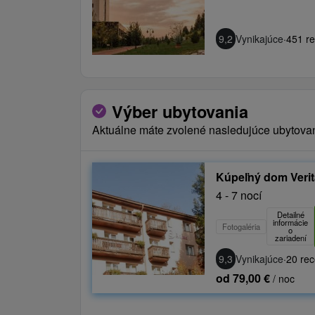
9,2
Vynikajúce
·
451 re
Výber ubytovania
Aktuálne máte zvolené nasledujúce ubytova
Kúpeľný dom Veri
4 - 7 nocí
Detailné
informácie
Fotogaléria
o
zariadení
9,3
Vynikajúce
·
20 rec
od 79,00 €
/ noc