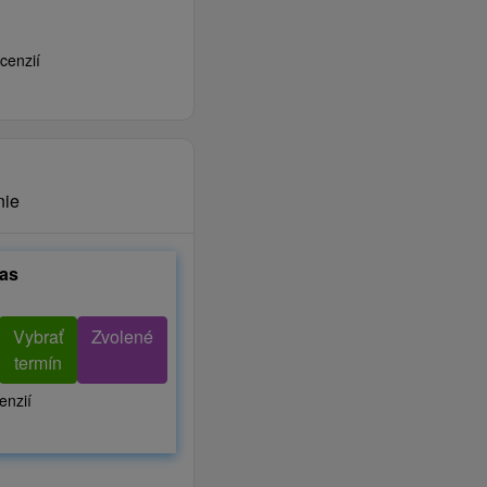
cenzií
nie
tas
Vybrať
Zvolené
termín
enzií