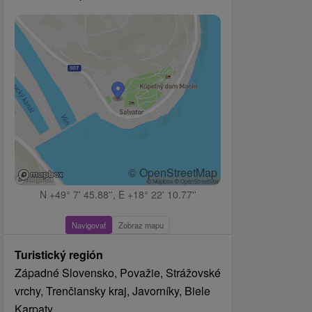
© OpenStreetMap
N +49° 7' 45.88'', E +18° 22' 10.77''
Navigovať
Zobraz mapu
Turistický región
Západné Slovensko, Považie, Strážovské
vrchy, Trenčiansky kraj, Javorníky, Biele
Karpaty