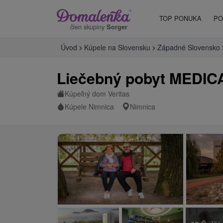
TOP PONUKA
PO
člen skupiny
Sorger
Úvod
Kúpele na Slovensku
Západné Slovensko
Liečebný pobyt MEDICA
Kúpeľný dom Veritas
Kúpele Nimnica
Nimnica