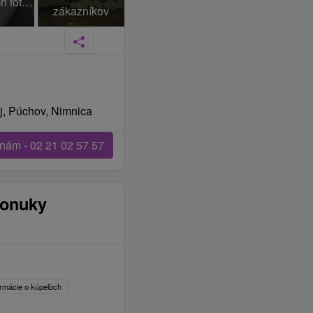
+65 Ďalších fotiek
zákazníkov
j, Púchov, Nimnica
 nám - 02 21 02 57 57
ponuky
ormácie o kúpeľoch