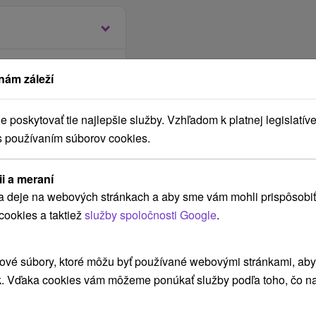
vých stolov, obedy a
+ šalátový bufet) -
s
nám záleží
 úrovne v šiestich
áklade celkového
nejší sa nachádza do
 určí konkrétne
v ktorej sú okrem
poskytovať tie najlepšie služby. Vzhľadom k platnej legislatíve
 reštaurácia, kaviareň,
s používaním súborov cookies.
 lekára
0 hod. Pre
ii a meraní
i u lekára odporúčame
a deje na webových stránkach a aby sme vám mohli prispôsobiť
dúru podľa výberu a
cookies a taktiež
služby spoločnosti Google
.
 pobytu
hod., ubytovanie na
j izby nie je výnimkou
ové súbory, ktoré môžu byť používané webovými stránkami, aby z
personálom).
ať?
k. Vďaka cookies vám môžeme ponúkať služby podľa toho, čo na
.
koľvek procedúru, je z