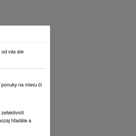
 od vás ale
 ponuky na mieru či
efektívnili
ozaj hľadáte a