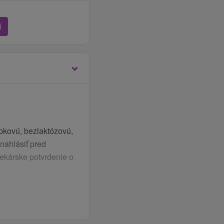
í
epkovú, bezlaktózovú,
nahlásiť pred
lekárske potvrdenie o
 podávané formou
 KD Balnea Grand,
ator