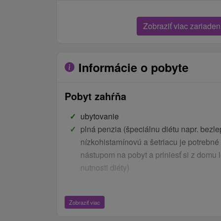
Zobraziť viac zariaden
Informácie o pobyte
Pobyt zahŕňa
ubytovanie
plná penzia (špeciálnu diétu napr. bezl
nízkohistamínovú a šetriacu je potrebné 
nástupom na pobyt a priniesť si z domu 
nutnosti diéty)
jedáleň Fiesta (raňajky, obedy i večere
Zobraziť viac
bufetových stolov) - klienti ubytovaní v
Manín, Caritas I, Caritas II, Veritas, Salv