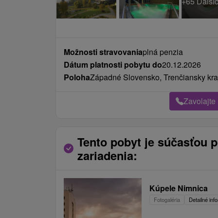
Možnosti stravovania
plná penzia
Dátum platnosti pobytu do
20.12.2026
Poloha
Západné Slovensko, Trenčiansky kra
Zavolajte
Tento pobyt je súčasťou 
zariadenia:
Kúpele Nimnica
Fotogaléria
Detailné inf