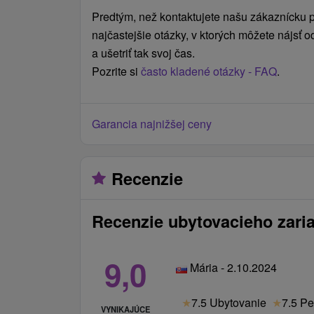
pobytu (zmena izby, kúpeľného domu, ori
Predtým, než kontaktujete našu zákaznícku po
podnetu klienta je jednorázovo 35 € / o
najčastejšie otázky, v ktorých môžete nájsť
Cenník - Informácie
a ušetriť tak svoj čas.
Pozrite si
často kladené otázky - FAQ
.
Prístelka v izbách Klasik sa neodporúč
(veľmi stiesnená, vhodná len pre deti).
Kúpele Nimnica, a.s. si vyhradzujú prá
Garancia najnižšej ceny
a obsah pobytov počas doby platnosti c
nárok na zľavu je potrebné nahlásiť ešte 
spätné uplatnenie nie je možné. Zľavy s
Recenzie
možné uplatniť si vždy len 1 zľavu.
Recenzie ubytovacieho zari
9,0
Mária - 2.10.2024
★
7.5 Ubytovanie
★
7.5 Pe
VYNIKAJÚCE