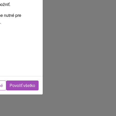
ožniť.
e nutné pre
.
Júl
2027
né
Povoliť všetko