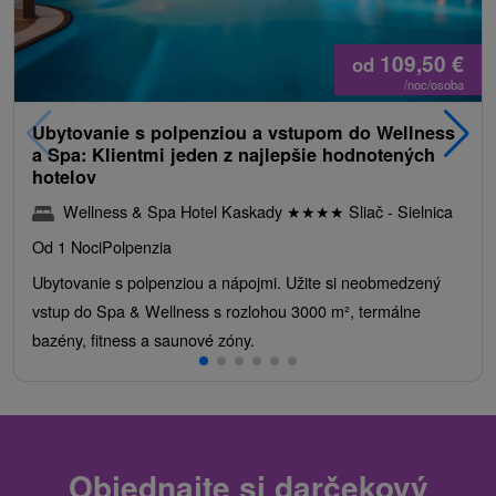
109,50
€
od
/noc/osoba
Ubytovanie s polpenziou a vstupom do Wellness
a Spa: Klientmi jeden z najlepšie hodnotených
hotelov
Wellness & Spa Hotel Kaskady
★
★
★
★
Sliač - Sielnica
Od 1 Noci
Polpenzia
Ubytovanie s polpenziou a nápojmi. Užite si neobmedzený
vstup do Spa & Wellness s rozlohou 3000 m², termálne
bazény, fitness a saunové zóny.
Objednajte si darčekový