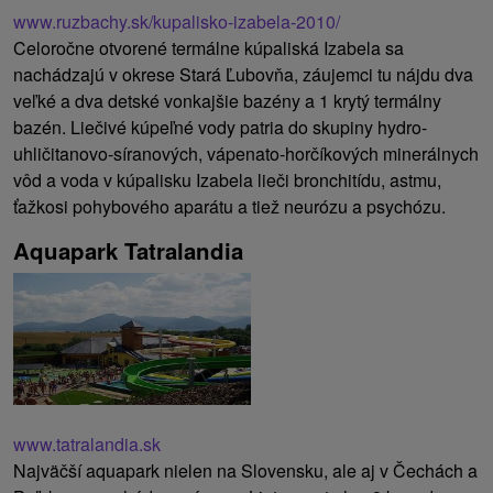
www.ruzbachy.sk/kupalisko-izabela-2010/
Celoročne otvorené termálne kúpaliská Izabela sa
nachádzajú v okrese Stará Ľubovňa, záujemci tu nájdu dva
veľké a dva detské vonkajšie bazény a 1 krytý termálny
bazén. Liečivé kúpeľné vody patria do skupiny hydro-
uhličitanovo-síranových, vápenato-horčíkových minerálnych
vôd a voda v kúpalisku Izabela lieči bronchitídu, astmu,
ťažkosi pohybového aparátu a tiež neurózu a psychózu.
Aquapark Tatralandia
www.tatralandia.sk
Najväčší aquapark nielen na Slovensku, ale aj v Čechách a