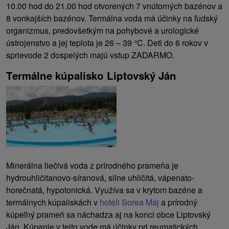
10.00 hod do 21.00 hod otvorených 7 vnútorných bazénov a
8 vonkajších bazénov. Termálna voda má účinky na ľudský
organizmus, predovšetkým na pohybové a urologické
ústrojenstvo a jej teplota je 26 – 39 °C. Deti do 6 rokov v
sprievode 2 dospelých majú vstup ZADARMO.
Termálne kúpalisko Liptovský Ján
Minerálna liečivá voda z prírodného prameňa je
hydrouhličitanovo-síranová, silne uhličitá, vápenato-
horečnatá, hypotonická. Využíva sa v krytom bazéne a
termálnych kúpaliskách v
hoteli Sorea Máj
a prírodný
kúpeľný prameň sa náchadza aj na konci obce Liptovský
Ján. Kúpanie v tejto vode má účinky pri reumatických