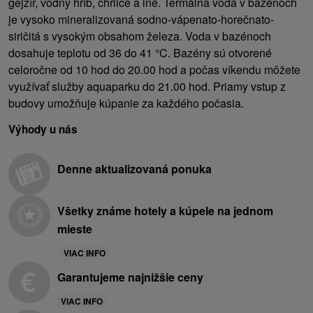
gejzír, vodný hríb, chrliče a iné. Termálna voda v bazénoch
je vysoko mineralizovaná sodno-vápenato-horečnato-
siričitá s vysokým obsahom železa. Voda v bazénoch
dosahuje teplotu od 36 do 41 °C. Bazény sú otvorené
celoročne od 10 hod do 20.00 hod a počas víkendu môžete
využívať služby aquaparku do 21.00 hod. Priamy vstup z
budovy umožňuje kúpanie za každého počasia.
Výhody u nás
Denne aktualizovaná ponuka
Všetky známe hotely a kúpele na jednom
mieste
VIAC INFO
Garantujeme najnižšie ceny
VIAC INFO