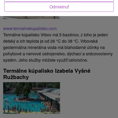
Odmietnuť
www.termalnekupalisko.com
Termálne kúpalisko Vrbov má 5 bazénov, z toho je jeden
detský a ich teplota je od 26 °C do 38 °C. Vrbovská
geotermálna minerálna voda má blahodarné účinky na
pohybové a nervové ústrojenstvo, dýchací a srdcovocievny
systém. Jeho služby môžete využiť celoročne.
Termálne kúpalisko Izabela Vyšné
Ružbachy