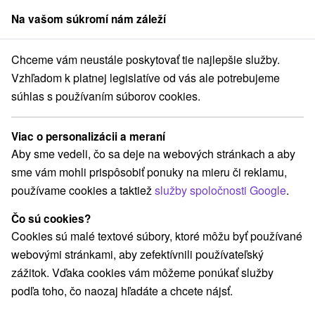
Na vašom súkromí nám záleží
člen skupiny
Sorger
Chceme vám neustále poskytovať tie najlepšie služby.
Kúpaliská a aquaparky v Tatrách
Vzhľadom k platnej legislatíve od vás ale potrebujeme
súhlas s používaním súborov cookies.
Kúpaliská a aquaparky v Tatrách
Viac o personalizácii a meraní
Vysoké Tatry
|
Filmy o Tatrách
|
Knihy o Tatrách
|
Aby sme vedeli, čo sa deje na webových stránkach a aby
Fotogaléria
|
Lyžiarské strediská
|
Lanovky v Tatrách
|
sme vám mohli prispôsobiť ponuky na mieru či reklamu,
Kúpaliská - Aquaparky
|
Doprava v Tatrách
|
Mestá a obce
|
používame cookies a taktiež
služby spoločnosti Google
.
Turistika
|
Návštevný poriadok
|
Jaskyne
|
Rybolov
|
Fauna
|
Flóra
|
Reštaurácie
|
Hotely
Čo sú cookies?
Cookies sú malé textové súbory, ktoré môžu byť používané
AquaCity Poprad
webovými stránkami, aby zefektívnili používateľský
zážitok. Vďaka cookies vám môžeme ponúkať služby
podľa toho, čo naozaj hľadáte a chcete nájsť.