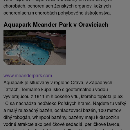
chorobách, ochoreniach ženských orgánov, kožných
ochoreniach,m chorobách pohybového ústrojenstva.
Aquapark Meander Park v Oraviciach
www.meanderpark.com
Aquapark je situovaný v regióne Orava, v Západných
Tatrách. Termálne kúpalisko s geotermálnou vodou
vyvierajúcou z 1611 m hlbokého vrtu, ktorého teplota je 58
°C sa nachádza neďaleko Poľských hraníc. Nájdete tu veľký
a malý relaxačný bazén, ochladzovací bazén, 100 metrov
dlhý tobogán, whirpool bazény, bazény majú k dispozícii
vodné atrakcie ako perličkové sedadlá, perličkové lavice,