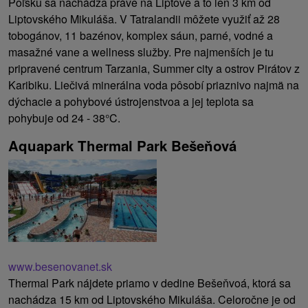
Poľsku sa nachádza práve na Liptove a to len 3 km od
Liptovského Mikuláša. V Tatralandii môžete využiť až 28
tobogánov, 11 bazénov, komplex sáun, parné, vodné a
masažné vane a wellness služby. Pre najmenších je tu
pripravené centrum Tarzania, Summer city a ostrov Pirátov z
Karibiku. Liečivá minerálna voda pôsobí priaznivo najmä na
dýchacie a pohybové ústrojenstvoa a jej teplota sa
pohybuje od 24 - 38°C.
Aquapark Thermal Park Bešeňová
www.besenovanet.sk
Thermal Park nájdete priamo v dedine Bešeňvoá, ktorá sa
nachádza 15 km od Liptovského Mikuláša. Celoročne je od