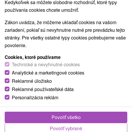
Kedykoľvek sa môžete slobodne rozhodnúť, ktoré typy
používania cookies chcete umožniť.
www.aquacity.sk/
Zákon uvádza, že môžeme ukladať cookies na vašom
AquaCity sa nachádza v meste Poprad, ktoré vďaka svojej
zariadení, pokiaľ sú nevyhnutne nutné pre prevádzku tejto
polohe dostalo prívlastok s názvom vstupná brána do
stránky. Pre všetky ostatné typy cookies potrebujeme vaše
Vysokých Tatier. V AquaCity je voda odčerpávaná z
povolenie.
prírodného geotermálneho zdroja a privádza sa do
Cookies, ktoré používame
strediska s teplotou približne 49°C. Termálna voda
Technické a nevyhnutné cookies
obsahuje viac ako 20 minerálov a má liečivé účinky na
organizmus. Pri návšteve aquaparku nájdete detské
Analytické a marketingové cookies
bazény, bazény s množstvom vodných atrakcií, s vírivkami,
Reklamné úložisko
s masážnymi tryskami, tobogány, laser show, špeciálne
Reklamné používateľské dáta
svetlá pre chromoterapiu. Navštíviť ho môžete každý deň od
Personalizácia reklám
08.oo do 21.oo hod.
Thermal Park Vrbov
Povoliť všetko
Povoliť vybrané