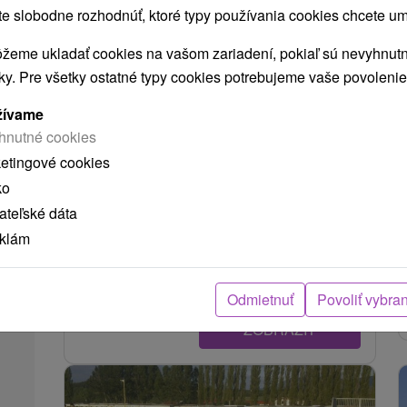
 slobodne rozhodnúť, ktoré typy používania cookies chcete um
žeme ukladať cookies na vašom zariadení, pokiaľ sú nevyhnutn
nky. Pre všetky ostatné typy cookies potrebujeme vaše povolenie
žívame
hnutné cookies
Hrad Lietava
ketingové cookies
Žilinský kraj -
Lietava
3.94 Km
ko
Zrúcanina hradu sa rozprestiera pri obci Lietava
teľské dáta
na skalnatom hrebeni Súľovských vrchov,
eklám
približne 10 km od mesta Žilina a 13 km od
Rajeckých...
Odmietnuť
Povoliť vybra
ZOBRAZIŤ