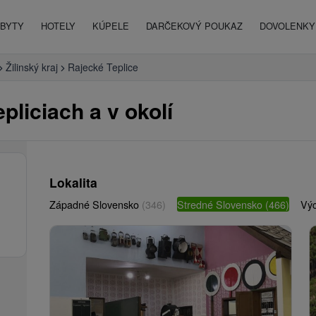
BYTY
HOTELY
KÚPELE
DARČEKOVÝ POUKAZ
DOVOLENKY 
Žilinský kraj
Rajecké Teplice
pliciach a v okolí
Lokalita
Západné Slovensko
(346)
Stredné Slovensko
(466)
Vý