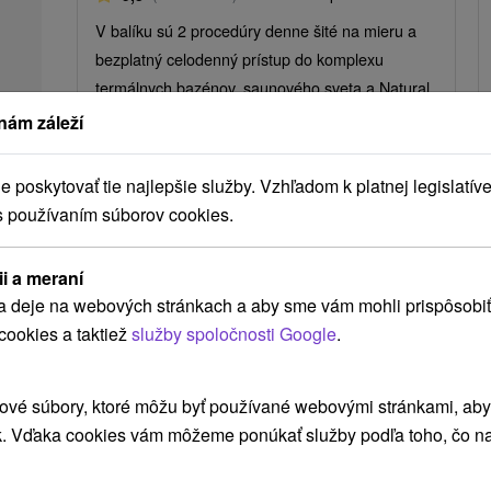
V balíku sú 2 procedúry denne šité na mieru a
bezplatný celodenný prístup do komplexu
termálnych bazénov, saunového sveta a Natural
Spa.
nám záleží
poskytovať tie najlepšie služby. Vzhľadom k platnej legislatíve
➝ Pokračovať v prehl
s používaním súborov cookies.
ii a meraní
a deje na webových stránkach a aby sme vám mohli prispôsobiť
cookies a taktiež
služby spoločnosti Google
.
Atrakcie v okolí
ové súbory, ktoré môžu byť používané webovými stránkami, aby z
k. Vďaka cookies vám môžeme ponúkať služby podľa toho, čo na