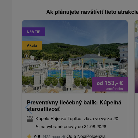
Ak plánujete navštíviť tieto atrakcie
Náš TIP
Akcia
153,-
€
od
/noc/osoba
Preventívny liečebný balík: Kúpeľná
starostlivosť
Kúpele Rajecké Teplice: zľava vo výške 20
% na vybrané pobyty do 31.08.2026
Od 5 Nocí
Polpenzia
9,5
(422 recenzií)