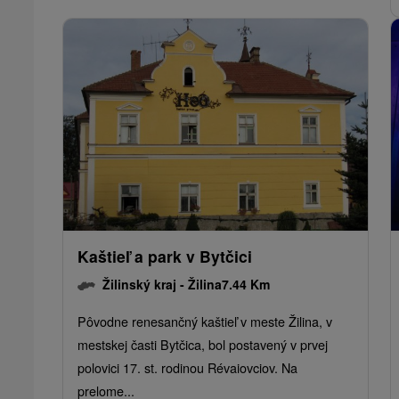
Kaštieľ a park v Bytčici
Žilinský kraj -
Žilina
7.44 Km
Pôvodne renesančný kaštieľ v meste Žilina, v
mestskej časti Bytčica, bol postavený v prvej
polovici 17. st. rodinou Révaiovciov. Na
prelome...