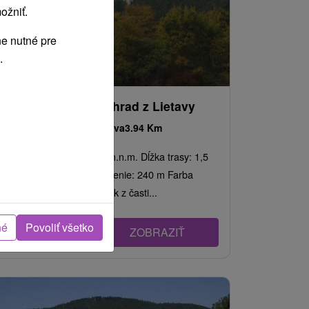
ožniť.
e nutné pre
.
Túra na Lietavský hrad z Lietavy
Žilinský kraj -
Lietava
3.94 Km
Nadmorská výška: 635 m.n.m. Dĺžka trasy: 1,5
km Trvanie: pol h Prevýšenie: 240 m Farba
značky: Turistický chodník z časti...
né
Povoliť všetko
ZOBRAZIŤ