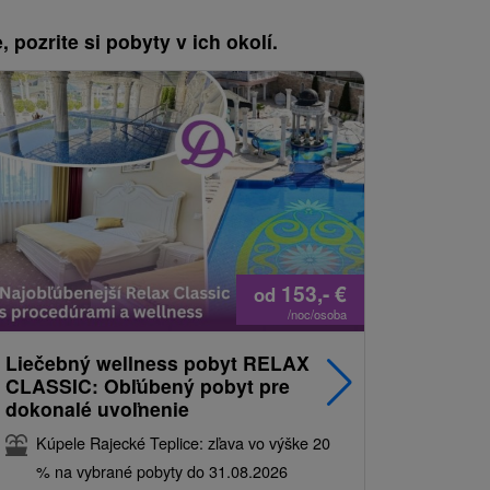
, pozrite si pobyty v ich okolí.
153,-
€
od
/noc/osoba
Liečebný wellness pobyt RELAX
Relax Cl
CLASSIC: Obľúbený pobyt pre
sveta rel
dokonalé uvoľnenie
Kúpele 
Kúpele Rajecké Teplice: zľava vo výške 20
% na vy
% na vybrané pobyty do 31.08.2026
9,5
(422