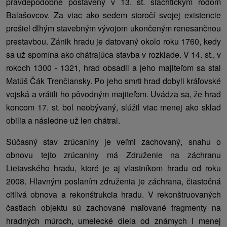
pravdepodobne postavený v 13. st. šľachtickým rodom
Balašovcov. Za viac ako sedem storočí svojej existencie
prešiel dlhým stavebným vývojom ukončeným renesančnou
prestavbou. Zánik hradu je datovaný okolo roku 1760, kedy
sa už spomína ako chátrajúca stavba v rozklade. V 14. st., v
rokoch 1300 - 1321, hrad obsadil a jeho majiteľom sa stal
Matúš Čák Trenčiansky. Po jeho smrti hrad dobyli kráľovské
vojská a vrátili ho pôvodným majiteľom. Uvádza sa, že hrad
koncom 17. st. bol neobývaný, slúžil viac menej ako sklad
obilia a následne už len chátral.
Súčasný stav zrúcaniny je veľmi zachovaný, snahu o
obnovu tejto zrúcaniny má Združenie na záchranu
Lietavského hradu, ktoré je aj vlastníkom hradu od roku
2008. Hlavným poslaním združenia je záchrana, čiastočná
citlivá obnova a rekonštrukcia hradu. V rekonštruovaných
častiach objektu sú zachované maľované fragmenty na
hradných múroch, umelecké diela od známych i menej