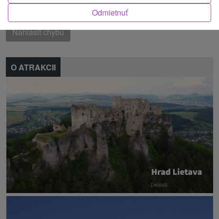
Našli ste chybu alebo nám chcete odporučiť novú atrakciu
Odmietnuť
Nahlásiť chybu
O ATRAKCII