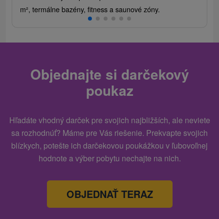
m², termálne bazény, fitness a saunové zóny.
Objednajte si darčekový
poukaz
Hľadáte vhodný darček pre svojich najbližších, ale neviete
sa rozhodnúť? Máme pre Vás riešenie. Prekvapte svojich
blízkych, potešte ich darčekovou poukážkou v ľubovoľnej
hodnote a výber pobytu nechajte na nich.
OBJEDNAŤ TERAZ