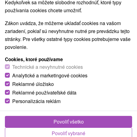
Kedykoľvek sa môžete slobodne rozhodnúť, ktoré typy
používania cookies chcete umožniť.
Zákon uvádza, že môžeme ukladať cookies na vašom
zariadení, pokiaľ sú nevyhnutne nutné pre prevádzku tejto
stránky. Pre všetky ostatné typy cookies potrebujeme vaše
povolenie.
Cookies, ktoré používame
Technické a nevyhnutné cookies
Analytické a marketingové cookies
Reklamné úložisko
Reklamné používateľské dáta
Personalizácia reklám
© OpenStreetMap
Turistický región
Malá Fatra, Horné Považie, Severné Slovensko, Žilinský
Povoliť všetko
kraj, Považie, Rajecká dolina, Súľovské vrchy
Povoliť vybrané