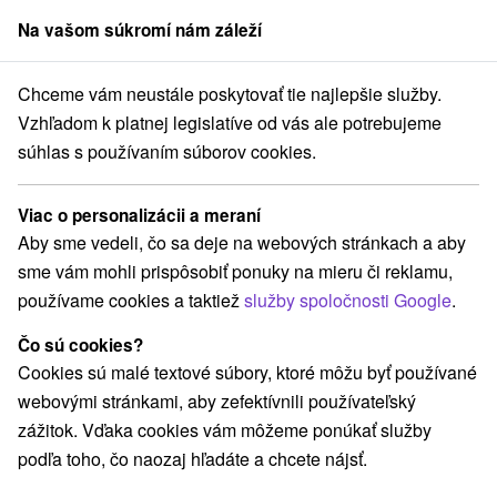
Na vašom súkromí nám záleží
člen skupiny
Sorger
Chceme vám neustále poskytovať tie najlepšie služby.
lovensku
Stredné Slovensko
Žilinský kraj
Lietava
Hrad Lietava
Vzhľadom k platnej legislatíve od vás ale potrebujeme
súhlas s používaním súborov cookies.
Hrad Lietava
Viac o personalizácii a meraní
Domovská stránka
Navigovať do miesta
Aby sme vedeli, čo sa deje na webových stránkach a aby
sme vám mohli prispôsobiť ponuky na mieru či reklamu,
používame cookies a taktiež
služby spoločnosti Google
.
+421 908 917 941
zdruzenie@hradlietava.sk
Čo sú cookies?
Facebook
Cookies sú malé textové súbory, ktoré môžu byť používané
webovými stránkami, aby zefektívnili používateľský
Google recenzie
zážitok. Vďaka cookies vám môžeme ponúkať služby
Lietava 614
GPS:
podľa toho, čo naozaj hľadáte a chcete nájsť.
013 18 Lietava
N +49° 9' 38.69''
E +18° 41' 6.13''