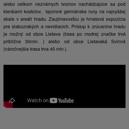
alebo celkom neznámych tvorcov nachádzajúce sa pod
klenbami kostolov, tajomné germánske runy na najvyššej
skale v areáli hradu. Zaujímavosťou je hmatová expozícia
pre slabozrakých a nevidiacich. Prístup k zrúcanine hradu
je možný od obce Lietava (trasa po modrej značke trvá
približne 30min. ) alebo od obce Lietavská Svinná
(náročnejšia trasa trva 45 min.).