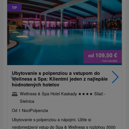
TIP
109,50
€
od
/noc/osoba
Ubytovanie s polpenziou a vstupom do
Wellness a Spa: Klientmi jeden z najlepšie
hodnotených hotelov
Wellness & Spa Hotel Kaskady
★
★
★
★
Sliač -
Sielnica
Od 1 Noci
Polpenzia
Ubytovanie s polpenziou a nápojmi. Užite si
neobmedzený vstup do Spa & Wellness s rozlohou 3000