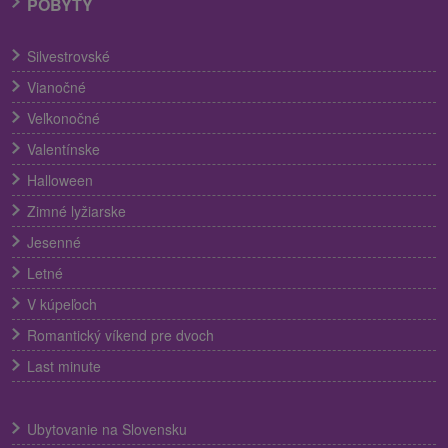
POBYTY
Silvestrovské
Vianočné
Veľkonočné
Valentínske
Halloween
Zimné lyžiarske
Jesenné
Letné
V kúpeľoch
Romantický víkend pre dvoch
Last minute
Ubytovanie na Slovensku