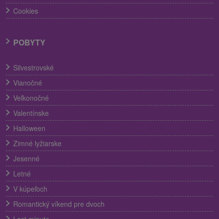
Cookies
POBYTY
Silvestrovské
Vianočné
Veľkonočné
Valentínske
Halloween
Zimné lyžiarske
Jesenné
Letné
V kúpeľoch
Romantický víkend pre dvoch