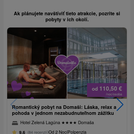
Ak plánujete navštíviť tieto atrakcie, pozrite si
pobyty v ich okolí.
110,50
€
od
/noc/osoba
Romantický pobyt na Domaši: Láska, relax a
pohoda v jednom nezabudnuteľnom zážitku
Hotel Zelená Lagúna
★
★
★
★
Domaša
Od 2 Nocí
Polpenzia
9,6
(84 recenzií)