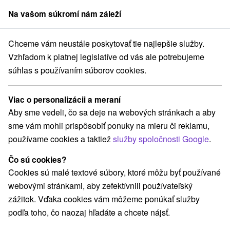
Na vašom súkromí nám záleží
člen skupiny
Sorger
Chceme vám neustále poskytovať tie najlepšie služby.
Atrakcie na Slovensku
Múzeá a galérie
Šariš
Vzhľadom k platnej legislatíve od vás ale potrebujeme
súhlas s používaním súborov cookies.
Múzeá a galérie na Šariši
Viac o personalizácii a meraní
Kategórie
Aby sme vedeli, čo sa deje na webových stránkach a aby
sme vám mohli prispôsobiť ponuky na mieru či reklamu,
Všetky kategórie
Planetária a observatória
(1)
používame cookies a taktiež
služby spoločnosti Google
.
Pramene
Mestské a zámocké parky
(3)
(1)
Lyžiarske strediská
Architektonické stavby
(1)
(1)
Čo sú cookies?
Sakrálne miesta
Kaštiele
Divadlá
(1)
(1)
(1)
Cookies sú malé textové súbory, ktoré môžu byť používané
Skanzeny
Hrady, zámky, zrúcaniny
(2)
(4)
webovými stránkami, aby zefektívnili používateľský
Vyhliadkové veže a chodníky
(3)
zážitok. Vďaka cookies vám môžeme ponúkať služby
Laserarény a paintball
Detské centrá a mestečká
(1)
(2)
podľa toho, čo naozaj hľadáte a chcete nájsť.
Jaskyne
Aquaparky, kúpaliská
(1)
(4)