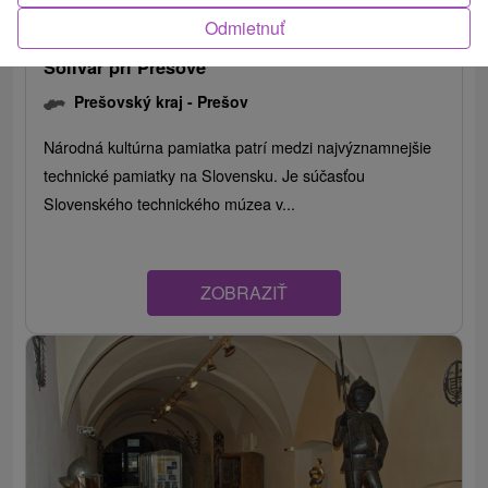
Odmietnuť
Solivar pri Prešove
Prešovský kraj -
Prešov
Národná kultúrna pamiatka patrí medzi najvýznamnejšie
technické pamiatky na Slovensku. Je súčasťou
Slovenského technického múzea v...
ZOBRAZIŤ