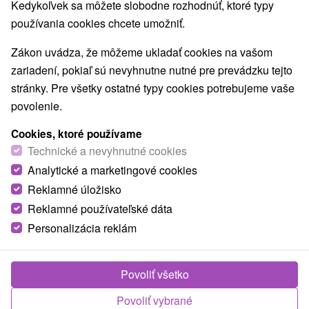
Kedykoľvek sa môžete slobodne rozhodnúť, ktoré typy
Drevené kostolíky
Technické pamiatky
(15)
(1)
používania cookies chcete umožniť.
Atrakcie pre deti
Štíty
Escaperoom
(11)
(1)
(2)
Botanické záhrady
ZOO a zvieracie farmy
(1)
(2)
Zákon uvádza, že môžeme ukladať cookies na vašom
Múzeá a galérie
Turistické atrakcie
(3)
(5)
zariadení, pokiaľ sú nevyhnutne nutné pre prevádzku tejto
Lanové dráhy
(1)
stránky. Pre všetky ostatné typy cookies potrebujeme vaše
povolenie.
Obce a mesta
Cookies, ktoré používame
Červenica
(1)
Prešov
(1)
Technické a nevyhnutné cookies
Analytické a marketingové cookies
Reklamné úložisko
Reklamné používateľské dáta
Personalizácia reklám
Povoliť všetko
Povoliť vybrané