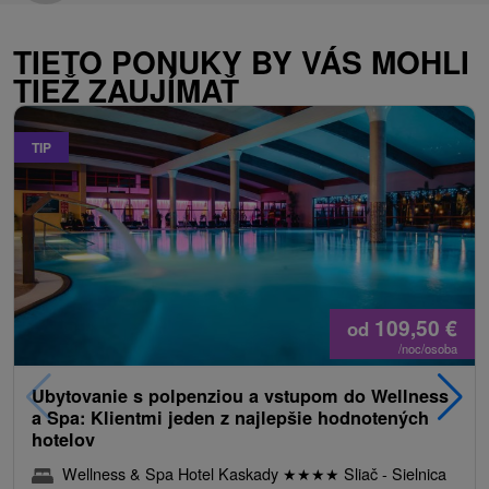
TIETO PONUKY BY VÁS MOHLI
TIEŽ ZAUJÍMAŤ
TIP
109,50
€
od
/noc/osoba
Ubytovanie s polpenziou a vstupom do Wellness
a Spa: Klientmi jeden z najlepšie hodnotených
hotelov
Wellness & Spa Hotel Kaskady
★
★
★
★
Sliač - Sielnica