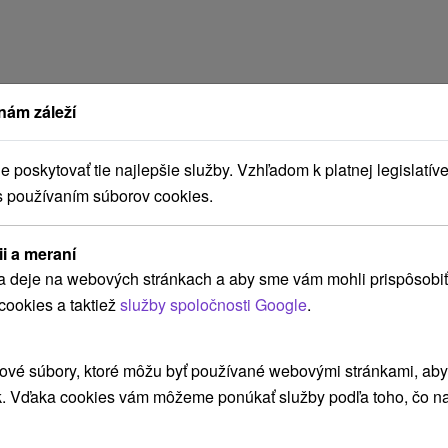
nám záleží
poskytovať tie najlepšie služby. Vzhľadom k platnej legislatíve
s používaním súborov cookies.
ii a meraní
a deje na webových stránkach a aby sme vám mohli prispôsobiť
cookies a taktiež
služby spoločnosti Google
.
ové súbory, ktoré môžu byť používané webovými stránkami, aby z
dá
k. Vďaka cookies vám môžeme ponúkať služby podľa toho, čo na