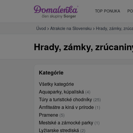
TOP PONUKA
PO
člen skupiny
Sorger
Úvod
Atrakcie na Slovensku
Hrady, zámky, zrúc
Hrady, zámky, zrúcanin
Kategórie
Všetky kategórie
Aquaparky, kúpaliská
(4)
Túry a turistické chodníky
(25)
Amfiteátre a kiná v prírode
(1)
Pramene
(5)
Mestské a zámocké parky
(1)
Lyžiarske strediská
(2)