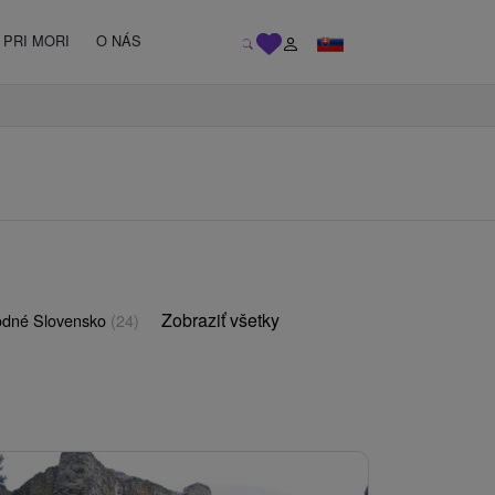
PRI MORI
O NÁS
Zobraziť všetky
odné Slovensko
(24)