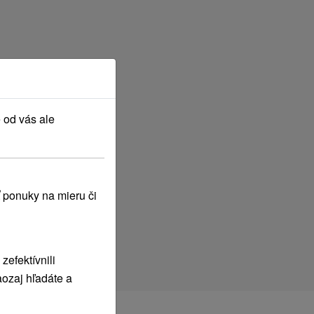
 od vás ale
 ponuky na mieru či
efektívnili
ozaj hľadáte a