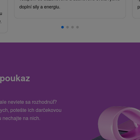
doplní sily a energiu.
p
u
.
 poukaz
 ale neviete sa rozhodnúť?
kych, potešte ich darčekovou
 nechajte na nich.