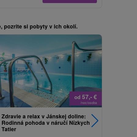
, pozrite si pobyty v ich okolí.
Akcia
57,-
€
od
/noc/osoba
Zdravie a relax v Jánskej doline:
Dovolenk
Rodinná pohoda v náručí Nízkych
wellness
Tatier
moderne