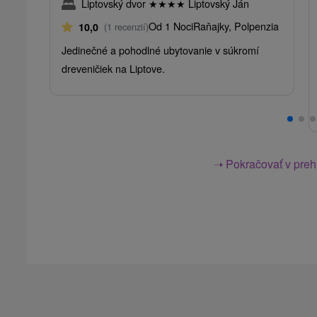
Liptovský dvor
★
★
★
★
Liptovský Ján
Od 1 Noci
Raňajky, Polpenzia
10,0
(1 recenzií)
Jedinečné a pohodlné ubytovanie v súkromí
dreveničiek na Liptove.
➝ Pokračovať v prehl