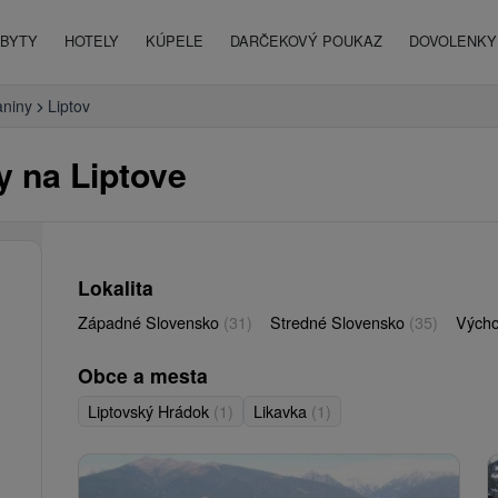
BYTY
HOTELY
KÚPELE
DARČEKOVÝ POUKAZ
DOVOLENKY 
aniny
Liptov
y na Liptove
Lokalita
Západné Slovensko
(31)
Stredné Slovensko
(35)
Vých
Obce a mesta
Liptovský Hrádok
(1)
Likavka
(1)