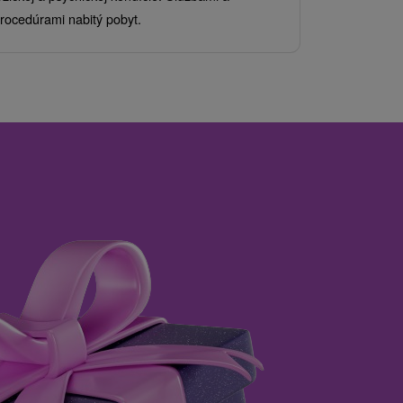
kde sa skvel
rocedúrami nabitý pobyt.
služby pre c