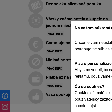
Denne aktualizovaná ponuka
Všetky známe hotely a kúpele na
jednom mieste
Na vašom súkromí 
VIAC INFO
Chceme vám neustále 
Garantujeme najnižšie ceny
potrebujeme súhlas 
VIAC INFO
Minimálne storno poplatky
Viac o personalizác
VIAC INFO
Aby sme vedeli, čo s
reklamu, používame 
Platba až na mieste pobytu
Čo sú cookies?
VIAC INFO
Cookies sú malé text
Vaša spokojnosť je pre nás prvora
používateľský zážito
chcete nájsť.