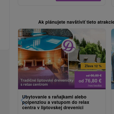
Ak plánujete navštíviť tieto atrakcie
Zľava 12 %
86,80
€
od
76,80
€
od
/noc/osoba
Ubytovanie s raňajkami alebo
polpenziou a vstupom do relax
centra v liptovskej drevenici