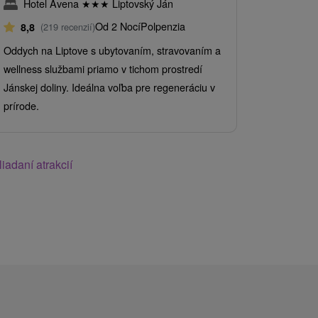
Hotel Avena
★
★
★
Liptovský Ján
Hotel 
Od 2 Nocí
Polpenzia
8,8
(219 recenzií)
9,5
(26 
Oddych na Liptove s ubytovaním, stravovaním a
Ubytovanie n
wellness službami priamo v tichom prostredí
welcome dr
Jánskej doliny. Ideálna voľba pre regeneráciu v
wellness R
prírode.
iadaní atrakcií