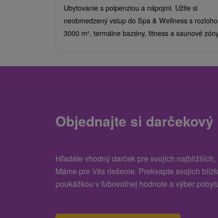
Ubytovanie s polpenziou a nápojmi. Užite si
neobmedzený vstup do Spa & Wellness s rozloho
3000 m², termálne bazény, fitness a saunové zóny
Objednajte si darčekový
Hľadáte vhodný darček pre svojich najbližších,
Máme pre Vás riešenie. Prekvapte svojich blíz
poukážkou v ľubovoľnej hodnote a výber pobytu