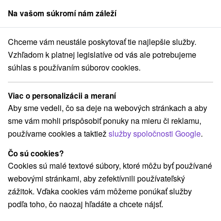
Na vašom súkromí nám záleží
člen skupiny
Sorger
Chceme vám neustále poskytovať tie najlepšie služby.
Atrakcie na Slovensku
Aquaparky, kúpaliská
Liptov
Vzhľadom k platnej legislatíve od vás ale potrebujeme
súhlas s používaním súborov cookies.
Aquaparky, kúpaliská na Liptove
Viac o personalizácii a meraní
Kategórie
Aby sme vedeli, čo sa deje na webových stránkach a aby
sme vám mohli prispôsobiť ponuky na mieru či reklamu,
Všetky kategórie
Aquaparky, kúpaliská
(4)
používame cookies a taktiež
služby spoločnosti Google
.
Túry a turistické chodníky
(25)
Amfiteátre a kiná v prírode
Pramene
(1)
(5)
Čo sú cookies?
Mestské a zámocké parky
Lyžiarske strediská
(1)
(2)
Cookies sú malé textové súbory, ktoré môžu byť používané
Horské chaty
Skanzeny
Jazda na koni
(4)
(3)
(2)
webovými stránkami, aby zefektívnili používateľský
Šport
Vyhliadkové lety a plavby
(7)
(2)
zážitok. Vďaka cookies vám môžeme ponúkať služby
Hrady, zámky, zrúcaniny
(2)
podľa toho, čo naozaj hľadáte a chcete nájsť.
Vyhliadkové veže a chodníky
(1)