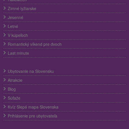
Zimné lyžiarske
Jesenné
Letné
V kúpeľoch
Romantický víkend pre dvoch
Last minute
Ubytovanie na Slovensku
Atrakcie
Blog
Súťaže
Kvíz Slepá mapa Slovenska
Prihlásenie pre ubytovateľa