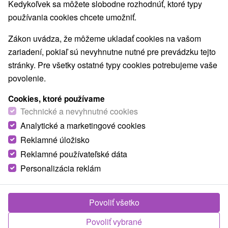
Kedykoľvek sa môžete slobodne rozhodnúť, ktoré typy
Laserarény a paintball
Detské centrá a mestečká
(2)
(4)
používania cookies chcete umožniť.
Jazerá, plesá, vodné nádrže
Drevené kostolíky
(4)
(1)
Vodopády
Pamätníky
Atrakcie pre deti
(7)
(2)
(25)
Zákon uvádza, že môžeme ukladať cookies na vašom
Štíty
Escaperoom
Botanické záhrady
(15)
(2)
(1)
zariadení, pokiaľ sú nevyhnutne nutné pre prevádzku tejto
ZOO a zvieracie farmy
Múzeá a galérie
(1)
(4)
stránky. Pre všetky ostatné typy cookies potrebujeme vaše
Turistické atrakcie
Adrenalinové atrakcie
(15)
(15)
povolenie.
Lanové dráhy
Bobové dráhy
Jaskyne
(1)
(1)
(3)
Cookies, ktoré používame
Technické a nevyhnutné cookies
Obce a mesta
Analytické a marketingové cookies
Lúčky
(1)
Liptovský Ján
(1)
Reklamné úložisko
Reklamné používateľské dáta
Personalizácia reklám
Povoliť všetko
Povoliť vybrané