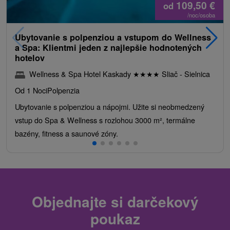
109,50
€
od
/noc/osoba
Ubytovanie s polpenziou a vstupom do Wellness
a Spa: Klientmi jeden z najlepšie hodnotených
hotelov
Wellness & Spa Hotel Kaskady
★
★
★
★
Sliač - Sielnica
Od 1 Noci
Polpenzia
Ubytovanie s polpenziou a nápojmi. Užite si neobmedzený
vstup do Spa & Wellness s rozlohou 3000 m², termálne
bazény, fitness a saunové zóny.
Objednajte si darčekový
poukaz