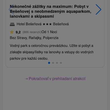
Nekonečné zážitky na maximum: Pobyt v
Bešeňovej s neobmedzeným aquaparkom,
lanovkami a skipassmi
Hotel Bešeňová
★
★
★
Bešeňová
Od 1 Noci
9,2
(866 recenzií)
Bez Stravy, Raňajky, Polpenzia
Vodný park s celoročnou prevádzkou. Užite si pobyt a
získajte skipasy/lístky na lanovky a vstupy do vodných
parkov pre každú osobu.
➝ Pokračovať v prehliadaní atrakcií