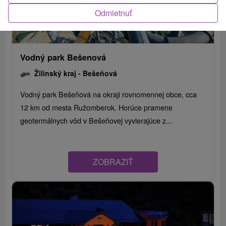
Odmietnuť
Vodný park Bešenová
Žilinský kraj -
Bešeňová
Vodný park Bešeňová na okraji rovnomennej obce, cca
12 km od mesta Ružomberok. Horúce pramene
geotermálnych vôd v Bešeňovej vyvierajúce z...
ZOBRAZIŤ