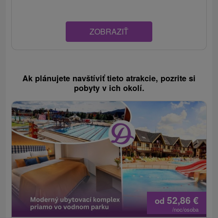
ZOBRAZIŤ
Ak plánujete navštíviť tieto atrakcie, pozrite si
pobyty v ich okolí.
52,86
€
od
/noc/osoba