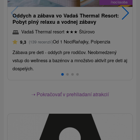
/noc/osoba
Oddych a zábava vo Vadaš Thermal Resort:
Pobyt plný relaxu a vodnej zábavy
Vadaš Thermal resort
★
★
★
Štúrovo
Od 1 Noci
Raňajky, Polpenzia
9,3
(139 recenzií)
Zábava pre deti - oddych pre rodičov. Neobmedzený
vstup do wellness a bazénov a množstvo aktivít pre deti aj
dospelých.
➝ Pokračovať v prehliadaní atrakcií