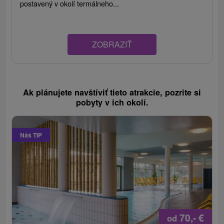
postavený v okolí termálneho...
ZOBRAZIŤ
Ak plánujete navštíviť tieto atrakcie, pozrite si
pobyty v ich okolí.
Náš TIP
70,-
€
od