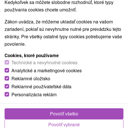
Kedykoľvek sa môžete slobodne rozhodnúť, ktoré typy
ZOO a zvieracie farmy
Múzeá a galérie
(2)
(5)
používania cookies chcete umožniť.
Turistické atrakcie
Adrenalinové atrakcie
(9)
(2)
Lanové dráhy
(1)
Zákon uvádza, že môžeme ukladať cookies na vašom
zariadení, pokiaľ sú nevyhnutne nutné pre prevádzku tejto
Obce a mesta
stránky. Pre všetky ostatné typy cookies potrebujeme vaše
Zobraziť všetky
povolenie.
Štúrovo
(2)
Orechová Potôň
(2)
Cookies, ktoré používame
Technické a nevyhnutné cookies
Analytické a marketingové cookies
Reklamné úložisko
Reklamné používateľské dáta
Personalizácia reklám
Povoliť všetko
Povoliť vybrané