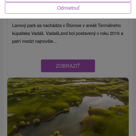
Lanový park VadašLand
Odmietnuť
Nitriansky kraj -
Štúrovo
Lanový park sa nachádza v Štúrove v areáli Termálneho
kúpaliska Vadáš. VadašLand bol postavený v roku 2016 a
patrí medzi najnovšie...
ZOBRAZIŤ