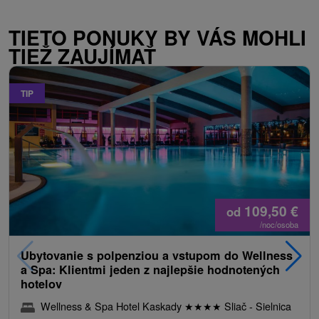
TIETO PONUKY BY VÁS MOHLI
TIEŽ ZAUJÍMAŤ
TIP
109,50
€
od
/noc/osoba
Ubytovanie s polpenziou a vstupom do Wellness
a Spa: Klientmi jeden z najlepšie hodnotených
hotelov
Wellness & Spa Hotel Kaskady
★
★
★
★
Sliač - Sielnica