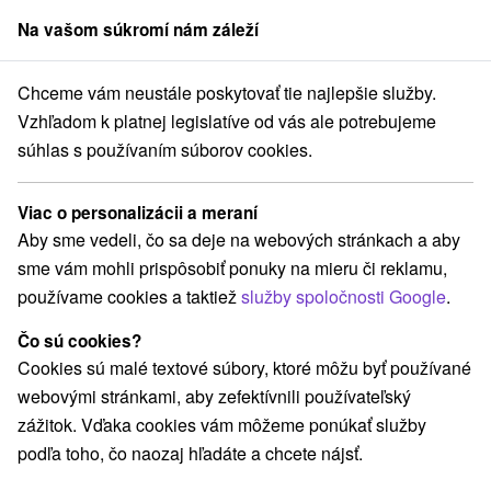
Na vašom súkromí nám záleží
člen skupiny
Sorger
Chceme vám neustále poskytovať tie najlepšie služby.
Atrakcie na Slovensku
Atrakcie pre deti
Podunajsko
Vzhľadom k platnej legislatíve od vás ale potrebujeme
súhlas s používaním súborov cookies.
Atrakcie pre deti Podunajsko
Viac o personalizácii a meraní
Kategórie
Aby sme vedeli, čo sa deje na webových stránkach a aby
sme vám mohli prispôsobiť ponuky na mieru či reklamu,
Všetky kategórie
Aquaparky, kúpaliská
(10)
používame cookies a taktiež
služby spoločnosti Google
.
Vínne cesty
Motokárové dráhy
(1)
(2)
Golfové ihriská
Architektonické stavby
(3)
(1)
Čo sú cookies?
Plte, rafting, splavy
Sakrálne miesta
(1)
(1)
Cookies sú malé textové súbory, ktoré môžu byť používané
Vyhliadkové veže a chodníky
(3)
webovými stránkami, aby zefektívnili používateľský
Planetária a observatória
(1)
zážitok. Vďaka cookies vám môžeme ponúkať služby
Jazerá, plesá, vodné nádrže
Technické pamiatky
(2)
(5)
podľa toho, čo naozaj hľadáte a chcete nájsť.
Atrakcie pre deti
Escaperoom
(18)
(1)