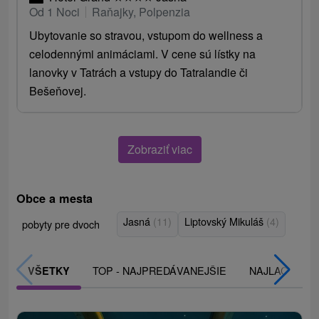
Od 1 Noci
Raňajky, Polpenzia
Ubytovanie so stravou, vstupom do wellness a
celodennými animáciami. V cene sú lístky na
lanovky v Tatrách a vstupy do Tatralandie či
Bešeňovej.
Zobraziť viac
Obce a mesta
Jasná
(11)
Liptovský Mikuláš
(4)
pobyty pre dvoch
TOP - NAJPREDÁVANEJŠIE
NAJLACNEJŠI
VŠETKY