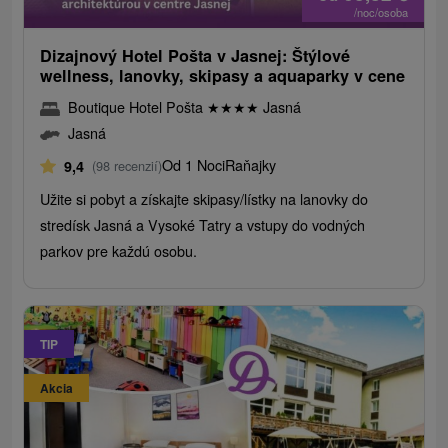
/noc/osoba
Dizajnový Hotel Pošta v Jasnej: Štýlové
wellness, lanovky, skipasy a aquaparky v cene
Boutique Hotel Pošta
★
★
★
★
Jasná
Jasná
Od 1 Noci
Raňajky
9,4
(98 recenzií)
Užite si pobyt a získajte skipasy/lístky na lanovky do
stredísk Jasná a Vysoké Tatry a vstupy do vodných
parkov pre každú osobu.
TIP
Akcia