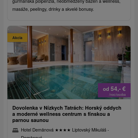
gurmánska polpenzia, neobmedzený bazén a wellness,
masáže, peelingy, drinky a skvelé bonusy.
Akcia
54,-
€
od
/noc/osoba
Dovolenka v Nízkych Tatrách: Horský oddych
a moderné wellness centrum s fínskou a
parnou saunou
Hotel Demänová
★
★
★
★
Liptovský Mikuláš -
Demänová