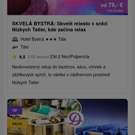
79,-
€
od
/noc/osoba
SKVELÁ BYSTRÁ: Skvelé miesto v srdci
Nízkych Tatier, kde začína relax
Hotel Bystrá
★
★
★
Tále
Tále
Od 2 Nocí
Polpenzia
9,5
(153 recenzií)
Neobmedzený vstup do bazénov, sáun, víriviek a
zážitkových spŕch, to všetko v nádhernom prostredí
Nízkych Tatier.
TIP
Akcia