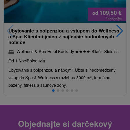
109,50
€
od
/noc/osoba
Ubytovanie s polpenziou a vstupom do Wellness
a Spa: Klientmi jeden z najlepšie hodnotených
hotelov
Wellness & Spa Hotel Kaskady
★
★
★
★
Sliač - Sielnica
Od 1 Noci
Polpenzia
Ubytovanie s polpenziou a nápojmi. Užite si neobmedzený
vstup do Spa & Wellness s rozlohou 3000 m², termálne
bazény, fitness a saunové zóny.
Objednajte si darčekový