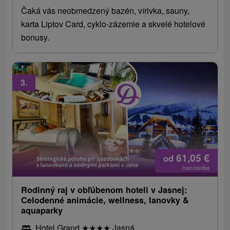
Čaká vás neobmedzený bazén, vírivka, sauny,
karta Liptov Card, cyklo-zázemie a skvelé hotelové
bonusy.
3.
61,05
€
od
/noc/osoba
Rodinný raj v obľúbenom hoteli v Jasnej:
Celodenné animácie, wellness, lanovky &
aquaparky
Hotel Grand
★
★
★
★
Jasná