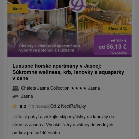
Akcia
Zľava 4 %
90,-
€
od
86,13
€
od
/noc/osoba
Luxusné horské apartmány v Jasnej:
Súkromné wellness, krb, lanovky a aquaparky
v cene
Chalets Jasná Collection
★
★
★
★
Jasná
Jasná
Od 2 Nocí
Raňajky
9,2
(13 recenzií)
Užite si pobyt a získajte skipasy/lístky na lanovky do
stredísk Jasná a Vysoké Tatry a vstupy do vodných
parkov pre každú osobu.