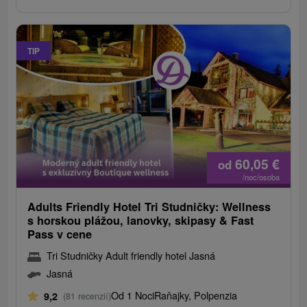
TIP
60,05
€
od
/noc/osoba
Adults Friendly Hotel Tri Studničky: Wellness
s horskou plážou, lanovky, skipasy & Fast
Pass v cene
Tri Studničky Adult friendly hotel Jasná
Jasná
Od 1 Noci
Raňajky, Polpenzia
9,2
(81 recenzií)