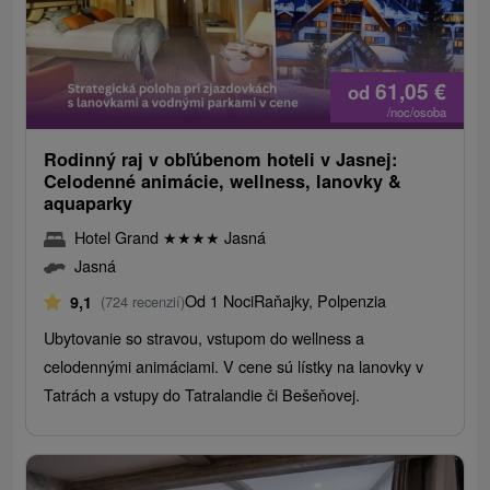
61,05
€
od
/noc/osoba
Rodinný raj v obľúbenom hoteli v Jasnej:
Celodenné animácie, wellness, lanovky &
aquaparky
Hotel Grand
★
★
★
★
Jasná
Jasná
Od 1 Noci
Raňajky, Polpenzia
9,1
(724 recenzií)
Ubytovanie so stravou, vstupom do wellness a
celodennými animáciami. V cene sú lístky na lanovky v
Tatrách a vstupy do Tatralandie či Bešeňovej.