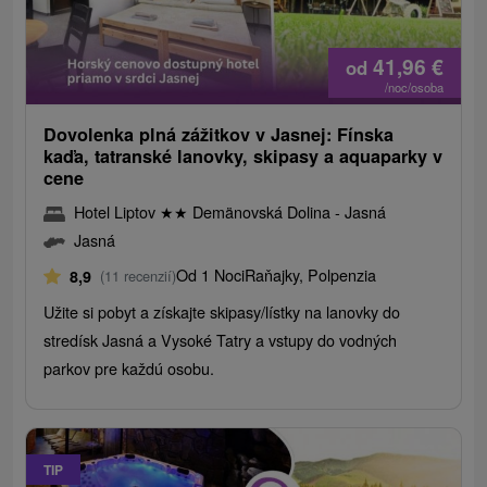
41,96
€
od
/noc/osoba
Dovolenka plná zážitkov v Jasnej: Fínska
kaďa, tatranské lanovky, skipasy a aquaparky v
cene
Hotel Liptov
★
★
Demänovská Dolina - Jasná
Jasná
Od 1 Noci
Raňajky, Polpenzia
8,9
(11 recenzií)
Užite si pobyt a získajte skipasy/lístky na lanovky do
stredísk Jasná a Vysoké Tatry a vstupy do vodných
parkov pre každú osobu.
TIP