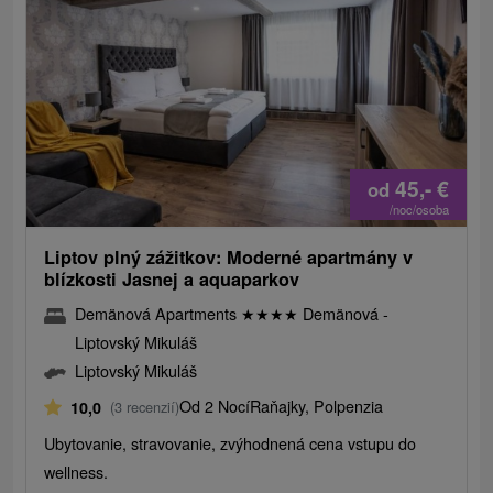
45,-
€
od
/noc/osoba
Liptov plný zážitkov: Moderné apartmány v
blízkosti Jasnej a aquaparkov
Demänová Apartments
★
★
★
★
Demänová -
Liptovský Mikuláš
Liptovský Mikuláš
Od 2 Nocí
Raňajky, Polpenzia
10,0
(3 recenzií)
Ubytovanie, stravovanie, zvýhodnená cena vstupu do
wellness.