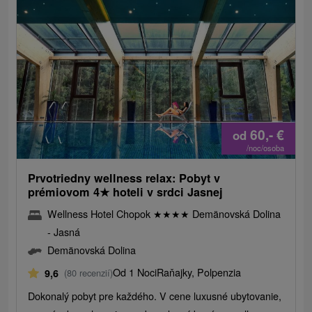
60,-
€
od
/noc/osoba
Prvotriedny wellness relax: Pobyt v
prémiovom 4
★
hoteli v srdci Jasnej
Wellness Hotel Chopok
★
★
★
★
Demänovská Dolina
- Jasná
Demänovská Dolina
Od 1 Noci
Raňajky, Polpenzia
9,6
(80 recenzií)
Dokonalý pobyt pre každého. V cene luxusné ubytovanie,