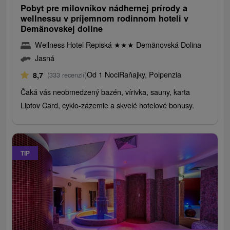
Pobyt pre milovníkov nádhernej prírody a
wellnessu v príjemnom rodinnom hoteli v
Demänovskej doline
Wellness Hotel Repiská
★
★
★
Demänovská Dolina
Jasná
Od 1 Noci
Raňajky, Polpenzia
8,7
(333 recenzií)
Čaká vás neobmedzený bazén, vírivka, sauny, karta
Liptov Card, cyklo-zázemie a skvelé hotelové bonusy.
TIP