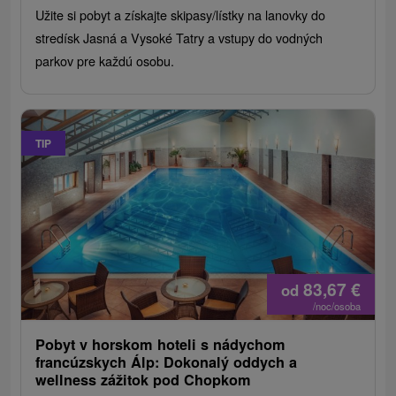
Užite si pobyt a získajte skipasy/lístky na lanovky do
stredísk Jasná a Vysoké Tatry a vstupy do vodných
parkov pre každú osobu.
TIP
83,67
€
od
/noc/osoba
Pobyt v horskom hoteli s nádychom
francúzskych Álp: Dokonalý oddych a
wellness zážitok pod Chopkom