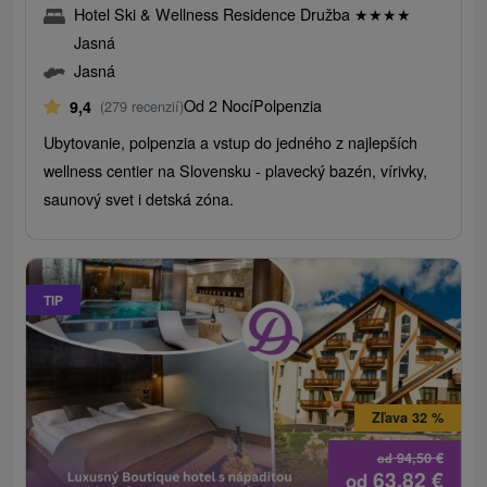
Hotel Ski & Wellness Residence Družba
★
★
★
★
Jasná
Jasná
Od 2 Nocí
Polpenzia
9,4
(279 recenzií)
Ubytovanie, polpenzia a vstup do jedného z najlepších
wellness centier na Slovensku - plavecký bazén, vírivky,
saunový svet i detská zóna.
TIP
Zľava 32 %
94,50
€
od
63,82
€
od