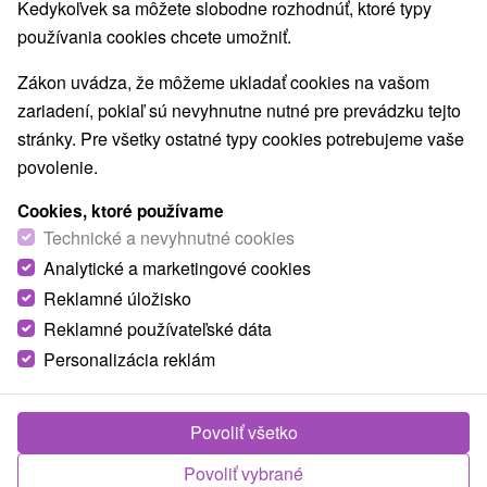
Najpredávanejšie
Kedykoľvek sa môžete slobodne rozhodnúť, ktoré typy
používania cookies chcete umožniť.
1.
Zákon uvádza, že môžeme ukladať cookies na vašom
zariadení, pokiaľ sú nevyhnutne nutné pre prevádzku tejto
stránky. Pre všetky ostatné typy cookies potrebujeme vaše
povolenie.
Cookies, ktoré používame
54,-
€
od
Technické a nevyhnutné cookies
/noc/osoba
Analytické a marketingové cookies
Reklamné úložisko
Dovolenka v Nízkych Tatrách: Horský oddych
a moderné wellness centrum s fínskou a
Reklamné používateľské dáta
parnou saunou
Personalizácia reklám
Hotel Demänová
★
★
★
★
Liptovský Mikuláš -
Demänová
Od 2 Nocí
Raňajky, Polpenzia
Povoliť všetko
Horúce sauny dopĺňa relaxačný bazénik, perličkový
Povoliť vybrané