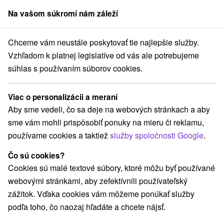
Na vašom súkromí nám záleží
člen skupiny
Sorger
Chceme vám neustále poskytovať tie najlepšie služby.
Pobyty na Slovensku
Wellness pobyty
Chopok
Vzhľadom k platnej legislatíve od vás ale potrebujeme
súhlas s používaním súborov cookies.
Wellness pobyty na Chopku
Viac o personalizácii a meraní
Kategórie
Aby sme vedeli, čo sa deje na webových stránkach a aby
sme vám mohli prispôsobiť ponuky na mieru či reklamu,
Všetky kategórie
Pobyty so zľavou
(15)
používame cookies a taktiež
služby spoločnosti Google
.
Wellness pobyty
Víkendové pobyty
(18)
(22)
Romantické pobyty
Seniorské pobyty
(8)
(10)
Čo sú cookies?
Rodinné pobyty
(21)
Cookies sú malé textové súbory, ktoré môžu byť používané
webovými stránkami, aby zefektívnili používateľský
zážitok. Vďaka cookies vám môžeme ponúkať služby
Vyberte lokalitu alebo termín
podľa toho, čo naozaj hľadáte a chcete nájsť.