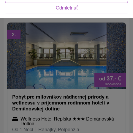
kúpeľ, eukalyptová inhalácia a až 20 % zľava na
Odmietnuť
privátnu wellness zónu.
2.
37,-
€
od
/noc/osoba
Pobyt pre milovníkov nádhernej prírody a
wellnessu v príjemnom rodinnom hoteli v
Demänovskej doline
Wellness Hotel Repiská
★
★
★
Demänovská
Dolina
Od 1 Noci
Raňajky, Polpenzia