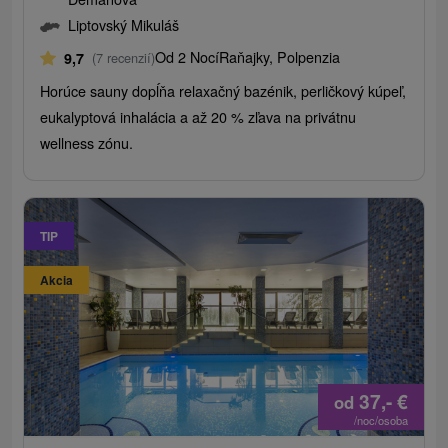
Liptovský Mikuláš
Od 2 Nocí
Raňajky, Polpenzia
9,7
(7 recenzií)
Horúce sauny dopĺňa relaxačný bazénik, perličkový kúpeľ,
eukalyptová inhalácia a až 20 % zľava na privátnu
wellness zónu.
TIP
Akcia
37,-
€
od
/noc/osoba