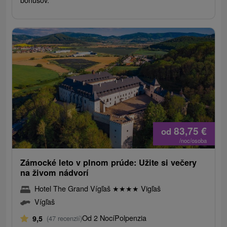
83,75
€
od
/noc/osoba
Zámocké leto v plnom prúde: Užite si večery
na živom nádvorí
Hotel The Grand Vígľaš
★
★
★
★
Vigľaš
Vígľaš
Od 2 Nocí
Polpenzia
9,5
(47 recenzií)