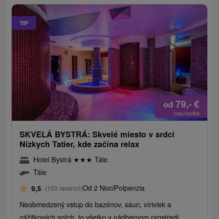
TIP
79,-
€
od
/noc/osoba
SKVELÁ BYSTRÁ: Skvelé miesto v srdci
Nízkych Tatier, kde začína relax
Hotel Bystrá
★
★
★
Tále
Tále
Od 2 Nocí
Polpenzia
9,5
(153 recenzií)
Neobmedzený vstup do bazénov, sáun, víriviek a
zážitkových spŕch, to všetko v nádhernom prostredí