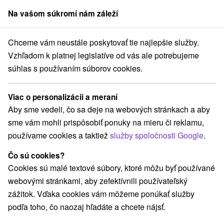
Na vašom súkromí nám záleží
člen skupiny
Sorger
Chceme vám neustále poskytovať tie najlepšie služby.
Pobyty na Slovensku
Wellness pobyty
Banskobystrický kraj
Vzhľadom k platnej legislatíve od vás ale potrebujeme
súhlas s používaním súborov cookies.
Wellness pobyty v
Banskobystrickom kraji
Viac o personalizácii a meraní
Aby sme vedeli, čo sa deje na webových stránkach a aby
Kategórie
sme vám mohli prispôsobiť ponuky na mieru či reklamu,
používame cookies a taktiež
služby spoločnosti Google
.
Všetky kategórie
Pobyty so zľavou
(27)
Wellness pobyty
Víkendové pobyty
(33)
(33)
Čo sú cookies?
Romantické pobyty
Seniorské pobyty
(8)
(11)
Cookies sú malé textové súbory, ktoré môžu byť používané
Rodinné pobyty
(23)
webovými stránkami, aby zefektívnili používateľský
zážitok. Vďaka cookies vám môžeme ponúkať služby
podľa toho, čo naozaj hľadáte a chcete nájsť.
Vyberte lokalitu alebo termín