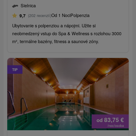
Sielnica
Od 1 Noci
Polpenzia
9,7
(202 recenzií)
Ubytovanie s polpenziou a nápojmi. Užite si
neobmedzený vstup do Spa & Wellness s rozlohou 3000
m², termálne bazény, fitness a saunové zóny.
TIP
83,75
€
od
/noc/osoba