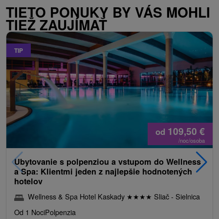
TIETO PONUKY BY VÁS MOHLI
TIEŽ ZAUJÍMAŤ
TIP
109,50
€
od
/noc/osoba
Ubytovanie s polpenziou a vstupom do Wellness
a Spa: Klientmi jeden z najlepšie hodnotených
hotelov
Wellness & Spa Hotel Kaskady
★
★
★
★
Sliač - Sielnica
Od 1 Noci
Polpenzia