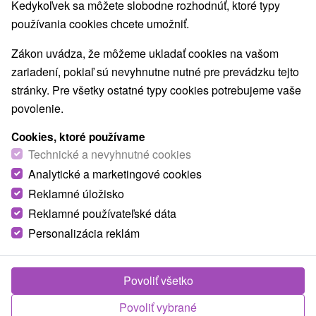
Kedykoľvek sa môžete slobodne rozhodnúť, ktoré typy
Najpredávanejšie
používania cookies chcete umožniť.
Zákon uvádza, že môžeme ukladať cookies na vašom
1.
zariadení, pokiaľ sú nevyhnutne nutné pre prevádzku tejto
stránky. Pre všetky ostatné typy cookies potrebujeme vaše
povolenie.
Cookies, ktoré používame
Technické a nevyhnutné cookies
80,80
€
Analytické a marketingové cookies
od
/noc/osoba
Reklamné úložisko
Reklamné používateľské dáta
Termálny & Hyper relax pobyt: Dokonalý
oddych v srdci Štiavnických vrchov
Personalizácia reklám
Hotel Termál
★
★
★
Vyhne
Od 2 Nocí
Polpenzia
Povoliť všetko
Pobyt od nedele do piatku alebo počas víkendu.
Povoliť vybrané
Welcome drink a denný vstup do wellness. Počas