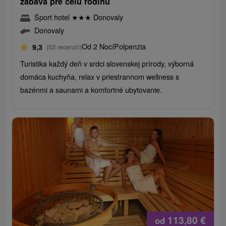
zábava pre celú rodinu
Šport hotel
★
★
★
Donovaly
Donovaly
Od 2 Nocí
Polpenzia
9,3
(53 recenzií)
Turistika každý deň v srdci slovenskej prírody, výborná
domáca kuchyňa, relax v priestrannom wellness s
bazénmi a saunami a komfortné ubytovanie.
113,80
€
od