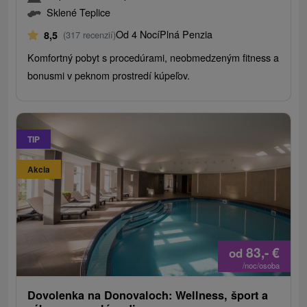
Sklené Teplice
Od 4 Nocí
Plná Penzia
8,5
(317 recenzií)
Komfortný pobyt s procedúrami, neobmedzeným fitness a
bonusmi v peknom prostredí kúpeľov.
TIP
Akcia
83,-
€
od
/noc/osoba
Dovolenka na Donovaloch: Wellness, šport a