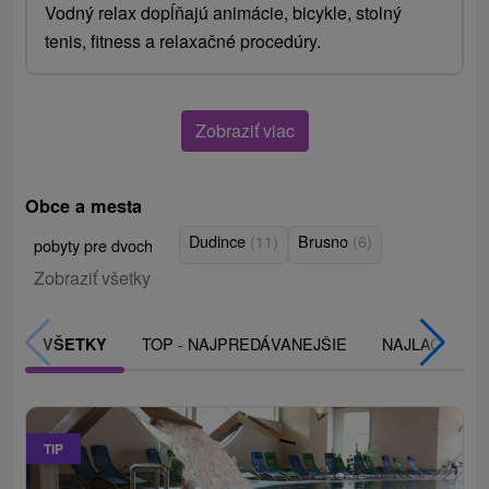
Vodný relax dopĺňajú animácie, bicykle, stolný
tenis, fitness a relaxačné procedúry.
Zobraziť viac
Obce a mesta
Dudince
(11)
Brusno
(6)
pobyty pre dvoch
Zobraziť všetky
TOP - NAJPREDÁVANEJŠIE
NAJLACNEJŠI
VŠETKY
TIP