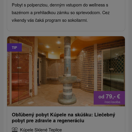
Pobyt s polpenziou, denným vstupom do wellness s
bazénom a prehliadkou zámku so sprievodcom. Cez
víkendy vás čaká program so sokoliarmi.
TIP
79,-
€
od
/noc/osoba
Obľúbený pobyt Kúpele na skúšku: Liečebný
pobyt pre zdravie a regeneráciu
Kúpele Sklené Teplice