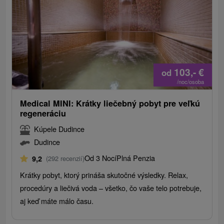
103,-
€
od
/noc/osoba
Medical MINI: Krátky liečebný pobyt pre veľkú
regeneráciu
Kúpele Dudince
Dudince
Od 3 Nocí
Plná Penzia
9,2
(292 recenzií)
Krátky pobyt, ktorý prináša skutočné výsledky. Relax,
procedúry a liečivá voda – všetko, čo vaše telo potrebuje,
aj keď máte málo času.