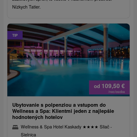
Nízkych Tatier.
TIP
109,50
€
od
/noc/osoba
Ubytovanie s polpenziou a vstupom do
Wellness a Spa: Klientmi jeden z najlepšie
hodnotených hotelov
Wellness & Spa Hotel Kaskady
★
★
★
★
Sliač -
Sielnica