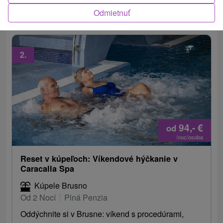
víkendu navyše 20-min. klasická masáž chrbta.
Odmietnuť
2.
94,-
€
od
/noc/osoba
Reset v kúpeľoch: Víkendové hýčkanie v
Caracalla Spa
Kúpele Brusno
Od 2 Nocí
Plná Penzia
Oddýchnite si v Brusne: víkend s procedúrami,