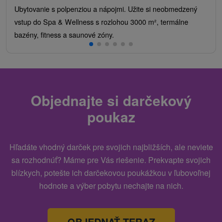
Ubytovanie s polpenziou a nápojmi. Užite si neobmedzený
vstup do Spa & Wellness s rozlohou 3000 m², termálne
bazény, fitness a saunové zóny.
Objednajte si darčekový
poukaz
Hľadáte vhodný darček pre svojich najbližších, ale neviete
sa rozhodnúť? Máme pre Vás riešenie. Prekvapte svojich
blízkych, potešte ich darčekovou poukážkou v ľubovoľnej
hodnote a výber pobytu nechajte na nich.
OBJEDNAŤ TERAZ