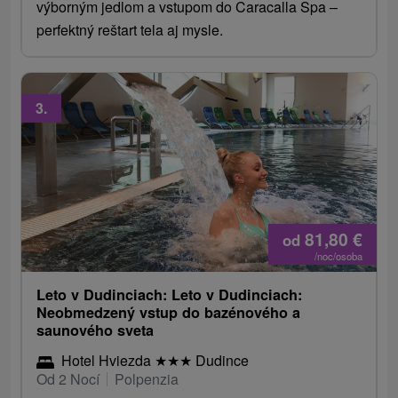
výborným jedlom a vstupom do Caracalla Spa –
perfektný reštart tela aj mysle.
3.
81,80
€
od
/noc/osoba
Leto v Dudinciach: Leto v Dudinciach:
Neobmedzený vstup do bazénového a
saunového sveta
Hotel Hviezda
★
★
★
Dudince
Od 2 Nocí
Polpenzia