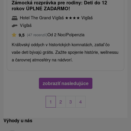
Zámocká rozprávka pre rodiny: Deti do 12
rokov ÚPLNE ZADARMO!
Hotel The Grand Vígľaš
★
★
★
★
Vigľaš
Vígľaš
Od 2 Nocí
Polpenzia
9,5
(47 recenzií)
Kráľovský oddych v historických komnatách, zatiaľ čo
vaše deti bývajú grátis. Zažite spojenie histórie, wellnessu
a čarovnej atmosféry na nádvorí.
zobraziť nasledujúce
1
2
3
4
Výhody u nás