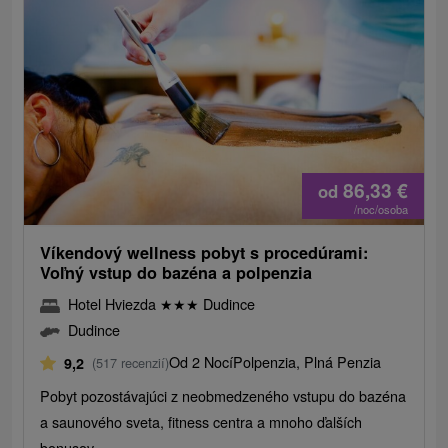
86,33
€
od
/noc/osoba
Víkendový wellness pobyt s procedúrami:
Voľný vstup do bazéna a polpenzia
Hotel Hviezda
★
★
★
Dudince
Dudince
Od 2 Nocí
Polpenzia, Plná Penzia
9,2
(517 recenzií)
Pobyt pozostávajúci z neobmedzeného vstupu do bazéna
a saunového sveta, fitness centra a mnoho ďalších
bonusov.