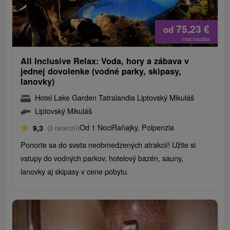
75,23
€
od
/noc/osoba
All Inclusive Relax: Voda, hory a zábava v
jednej dovolenke (vodné parky, skipasy,
lanovky)
Hotel Lake Garden Tatralandia Liptovský Mikuláš
Liptovský Mikuláš
Od 1 Noci
Raňajky, Polpenzia
9,3
(3 recenzií)
Ponorte sa do sveta neobmedzených atrakcií! Užite si
vstupy do vodných parkov, hotelový bazén, sauny,
lanovky aj skipasy v cene pobytu.