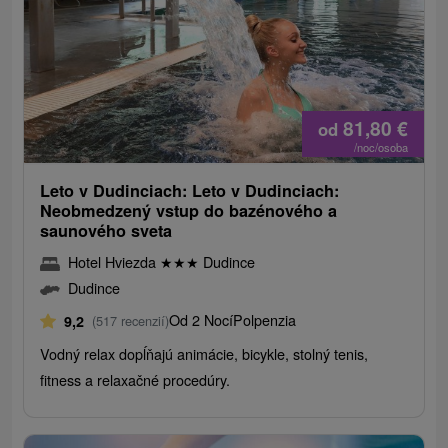
81,80
€
od
/noc/osoba
Leto v Dudinciach: Leto v Dudinciach:
Neobmedzený vstup do bazénového a
saunového sveta
Hotel Hviezda
★
★
★
Dudince
Dudince
Od 2 Nocí
Polpenzia
9,2
(517 recenzií)
Vodný relax dopĺňajú animácie, bicykle, stolný tenis,
fitness a relaxačné procedúry.