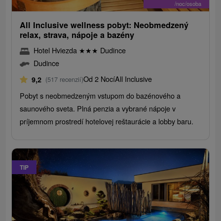
/noc/osoba
All Inclusive wellness pobyt: Neobmedzený
relax, strava, nápoje a bazény
Hotel Hviezda
★
★
★
Dudince
Dudince
Od 2 Nocí
All Inclusive
9,2
(517 recenzií)
Pobyt s neobmedzeným vstupom do bazénového a
saunového sveta. Plná penzia a vybrané nápoje v
príjemnom prostredí hotelovej reštaurácie a lobby baru.
TIP