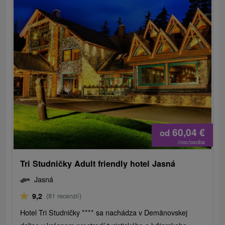
60,04
€
od
/noc/osoba
Tri Studničky Adult friendly hotel Jasná
Jasná
9,2
(81 recenzií)
Hotel Tri Studničky **** sa nachádza v Demänovskej