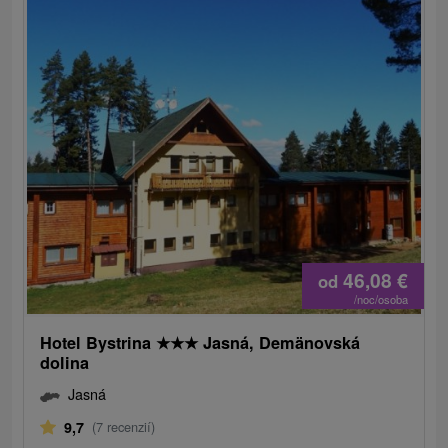
46,08
€
od
/noc/osoba
Hotel Bystrina
★
★
★
Jasná, Demänovská
dolina
Jasná
9,7
(7 recenzií)