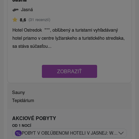
Jasná
8,6
(31 recenzií)
Hotel Ostredok ***, obľúbený a turistami vyhľadávaný
hotel priamo v centre lyžiarskeho a turistického strediska,
sa stáva súčasťou...
ZOBRAZIŤ
Sauny
Tepidárium
AKCIOVÉ POBYTY
OD 1 NOCÍ
%
POBYT V OBĽÚBENOM HOTELI V JASNEJ: WELLNESS, L