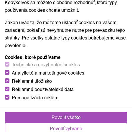
Kedykoľvek sa môžete slobodne rozhodnúť, ktoré typy
Obce a mesta
používania cookies chcete umožniť.
Jasná
(9)
Demänovská Dolina
(1)
Zákon uvádza, že môžeme ukladať cookies na vašom
zariadení, pokiaľ sú nevyhnutne nutné pre prevádzku tejto
TOP - NAJPREDÁVANEJŠIE
NAJLACNEJŠI
VŠETKY
stránky. Pre všetky ostatné typy cookies potrebujeme vaše
povolenie.
Cookies, ktoré používame
Technické a nevyhnutné cookies
Analytické a marketingové cookies
Reklamné úložisko
Reklamné používateľské dáta
Personalizácia reklám
Povoliť všetko
Povoliť vybrané