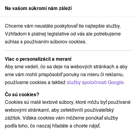
Na vašom súkromí nám záleží
člen skupiny
Sorger
Chceme vám neustále poskytovať tie najlepšie služby.
Hotely
Wellness hotely
Demänovská dolina
Vzhľadom k platnej legislatíve od vás ale potrebujeme
súhlas s používaním súborov cookies.
Wellness hotely v Demänovskej
doline
Viac o personalizácii a meraní
Aby sme vedeli, čo sa deje na webových stránkach a aby
Kategórie
sme vám mohli prispôsobiť ponuky na mieru či reklamu,
používame cookies a taktiež
služby spoločnosti Google
.
Všetky kategórie
Hotely
Hotely s bazénom
(15)
(6)
Wellness hotely
(10)
Čo sú cookies?
Hotely na Slovensku pre rodiny s deťmi
(7)
Cookies sú malé textové súbory, ktoré môžu byť používané
webovými stránkami, aby zefektívnili používateľský
zážitok. Vďaka cookies vám môžeme ponúkať služby
Vyberte lokalitu alebo termín
podľa toho, čo naozaj hľadáte a chcete nájsť.