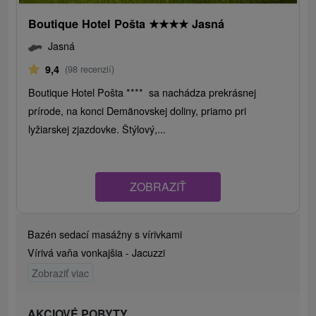
Boutique Hotel Pošta
★
★
★
★
Jasná
Jasná
9,4
(98 recenzií)
Boutique Hotel Pošta **** sa nachádza prekrásnej
prírode, na konci Demänovskej doliny, priamo pri
lyžiarskej zjazdovke. Štýlový,...
ZOBRAZIŤ
Bazén sedací masážny s vírivkami
Vírivá vaňa vonkajšia - Jacuzzi
Zobraziť viac
AKCIOVÉ POBYTY