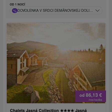
OD 1 NOCÍ
%
DOVOLENKA V SRDCI DEMÄNOVSKEJ DOLINY S EXKLU
86,13
€
od
/noc/osoba
Chalets Jasná Collection
★
★
★
★
Jasná