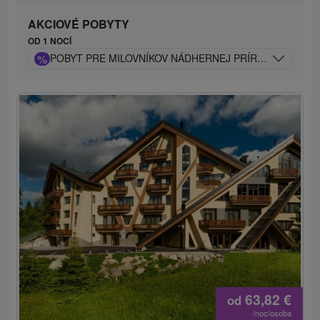
AKCIOVÉ POBYTY
OD 1 NOCÍ
%
POBYT PRE MILOVNÍKOV NÁDHERNEJ PRÍRODY A WEL
63,82
€
od
/noc/osoba