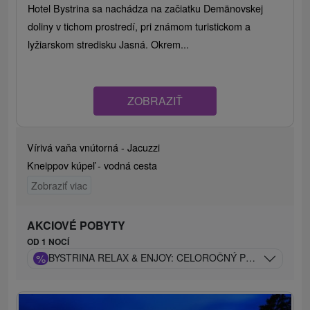
Hotel Bystrina sa nachádza na začiatku Demänovskej
doliny v tichom prostredí, pri známom turistickom a
lyžiarskom stredisku Jasná. Okrem...
ZOBRAZIŤ
Vírivá vaňa vnútorná - Jacuzzi
Kneippov kúpeľ - vodná cesta
Zobraziť viac
AKCIOVÉ POBYTY
OD 1 NOCÍ
%
BYSTRINA RELAX & ENJOY: CELOROČNÝ POBYT POD 