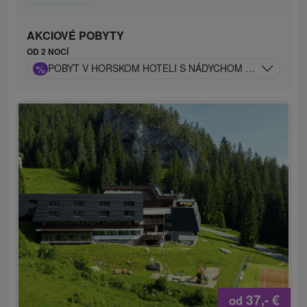
AKCIOVÉ POBYTY
OD 2 NOCÍ
%
POBYT V HORSKOM HOTELI S NÁDYCHOM FRANCÚZSKY
37,-
€
od