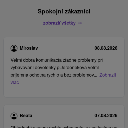
Spokojní zákazníci
zobraziť všetky
Miroslav
08.08.2026
Velmi dobra komunikacia ziadne problemy pri
vybavovani dovolenky p.Jerdonekova velmi
prijemna ochotna rychlo a bez problemov...
Zobraziť
viac
Beata
07.08.2026
Objednabka super rychle vybavenie, uz sa tesime na