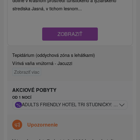
doline v krásnom prostredí turistického a lyžiarskeho
strediska Jasná, v tichom lesnom...
ZOBRAZIŤ
Tepidárium (oddychová zóna s lehátkami)
Vírivá vaňa vnútorná - Jacuzzi
Zobraziť viac
AKCIOVÉ POBYTY
OD 1 NOCÍ
%
ADULTS FRIENDLY HOTEL TRI STUDNIČKY: WELLNESS S
Upozornenie