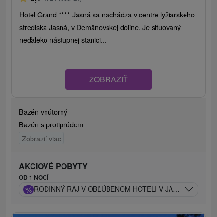
Hotel Grand **** Jasná sa nachádza v centre lyžiarskeho
strediska Jasná, v Demänovskej doline. Je situovaný
neďaleko nástupnej stanici...
ZOBRAZIŤ
Bazén vnútorný
Bazén s protiprúdom
Zobraziť viac
AKCIOVÉ POBYTY
OD 1 NOCÍ
%
RODINNÝ RAJ V OBĽÚBENOM HOTELI V JASNEJ: CELO