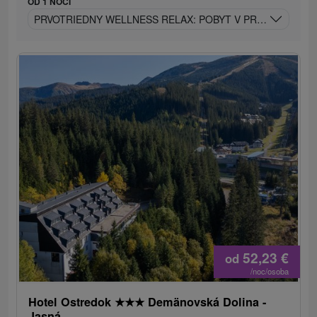
OD 1 NOCÍ
PRVOTRIEDNY WELLNESS RELAX: POBYT V PRÉMIOVOM 4* 
52,23
€
od
/noc/osoba
Hotel Ostredok
★
★
★
Demänovská Dolina -
Jasná