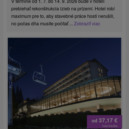
V termíne od 1. 7. do 14. 9. 2026 bude v hoteli
prebiehať rekonštrukcia izieb na prízemí. Hotel robí
maximum pre to, aby stavebné práce hostí nerušili,
no počas dňa musíte počítať ...
Zobraziť viac
37,17
€
od
/noc/osoba