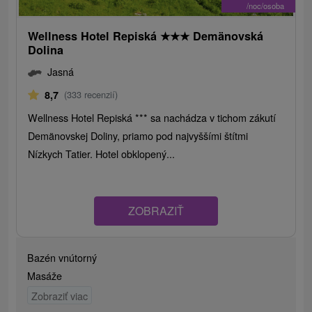
/noc/osoba
Wellness Hotel Repiská
★
★
★
Demänovská
Dolina
Jasná
8,7
(333 recenzií)
Wellness Hotel Repiská *** sa nachádza v tichom zákutí
Demänovskej Doliny, priamo pod najvyššími štítmi
Nízkych Tatier. Hotel obklopený...
ZOBRAZIŤ
Bazén vnútorný
Masáže
Zobraziť viac