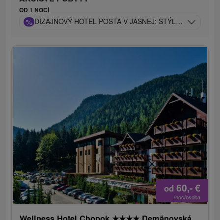
OD 1 NOCÍ
%
DIZAJNOVÝ HOTEL POŠTA V JASNEJ: ŠTÝLOVÉ WELLNE
60,-
€
od
/noc/osoba
Wellness Hotel Chopok
★
★
★
★
Demänovská