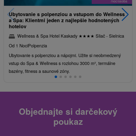
/noc/osoba
Ubytovanie s polpenziou a vstupom do Wellness
a Spa: Klientmi jeden z najlepšie hodnotených
hotelov
Wellness & Spa Hotel Kaskady
★
★
★
★
Sliač - Sielnica
Od 1 Noci
Polpenzia
Ubytovanie s polpenziou a nápojmi. Užite si neobmedzený
vstup do Spa & Wellness s rozlohou 3000 m², termálne
bazény, fitness a saunové zóny.
Objednajte si darčekový
poukaz