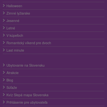
Halloween
Zimné lyžiarske
Jesenné
Letné
V kúpeľoch
Romantický víkend pre dvoch
Last minute
Ubytovanie na Slovensku
Atrakcie
Blog
Súťaže
Kvíz Slepá mapa Slovenska
Prihlásenie pre ubytovateľa