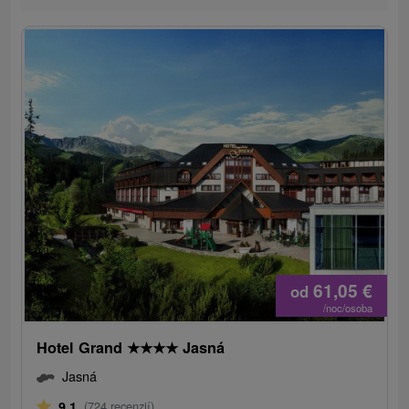
61,05
€
od
/noc/osoba
Hotel Grand
★
★
★
★
Jasná
Jasná
9,1
(724 recenzií)