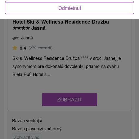
83,67
€
od
Odmietnuť
/noc/osoba
Hotel Ski & Wellness Residence Družba
★
★
★
★
Jasná
Jasná
9,4
(279 recenzií)
Ski & Wellness Residence Družba **** v srdci Jasnej je
synonymom pre dokonalú dovolenku priamo na svahu
Biela Púť. Hotel s...
ZOBRAZIŤ
Bazén vonkajší
Bazén plavecký vnútorný
Zobraziť viac