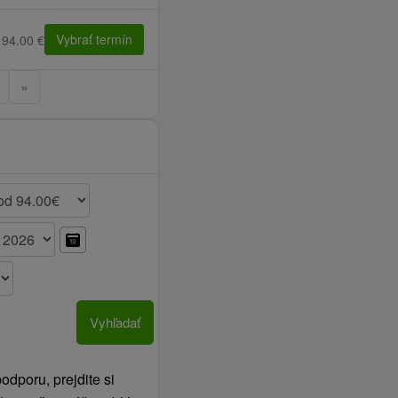
Vybrať termín
 94.00 €
»
Vyhľadať
dporu, prejdite si