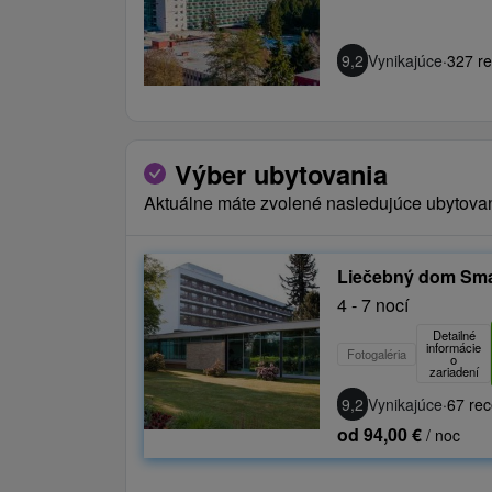
9,2
Vynikajúce
·
327 re
Výber ubytovania
Aktuálne máte zvolené nasledujúce ubytova
Liečebný dom Sm
4 - 7 nocí
Detailné
informácie
Fotogaléria
o
zariadení
9,2
Vynikajúce
·
67 rec
od 94,00 €
/ noc