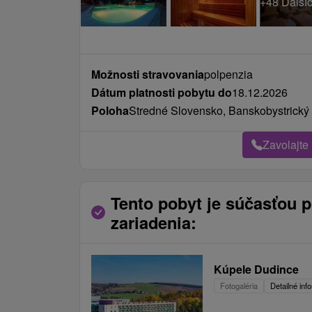
Možnosti stravovania
polpenzia
Dátum platnosti pobytu do
18.12.2026
Poloha
Stredné Slovensko, Banskobystrický 
Zavolajte
Tento pobyt je súčasťou 
zariadenia:
Kúpele Dudince
Fotogaléria
Detailné inf