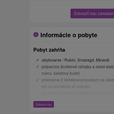
Zobraziť viac zariaden
Informácie o pobyte
Pobyt zahŕňa
ubytovanie / Rubín, Smaragd, Minerál
polpenzia (bufetové raňajky a obed aleb
menu, šalátový bufet)
priemerne 2 liečebné procedúry na ošet
dni sú pondelok až sobota)
povinná lekárska konzultácia (najčastej
liečby - tehotenstvo, zhubné nádory poča
Zobraziť viac
klinicky zistenými známkami pokračovan
infekčné ochorenia)