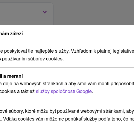
podstatnené zo
nám záleží
rou.
 (od 13 a viac nocí)
ptimalizácie návštevy
é dni dopoludnia alebo
poskytovať tie najlepšie služby. Vzhľadom k platnej legislatíve
s používaním súborov cookies.
llnea v LD Rubín
 17.00 hod.
ii a meraní
o:
10.00 hod.
(počas prevádzky)
a deje na webových stránkach a aby sme vám mohli prispôsobiť
a.
do hotelového
cookies a taktiež
služby spoločnosti Google
.
ing s infoletákom,
 má jedáleň, kde je
ové súbory, ktoré môžu byť používané webovými stránkami, aby z
bytu
podávané formou
k. Vďaka cookies vám môžeme ponúkať služby podľa toho, čo na
ácie počas vášho
a výber: rôzne pečivo a
o a služby zadarmo.
ne výrobky, sezónne