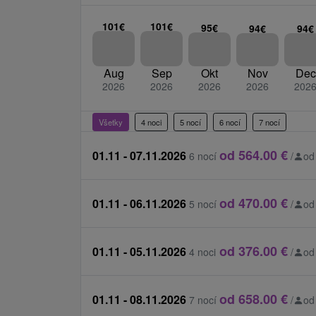
Platia sa na mieste pri príchode na recepcii.
101€
101€
95€
94€
94€
miestny poplatok 2 € / osoba / noc
za neskorý check out 20 € / osoba
Aug
Sep
Okt
Nov
Dec
obed alebo večera 9 € / osoba / noc
2026
2026
2026
2026
202
presťahovanie na inú izbu ak klient o to 
jednorázový príplatok
Všetky
4 noci
5 nocí
6 nocí
7 nocí
Cenník - Informácie
od 564.00 €
01.11 - 07.11.2026
6 nocí
/
od
Počas obdobia Veľkej noci je možné rez
6 nocí.
od 470.00 €
01.11 - 06.11.2026
5 nocí
/
od
V KH Minerál je ubytovanie so stravova
poskytujú v kúpeľoch vzdialených cca 4
LD Rubín a Smaragd sú zdravotné zaria
od 376.00 €
01.11 - 05.11.2026
4 noci
/
od
ústavnú zdravotnú starostlivosť v zmysle
zdravotníctva SR č. 84/2016. KH Minerál
zariadenie v zmysle vyhlášky Ministers
od 658.00 €
01.11 - 08.11.2026
7 nocí
/
od
277/2008.