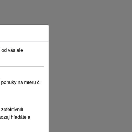
 od vás ale
 ponuky na mieru či
efektívnili
ozaj hľadáte a