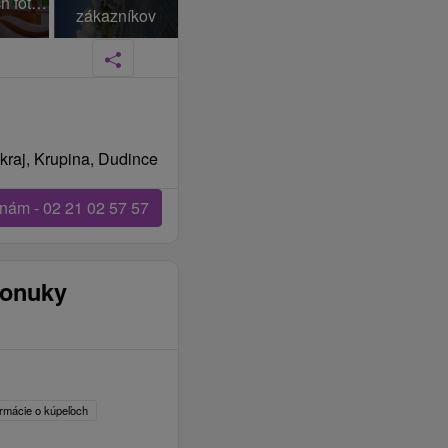
+48 Ďalších fotiek
zákazníkov
kraj, Krupina, Dudince
 nám - 02 21 02 57 57
ponuky
ormácie o kúpeľoch