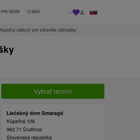
PRI MORI
O NÁS
peľný oddych pre zdravšie zajtrajšky
šky
Vybrať termín
Liečebný dom Smaragd
Kúpeľná 106
962 71 Dudince
Slovenská republika