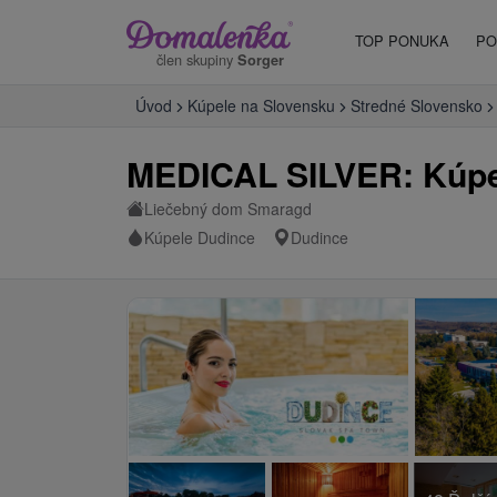
TOP PONUKA
PO
člen skupiny
Sorger
Úvod
Kúpele na Slovensku
Stredné Slovensko
MEDICAL SILVER: Kúpeľ
Liečebný dom Smaragd
Kúpele Dudince
Dudince