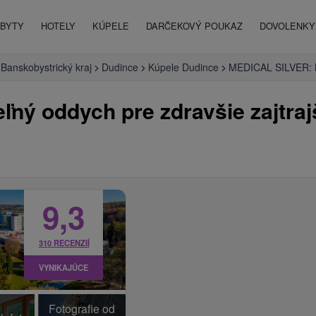
BYTY
HOTELY
KÚPELE
DARČEKOVÝ POUKAZ
DOVOLENKY 
Banskobystrický kraj
Dudince
Kúpele Dudince
MEDICAL SILVER: Kú
ný oddych pre zdravšie zajtraj
9,3
310 RECENZIÍ
VYNIKAJÚCE
Fotografie od