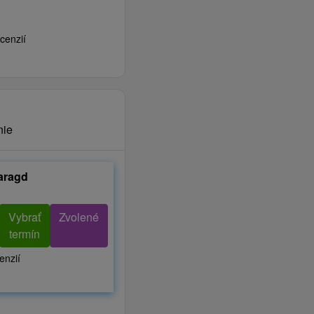
cenzií
nie
aragd
Vybrať
Zvolené
termín
enzií