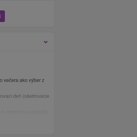
í
o večera ako výber z
rovací deň (ošetrovacie
šie zdravotné prekážky
s liečby a po nej s
ia choroby, akútne