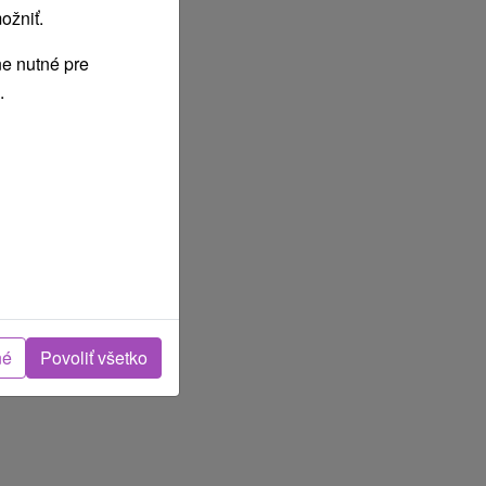
ožniť.
e nutné pre
.
né
Povoliť všetko