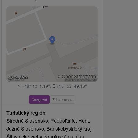
© OpenStreetMap
N +48° 10' 1.19'', E +18° 52' 49.16''
Navigovať
Zobraz mapu
Turistický región
Stredné Slovensko, Podpoľanie, Hont,
Južné Slovensko, Banskobystrický kraj,
Štiavnické vrchy, Krupinská planina,