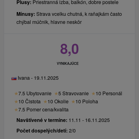
Plusy:
Priestranná izba, balkón, dobre postele
Mínusy:
Strava vcelku chutná, k raňajkám často
chýbal múčnik, hlavne neskôr
8,0
VYNIKAJÚCE
Ivana - 19.11.2025
★
7.5 Ubytovanie
★
5 Stravovanie
★
10 Personál
★
10 Čistota
★
10 Okolie
★
10 Poloha
★
7.5 Pomer cena/kvalita
Navštívené v termíne:
11.11 - 16.11.2025
Počet dospelých/detí:
2/0