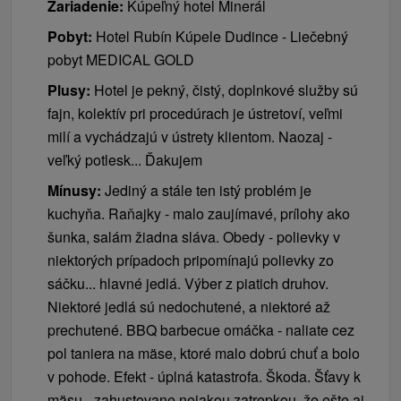
Zariadenie:
Kúpeľný hotel Minerál
Pobyt:
Hotel Rubín Kúpele Dudince - Liečebný
pobyt MEDICAL GOLD
Plusy:
Hotel je pekný, čistý, doplnkové služby sú
fajn, kolektív pri procedúrach je ústretoví, veľmi
milí a vychádzajú v ústrety klientom. Naozaj -
veľký potlesk... Ďakujem
Mínusy:
Jediný a stále ten istý problém je
kuchyňa. Raňajky - malo zaujímavé, prílohy ako
šunka, salám žiadna sláva. Obedy - polievky v
niektorých prípadoch pripomínajú polievky zo
sáčku... hlavné jedlá. Výber z piatich druhov.
Niektoré jedlá sú nedochutené, a niektoré až
prechutené. BBQ barbecue omáčka - naliate cez
pol taniera na mäse, ktoré malo dobrú chuť a bolo
v pohode. Efekt - úplná katastrofa. Škoda. Šťavy k
mäsu - zahustovane nejakou zatrepkou, že ešte aj