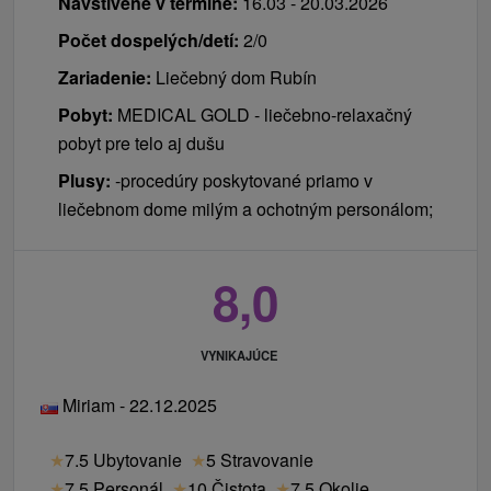
Navštívené v termíne:
16.03 - 20.03.2026
Počet dospelých/detí:
2/0
Zariadenie:
Liečebný dom Rubín
Pobyt:
MEDICAL GOLD - liečebno-relaxačný
pobyt pre telo aj dušu
Plusy:
-procedúry poskytované priamo v
liečebnom dome milým a ochotným personálom;
8,0
VYNIKAJÚCE
Miriam - 22.12.2025
★
7.5 Ubytovanie
★
5 Stravovanie
★
7.5 Personál
★
10 Čistota
★
7.5 Okolie