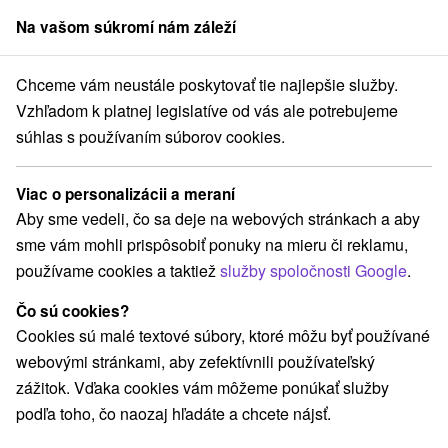
Na vašom súkromí nám záleží
člen skupiny
Sorger
Chceme vám neustále poskytovať tie najlepšie služby.
redné Slovensko
Banskobystrický kraj
Dudince
Kúpele Dudince
Vzhľadom k platnej legislatíve od vás ale potrebujeme
súhlas s používaním súborov cookies.
Recenzie - Kúpele Dudince
Dudince
Viac o personalizácii a meraní
Aby sme vedeli, čo sa deje na webových stránkach a aby
sme vám mohli prispôsobiť ponuky na mieru či reklamu,
Navigovať do miesta
používame cookies a taktiež
služby spoločnosti Google
.
O KÚPEĽOCH
AKCIOVÉ POBYTY
UBYTOVANIE
Čo sú cookies?
Cookies sú malé textové súbory, ktoré môžu byť používané
RECENZIE
webovými stránkami, aby zefektívnili používateľský
zážitok. Vďaka cookies vám môžeme ponúkať služby
9,2
Vynikajúce
327 recenzií
·
podľa toho, čo naozaj hľadáte a chcete nájsť.