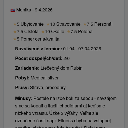
Monika - 9.4.2026
★
5 Ubytovanie
★
10 Stravovanie
★
7.5 Personál
★
7.5 Čistota
★
10 Okolie
★
7.5 Poloha
★
5 Pomer cena/kvalita
Navštívené v termíne:
01.04 - 07.04.2026
Počet dospelých/detí:
2/0
Zariadenie:
Liečebný dom Rubín
Pobyt:
Medical silver
Plusy:
Strava, procedúry
Mínusy:
Postele na izbe boli za sebou - navzájom
sme sa kopali a tlačili chodidlami aj keď sme
nízkeho vzrastu. Úzke 2 výťahy. Veľmi zle
označené časti napr. Fitness chýba na vstupnej
chodbe, alebo smer, kde ho nájsť. Ďalej napr.