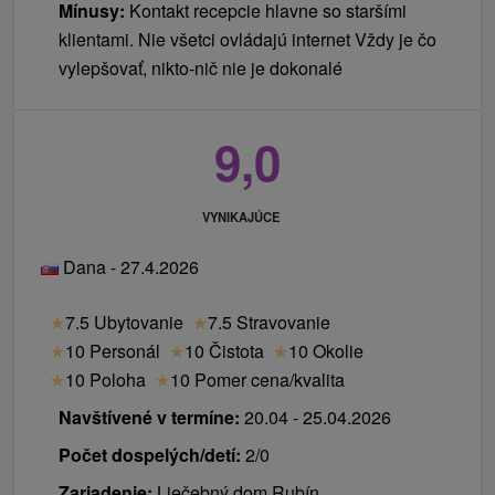
Mínusy:
Kontakt recepcie hlavne so staršími
klientami. Nie všetci ovládajú internet Vždy je čo
vylepšovať, nikto-nič nie je dokonalé
9,0
VYNIKAJÚCE
Dana - 27.4.2026
★
7.5 Ubytovanie
★
7.5 Stravovanie
★
10 Personál
★
10 Čistota
★
10 Okolie
★
10 Poloha
★
10 Pomer cena/kvalita
Navštívené v termíne:
20.04 - 25.04.2026
Počet dospelých/detí:
2/0
Zariadenie:
Liečebný dom Rubín