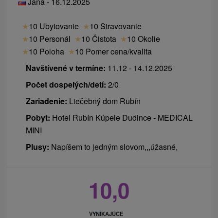
Jana - 16.12.2025
★
10 Ubytovanie
★
10 Stravovanie
★
10 Personál
★
10 Čistota
★
10 Okolie
★
10 Poloha
★
10 Pomer cena/kvalita
Navštívené v termíne:
11.12 - 14.12.2025
Počet dospelých/detí:
2/0
Zariadenie:
Liečebný dom Rubín
Pobyt:
Hotel Rubín Kúpele Dudince - MEDICAL
MINI
Plusy:
Napíšem to jedným slovom,,,úžasné,
10,0
VYNIKAJÚCE