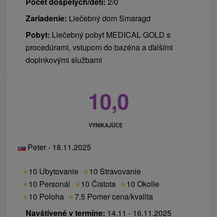
Počet dospelých/detí:
2/0
Zariadenie:
Liečebný dom Smaragd
Pobyt:
Liečebný pobyt MEDICAL GOLD s
procedúrami, vstupom do bazéna a ďalšími
doplnkovými službami
10,0
VYNIKAJÚCE
Peter - 18.11.2025
★
10 Ubytovanie
★
10 Stravovanie
★
10 Personál
★
10 Čistota
★
10 Okolie
★
10 Poloha
★
7.5 Pomer cena/kvalita
Navštívené v termíne:
14.11 - 16.11.2025