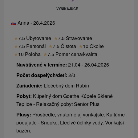
VYNIKAJÚCE
Anna - 28.4.2026
★
7.5 Ubytovanie
★
7.5 Stravovanie
★
7.5 Personál
★
7.5 Čistota
★
10 Okolie
★
10 Poloha
★
7.5 Pomer cena/kvalita
Navštívené v termíne:
21.04 - 26.04.2026
Počet dospelých/detí:
2/0
Zariadenie:
Liečebný dom Rubín
Pobyt:
Kúpeľný dom Goethe Kúpele Sklené
Teplice - Relaxačný pobyt Senior Plus
Plusy:
Prostredie, vnútorné aj vonkajšie. Kultúrne
podujatie - Snopko. Liečivé účinky vody. Vonkajší
bazén.