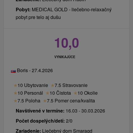
Pobyt:
MEDICAL GOLD - liečebno-relaxačný
pobyt pre telo aj dušu
10,0
VYNIKAJÚCE
Boris - 27.4.2026
★
10 Ubytovanie
★
7.5 Stravovanie
★
10 Personál
★
10 Čistota
★
10 Okolie
★
7.5 Poloha
★
7.5 Pomer cena/kvalita
Navštívené v termíne:
16.03 - 30.03.2026
Počet dospelých/detí:
2/0
Zariadenie:
Liečebný dom Smaragd