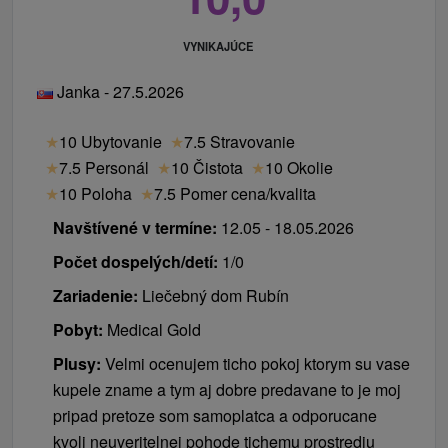
VYNIKAJÚCE
Janka - 27.5.2026
★
10 Ubytovanie
★
7.5 Stravovanie
★
7.5 Personál
★
10 Čistota
★
10 Okolie
★
10 Poloha
★
7.5 Pomer cena/kvalita
Navštívené v termíne:
12.05 - 18.05.2026
Počet dospelých/detí:
1/0
Zariadenie:
Liečebný dom Rubín
Pobyt:
Medical Gold
Plusy:
Velmi ocenujem ticho pokoj ktorym su vase
kupele zname a tym aj dobre predavane to je moj
pripad pretoze som samoplatca a odporucane
kvoli neuveritelnej pohode tichemu prostrediu