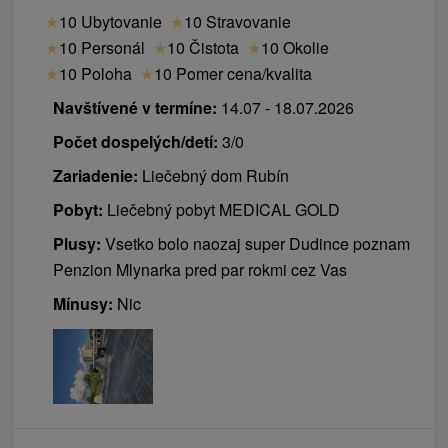
★
10 Ubytovanie
★
10 Stravovanie
★
10 Personál
★
10 Čistota
★
10 Okolie
★
10 Poloha
★
10 Pomer cena/kvalita
Navštívené v termíne:
14.07 - 18.07.2026
Počet dospelých/detí:
3/0
Zariadenie:
Liečebný dom Rubín
Pobyt:
Liečebný pobyt MEDICAL GOLD
Plusy:
Vsetko bolo naozaj super Dudince poznam
Penzion Mlynarka pred par rokmi cez Vas
Mínusy:
Nic