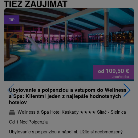
TIEŽ ZAUJÍMAŤ
TIP
109,50
€
od
/noc/osoba
Ubytovanie s polpenziou a vstupom do Wellness
a Spa: Klientmi jeden z najlepšie hodnotených
hotelov
Wellness & Spa Hotel Kaskady
★
★
★
★
Sliač - Sielnica
Od 1 Noci
Polpenzia
Ubytovanie s polpenziou a nápojmi. Užite si neobmedzený