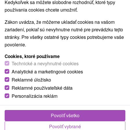
Kedykoľvek sa môžete slobodne rozhodnúť, ktoré typy
používania cookies chcete umožniť.
Zákon uvádza, že môžeme ukladať cookies na vašom
zariadení, pokiaľ sú nevyhnutne nutné pre prevádzku tejto
stránky. Pre všetky ostatné typy cookies potrebujeme vaše
povolenie.
Cookies, ktoré používame
Technické a nevyhnutné cookies
Analytické a marketingové cookies
Fontána vodníka Valentína
Reklamné úložisko
Trenčiansky kraj -
Trenčín
Reklamné používateľské dáta
Jedinečná fontána sa nachádza na Štúrovom námestí v
Personalizácia reklám
Trenčíne. Fontána, z ktorej vykúka vodník Valentín a v
pravidelných intervaloch...
Povoliť všetko
Povoliť vybrané