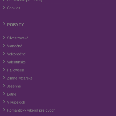
Cookies
POBYTY
Silvestrovské
Vianočné
Veľkonočné
Valentínske
Halloween
Zimné lyžiarske
Jesenné
Letné
V kúpeľoch
Romantický víkend pre dvoch