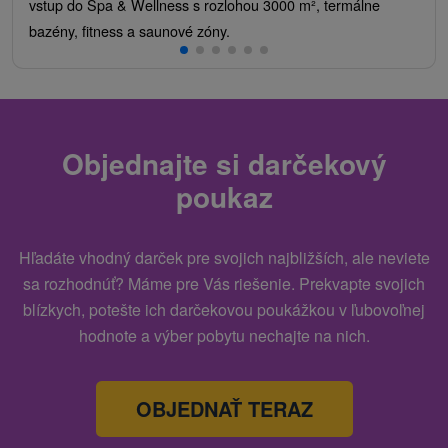
vstup do Spa & Wellness s rozlohou 3000 m², termálne
bazény, fitness a saunové zóny.
Objednajte si darčekový
poukaz
Hľadáte vhodný darček pre svojich najbližších, ale neviete
sa rozhodnúť? Máme pre Vás riešenie. Prekvapte svojich
blízkych, potešte ich darčekovou poukážkou v ľubovoľnej
hodnote a výber pobytu nechajte na nich.
OBJEDNAŤ TERAZ