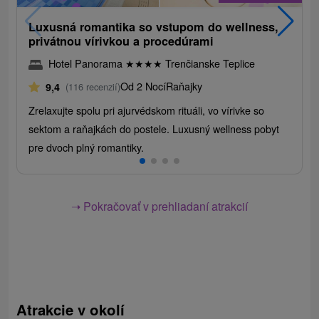
Luxusná romantika so vstupom do wellness,
privátnou vírivkou a procedúrami
Hotel Panorama
★
★
★
★
Trenčianske Teplice
Od 2 Nocí
Raňajky
9,4
(116 recenzií)
Zrelaxujte spolu pri ajurvédskom rituáli, vo vírivke so
sektom a raňajkách do postele. Luxusný wellness pobyt
pre dvoch plný romantiky.
➝ Pokračovať v prehliadaní atrakcií
Atrakcie v okolí