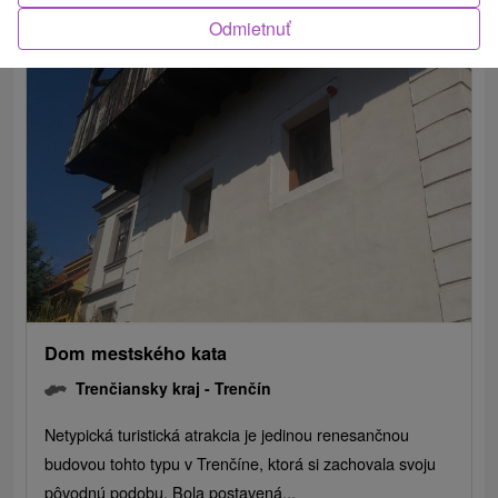
ZOBRAZIŤ
Odmietnuť
Dom mestského kata
Trenčiansky kraj -
Trenčín
Netypická turistická atrakcia je jedinou renesančnou
budovou tohto typu v Trenčíne, ktorá si zachovala svoju
pôvodnú podobu. Bola postavená...