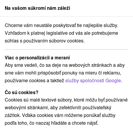
Na vašom súkromí nám záleží
člen skupiny
Sorger
Chceme vám neustále poskytovať tie najlepšie služby.
Turistické atrakcie
Západné Slovensko
Trenčiansky kraj
Trenčín
Vzhľadom k platnej legislatíve od vás ale potrebujeme
súhlas s používaním súborov cookies.
Turistické atrakcie v Trenčíne a v
okolí
Viac o personalizácii a meraní
Aby sme vedeli, čo sa deje na webových stránkach a aby
Kategórie
sme vám mohli prispôsobiť ponuky na mieru či reklamu,
používame cookies a taktiež
služby spoločnosti Google
.
Všetky kategórie
Turistické atrakcie
(2)
Múzeá a galérie
Escaperoom
(1)
(1)
Čo sú cookies?
Atrakcie pre deti
Aquaparky, kúpaliská
(5)
(1)
Cookies sú malé textové súbory, ktoré môžu byť používané
Detské centrá a mestečká
Laserarény a paintball
(1)
(1)
webovými stránkami, aby zefektívnili používateľský
Hrady, zámky, zrúcaniny
Divadlá
(1)
(1)
zážitok. Vďaka cookies vám môžeme ponúkať služby
Golfové ihriská
Motokárové dráhy
(1)
(1)
podľa toho, čo naozaj hľadáte a chcete nájsť.