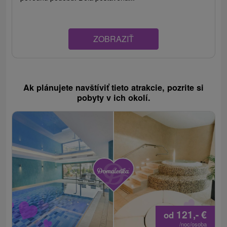
ZOBRAZIŤ
Ak plánujete navštíviť tieto atrakcie, pozrite si
pobyty v ich okolí.
121,-
€
od
/noc/osoba