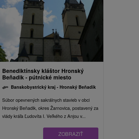
Benediktínsky kláštor Hronský
Beňadik - pútnické miesto
Banskobystrický kraj -
Hronský Beňadik
Súbor opevnených sakrálnych stavieb v obci
Hronský Beňadik, okres Žarnovica, postavený za
vlády kráľa Ľudovíta I. Veľkého z Anjou v...
ZOBRAZIŤ