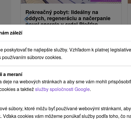
Rekreačný pobyt: Iideálny na
oddych, regeneráciu a načerpanie
novej energie v srdci Piešťan
nám záleží
Hotel Máj
★
★
★
Piešťany
Od 2 Nocí
9,0
(89 recenzií)
poskytovať tie najlepšie služby. Vzhľadom k platnej legislatíve
Polpenzia, Plná Penzia
s používaním súborov cookies.
Pobyt s komfortným ubytovaním, chutným
stravovaním a voľným vstupom do krytého
ii a meraní
bazéna s teplou vodou, fitness centra a večernou
a deje na webových stránkach a aby sme vám mohli prispôsobiť
zábavou.
cookies a taktiež
služby spoločnosti Google
.
➝ Pokračovať v prehl
ové súbory, ktoré môžu byť používané webovými stránkami, aby z
k. Vďaka cookies vám môžeme ponúkať služby podľa toho, čo na