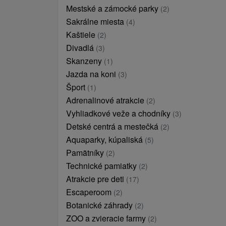
Mestské a zámocké parky
(2)
Sakrálne miesta
(4)
Kaštiele
(2)
Divadlá
(3)
Skanzeny
(1)
Jazda na koni
(3)
Šport
(1)
Adrenalinové atrakcie
(2)
Vyhliadkové veže a chodníky
(3)
Detské centrá a mestečká
(2)
Aquaparky, kúpaliská
(5)
Pamätníky
(2)
Technické pamiatky
(2)
Atrakcie pre deti
(17)
Escaperoom
(2)
Botanické záhrady
(2)
ZOO a zvieracie farmy
(2)