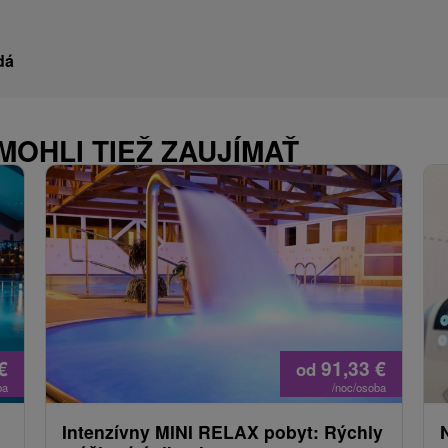
dá
MOHLI TIEŽ ZAUJÍMAŤ
€
91,33
€
od
ba
/noc/osoba
Intenzívny MINI RELAX pobyt: Rýchly