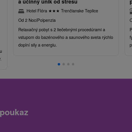
a účinný únik od stresu
Hotel Flóra
★
★
★
Trenčianske Teplice
Od 2 Nocí
Polpenzia
O
Relaxačný pobyt s 2 liečebnými procedúrami a
P
vstupom do bazénového a saunového sveta rýchlo
f
doplní sily a energiu.
p
u
.
 poukaz