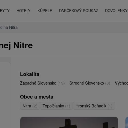
BYTY
HOTELY
KÚPELE
DARČEKOVÝ POUKAZ
DOVOLENKY 
olná Nitra
ej Nitre
Lokalita
Západné Slovensko
(19)
Stredné Slovensko
(6)
Východ
Obce a mesta
Nitra
(2)
Topoľčianky
(1)
Hronský Beňadik
(1)