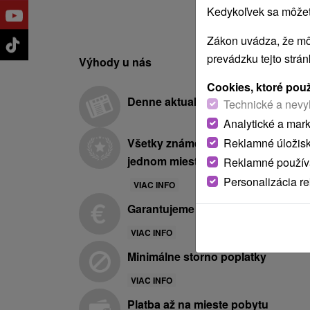
Kedykoľvek sa môžete
Zákon uvádza, že mô
prevádzku tejto strá
Výhody u nás
Cookies, ktoré pou
Denne aktualizovaná ponuka
Technické a nevy
Analytické a mar
Reklamné úložis
Všetky známe hotely a kúpele na
jednom mieste
Reklamné používa
Personalizácia r
VIAC INFO
Garantujeme najnižšie ceny
VIAC INFO
Minimálne storno poplatky
VIAC INFO
Platba až na mieste pobytu