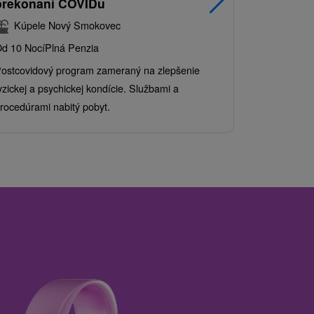
prekonaní COVIDu
pobyt s
balíkom 
Kúpele Nový Smokovec
Grand 
d 10 Nocí
Plná Penzia
Od 2 Nocí
Al
ostcovidový program zameraný na zlepšenie
Užite si pes
yzickej a psychickej kondície. Službami a
kde sa skvel
rocedúrami nabitý pobyt.
služby pre c