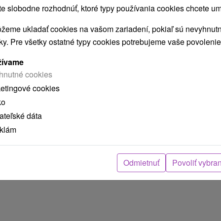
 slobodne rozhodnúť, ktoré typy používania cookies chcete um
žeme ukladať cookies na vašom zariadení, pokiaľ sú nevyhnutn
nky. Pre všetky ostatné typy cookies potrebujeme vaše povolenie
žívame
hnutné cookies
ketingové cookies
ko
teľské dáta
eklám
Odmietnuť
Povoliť vybra