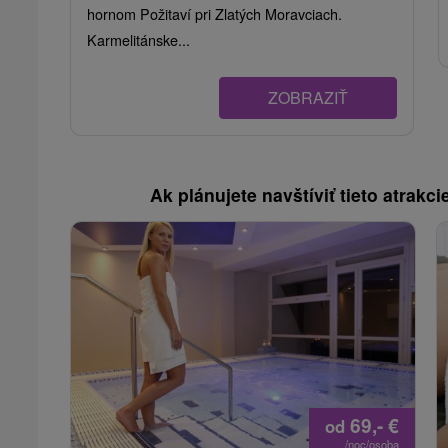
hornom Požitaví pri Zlatých Moravciach.
Karmelitánske...
ZOBRAZIŤ
Ak plánujete navštíviť tieto atrakcie
69,-
€
od
/noc/osoba