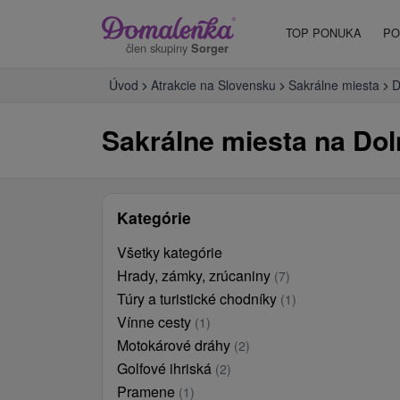
TOP PONUKA
PO
člen skupiny
Sorger
Úvod
Atrakcie na Slovensku
Sakrálne miesta
D
Sakrálne miesta na Doln
Kategórie
Všetky kategórie
Hrady, zámky, zrúcaniny
(7)
Túry a turistické chodníky
(1)
Vínne cesty
(1)
Motokárové dráhy
(2)
Golfové ihriská
(2)
Pramene
(1)