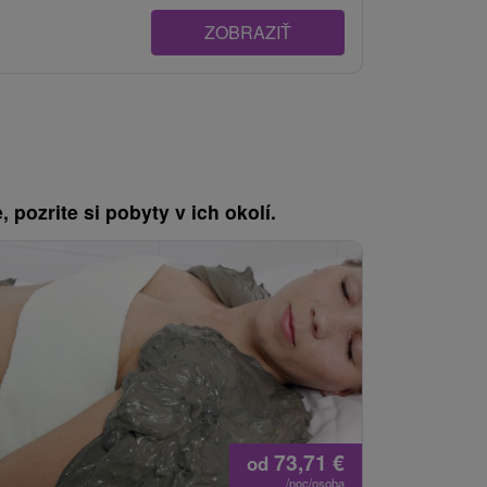
ZOBRAZIŤ
, pozrite si pobyty v ich okolí.
73,71
€
od
/noc/osoba