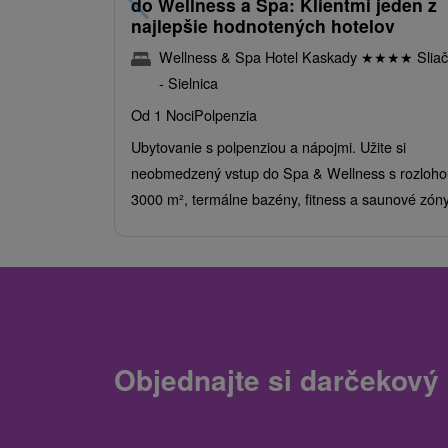
do Wellness a Spa: Klientmi jeden z
najlepšie hodnotených hotelov
Wellness & Spa Hotel Kaskady
★
★
★
★
Sliač
- Sielnica
Od 1 Noci
Polpenzia
Ubytovanie s polpenziou a nápojmi. Užite si
neobmedzený vstup do Spa & Wellness s rozloho
3000 m², termálne bazény, fitness a saunové zóny
Objednajte si darčekový