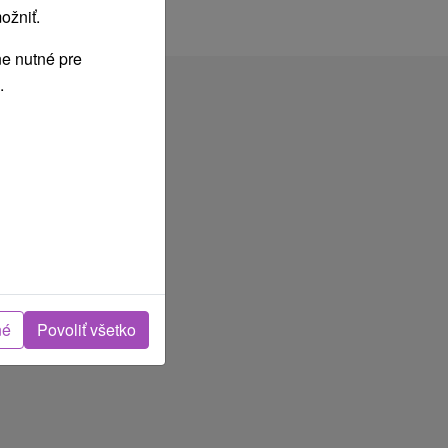
ožniť.
e nutné pre
.
né
Povoliť všetko