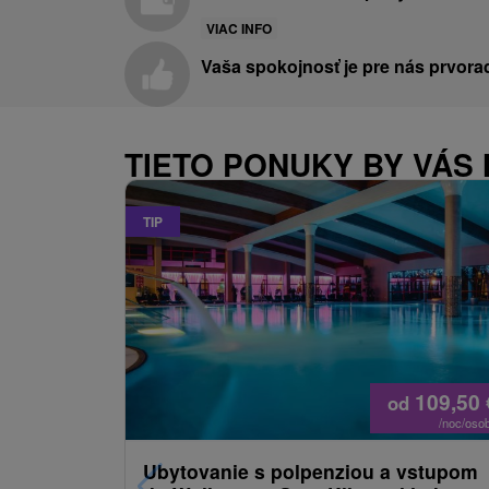
VIAC INFO
Vaša spokojnosť je pre nás prvora
TIETO PONUKY BY VÁS 
TIP
109,50
od
/noc/oso
Ubytovanie s polpenziou a vstupom