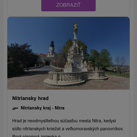
ZOBRAZIŤ
Nitriansky hrad
Nitriansky kraj -
Nitra
Hrad je neodmysliteľnou súčasťou mesta Nitra, kedysi
sídlo nitrianskych kniežat a veľkomoravských panovníkov.
Prvá písomná zmienka o...