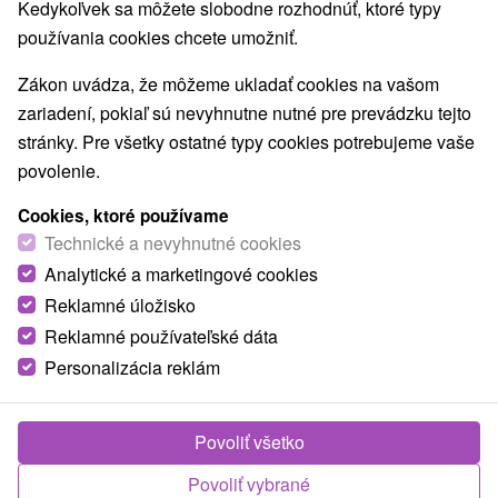
Kedykoľvek sa môžete slobodne rozhodnúť, ktoré typy
Detské centrá a mestečká
Aquaparky, kúpaliská
(2)
(5)
používania cookies chcete umožniť.
Pamätníky
Technické pamiatky
(2)
(2)
Atrakcie pre deti
Escaperoom
(17)
(2)
Zákon uvádza, že môžeme ukladať cookies na vašom
Botanické záhrady
ZOO a zvieracie farmy
(2)
(2)
zariadení, pokiaľ sú nevyhnutne nutné pre prevádzku tejto
Múzeá a galérie
Turistické atrakcie
(4)
(5)
stránky. Pre všetky ostatné typy cookies potrebujeme vaše
povolenie.
Obce a mesta
Cookies, ktoré používame
Nitra
(2)
Zlatno
(1)
Technické a nevyhnutné cookies
Analytické a marketingové cookies
Reklamné úložisko
Reklamné používateľské dáta
Personalizácia reklám
Povoliť všetko
Povoliť vybrané