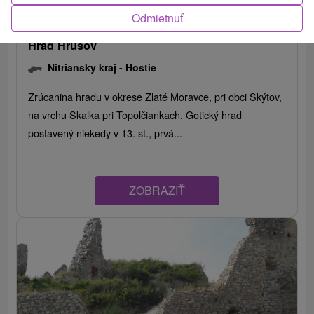
Odmietnuť
Hrad Hrušov
Nitriansky kraj -
Hostie
Zrúcanina hradu v okrese Zlaté Moravce, pri obci Skýtov,
na vrchu Skalka pri Topolčiankach. Gotický hrad
postavený niekedy v 13. st., prvá...
ZOBRAZIŤ