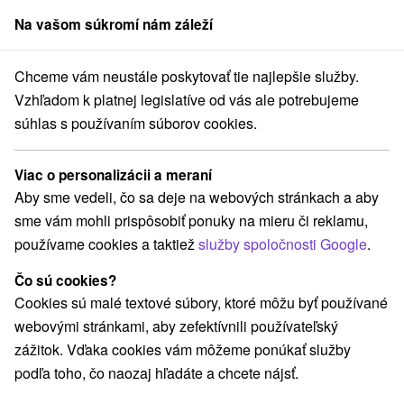
Na vašom súkromí nám záleží
člen skupiny
Sorger
Chceme vám neustále poskytovať tie najlepšie služby.
Atrakcie na Slovensku
Hrady, zámky, zrúcaniny
Dolná Nitra
Vzhľadom k platnej legislatíve od vás ale potrebujeme
súhlas s používaním súborov cookies.
Hrady, zámky, zrúcaniny na Dolnej
Nitre
Viac o personalizácii a meraní
Aby sme vedeli, čo sa deje na webových stránkach a aby
Kategórie
sme vám mohli prispôsobiť ponuky na mieru či reklamu,
používame cookies a taktiež
služby spoločnosti Google
.
Všetky kategórie
Hrady, zámky, zrúcaniny
(7)
Túry a turistické chodníky
Vínne cesty
(1)
(1)
Čo sú cookies?
Motokárové dráhy
Golfové ihriská
Pramene
(2)
(2)
(1)
Cookies sú malé textové súbory, ktoré môžu byť používané
Mestské a zámocké parky
Sakrálne miesta
(2)
(4)
webovými stránkami, aby zefektívnili používateľský
Kaštiele
Divadlá
Skanzeny
(2)
(3)
(1)
zážitok. Vďaka cookies vám môžeme ponúkať služby
Jazda na koni
Šport
Adrenalinové atrakcie
(3)
(1)
(2)
podľa toho, čo naozaj hľadáte a chcete nájsť.
Vyhliadkové veže a chodníky
(3)