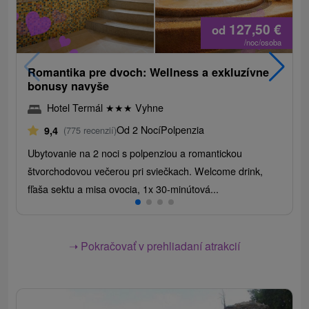
127,50
€
od
/noc/osoba
Romantika pre dvoch: Wellness a exkluzívne
bonusy navyše
Hotel Termál
★
★
★
Vyhne
Od 2 Nocí
Polpenzia
9,4
(775 recenzií)
Ubytovanie na 2 noci s polpenziou a romantickou
štvorchodovou večerou pri sviečkach. Welcome drink,
fľaša sektu a misa ovocia, 1x 30-minútová...
➝ Pokračovať v prehliadaní atrakcií