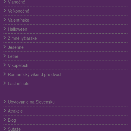
Vianočné
Veľkonočné
Valentínske
Halloween
Zimné lyžiarske
Jesenné
Letné
V kúpeľoch
Romantický víkend pre dvoch
Last minute
Ubytovanie na Slovensku
Atrakcie
Blog
Súťaže