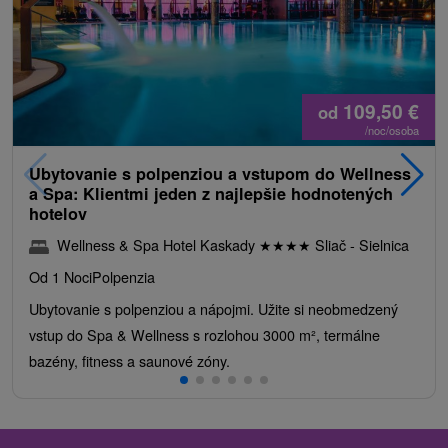
109,50
€
od
/noc/osoba
Ubytovanie s polpenziou a vstupom do Wellness
a Spa: Klientmi jeden z najlepšie hodnotených
hotelov
Wellness & Spa Hotel Kaskady
★
★
★
★
Sliač - Sielnica
Od 1 Noci
Polpenzia
Ubytovanie s polpenziou a nápojmi. Užite si neobmedzený
vstup do Spa & Wellness s rozlohou 3000 m², termálne
bazény, fitness a saunové zóny.