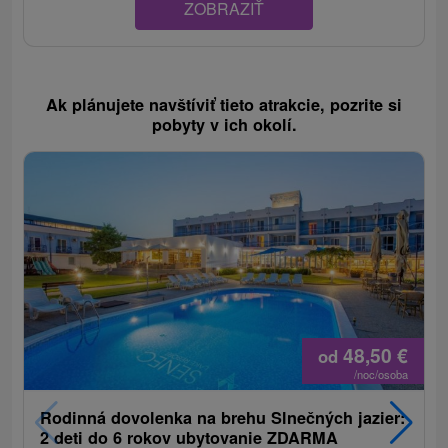
ZOBRAZIŤ
Ak plánujete navštíviť tieto atrakcie, pozrite si
pobyty v ich okolí.
48,50
€
od
/noc/osoba
Rodinná dovolenka na brehu Slnečných jazier:
2 deti do 6 rokov ubytovanie ZDARMA