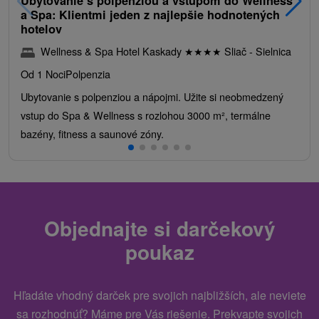
Ubytovanie s polpenziou a vstupom do Wellness
a Spa: Klientmi jeden z najlepšie hodnotených
hotelov
Wellness & Spa Hotel Kaskady
★
★
★
★
Sliač - Sielnica
Od 1 Noci
Polpenzia
Ubytovanie s polpenziou a nápojmi. Užite si neobmedzený
vstup do Spa & Wellness s rozlohou 3000 m², termálne
bazény, fitness a saunové zóny.
Objednajte si darčekový
poukaz
Hľadáte vhodný darček pre svojich najbližších, ale neviete
sa rozhodnúť? Máme pre Vás riešenie. Prekvapte svojich