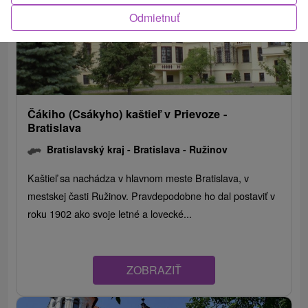
Odmietnuť
Čákiho (Csákyho) kaštieľ v Prievoze -
Bratislava
Bratislavský kraj -
Bratislava - Ružinov
Kaštieľ sa nachádza v hlavnom meste Bratislava, v
mestskej časti Ružinov. Pravdepodobne ho dal postaviť v
roku 1902 ako svoje letné a lovecké...
ZOBRAZIŤ