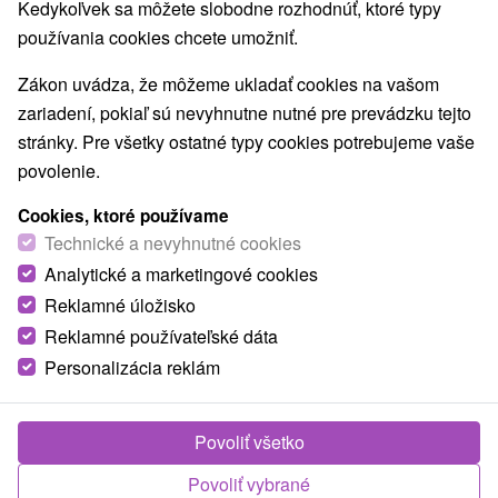
Kedykoľvek sa môžete slobodne rozhodnúť, ktoré typy
Jazerá, plesá, vodné nádrže
(5)
používania cookies chcete umožniť.
Laserarény a paintball
Detské centrá a mestečká
(2)
(1)
Planetária a observatória
Aquaparky, kúpaliská
(1)
(1)
Zákon uvádza, že môžeme ukladať cookies na vašom
Pamätníky
Technické pamiatky
(3)
(1)
zariadení, pokiaľ sú nevyhnutne nutné pre prevádzku tejto
Atrakcie pre deti
Escaperoom
(17)
(6)
stránky. Pre všetky ostatné typy cookies potrebujeme vaše
Botanické záhrady
ZOO a zvieracie farmy
(1)
(1)
povolenie.
Múzeá a galérie
Turistické atrakcie
(10)
(11)
Adrenalinové atrakcie
Lanové dráhy
(3)
(1)
Cookies, ktoré používame
Bobové dráhy
Technické a nevyhnutné cookies
(1)
Analytické a marketingové cookies
Reklamné úložisko
Obce a mesta
Reklamné používateľské dáta
Stupava
(1)
Bratislava - Ružinov
(1)
Personalizácia reklám
Povoliť všetko
Povoliť vybrané