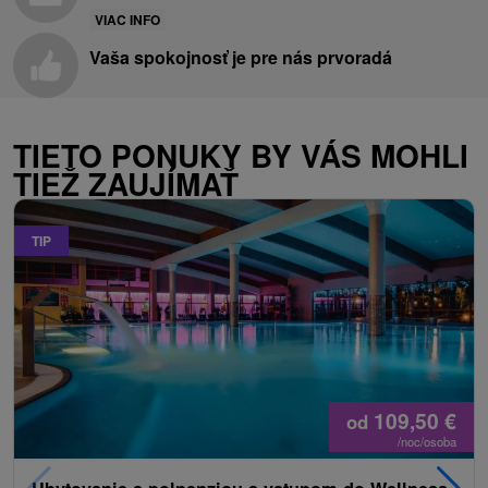
VIAC INFO
Vaša spokojnosť je pre nás prvoradá
TIETO PONUKY BY VÁS MOHLI
TIEŽ ZAUJÍMAŤ
TIP
109,50
€
od
/noc/osoba