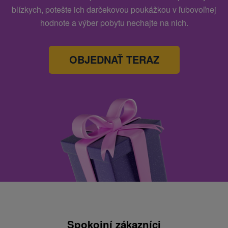
blízkych, potešte ich darčekovou poukážkou v ľubovoľnej
hodnote a výber pobytu nechajte na nich.
OBJEDNAŤ TERAZ
Spokojní zákazníci