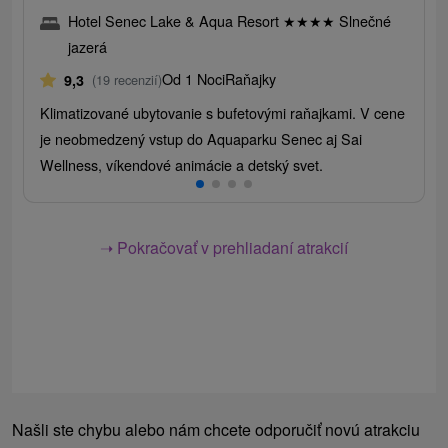
Hotel Senec Lake & Aqua Resort
★
★
★
★
Slnečné
jazerá
Od 1 Noci
Raňajky
9,3
(19 recenzií)
Klimatizované ubytovanie s bufetovými raňajkami. V cene
je neobmedzený vstup do Aquaparku Senec aj Sai
Wellness, víkendové animácie a detský svet.
➝ Pokračovať v prehliadaní atrakcií
Našli ste chybu alebo nám chcete odporučiť novú atrakciu