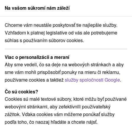
Na vašom súkromí nám záleží
člen skupiny
Sorger
Chceme vám neustále poskytovať tie najlepšie služby.
Atrakcie na Slovensku
Kaštiele
Bratislava a okolie
Vzhľadom k platnej legislatíve od vás ale potrebujeme
súhlas s používaním súborov cookies.
Kaštiele Bratislava a okolie
Viac o personalizácii a meraní
Kategórie
Aby sme vedeli, čo sa deje na webových stránkach a aby
sme vám mohli prispôsobiť ponuky na mieru či reklamu,
Všetky kategórie
Vyhliadkové veže a chodníky
(9)
používame cookies a taktiež
služby spoločnosti Google
.
Túry a turistické chodníky
Vínne cesty
(1)
(1)
Motokárové dráhy
Golfové ihriská
(1)
(5)
Čo sú cookies?
Mestské a zámocké parky
Lyžiarske strediská
(4)
(2)
Cookies sú malé textové súbory, ktoré môžu byť používané
Architektonické stavby
Plte, rafting, splavy
(7)
(2)
webovými stránkami, aby zefektívnili používateľský
Sakrálne miesta
Kaštiele
Divadlá
(4)
(2)
(6)
zážitok. Vďaka cookies vám môžeme ponúkať služby
Skanzeny
Jazda na koni
Šport
(1)
(3)
(3)
podľa toho, čo naozaj hľadáte a chcete nájsť.
Hrady, zámky, zrúcaniny
(9)