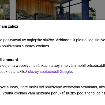
nám záleží
,-
€
121,50
€
od
poskytovať tie najlepšie služby. Vzhľadom k platnej legislatíve
osoba
/noc/osoba
s používaním súborov cookies.
Tatranský wellness reštart s
VE
masážou a výhľadom na štíty
ii a meraní
Hotel International
★
★
★
★
Veľká Lomnica
a deje na webových stránkach a aby sme vám mohli prispôsobiť
é
Veľká Lomnica
cookies a taktiež
služby spoločnosti Google
.
Od 2 Nocí
Polpenzia
9,5
(2 recenzií)
Pobyt je ideálnou voľbou pre všetkých, ktorí
ové súbory, ktoré môžu byť používané webovými stránkami, aby z
túžia po relaxe, pohode a prvotriednych
k. Vďaka cookies vám môžeme ponúkať služby podľa toho, čo na
službách.