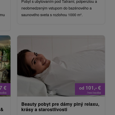
Pobyt s ubytovaním pod Tatrami, polpenziou a
neobmedzeným vstupom do bazénového a
ému
saunového sveta s rozlohou 1000 m².
67
€
101,-
€
od
osoba
/noc/osoba
Beauty pobyt pre dámy plný relaxu,
 &
krásy a starostlivosti