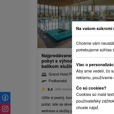
Na vašom súkromí 
157
od
Chceme vám neustále 
/noc/
potrebujeme súhlas 
Najpredávanejší a najobľúbenejší
pobyt s výhodným ALL INCLUSI
Viac o personalizác
balíkom služieb
Aby sme vedeli, čo s
Grand Hotel Permon
★
★
★
★
Podbansk
reklamu, používame 
Podbanské
Čo sú cookies?
Od 2 Nocí
All Inclusive
9,4
(465 recenzií)
Cookies sú malé text
Užite si pestrý, komfortný a zábavou nabitý
používateľský zážito
pobyt, kde sa skvelé jedlo, vodné atrakcie,
chcete nájsť.
wellness a služby pre celú rodinu.