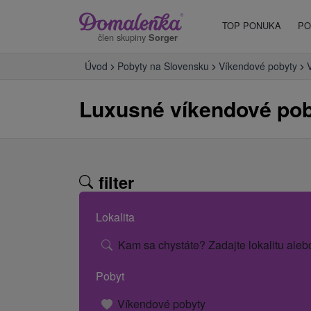
TOP PONUKA
PO
člen skupiny
Sorger
Úvod
Pobyty na Slovensku
Víkendové pobyty
Luxusné víkendové po
filter
Lokalita
Kam sa chystáte? Zadajte lokalitu aleb
Pobyt
Víkendové pobyty