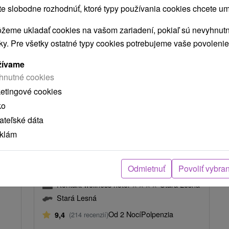
 slobodne rozhodnúť, ktoré typy používania cookies chcete um
žeme ukladať cookies na vašom zariadení, pokiaľ sú nevyhnutn
TIP
nky. Pre všetky ostatné typy cookies potrebujeme vaše povolenie
žívame
hnutné cookies
ketingové cookies
ko
teľské dáta
40
€
110,-
€
od
eklám
osoba
/noc/osoba
Wellness v Tatrách v hoteli s 1000
m² bazénovým a saunovým svetom
Odmietnuť
Povoliť vybra
Kontakt wellness hotel
★
★
★
★
Stará Lesná
Stará Lesná
Od 2 Nocí
Polpenzia
9,4
(214 recenzií)