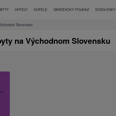
BYTY
HOTELY
KÚPELE
DARČEKOVÝ POUKAZ
DOVOLENKY 
Východné Slovensko
byty na Východnom Slovensku
o názov hotela.