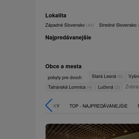
Lokalita
Západné Slovensko
(44)
Stredné Slovensko
Najpredávanejšie
Obce a mesta
Stará Lesná
(6)
Vyšn
pobyty pre dvoch
Zobraz
Tatranská Lomnica
(4)
Lučivná
(3)
VŠETKY
TOP - NAJPREDÁVANEJŠIE