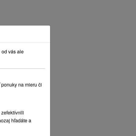
 od vás ale
 ponuky na mieru či
efektívnili
ozaj hľadáte a