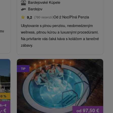
Bardejovské Kúpele
Bardejov
Od 2 Nocí
Plná Penzia
9,2
(760 recenzií)
Ubytovanie s plnou penziou, neobmedzeným
tou
wellness, pitnou kúrou a luxusnými procedúrami.
Na privítanie vás čaká káva s koláčom a tanečné
zábavy.
TIP
10 %
0,-
€
,-
€
97,50
€
od