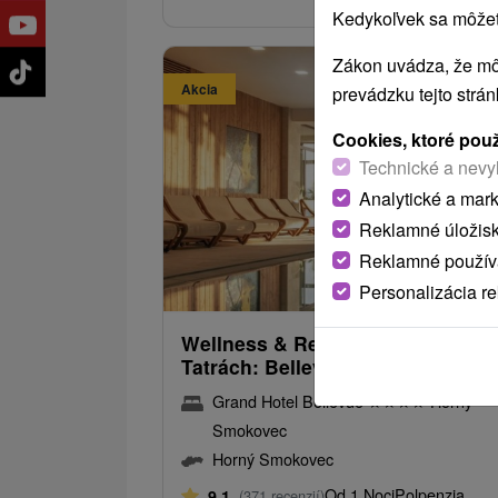
Kedykoľvek sa môžete
Zákon uvádza, že mô
Akcia
prevádzku tejto strá
Cookies, ktoré pou
Technické a nevy
Analytické a mar
Reklamné úložis
Reklamné používa
110,
od
Personalizácia r
/noc/
Wellness & Relax vo Vysokých
Tatrách: Bellevue topka pobyt
Grand Hotel Bellevue
★
★
★
★
Horný
Smokovec
Horný Smokovec
Od 1 Noci
Polpenzia
9,1
(371 recenzií)