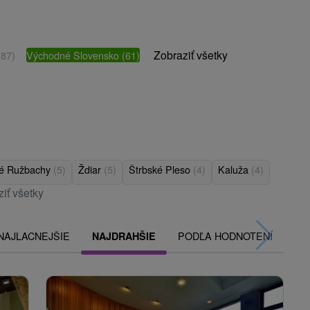
Zobraziť všetky
(87)
Východné Slovensko
(61)
é Ružbachy
(5)
Ždiar
(5)
Štrbské Pleso
(4)
Kaluža
(4)
iť všetky
NAJLACNEJŠIE
PODĽA HODNOTENÍ
NAJDRAHŠIE