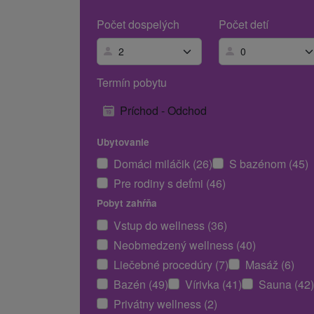
Počet dospelých
Počet detí
Termín pobytu
Príchod - Odchod
Ubytovanie
Domáci miláčik (26)
S bazénom (45)
Pre rodiny s deťmi (46)
Pobyt zahŕňa
Vstup do wellness (36)
Neobmedzený wellness (40)
Liečebné procedúry (7)
Masáž (6)
Bazén (49)
Vírivka (41)
Sauna (42)
Privátny wellness (2)