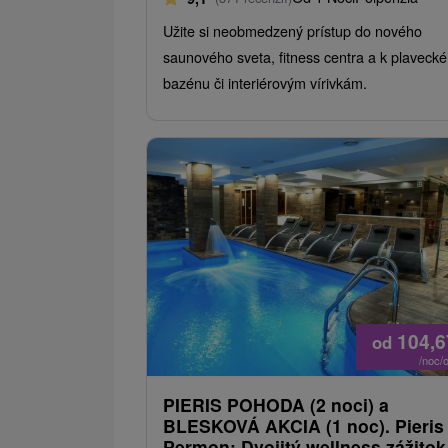
Užite si neobmedzený prístup do nového
saunového sveta, fitness centra a k plaveck
bazénu či interiérovým vírivkám.
104,
od
/noc/
PIERIS POHODA (2 noci) a
BLESKOVÁ AKCIA (1 noc). Pieris
Permon: Dvojitý wellness zážitok