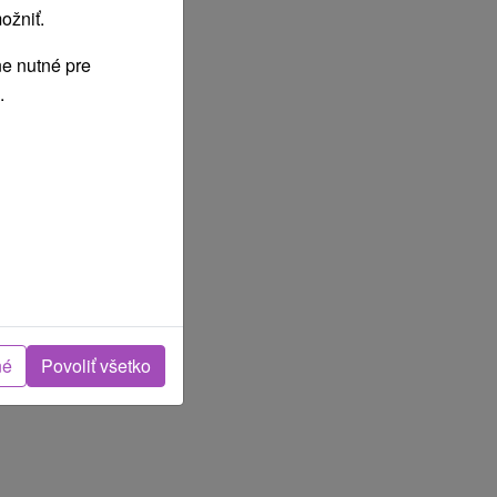
ožniť.
e nutné pre
.
né
Povoliť všetko