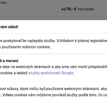
í 60+.
59,-
€
od
/noc/osoba
TIP + cenovo zvýhodnený Senior od 60 rokov:
nám záleží
vo Vysokých Tatrách
kovec
Od 5 Nocí
Polpenzia
poskytovať tie najlepšie služby. Vzhľadom k platnej legislatíve
 možnosti na oddych, profesionálne procedúry aj konzultácie s
s používaním súborov cookies.
pobyt v extra zvýhodnených podmienkach.
56,-
€
od
/noc/osoba
ii a meraní
a deje na webových stránkach a aby sme vám mohli prispôsobiť
cookies a taktiež
služby spoločnosti Google
.
Zobraziť viac
ové súbory, ktoré môžu byť používané webovými stránkami, aby z
k. Vďaka cookies vám môžeme ponúkať služby podľa toho, čo na
Ždiar
(2)
Tatranské Matliare
(2)
Štós
(2)
Štrba
(2)