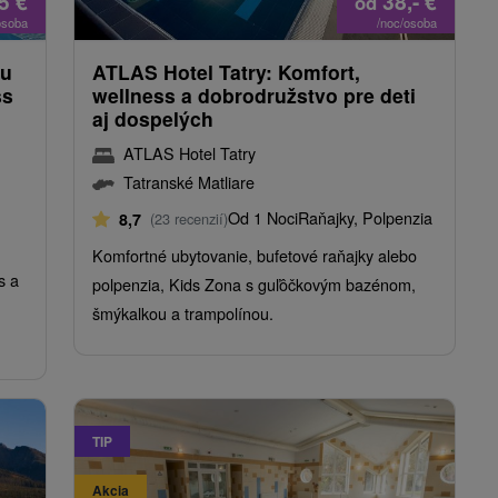
25
€
38,-
€
od
osoba
/noc/osoba
ou
ATLAS Hotel Tatry: Komfort,
ss
wellness a dobrodružstvo pre deti
aj dospelých
ATLAS Hotel Tatry
Tatranské Matliare
Od 1 Noci
Raňajky, Polpenzia
8,7
(23 recenzií)
Komfortné ubytovanie, bufetové raňajky alebo
s a
polpenzia, Kids Zona s guľôčkovým bazénom,
šmýkalkou a trampolínou.
TIP
Akcia