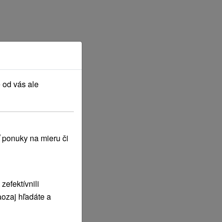
 od vás ale
 ponuky na mieru či
efektívnili
ozaj hľadáte a