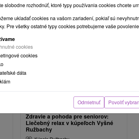
 slobodne rozhodnúť, ktoré typy používania cookies chcete um
NAJLACNEJŠIE
NAJDRAHŠIE
PODĽA HODNOTENÍ
žeme ukladať cookies na vašom zariadení, pokiaľ sú nevyhnutn
nky. Pre všetky ostatné typy cookies potrebujeme vaše povolenie
žívame
hnutné cookies
ketingové cookies
ko
teľské dáta
eklám
,-
€
59,-
€
od
Odmietnuť
Povoliť vybra
osoba
/noc/osoba
Zdravie a pohoda pre seniorov:
Liečebný relax v kúpeľoch Vyšné
Ružbachy
Kúpele Ružbachy