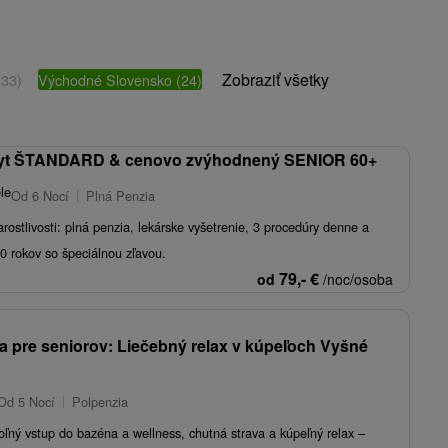
Zobraziť všetky
(33)
Východné Slovensko
(24)
yt ŠTANDARD & cenovo zvýhodnený SENIOR 60+
le
Od 6 Nocí
Plná Penzia
rostlivosti: plná penzia, lekárske vyšetrenie, 3 procedúry denne a
60 rokov so špeciálnou zľavou.
79,-
€
od
/noc/osoba
a pre seniorov: Liečebný relax v kúpeľoch Vyšné
Od 5 Nocí
Polpenzia
oľný vstup do bazéna a wellness, chutná strava a kúpeľný relax –