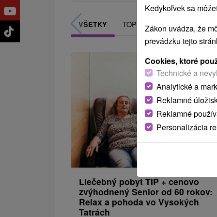
Kedykoľvek sa môžete
TOP - NAJPREDÁVANEJŠIE
VŠETKY
Zákon uvádza, že mô
prevádzku tejto strá
Cookies, ktoré pou
Technické a nevy
Analytické a mar
Reklamné úložis
Reklamné používa
Personalizácia r
56
od
/noc/
Liečebný pobyt TIP + cenovo
zvýhodnený Senior od 60 rokov:
Relax a pohoda vo Vysokých
Tatrách