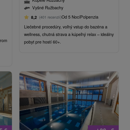
Vyšné Ružbachy
Od 5 Nocí
Polpenzia
8,2
(401 recenzií)
Liečebné procedúry, voľný vstup do bazéna a
wellness, chutná strava a kúpeľný relax – ideálny
árom
pobyt pre hostí 60+.