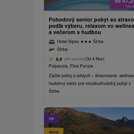
47,
od
/noc/
Pohodový senior pobyt so strav
podľa výberu, relaxom vo wellne
a večerom s hudbou
Hotel Sipox
★
★
★
Štrba
Štrba
Od 4 Nocí
8,9
(45 recenzií)
Polpenzia, Plná Penzia
Zažite pokoj a oddych – stravovanie, wellnes
hudobný večer pre nezabudnuteľný pobyt v
Štrbe.
TIP
Akcia