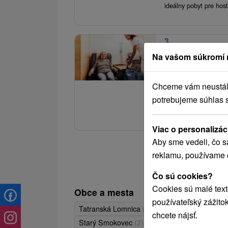
ideálny pobyt pre host
3.
Liečebný pobyt 
Na vašom súkromí 
Relax a pohoda 
Kúpele Nový Smo
Chceme vám neustále 
Krásy Tatier a bohaté
potrebujeme súhlas 
lekárom a seniorský 
Viac o personalizác
Aby sme vedeli, čo s
reklamu, používame 
Čo sú cookies?
Cookies sú malé text
Obce a mesta
používateľský zážito
Tatranská Lomnica
(4)
Štrbské Pleso
(3)
chcete nájsť.
Zobraziť všetky
Starý Smokovec
(2)