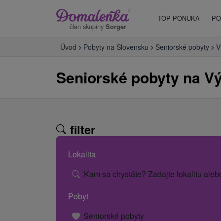
TOP PONUKA
PO
člen skupiny
Sorger
Úvod
Pobyty na Slovensku
Seniorské pobyty
V
Seniorské pobyty na 
filter
Lokalita
Kam sa chystáte? Zadajte lokalitu aleb
Pobyt
Seniorské pobyty