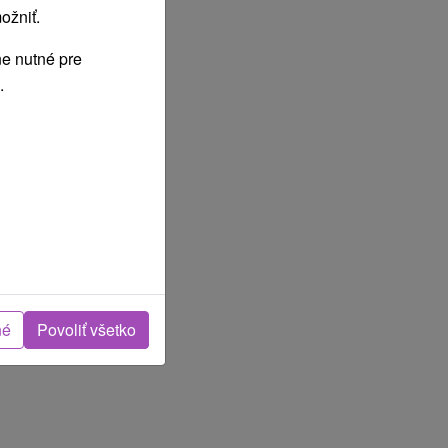
ožniť.
e nutné pre
.
né
Povoliť všetko