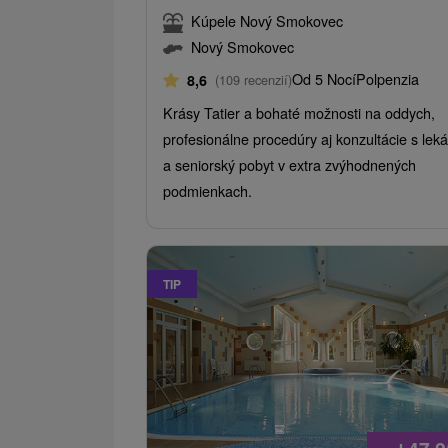
Kúpele Nový Smokovec
Nový Smokovec
Od 5 Nocí
Polpenzia
8,6
(109 recenzií)
Krásy Tatier a bohaté možnosti na oddych,
profesionálne procedúry aj konzultácie s lek
a seniorský pobyt v extra zvýhodnených
podmienkach.
TIP