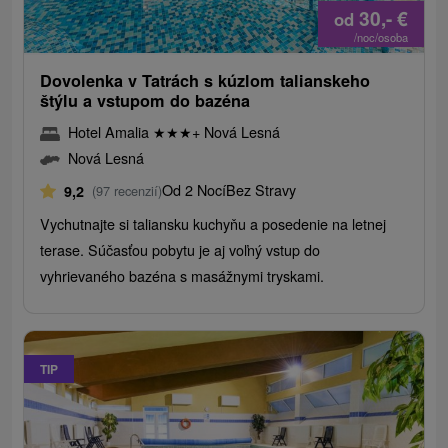
30,-
€
od
/noc/osoba
Dovolenka v Tatrách s kúzlom talianskeho
štýlu a vstupom do bazéna
Hotel Amalia
★
★
★
+ Nová Lesná
Nová Lesná
Od 2 Nocí
Bez Stravy
9,2
(97 recenzií)
Vychutnajte si taliansku kuchyňu a posedenie na letnej
terase. Súčasťou pobytu je aj voľný vstup do
vyhrievaného bazéna s masážnymi tryskami.
TIP