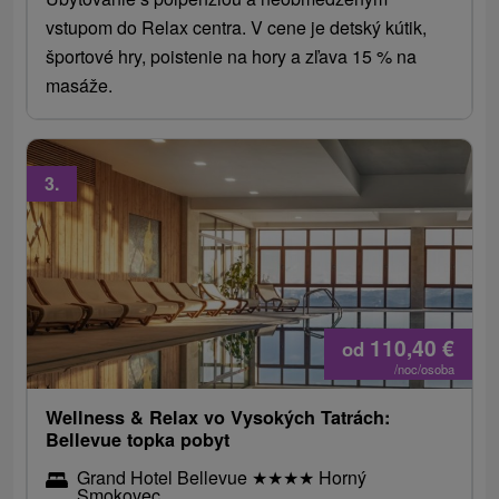
vstupom do Relax centra. V cene je detský kútik,
športové hry, poistenie na hory a zľava 15 % na
masáže.
3.
110,40
€
od
/noc/osoba
Wellness & Relax vo Vysokých Tatrách:
Bellevue topka pobyt
Grand Hotel Bellevue
★
★
★
★
Horný
Smokovec