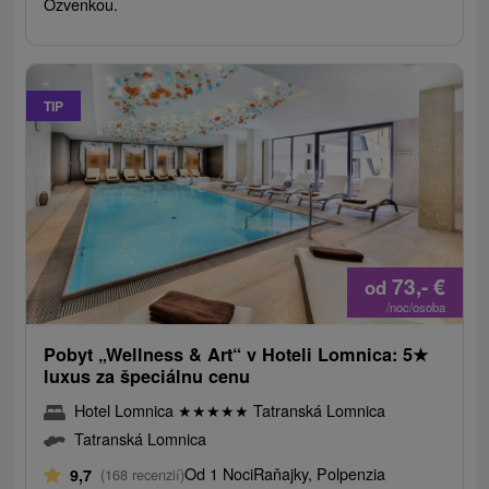
Ozvenkou.
TIP
73,-
€
od
/noc/osoba
Pobyt „Wellness & Art“ v Hoteli Lomnica: 5
★
luxus za špeciálnu cenu
Hotel Lomnica
★
★
★
★
★
Tatranská Lomnica
Tatranská Lomnica
Od 1 Noci
Raňajky, Polpenzia
9,7
(168 recenzií)