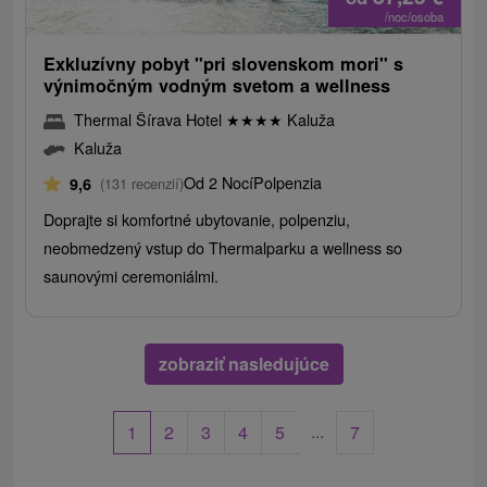
/noc/osoba
Exkluzívny pobyt "pri slovenskom mori" s
výnimočným vodným svetom a wellness
Thermal Šírava Hotel
★
★
★
★
Kaluža
Kaluža
Od 2 Nocí
Polpenzia
9,6
(131 recenzií)
Doprajte si komfortné ubytovanie, polpenziu,
neobmedzený vstup do Thermalparku a wellness so
saunovými ceremoniálmi.
zobraziť nasledujúce
...
1
2
3
4
5
7