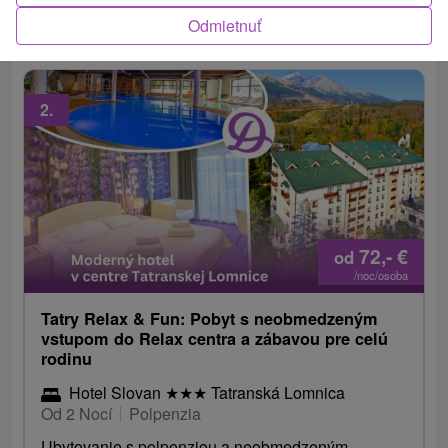
termínoch aj s animáciami pre deti.
Odmietnuť
2.
72,-
€
od
/noc/osoba
Tatry Relax & Fun: Pobyt s neobmedzeným
vstupom do Relax centra a zábavou pre celú
rodinu
Hotel Slovan
★
★
★
Tatranská Lomnica
Od 2 Nocí
Polpenzia
Ubytovanie s polpenziou a neobmedzeným