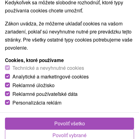
Kedykoľvek sa môžete slobodne rozhodnúť, ktoré typy
Najpredávanejšie
používania cookies chcete umožniť.
Zákon uvádza, že môžeme ukladať cookies na vašom
1.
zariadení, pokiaľ sú nevyhnutne nutné pre prevádzku tejto
stránky. Pre všetky ostatné typy cookies potrebujeme vaše
povolenie.
Cookies, ktoré používame
Technické a nevyhnutné cookies
53,-
€
Analytické a marketingové cookies
od
/noc/osoba
Reklamné úložisko
Reklamné používateľské dáta
Dovolenka a relax pod Lomnickým štítom:
Vodný svet, ktorý si zamilujete
Personalizácia reklám
Hotel SOREA Titris
★
★
★
Tatranská Lomnica
Od 2 Nocí
Raňajky, Polpenzia
Povoliť všetko
Zrelaxujete vďaka neobmedzenému vstupu do
Povoliť vybrané
centra AQUA Relax s atrakciami a vo vybraných