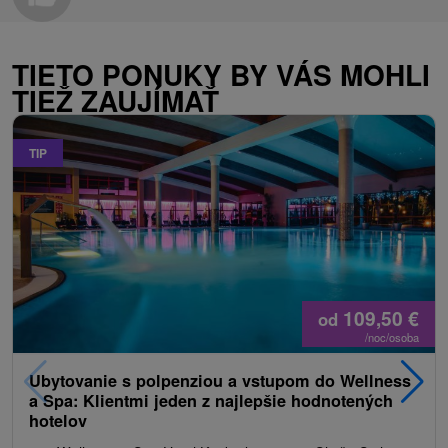
TIETO PONUKY BY VÁS MOHLI
TIEŽ ZAUJÍMAŤ
TIP
109,50
€
od
/noc/osoba
Ubytovanie s polpenziou a vstupom do Wellness
a Spa: Klientmi jeden z najlepšie hodnotených
hotelov