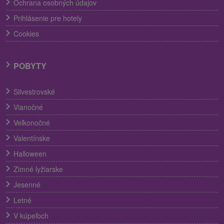
Ochrana osobných údajov
Prihlásenie pre hotely
Cookies
POBYTY
Silvestrovské
Vianočné
Veľkonočné
Valentínske
Halloween
Zimné lyžiarske
Jesenné
Letné
V kúpeľoch