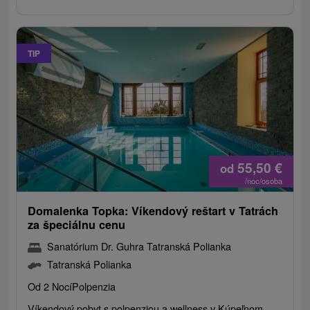
TIP
55,50
€
od
/noc/osoba
Domalenka Topka: Víkendový reštart v Tatrách
za špeciálnu cenu
Sanatórium Dr. Guhra Tatranská Polianka
Tatranská Polianka
Od 2 Nocí
Polpenzia
Víkendový pobyt s polpenziou a wellness v Kúpeľnom