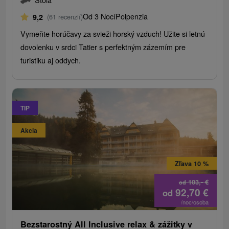
Od 3 Nocí
Polpenzia
9,2
(61 recenzií)
Vymeňte horúčavy za svieži horský vzduch! Užite si letnú
dovolenku v srdci Tatier s perfektným zázemím pre
turistiku aj oddych.
TIP
Akcia
Zľava 10 %
103,-
€
od
92,70
€
od
/noc/osoba
Bezstarostný All Inclusive relax & zážitky v