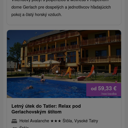
dome Gerlach pre dospelých a jednotlivcov hľadajúcich
pokoj a čistý horský vzduch.
59,33
€
od
/noc/osoba
Letný útek do Tatier: Relax pod
Gerlachovským štítom
Hotel Avalanche
★
★
★
Štôla, Vysoké Tatry
Štôla