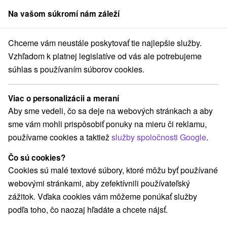
Na vašom súkromí nám záleží
člen skupiny
Sorger
Chceme vám neustále poskytovať tie najlepšie služby.
Pobyty na Slovensku
Víkendové pobyty
Východné Slovensko
Vzhľadom k platnej legislatíve od vás ale potrebujeme
súhlas s používaním súborov cookies.
Víkendové pobyty na Východnom
Slovensku
Viac o personalizácii a meraní
Aby sme vedeli, čo sa deje na webových stránkach a aby
Kategórie
sme vám mohli prispôsobiť ponuky na mieru či reklamu,
používame cookies a taktiež
služby spoločnosti Google
.
Všetky kategórie
Pobyty so zľavou
(40)
Wellness pobyty
Víkendové pobyty
(61)
(61)
Čo sú cookies?
Romantické pobyty
Seniorské pobyty
(18)
(24)
Cookies sú malé textové súbory, ktoré môžu byť používané
Rodinné pobyty
(52)
webovými stránkami, aby zefektívnili používateľský
zážitok. Vďaka cookies vám môžeme ponúkať služby
podľa toho, čo naozaj hľadáte a chcete nájsť.
Vyberte lokalitu alebo termín