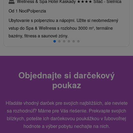
Wellness & Spa Hotel Kaskady
★
★
★
★
Sliač - Sielnica
Od 1 Noci
Polpenzia
Ubytovanie s polpenziou a nápojmi. Užite si neobmedzený
vstup do Spa & Wellness s rozlohou 3000 m², termálne
bazény, fitness a saunové zóny.
Objednajte si darčekový
poukaz
Hľadáte vhodný darček pre svojich najbližších, ale neviete
sa rozhodnúť? Máme pre Vás riešenie. Prekvapte svojich
blízkych, potešte ich darčekovou poukážkou v ľubovoľnej
hodnote a výber pobytu nechajte na nich.