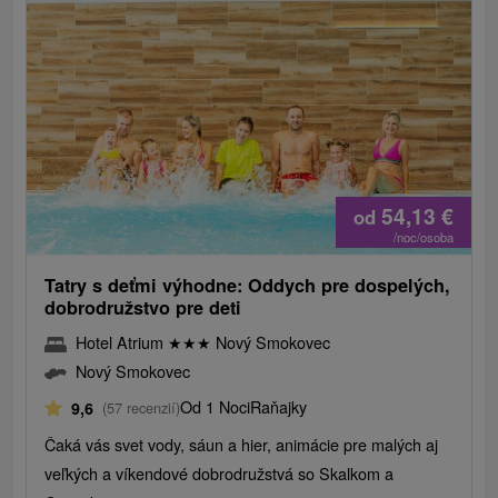
54,13
€
od
/noc/osoba
Tatry s deťmi výhodne: Oddych pre dospelých,
dobrodružstvo pre deti
Hotel Atrium
★
★
★
Nový Smokovec
Nový Smokovec
Od 1 Noci
Raňajky
9,6
(57 recenzií)
Čaká vás svet vody, sáun a hier, animácie pre malých aj
veľkých a víkendové dobrodružstvá so Skalkom a