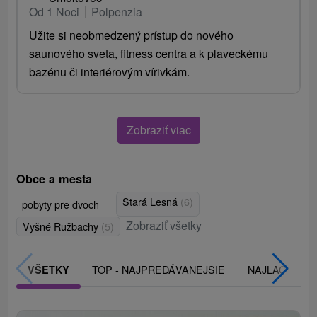
Od 1 Noci
Polpenzia
Užite si neobmedzený prístup do nového
saunového sveta, fitness centra a k plaveckému
bazénu či interiérovým vírivkám.
Zobraziť viac
Obce a mesta
Stará Lesná
(6)
pobyty pre dvoch
Zobraziť všetky
Vyšné Ružbachy
(5)
TOP - NAJPREDÁVANEJŠIE
NAJLACNEJŠI
VŠETKY