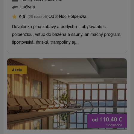
Lučivná
Od 2 Nocí
Polpenzia
9,0
(25 recenzií)
Dovolenka plná zábavy a oddychu – ubytovanie s
polpenziou, vstup do bazéna a sauny, animačný program,
športoviská, ihriská, trampolíny aj...
Akcia
110,40
€
od
/noc/osoba