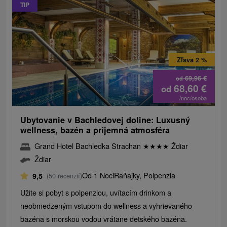
TIP
Zľava 2 %
69,96
€
od
68,60
€
od
/noc/osoba
Ubytovanie v Bachledovej doline: Luxusný
wellness, bazén a príjemná atmosféra
Grand Hotel Bachledka Strachan
★
★
★
★
Ždiar
Ždiar
Od 1 Noci
Raňajky, Polpenzia
9,5
(50 recenzií)
Užite si pobyt s polpenziou, uvítacím drinkom a
neobmedzeným vstupom do wellness a vyhrievaného
bazéna s morskou vodou vrátane detského bazéna.