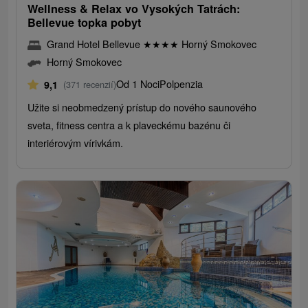
Wellness & Relax vo Vysokých Tatrách:
Bellevue topka pobyt
Grand Hotel Bellevue
★
★
★
★
Horný Smokovec
Horný Smokovec
Od 1 Noci
Polpenzia
9,1
(371 recenzií)
Užite si neobmedzený prístup do nového saunového
sveta, fitness centra a k plaveckému bazénu či
interiérovým vírivkám.