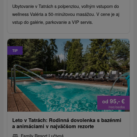
Ubytovanie v Tatrách s polpenziou, voľným vstupom do
wellness Valéria a 50-minútovou masážou. V cene je aj
vstup do galérie, parkovanie a VIP servis.
TIP
95,-
€
od
/noc/osoba
Leto v Tatrách: Rodinná dovolenka s bazénmi
a animáciami v najväčšom rezorte
Family Resort Lučivná