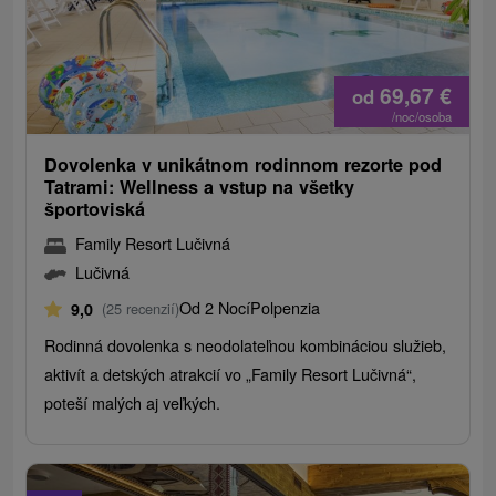
69,67
€
od
/noc/osoba
Dovolenka v unikátnom rodinnom rezorte pod
Tatrami: Wellness a vstup na všetky
športoviská
Family Resort Lučivná
Lučivná
Od 2 Nocí
Polpenzia
9,0
(25 recenzií)
Rodinná dovolenka s neodolateľnou kombináciou služieb,
aktivít a detských atrakcií vo „Family Resort Lučivná“,
poteší malých aj veľkých.