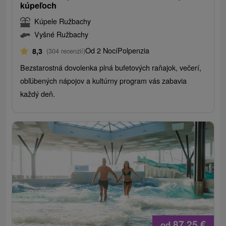
kúpeľoch
Kúpele Ružbachy
Vyšné Ružbachy
Od 2 Nocí
Polpenzia
8,3
(304 recenzií)
Bezstarostná dovolenka plná bufetových raňajok, večerí,
obľúbených nápojov a kultúrny program vás zabavia
každý deň.
87,25
€
od