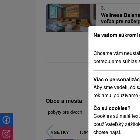
3.
Wellness Balans
voľba pre načer
Kúpele Pieniny - 
Na vašom súkromí 
Pohodlné ubytovanie 
aktivity v príjemnom 
Chceme vám neustále 
potrebujeme súhlas 
Viac o personalizác
Aby sme vedeli, čo s
reklamu, používame 
Obce a mesta
Čo sú cookies?
Vyšné Ružbachy
(5)
pobyty pre dvoch
Cookies sú malé text
používateľský zážito
chcete nájsť.
TOP - NAJPREDÁVANEJŠIE
VŠETKY