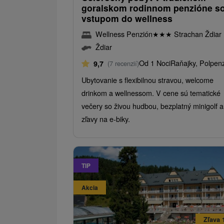
goralskom rodinnom penzióne s
vstupom do wellness
Wellness Penzión
★
★
★
Strachan Ždiar
Ždiar
Od 1 Noci
Raňajky, Polpen
9,7
(7 recenzií)
Ubytovanie s flexibilnou stravou, welcome
drinkom a wellnessom. V cene sú tematické
večery so živou hudbou, bezplatný minigolf a
zľavy na e-biky.
TIP
Akcia
Zľava 