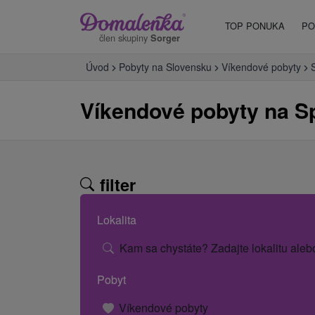
TOP PONUKA
PO
člen skupiny
Sorger
Úvod
Pobyty na Slovensku
Víkendové pobyty
Víkendové pobyty na S
filter
Lokalita
Kam sa chystáte? Zadajte lokalitu aleb
Pobyt
Víkendové pobyty