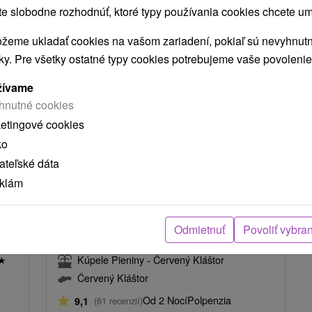
 slobodne rozhodnúť, ktoré typy používania cookies chcete um
žeme ukladať cookies na vašom zariadení, pokiaľ sú nevyhnutn
TIP
nky. Pre všetky ostatné typy cookies potrebujeme vaše povolenie
žívame
hnutné cookies
ketingové cookies
 2 %
ko
,96
€
60
€
68,-
€
teľské dáta
od
osoba
/noc/osoba
eklám
:
Wellness Balans: Oddych spojený s
mná
aktívnym relaxom a ideálna voľba
Odmietnuť
Povoliť vybra
pre načerpanie novej energie
★
Kúpele Pieniny - Červený Kláštor
Červený Kláštor
Od 2 Nocí
Polpenzia
9,1
(61 recenzií)