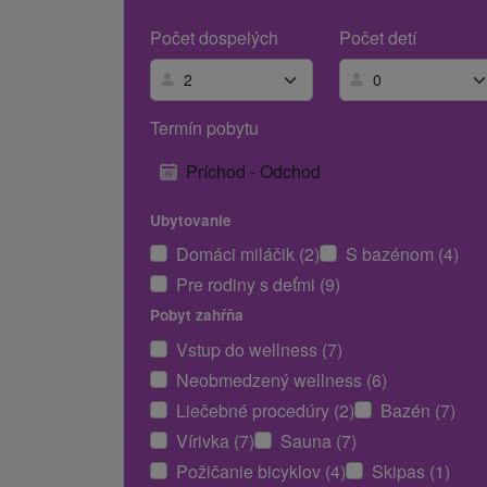
Počet dospelých
Počet detí
Termín pobytu
Príchod - Odchod
Ubytovanie
Domáci miláčik (2)
S bazénom (4)
Pre rodiny s deťmi (9)
Pobyt zahŕňa
Vstup do wellness (7)
Neobmedzený wellness (6)
Liečebné procedúry (2)
Bazén (7)
Vírivka (7)
Sauna (7)
Požičanie bicyklov (4)
Skipas (1)