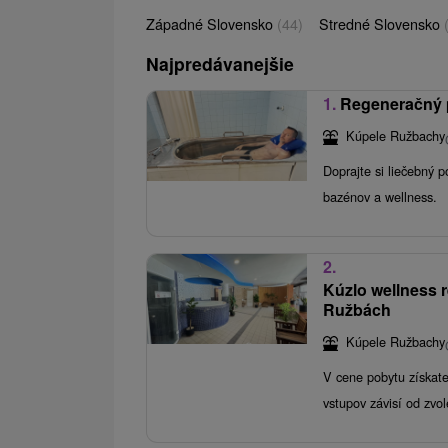
Západné Slovensko
(44)
Stredné Slovensko
Najpredávanejšie
1.
Regeneračný 
Kúpele Ružbachy
Doprajte si liečebný 
bazénov a wellness.
2.
Kúzlo wellness 
Ružbách
Kúpele Ružbachy
V cene pobytu získat
vstupov závisí od zvo