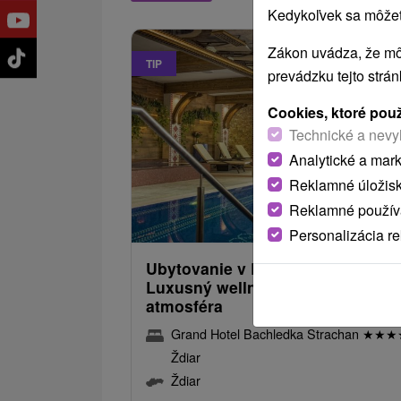
Kedykoľvek sa môžete
Zákon uvádza, že mô
TIP
prevádzku tejto strá
Cookies, ktoré pou
Technické a nevy
Analytické a mar
Zľava
Reklamné úložis
69
od
68,
Reklamné používa
od
/noc/
Personalizácia r
Ubytovanie v Bachledovej doline
Luxusný wellness, bazén a príje
atmosféra
Grand Hotel Bachledka Strachan
★
★
★
Ždiar
Ždiar