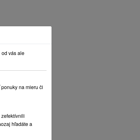
 od vás ale
 ponuky na mieru či
efektívnili
ozaj hľadáte a