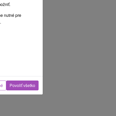
ožniť.
e nutné pre
.
né
Povoliť všetko