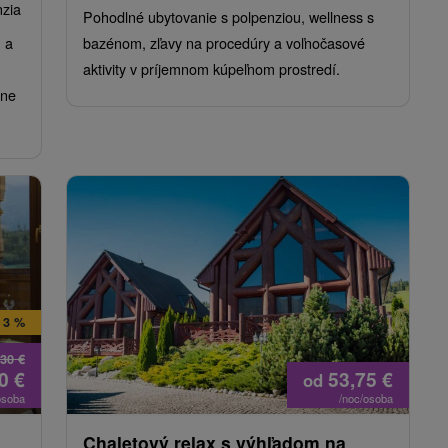
nzia
Pohodlné ubytovanie s polpenziou, wellness s
m a
bazénom, zľavy na procedúry a voľnočasové
aktivity v príjemnom kúpeľnom prostredí.
ane
 3 %
,30
€
60
€
53,75
€
od
osoba
/noc/osoba
Chaletový relax s výhľadom na