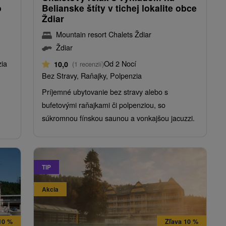
o
Belianske štíty v tichej lokalite obce
Ždiar
Mountain resort Chalets Ždiar
Ždiar
zia
Od 2 Nocí
10,0
(1 recenzií)
Bez Stravy, Raňajky, Polpenzia
Príjemné ubytovanie bez stravy alebo s
bufetovými raňajkami či polpenziou, so
súkromnou fínskou saunou a vonkajšou jacuzzi.
TIP
Akcia
10 %
Zľava 10 %