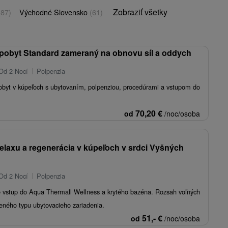
Zobraziť všetky
(87)
Východné Slovensko
(61)
pobyt Standard zameraný na obnovu síl a oddych
Od 2 Nocí
Polpenzia
pobyt v kúpeľoch s ubytovaním, polpenziou, procedúrami a vstupom do
70,20
€
od
/noc/osoba
relaxu a regenerácia v kúpeľoch v srdci Vyšných
Od 2 Nocí
Polpenzia
e vstup do Aqua Thermall Wellness a krytého bazéna. Rozsah voľných
leného typu ubytovacieho zariadenia.
51,-
€
od
/noc/osoba