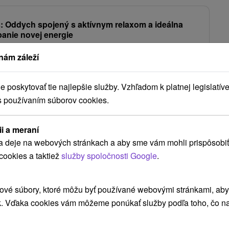
: Oddych spojený s aktívnym relaxom a ideálna
panie novej energie
Červený Kláštor
Od 2 Nocí
Polpenzia
nám záleží
s polpenziou, wellness s bazénom, zľavy na procedúry a voľnočasové
kúpeľnom prostredí.
poskytovať tie najlepšie služby. Vzhľadom k platnej legislatíve
68,-
€
od
/noc/osoba
s používaním súborov cookies.
Zobraziť viac
ii a meraní
a deje na webových stránkach a aby sme vám mohli prispôsobiť
cookies a taktiež
služby spoločnosti Google
.
Ždiar
(5)
Červený Kláštor
(1)
ové súbory, ktoré môžu byť používané webovými stránkami, aby z
k. Vďaka cookies vám môžeme ponúkať služby podľa toho, čo na
NAJLACNEJŠIE
NAJDRAHŠIE
PODĽA HODNOTENÍ