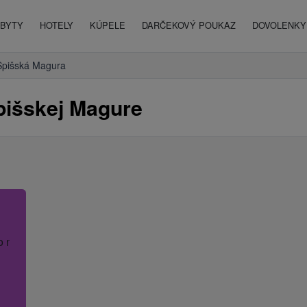
BYTY
HOTELY
KÚPELE
DARČEKOVÝ POUKAZ
DOVOLENKY 
Spišská Magura
pišskej Magure
o názov hotela.