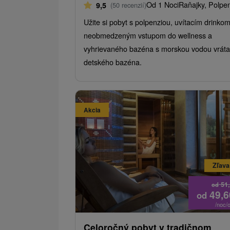
Od 1 Noci
Raňajky, Polpe
9,5
(50 recenzií)
Užite si pobyt s polpenziou, uvítacím drinko
neobmedzeným vstupom do wellness a
vyhrievaného bazéna s morskou vodou vrát
detského bazéna.
Akcia
Zľava
51
od
49,
od
/noc/
Celoročný pobyt v tradičnom