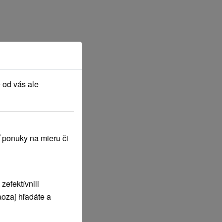
 od vás ale
 ponuky na mieru či
efektívnili
ozaj hľadáte a