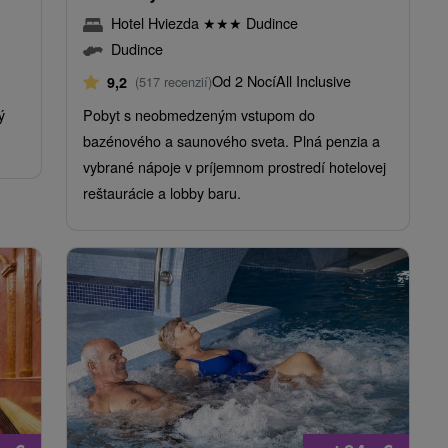
Hotel Hviezda
★
★
★
Dudince
Dudince
Od 2 Nocí
All Inclusive
9,2
(517 recenzií)
ý
Pobyt s neobmedzeným vstupom do
bazénového a saunového sveta. Plná penzia a
vybrané nápoje v príjemnom prostredí hotelovej
reštaurácie a lobby baru.