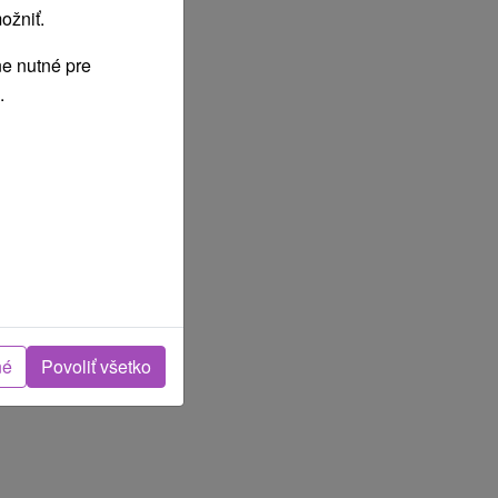
ožniť.
e nutné pre
.
né
Povoliť všetko