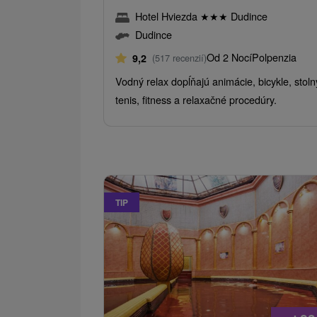
Hotel Hviezda
★
★
★
Dudince
Dudince
Od 2 Nocí
Polpenzia
9,2
(517 recenzií)
Vodný relax dopĺňajú animácie, bicykle, stoln
tenis, fitness a relaxačné procedúry.
TIP