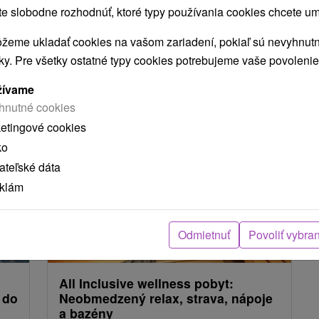
 slobodne rozhodnúť, ktoré typy používania cookies chcete um
žeme ukladať cookies na vašom zariadení, pokiaľ sú nevyhnutn
NAJLACNEJŠIE
NAJDRAHŠIE
PODĽA HODNOTENÍ
nky. Pre všetky ostatné typy cookies potrebujeme vaše povolenie
žívame
hnutné cookies
ketingové cookies
ko
teľské dáta
eklám
Odmietnuť
Povoliť vybra
80
€
113,80
€
od
osoba
/noc/osoba
All Inclusive wellness pobyt:
 do
Neobmedzený relax, strava, nápoje
a bazény