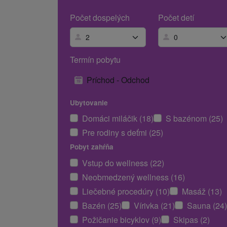
Počet dospelých
Počet detí
Termín pobytu
Príchod - Odchod
Ubytovanie
Domáci miláčik (18)
S bazénom (25)
Pre rodiny s deťmi (25)
Pobyt zahŕňa
Vstup do wellness (22)
Neobmedzený wellness (16)
Liečebné procedúry (10)
Masáž (13)
Bazén (25)
Vírivka (21)
Sauna (24)
Požičanie bicyklov (9)
Skipas (2)