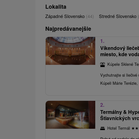
Lokalita
Západné Slovensko
(44)
Stredné Slovensko
Najpredávanejšie
1.
Víkendový lieče
miesto, kde voda
Kúpele Sklené Te
Vychutnajte si liečiv
Kúpeli Márie Terézie, 
2.
Termálny & Hype
Štiavnických vr
Hotel Termál
★
★
Pobyt od nedele do p