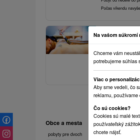
Počas víkendu navyše
3.
Na vašom súkromí 
Víkendový welln
polpenzia
Chceme vám neustále 
Hotel Hviezda
★
potrebujeme súhlas 
Pobyt pozostávajúci 
a mnoho ďalších bonu
Viac o personalizác
Aby sme vedeli, čo s
reklamu, používame 
Čo sú cookies?
Cookies sú malé text
Obce a mesta
používateľský zážito
chcete nájsť.
Sklené Teplice
(7)
Du
pobyty pre dvoch