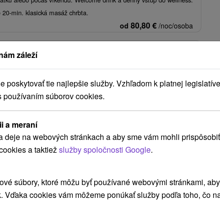
 20-min. klasická masáž chrbta.
80,80
€
od
/noc/osoba
nám záleží
ess pobyt s procedúrami: Voľný vstup do bazéna a
poskytovať tie najlepšie služby. Vzhľadom k platnej legislatíve
★
★
Dudince
Od 2 Nocí
Polpenzia, Plná Penzia
s používaním súborov cookies.
z neobmedzeného vstupu do bazéna a saunového sveta, fitness centra
sov.
ii a meraní
86,33
€
od
/noc/osoba
a deje na webových stránkach a aby sme vám mohli prispôsobiť
cookies a taktiež
služby spoločnosti Google
.
Zobraziť viac
ové súbory, ktoré môžu byť používané webovými stránkami, aby z
k. Vďaka cookies vám môžeme ponúkať služby podľa toho, čo na
dince
(6)
Vígľaš
(5)
Brusno
(5)
Vyhne
(3)
Donovaly
(2)