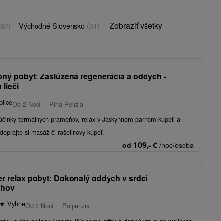
Zobraziť všetky
(87)
Východné Slovensko
(61)
bný pobyt: Zaslúžená regenerácia a oddych -
 lieči
plice
Od 2 Nocí
Plná Penzia
é účinky termálnych prameňov, relax v Jaskynnom parnom kúpeli a
doprajte si masáž či rašelinový kúpeľ.
109,-
€
od
/noc/osoba
r relax pobyt: Dokonalý oddych v srdci
chov
★
Vyhne
Od 2 Nocí
Polpenzia
iatku alebo počas víkendu. Welcome drink a denný vstup do wellness.