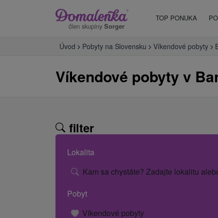
TOP PONUKA
PO
člen skupiny
Sorger
Úvod
Pobyty na Slovensku
Víkendové pobyty
Víkendové pobyty v Ba
filter
Lokalita
Kam sa chystáte? Zadajte lokalitu aleb
Pobyt
Víkendové pobyty