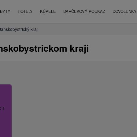
BYTY
HOTELY
KÚPELE
DARČEKOVÝ POUKAZ
DOVOLENKY 
Banskobystrický kraj
nskobystrickom kraji
o názov hotela.