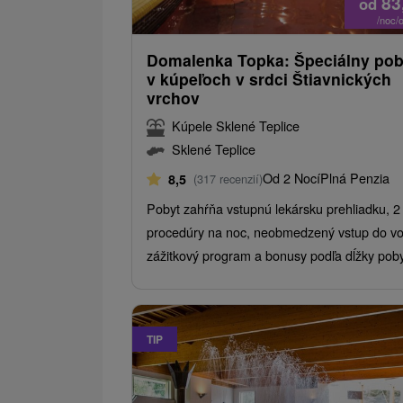
83
od
/noc/
Domalenka Topka: Špeciálny pob
v kúpeľoch v srdci Štiavnických
vrchov
Kúpele Sklené Teplice
Sklené Teplice
Od 2 Nocí
Plná Penzia
8,5
(317 recenzií)
Pobyt zahŕňa vstupnú lekársku prehliadku, 2
procedúry na noc, neobmedzený vstup do vo
zážitkový program a bonusy podľa dĺžky poby
TIP