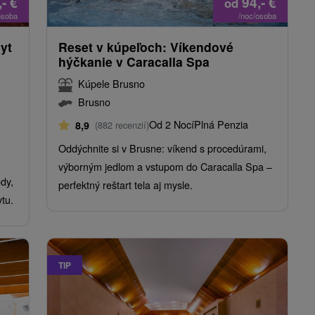
,-
€
94,-
€
od
osoba
/noc/osoba
yt
Reset v kúpeľoch: Víkendové
hýčkanie v Caracalla Spa
Kúpele Brusno
Brusno
Od 2 Nocí
Plná Penzia
8,9
(882 recenzií)
Oddýchnite si v Brusne: víkend s procedúrami,
výborným jedlom a vstupom do Caracalla Spa –
dy,
perfektný reštart tela aj mysle.
tu.
TIP