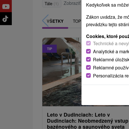
Zobraziť všetky
Tále
(1)
Kedykoľvek sa môžete
Zákon uvádza, že mô
TOP - NAJPREDÁVANEJŠIE
VŠETKY
prevádzku tejto strá
Cookies, ktoré pou
Technické a nevy
TIP
Analytické a mar
Reklamné úložis
Reklamné používa
Personalizácia r
81,
od
/noc/
Leto v Dudinciach: Leto v
Dudinciach: Neobmedzený vstup
bazénového a saunového sveta