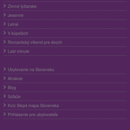
Zimné lyžiarske
Jesenné
Letné
V kúpeľoch
Romantický víkend pre dvoch
Last minute
Ubytovanie na Slovensku
Atrakcie
Blog
Súťaže
Kvíz Slepá mapa Slovenska
Prihlásenie pre ubytovateľa