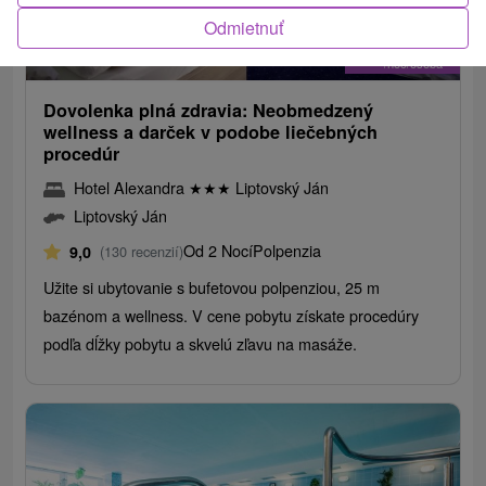
Odmietnuť
73,-
€
od
/noc/osoba
Dovolenka plná zdravia: Neobmedzený
wellness a darček v podobe liečebných
procedúr
Hotel Alexandra
★
★
★
Liptovský Ján
Liptovský Ján
Od 2 Nocí
Polpenzia
9,0
(130 recenzií)
Užite si ubytovanie s bufetovou polpenziou, 25 m
bazénom a wellness. V cene pobytu získate procedúry
podľa dĺžky pobytu a skvelú zľavu na masáže.