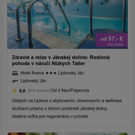
57,-
€
od
/noc/osoba
Zdravie a relax v Jánskej doline: Rodinná
pohoda v náručí Nízkych Tatier
Hotel Avena
★
★
★
Liptovský Ján
Liptovský Ján
Od 2 Nocí
Polpenzia
8,8
(219 recenzií)
Oddych na Liptove s ubytovaním, stravovaním a wellness
službami priamo v tichom prostredí Jánskej doliny.
Ideálna voľba pre regeneráciu v prírode.