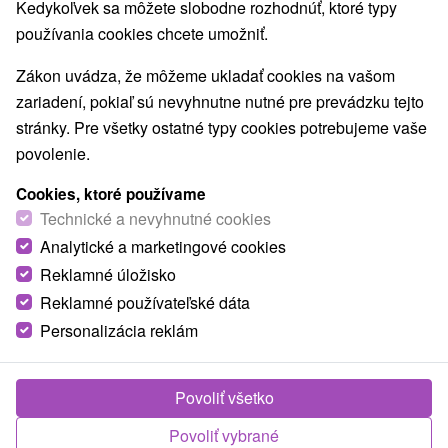
Kedykoľvek sa môžete slobodne rozhodnúť, ktoré typy
Najpredávanejšie
používania cookies chcete umožniť.
Zákon uvádza, že môžeme ukladať cookies na vašom
zariadení, pokiaľ sú nevyhnutne nutné pre prevádzku tejto
Obce a mesta
stránky. Pre všetky ostatné typy cookies potrebujeme vaše
povolenie.
Liptovský Ján
(4)
pobyty pre dvoch
Cookies, ktoré používame
Technické a nevyhnutné cookies
Y
NAJLACNEJŠIE
NAJDR
TOP - NAJPREDÁVANEJŠIE
Analytické a marketingové cookies
Reklamné úložisko
Reklamné používateľské dáta
Personalizácia reklám
Povoliť všetko
Povoliť vybrané