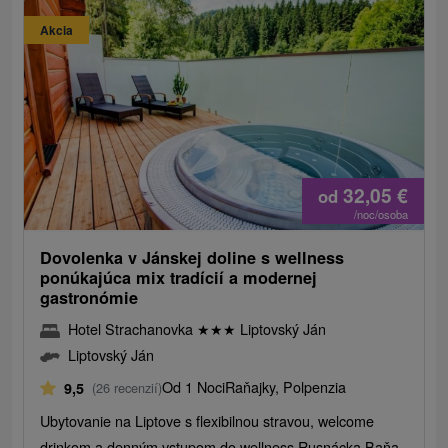
Akcia
32,05
€
od
/noc/osoba
Dovolenka v Jánskej doline s wellness
ponúkajúca mix tradícií a modernej
gastronómie
Hotel Strachanovka
★
★
★
Liptovský Ján
Liptovský Ján
Od 1 Noci
Raňajky, Polpenzia
9,5
(26 recenzií)
Ubytovanie na Liptove s flexibilnou stravou, welcome
drinkom a denným vstupom do wellness Rusnácka Baňa.