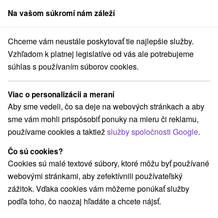
Na vašom súkromí nám záleží
člen skupiny
Sorger
Chceme vám neustále poskytovať tie najlepšie služby.
Pobyty na Slovensku
Víkendové pobyty
Jánska dolina
Vzhľadom k platnej legislatíve od vás ale potrebujeme
súhlas s používaním súborov cookies.
TOP - najpredávanejšie víkendové
pobyty v Jánskej doline
Viac o personalizácii a meraní
Aby sme vedeli, čo sa deje na webových stránkach a aby
Kategórie
sme vám mohli prispôsobiť ponuky na mieru či reklamu,
používame cookies a taktiež
služby spoločnosti Google
.
Všetky kategórie
Pobyty so zľavou
(3)
Wellness pobyty
Víkendové pobyty
(4)
(4)
Čo sú cookies?
Romantické pobyty
Seniorské pobyty
(1)
(1)
Cookies sú malé textové súbory, ktoré môžu byť používané
Rodinné pobyty
(4)
webovými stránkami, aby zefektívnili používateľský
zážitok. Vďaka cookies vám môžeme ponúkať služby
podľa toho, čo naozaj hľadáte a chcete nájsť.
Vyberte lokalitu alebo termín