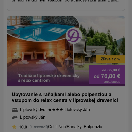
Zľava 12 %
86,80
€
od
76,80
€
od
/noc/osoba
Ubytovanie s raňajkami alebo polpenziou a
vstupom do relax centra v liptovskej drevenici
Liptovský dvor
★
★
★
★
Liptovský Ján
Liptovský Ján
Od 1 Noci
Raňajky, Polpenzia
10,0
(1 recenzií)