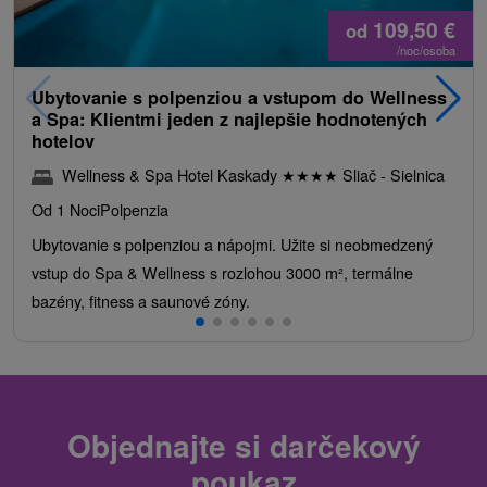
109,50
€
od
/noc/osoba
Ubytovanie s polpenziou a vstupom do Wellness
a Spa: Klientmi jeden z najlepšie hodnotených
hotelov
Wellness & Spa Hotel Kaskady
★
★
★
★
Sliač - Sielnica
Od 1 Noci
Polpenzia
Ubytovanie s polpenziou a nápojmi. Užite si neobmedzený
vstup do Spa & Wellness s rozlohou 3000 m², termálne
bazény, fitness a saunové zóny.
Objednajte si darčekový
poukaz