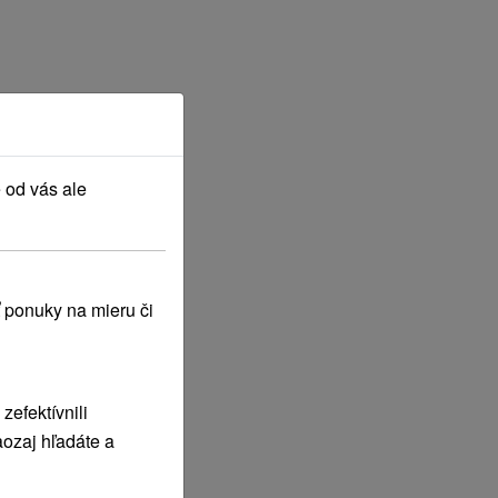
RKU A LANOVKY
 od vás ale
 ponuky na mieru či
efektívnili
ozaj hľadáte a