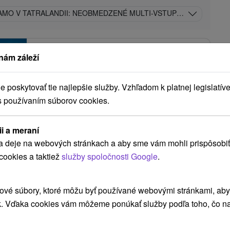
AMO V TATRALANDII: NEOBMEDZENÉ MULTI-VSTUPY DO AQUAPA
Hotel Sojka
★
★
★
Malatíny
nám záleží
Malatíny
poskytovať tie najlepšie služby. Vzhľadom k platnej legislatíve
9,3
(56 recenzií)
s používaním súborov cookies.
Relax hotel Sojka *** v tichom a príjemnom
prostredí Liptova pozostáva z viacerých
ii a meraní
samostatných budov v tradičnom...
a deje na webových stránkach a aby sme vám mohli prispôsobiť
cookies a taktiež
služby spoločnosti Google
.
,50
€
ZOBRAZIŤ
ové súbory, ktoré môžu byť používané webovými stránkami, aby z
oc/osoba
k. Vďaka cookies vám môžeme ponúkať služby podľa toho, čo na