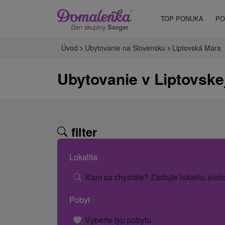
TOP PONUKA
PO
člen skupiny
Sorger
Úvod
Ubytovanie na Slovensku
Liptovská Mara
Ubytovanie v Liptovske
filter
Lokalita
Kam sa chystáte? Zadajte lokalitu aleb
Pobyt
Vyberte typ pobytu