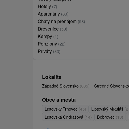
Hotely
(7)
Apartmány
(63)
Chaty na prenájom
(98)
Drevenice
(59)
Kempy
(1)
Penzióny
(22)
Priváty
(33)
Lokalita
Západné Slovensko
(635)
Stredné Slovensk
Obce a mesta
Liptovský Trnovec
(45)
Liptovský Mikuláš
(2
Liptovská Ondrašová
(14)
Bobrovec
(13)