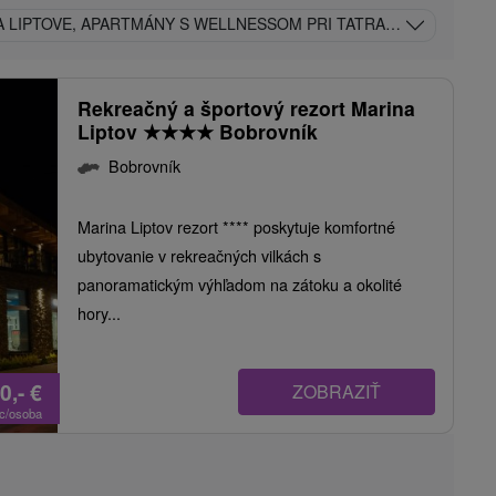
 LIPTOVE, APARTMÁNY S WELLNESSOM PRI TATRALANDII A ZOO
Rekreačný a športový rezort Marina
Liptov
★
★
★
★
Bobrovník
Bobrovník
Marina Liptov rezort **** poskytuje komfortné
ubytovanie v rekreačných vilkách s
panoramatickým výhľadom na zátoku a okolité
hory...
0,-
€
ZOBRAZIŤ
oc/osoba