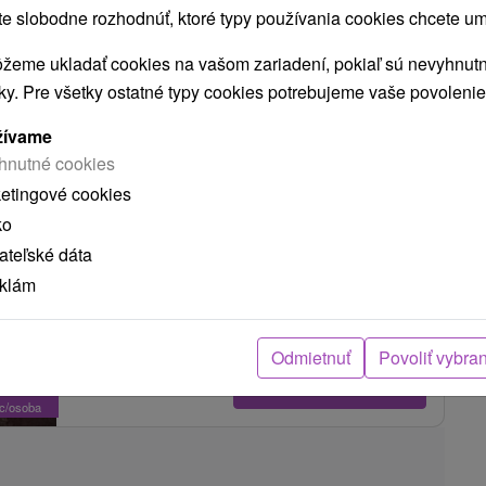
 slobodne rozhodnúť, ktoré typy používania cookies chcete um
BYT S BAZÉNOM A ZĽAVOU NA VIAC NOCÍ
žeme ukladať cookies na vašom zariadení, pokiaľ sú nevyhnutn
nky. Pre všetky ostatné typy cookies potrebujeme vaše povolenie
Rezort Maladinovo Liptovský Mikuláš
žívame
Liptovský Mikuláš
hnutné cookies
9,8
(6 recenzií)
ketingové cookies
ko
Rezort Maladinovo sa nachádza na brehu
teľské dáta
Liptovskej Mary, priamo oproti aquaparku
Tatralandia. Vďaka svojej výbornej polohe ponúka
eklám
nádherné...
Odmietnuť
Povoliť vybra
,67
€
ZOBRAZIŤ
oc/osoba