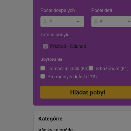
Počet dospelých
Počet detí
Termín pobytu
Príchod - Odchod
Ubytovanie
Domáci miláčik (64)
S bazénom (61)
Pre rodiny s deťmi (176)
Kategórie
Všetky kategórie