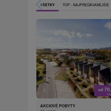
TOP - NAJPREDÁVANEJŠIE
VŠETKY
70
od
/n
AKCIOVÉ POBYTY