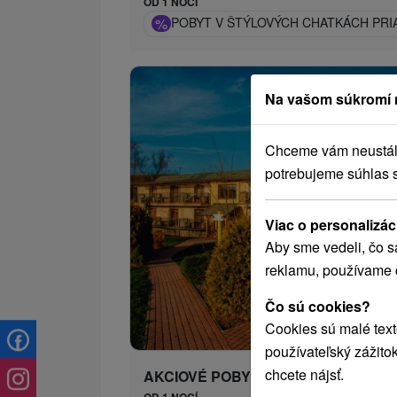
OD 1 NOCÍ
%
POBYT V ŠTÝLOVÝCH CHATKÁCH PRI
Na vašom súkromí 
Chceme vám neustále 
potrebujeme súhlas 
Viac o personalizác
Aby sme vedeli, čo s
reklamu, používame 
Čo sú cookies?
48
od
Cookies sú malé text
/n
používateľský zážito
chcete nájsť.
AKCIOVÉ POBYTY
OD 1 NOCÍ