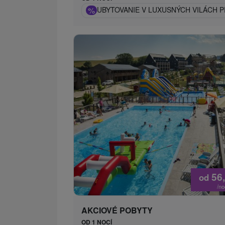
%
UBYTOVANIE V LUXUSNÝCH VILÁCH P
56
od
/n
AKCIOVÉ POBYTY
OD 1 NOCÍ