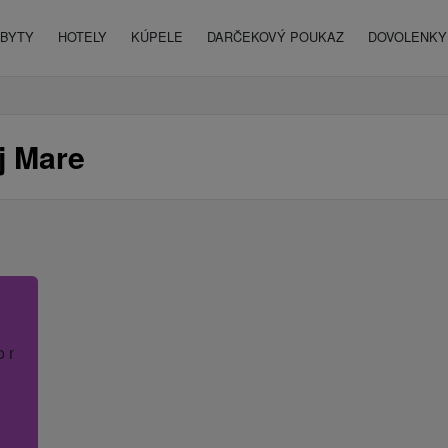
BYTY
HOTELY
KÚPELE
DARČEKOVÝ POUKAZ
DOVOLENKY 
j Mare
o názov hotela.