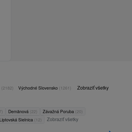
Zobraziť všetky
o
(2182)
Východné Slovensko
(1261)
7)
Demänová
(22)
Závažná Poruba
(20)
Zobraziť všetky
Liptovská Sielnica
(12)