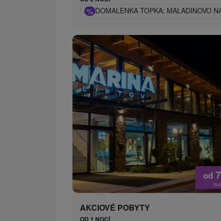
%
DOMALENKA TOPKA: MALADINOVO NA
7
od
/n
AKCIOVÉ POBYTY
OD 1 NOCÍ