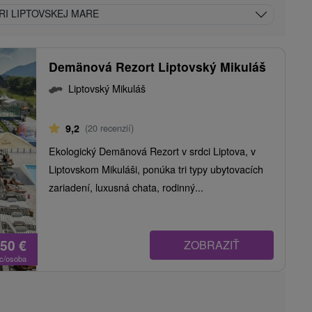
RI LIPTOVSKEJ MARE
Demänová Rezort Liptovský Mikuláš
Liptovský Mikuláš
9,2
(20 recenzií)
Ekologický Demänová Rezort v srdci Liptova, v
Liptovskom Mikuláši, ponúka tri typy ubytovacích
zariadení, luxusná chata, rodinný...
,50
€
ZOBRAZIŤ
oc/osoba