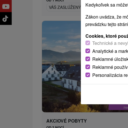
Kedykoľvek sa môžete
VÁŠ ZASLÚŽENÝ RELAX NA LIPTOVE: PO
Zákon uvádza, že mô
prevádzku tejto strá
Cookies, ktoré pou
Technické a nevy
Analytické a mar
Reklamné úložis
Reklamné používa
Personalizácia r
63
od
/n
AKCIOVÉ POBYTY
OD 2 NOCÍ