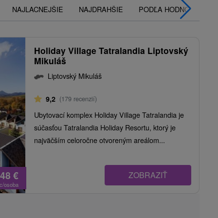
NAJLACNEJŠIE
NAJDRAHŠIE
PODĽA HODNOTENÍ
Holiday Village Tatralandia Liptovský
Mikuláš
Liptovský Mikuláš
9,2
(179 recenzií)
Ubytovací komplex Holiday Village Tatralandia je
súčasťou Tatralandia Holiday Resortu, ktorý je
najväčším celoročne otvoreným areálom...
,48
€
ZOBRAZIŤ
oc/osoba