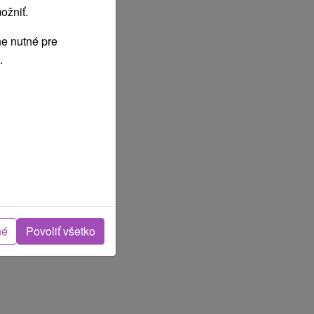
ožniť.
e nutné pre
.
né
Povoliť všetko