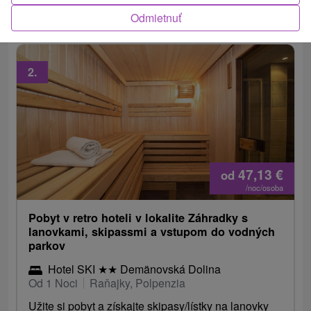
telo aj myseľ.
Odmietnuť
2.
47,13
€
od
/noc/osoba
Pobyt v retro hoteli v lokalite Záhradky s
lanovkami, skipassmi a vstupom do vodných
parkov
Hotel SKI
★
★
Demänovská Dolina
Od 1 Noci
Raňajky, Polpenzia
Užite si pobyt a získajte skipasy/lístky na lanovky