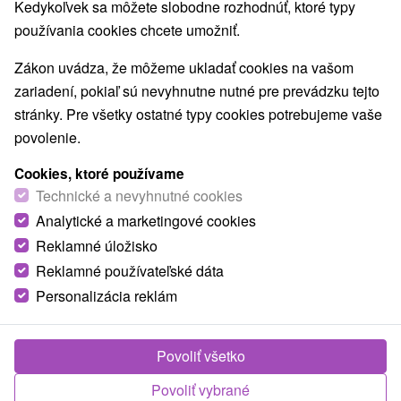
Najpredávanejšie
Kedykoľvek sa môžete slobodne rozhodnúť, ktoré typy
používania cookies chcete umožniť.
1.
Zákon uvádza, že môžeme ukladať cookies na vašom
zariadení, pokiaľ sú nevyhnutne nutné pre prevádzku tejto
stránky. Pre všetky ostatné typy cookies potrebujeme vaše
povolenie.
Cookies, ktoré používame
83,-
€
od
Technické a nevyhnutné cookies
/noc/osoba
Analytické a marketingové cookies
Reklamné úložisko
Pobyt Senior s balíčkom služieb za
zvýhodnenú cenu: Liečivý oddych a zaslúžený
Reklamné používateľské dáta
relax v kúpeľoch
Personalizácia reklám
Kúpele Lúčky
Od 3 Nocí
Plná Penzia
Povoliť všetko
Nechajte sa rozmaznávať liečivou vodou, chutnou
Povoliť vybrané
stravou a láskavým prístupom, ktorý zregeneruje