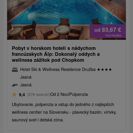
83,67
€
od
/noc/osoba
Pobyt v horskom hoteli s nádychom
francúzskych Álp: Dokonalý oddych a
wellness zážitok pod Chopkom
Hotel Ski & Wellness Residence Družba
★
★
★
★
Jasná
Jasná
Od 2 Nocí
Polpenzia
9,4
(279 recenzií)
Ubytovanie, polpenzia a vstup do jedného z najlepších
wellness centier na Slovensku - plavecký bazén, vírivky,
saunový svet i detská zóna.