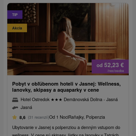
TIP
Akcia
52,23
€
od
/noc/osoba
Pobyt v obľúbenom hoteli v Jasnej: Wellness,
lanovky, skipasy a aquaparky v cene
Hotel Ostredok
★
★
★
Demänovská Dolina - Jasná
Jasná
Od 1 Noci
Raňajky, Polpenzia
8,6
(31 recenzií)
Ubytovanie v Jasnej s polpenziou a denným vstupom do
wellness. V cene sú skipasy, lístky na lanovky v Tatrách