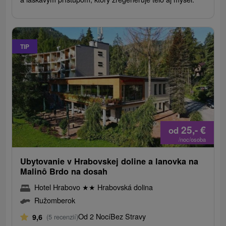
TIP
25,-
€
od
/noc/osoba
Ubytovanie v Hrabovskej doline a lanovka na
Malinô Brdo na dosah
Hotel Hrabovo
★
★
Hrabovská dolina
Ružomberok
Od 2 Nocí
Bez Stravy
9,6
(5 recenzií)