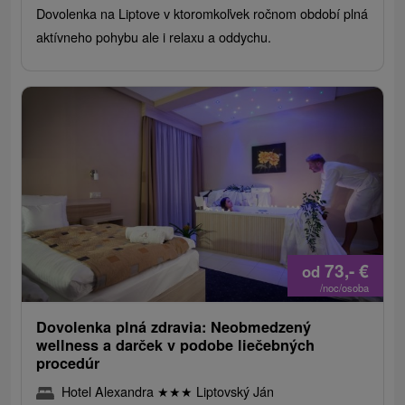
Dovolenka na Liptove v ktoromkoľvek ročnom období plná
aktívneho pohybu ale i relaxu a oddychu.
73,-
€
od
/noc/osoba
Dovolenka plná zdravia: Neobmedzený
wellness a darček v podobe liečebných
procedúr
Hotel Alexandra
★
★
★
Liptovský Ján