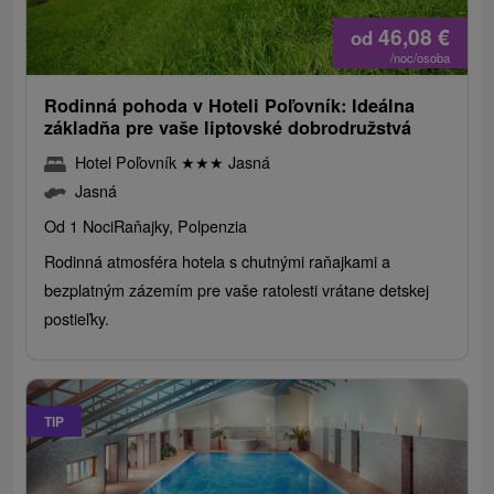
46,08
€
od
/noc/osoba
Rodinná pohoda v Hoteli Poľovník: Ideálna
základňa pre vaše liptovské dobrodružstvá
Hotel Poľovník
★
★
★
Jasná
Jasná
Od 1 Noci
Raňajky, Polpenzia
Rodinná atmosféra hotela s chutnými raňajkami a
bezplatným zázemím pre vaše ratolesti vrátane detskej
postieľky.
TIP