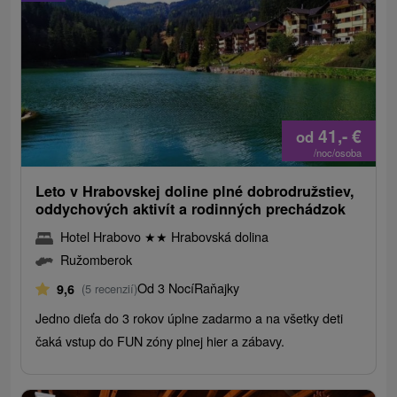
41,-
€
od
/noc/osoba
Leto v Hrabovskej doline plné dobrodružstiev,
oddychových aktivít a rodinných prechádzok
Hotel Hrabovo
★
★
Hrabovská dolina
Ružomberok
Od 3 Nocí
Raňajky
9,6
(5 recenzií)
Jedno dieťa do 3 rokov úplne zadarmo a na všetky deti
čaká vstup do FUN zóny plnej hier a zábavy.