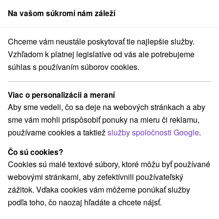
Na vašom súkromí nám záleží
člen skupiny
Sorger
Chceme vám neustále poskytovať tie najlepšie služby.
Pobyty na Slovensku
Seniorské pobyty
Liptov
Vzhľadom k platnej legislatíve od vás ale potrebujeme
súhlas s používaním súborov cookies.
Seniorské pobyty na Liptove
Viac o personalizácii a meraní
Kategórie
Aby sme vedeli, čo sa deje na webových stránkach a aby
sme vám mohli prispôsobiť ponuky na mieru či reklamu,
Všetky kategórie
Pobyty so zľavou
(27)
používame cookies a taktiež
služby spoločnosti Google
.
Wellness pobyty
Víkendové pobyty
(32)
(37)
Romantické pobyty
Seniorské pobyty
(15)
(14)
Čo sú cookies?
Rodinné pobyty
(34)
Cookies sú malé textové súbory, ktoré môžu byť používané
webovými stránkami, aby zefektívnili používateľský
zážitok. Vďaka cookies vám môžeme ponúkať služby
Vyberte lokalitu alebo termín
podľa toho, čo naozaj hľadáte a chcete nájsť.