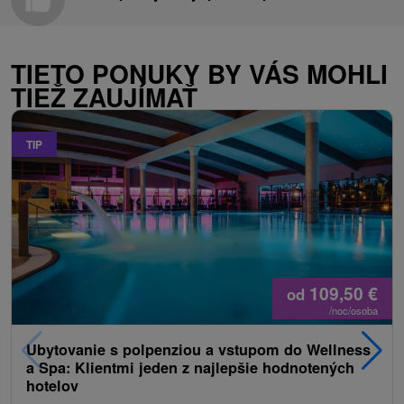
TIETO PONUKY BY VÁS MOHLI
TIEŽ ZAUJÍMAŤ
TIP
109,50
€
od
/noc/osoba
Ubytovanie s polpenziou a vstupom do Wellness
a Spa: Klientmi jeden z najlepšie hodnotených
hotelov