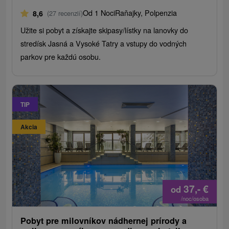
Od 1 Noci
Raňajky, Polpenzia
8,6
(27 recenzií)
Užite si pobyt a získajte skipasy/lístky na lanovky do
stredísk Jasná a Vysoké Tatry a vstupy do vodných
parkov pre každú osobu.
TIP
Akcia
37,-
€
od
/noc/osoba
Pobyt pre milovníkov nádhernej prírody a