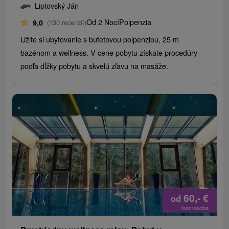
Liptovský Ján
Od 2 Nocí
Polpenzia
9,0
(130 recenzií)
Užite si ubytovanie s bufetovou polpenziou, 25 m
bazénom a wellness. V cene pobytu získate procedúry
podľa dĺžky pobytu a skvelú zľavu na masáže.
60,-
€
od
/noc/osoba