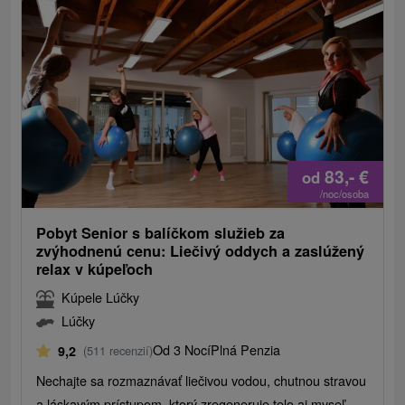
83,-
€
od
/noc/osoba
Pobyt Senior s balíčkom služieb za
zvýhodnenú cenu: Liečivý oddych a zaslúžený
relax v kúpeľoch
Kúpele Lúčky
Lúčky
Od 3 Nocí
Plná Penzia
9,2
(511 recenzií)
Nechajte sa rozmaznávať liečivou vodou, chutnou stravou
a láskavým prístupom, ktorý zregeneruje telo aj myseľ.