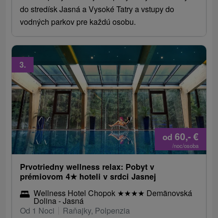
do stredísk Jasná a Vysoké Tatry a vstupy do
vodných parkov pre každú osobu.
3.
60,-
€
od
/noc/osoba
Prvotriedny wellness relax: Pobyt v
prémiovom 4
★
hoteli v srdci Jasnej
Wellness Hotel Chopok
★
★
★
★
Demänovská
Dolina - Jasná
Od 1 Noci
Raňajky, Polpenzia