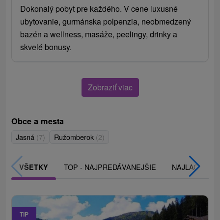
Dokonalý pobyt pre každého. V cene luxusné
ubytovanie, gurmánska polpenzia, neobmedzený
bazén a wellness, masáže, peelingy, drinky a
skvelé bonusy.
Zobraziť viac
Obce a mesta
Jasná
(7)
Ružomberok
(2)
TOP - NAJPREDÁVANEJŠIE
NAJLACNEJŠI
VŠETKY
TIP