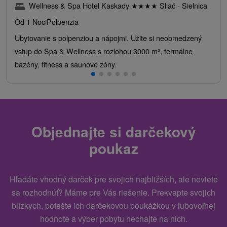
Wellness & Spa Hotel Kaskady
★
★
★
★
Sliač - Sielnica
Od 1 Noci
Polpenzia
Ubytovanie s polpenziou a nápojmi. Užite si neobmedzený
vstup do Spa & Wellness s rozlohou 3000 m², termálne
bazény, fitness a saunové zóny.
Objednajte si darčekový
poukaz
Hľadáte vhodný darček pre svojich najbližších, ale neviete
sa rozhodnúť? Máme pre Vás riešenie. Prekvapte svojich
blízkych, potešte ich darčekovou poukážkou v ľubovoľnej
hodnote a výber pobytu nechajte na nich.