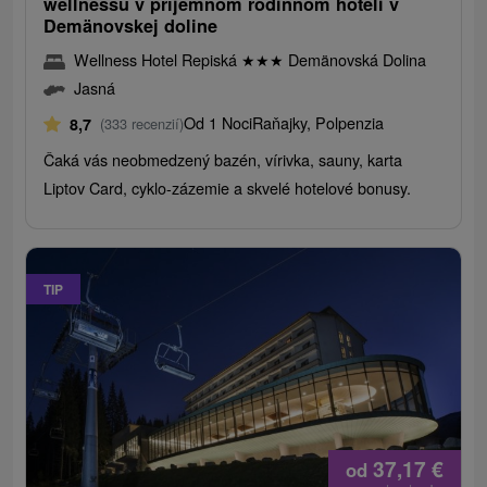
wellnessu v príjemnom rodinnom hoteli v
Demänovskej doline
Wellness Hotel Repiská
★
★
★
Demänovská Dolina
Jasná
Od 1 Noci
Raňajky, Polpenzia
8,7
(333 recenzií)
Čaká vás neobmedzený bazén, vírivka, sauny, karta
Liptov Card, cyklo-zázemie a skvelé hotelové bonusy.
TIP
37,17
€
od