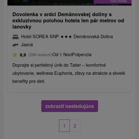
/noc/osoba
Dovolenka v srdci Demänovskej doliny s
exkluzívnou polohou hotela len pár metrov od
lanovky
Hotel SOREA SNP
★
★
★
Demänovská Dolina
Jasná
Od 1 Noci
Polpenzia
8,9
(299 recenzií)
Doprajte si perfektný únik do Tatier – komfortné
ubytovanie, wellness Euphoria, zľavy na atrakcie a skvelé
benefity pre deti.
zobraziť nasledujúce
1
2