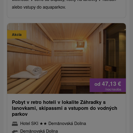
alebo vstupy do aquaparkov.
Akcia
47,13
€
od
/noc/osoba
Pobyt v retro hoteli v lokalite Záhradky s
lanovkami, skipassmi a vstupom do vodných
parkov
Hotel SKI
★
★
Demänovská Dolina
Demänovská Dolina