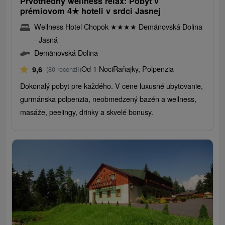
Prvotriedny wellness relax: Pobyt v
prémiovom 4
★
hoteli v srdci Jasnej
Wellness Hotel Chopok
★
★
★
★
Demänovská Dolina
- Jasná
Demänovská Dolina
Od 1 Noci
Raňajky, Polpenzia
9,6
(80 recenzií)
Dokonalý pobyt pre každého. V cene luxusné ubytovanie,
gurmánska polpenzia, neobmedzený bazén a wellness,
masáže, peelingy, drinky a skvelé bonusy.