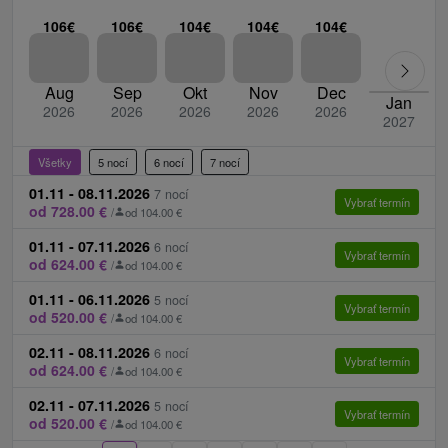
1x vstup do Kardio fitness centra
106€
106€
104€
104€
104€
pitná kúra z prameňa HGL-3 zadarmo
welcome drink, kúpeľné víno
Aug
Sep
Okt
Nov
Dec
Jan
2026
2026
2026
2026
2026
župan na izbe
2027
darček pri oslave narodenín
Všetky
5 nocí
6 nocí
7 nocí
pripojenie na internet zadarmo
zľavová karta Liptov Region Card zadarmo
01.11 - 08.11.2026
7 nocí
Vybrať termín
od 728.00 €
/
od 104.00 €
Deti
01.11 - 07.11.2026
6 nocí
Vybrať termín
od 624.00 €
/
od 104.00 €
Dieťa do 18 mesiacov vrátane – zadarmo, bez
nároku na lôžko a stravu, vstup do bazénov podľa
01.11 - 06.11.2026
5 nocí
Vybrať termín
od 520.00 €
/
od 104.00 €
pobytu dospelej osoby, s ktorou je dieťa na pobyte.
Dieťa od 18 mesiacov do 5 rokov vrátane - 20 € s
02.11 - 08.11.2026
6 nocí
Vybrať termín
od 624.00 €
/
od 104.00 €
DPH na noc bez nároku na lôžko, strava a vstup
do bazénov podľa pobytu dospelej osoby, s ktorou
02.11 - 07.11.2026
5 nocí
Vybrať termín
od 520.00 €
/
od 104.00 €
je dieťa na pobyte.