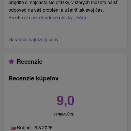
prejdite si najčastejšie otázky, v ktorých môžete nájsť
potvrdené ubytovanie pri zachovaní jeho štandardu.
odpoveď na váš problém a ušetriť tak svoj čas.
Bonusy v cene pobytu sa v prípade ich nevyužitia
Pozrite si
často kladené otázky - FAQ
.
nenahrádzajú žiadnymi dodatočnými službami ani
finančnou kompenzáciou.
Garancia najnižšej ceny
Recenzie
Recenzie kúpeľov
9,0
VYNIKAJÚCE
Robert - 6.8.2026