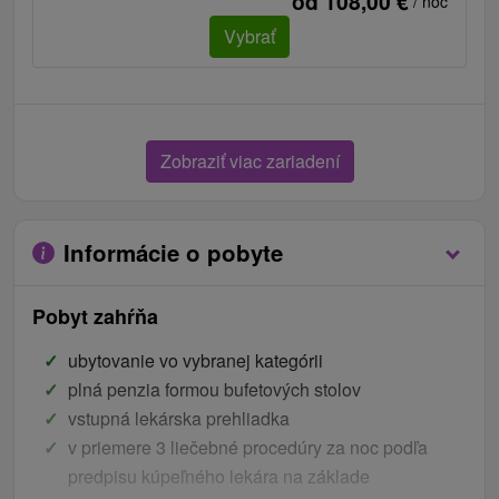
od 108,00 €
/ noc
Vybrať
Zobraziť viac zariadení
Informácie o pobyte
Pobyt zahŕňa
ubytovanie vo vybranej kategórii
plná penzia formou bufetových stolov
vstupná lekárska prehliadka
v priemere 3 liečebné procedúry za noc podľa
predpisu kúpeľného lekára na základe