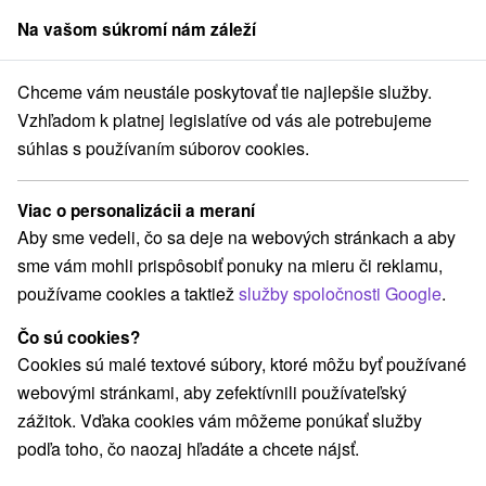
Na vašom súkromí nám záleží
člen skupiny
Sorger
Chceme vám neustále poskytovať tie najlepšie služby.
čky
Pobyt KLASIK: Najobľúbenejší pobyt zameraný na liečbu a preve
Vzhľadom k platnej legislatíve od vás ale potrebujeme
súhlas s používaním súborov cookies.
Pobyt KLASIK: Najobľúbenejší
pobyt zameraný na liečbu a
Viac o personalizácii a meraní
prevenciu chorôb
Aby sme vedeli, čo sa deje na webových stránkach a aby
Kúpele Lúčky
Lúčky
sme vám mohli prispôsobiť ponuky na mieru či reklamu,
používame cookies a taktiež
služby spoločnosti Google
.
Vybrať termín
Čo sú cookies?
Cookies sú malé textové súbory, ktoré môžu byť používané
webovými stránkami, aby zefektívnili používateľský
Navigovať do miesta
zážitok. Vďaka cookies vám môžeme ponúkať služby
podľa toho, čo naozaj hľadáte a chcete nájsť.
9,1
Vynikajúce
628 recenzií
·