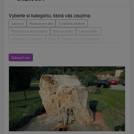
Vyberte si kategóriu, ktorá vás zaujíma
Jaskyne
Atrakcie pre deti
Turistické atrakcie
Planetária a observatória
Bobové dráhy
Lanové dráhy
Adrenalinové atrakcie
Šport
Detské centrá a mestečká
Múzeá a galérie
Laserarény a paintball
Vyhliadkové veže a chodníky
ZOO a zvieracie farmy
Escaperoom
Aquaparky, kúpaliská
Zobraziť viac
Hrady, zámky, zrúcaniny
Skanzeny
Botanické záhrady
Mestské a zámocké parky
Vyhliadkové lety a plavby
Štíty
Jazerá, plesá, vodné nádrže
Technické pamiatky
Pamätníky
Vodopády
Drevené kostolíky
Pramene
Divadlá
Jazda na koni
Túry a turistické chodníky
Kaštiele
Horské chaty
Sakrálne miesta
Plte, rafting, splavy
Architektonické stavby
Lyžiarske strediská
Golfové ihriská
Motokárové dráhy
Amfiteátre a kiná v prírode
Vínne cesty
Cyklotrasy