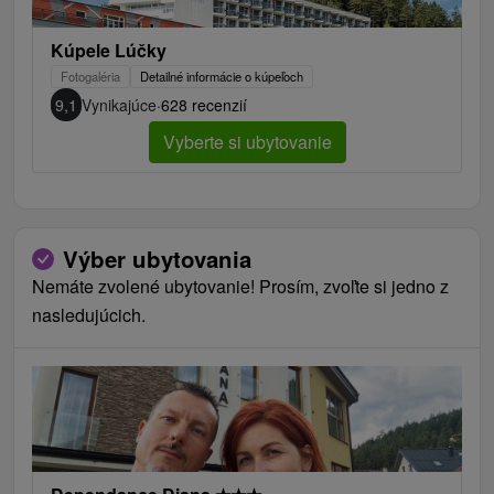
Kúpele Lúčky
Fotogaléria
Detailné informácie o kúpeľoch
9,1
Vynikajúce
·
628 recenzií
Vyberte si ubytovanie
Výber ubytovania
Nemáte zvolené ubytovanie! Prosím, zvoľte si jedno z
nasledujúcich.