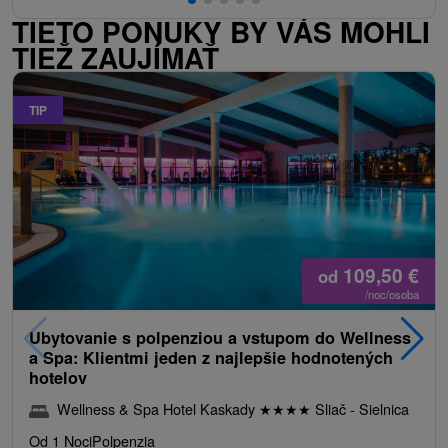
TIETO PONUKY BY VÁS MOHLI
TIEŽ ZAUJÍMAŤ
TIP
109,50
€
od
/noc/osoba
Ubytovanie s polpenziou a vstupom do Wellness
a Spa: Klientmi jeden z najlepšie hodnotených
hotelov
Wellness & Spa Hotel Kaskady
★
★
★
★
Sliač - Sielnica
Od 1 Noci
Polpenzia