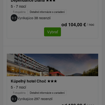
Dependance Diana
★
★
★
5 - 7 nocí
Fotogaléria
Detailné informácie o zariadení
9,5
Vynikajúce
·
38 recenzií
od 104,00 €
/ noc
Vybrať
Kúpeľný hotel Choč
★
★
★
5 - 7 nocí
Fotogaléria
Detailné informácie o zariadení
9,1
Vynikajúce
·
297 recenzií