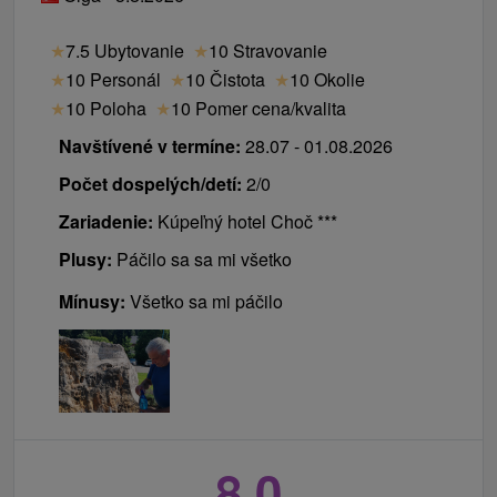
★
7.5 Ubytovanie
★
10 Stravovanie
★
10 Personál
★
10 Čistota
★
10 Okolie
★
10 Poloha
★
10 Pomer cena/kvalita
Navštívené v termíne:
28.07 - 01.08.2026
Počet dospelých/detí:
2/0
Zariadenie:
Kúpeľný hotel Choč ***
Plusy:
Páčilo sa sa mi všetko
Mínusy:
Všetko sa mi páčilo
8,0