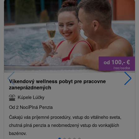
100,-
€
od
/noc/osoba
Víkendový wellness pobyt pre pracovne
zaneprázdnených
Kúpele Lúčky
Od 2 Nocí
Plná Penzia
Čakajú vás príjemné procedúry, vstup do vitálneho sveta,
chutná plná penzia a neobmedzený vstup do vonkajších
bazénov.