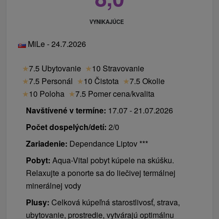
VYNIKAJÚCE
MiLe - 24.7.2026
★
7.5 Ubytovanie
★
10 Stravovanie
★
7.5 Personál
★
10 Čistota
★
7.5 Okolie
★
10 Poloha
★
7.5 Pomer cena/kvalita
Navštívené v termíne:
17.07 - 21.07.2026
Počet dospelých/detí:
2/0
Zariadenie:
Dependance Liptov ***
Pobyt:
Aqua-Vital pobyt kúpele na skúšku.
Relaxujte a ponorte sa do liečivej termálnej
minerálnej vody
Plusy:
Celková kúpeľná starostlivosť, strava,
ubytovanie, prostredie, vytvárajú optimálnu