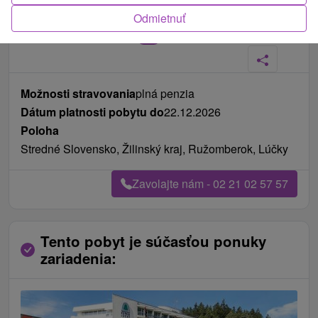
Odmietnuť
Fotografie od zákazníkov
+15
Možnosti stravovania
plná penzia
Dátum platnosti pobytu do
22.12.2026
Poloha
Stredné Slovensko, Žilinský kraj, Ružomberok, Lúčky
Zavolajte nám - 02 21 02 57 57
Tento pobyt je súčasťou ponuky
zariadenia: