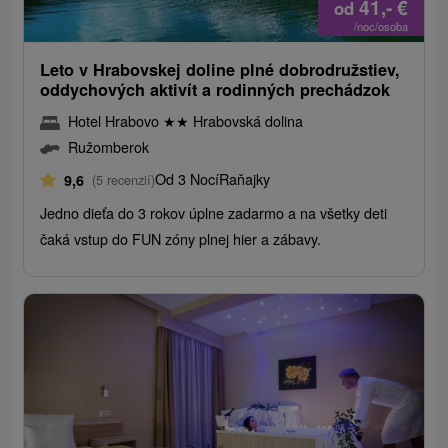
41,-
€
od
/noc/osoba
Leto v Hrabovskej doline plné dobrodružstiev,
oddychových aktivít a rodinných prechádzok
Hotel Hrabovo
★
★
Hrabovská dolina
Ružomberok
Od 3 Nocí
Raňajky
9,6
(5 recenzií)
Jedno dieťa do 3 rokov úplne zadarmo a na všetky deti
čaká vstup do FUN zóny plnej hier a zábavy.