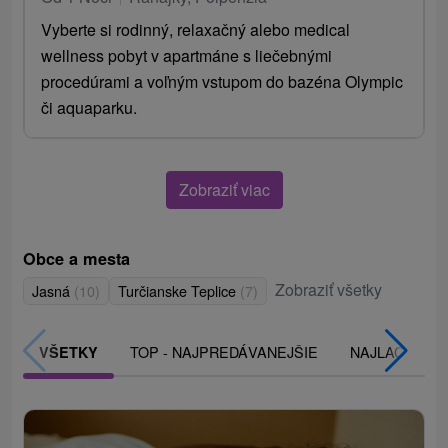
Vyberte si rodinný, relaxačný alebo medical
wellness pobyt v apartmáne s liečebnými
procedúrami a voľným vstupom do bazéna Olympic
či aquaparku.
Zobraziť viac
Obce a mesta
Zobraziť všetky
Jasná
(10)
Turčianske Teplice
(7)
TOP - NAJPREDÁVANEJŠIE
NAJLACNEJŠI
VŠETKY