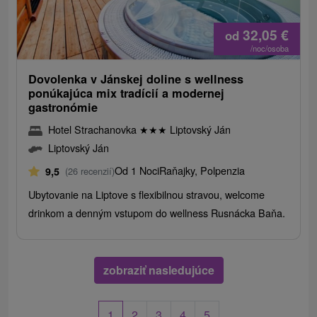
32,05
€
od
/noc/osoba
Dovolenka v Jánskej doline s wellness
ponúkajúca mix tradícií a modernej
gastronómie
Hotel Strachanovka
★
★
★
Liptovský Ján
Liptovský Ján
Od 1 Noci
Raňajky, Polpenzia
9,5
(26 recenzií)
Ubytovanie na Liptove s flexibilnou stravou, welcome
drinkom a denným vstupom do wellness Rusnácka Baňa.
zobraziť nasledujúce
1
2
3
4
5