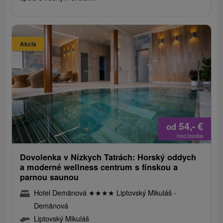
Akcia
54,-
€
od
/noc/osoba
Dovolenka v Nízkych Tatrách: Horský oddych
a moderné wellness centrum s fínskou a
parnou saunou
Hotel Demänová
★
★
★
★
Liptovský Mikuláš -
Demänová
Liptovský Mikuláš