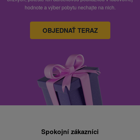
hodnote a výber pobytu nechajte na nich.
OBJEDNAŤ TERAZ
Spokojní zákazníci