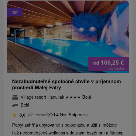
TIP
106,25
€
od
/noc/osoba
Nezabudnuteľné spoločné chvíle v príjemnom
prostredí Malej Fatry
Village resort Hanuliak
★
★
★
★
Belá
Belá
Od 4 Nocí
Polpenzia
8,6
(28 recenzií)
Pobyt zahŕňa ubytovanie s polpenziou a užiť si môžete
tiež neobmedzený wellness s detským bazénom a fitness.