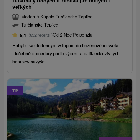
Dokonalý oddych a zábava pre malých i
veľkých
Moderné Kúpele Turčianske Teplice
Turčianske Teplice
Od 2 Nocí
Polpenzia
9,1
(832 recenzií)
Pobyt s každodenným vstupom do bazénového sveta.
Liečebné procedúry podľa výberu a balík exkluzívnych
bonusov navyše.
TIP