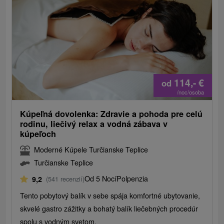
114,-
€
od
/noc/osoba
Kúpeľná dovolenka: Zdravie a pohoda pre celú
rodinu, liečivý relax a vodná zábava v
kúpeľoch
Moderné Kúpele Turčianske Teplice
Turčianske Teplice
Od 5 Nocí
Polpenzia
9,2
(541 recenzií)
Tento pobytový balík v sebe spája komfortné ubytovanie,
skvelé gastro zážitky a bohatý balík liečebných procedúr
spolu s vodným svetom.