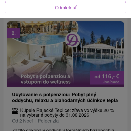
animácie v detskom kútiku.
Odmietnuť
2.
116,-
€
od
/noc/osoba
Ubytovanie s polpenziou: Pobyt plný
oddychu, relaxu a blahodarných účinkov tepla
Kúpele Rajecké Teplice: zľava vo výške 20 %
na vybrané pobyty do 31.08.2026
Od 2 Nocí
Polpenzia
Zažite dokonalý oddych v termálnych bazénoch a