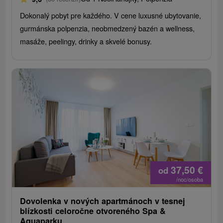
Dokonalý pobyt pre každého. V cene luxusné ubytovanie,
gurmánska polpenzia, neobmedzený bazén a wellness,
masáže, peelingy, drinky a skvelé bonusy.
37,50
€
od
/noc/osoba
Dovolenka v nových apartmánoch v tesnej
blízkosti celoročne otvoreného Spa &
Aquaparku