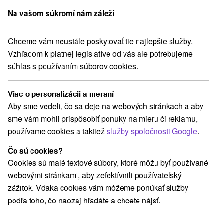
Na vašom súkromí nám záleží
člen skupiny
Sorger
Chceme vám neustále poskytovať tie najlepšie služby.
Pobyty na Slovensku
Rodinné pobyty
Severné Slovensko
Vzhľadom k platnej legislatíve od vás ale potrebujeme
súhlas s používaním súborov cookies.
Rodinné pobyty na Severnom
Slovensku
Viac o personalizácii a meraní
Aby sme vedeli, čo sa deje na webových stránkach a aby
Kategórie
sme vám mohli prispôsobiť ponuky na mieru či reklamu,
používame cookies a taktiež
služby spoločnosti Google
.
Všetky kategórie
Pobyty so zľavou
(37)
Wellness pobyty
Víkendové pobyty
(54)
(53)
Čo sú cookies?
Romantické pobyty
Seniorské pobyty
(19)
(19)
Cookies sú malé textové súbory, ktoré môžu byť používané
Rodinné pobyty
(45)
webovými stránkami, aby zefektívnili používateľský
zážitok. Vďaka cookies vám môžeme ponúkať služby
podľa toho, čo naozaj hľadáte a chcete nájsť.
Vyberte lokalitu alebo termín