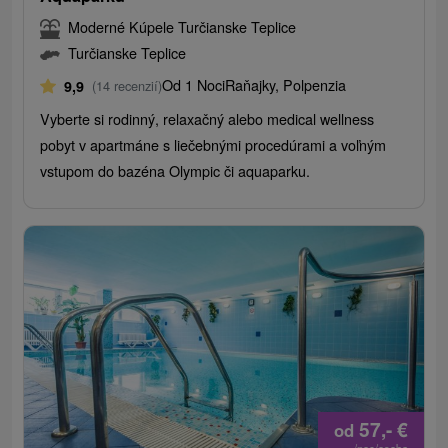
Moderné Kúpele Turčianske Teplice
Turčianske Teplice
Od 1 Noci
Raňajky, Polpenzia
9,9
(14 recenzií)
Vyberte si rodinný, relaxačný alebo medical wellness
pobyt v apartmáne s liečebnými procedúrami a voľným
vstupom do bazéna Olympic či aquaparku.
57,-
€
od