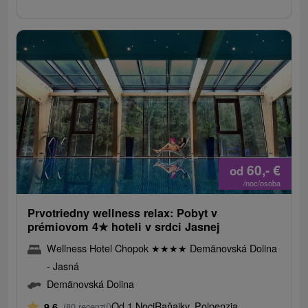
60,-
€
od
/noc/osoba
Prvotriedny wellness relax: Pobyt v
prémiovom 4
★
hoteli v srdci Jasnej
Wellness Hotel Chopok
★
★
★
★
Demänovská Dolina
- Jasná
Demänovská Dolina
Od 1 Noci
Raňajky, Polpenzia
9,6
(80 recenzií)