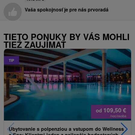
Vaša spokojnosť je pre nás prvoradá
TIETO PONUKY BY VÁS MOHLI
TIEŽ ZAUJÍMAŤ
TIP
109,50
€
od
/noc/osoba
Ubytovanie s polpenziou a vstupom do Wellness
a Spa: Klientmi jeden z najlepšie hodnotených