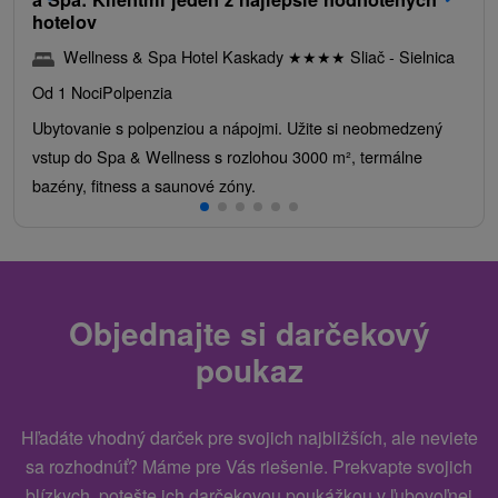
hotelov
Wellness & Spa Hotel Kaskady
★
★
★
★
Sliač - Sielnica
Od 1 Noci
Polpenzia
Ubytovanie s polpenziou a nápojmi. Užite si neobmedzený
vstup do Spa & Wellness s rozlohou 3000 m², termálne
bazény, fitness a saunové zóny.
Objednajte si darčekový
poukaz
Hľadáte vhodný darček pre svojich najbližších, ale neviete
sa rozhodnúť? Máme pre Vás riešenie. Prekvapte svojich
blízkych, potešte ich darčekovou poukážkou v ľubovoľnej