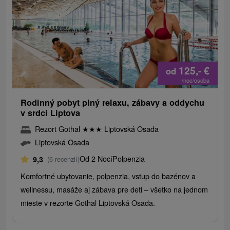
125,-
€
od
/noc/osoba
Rodinný pobyt plný relaxu, zábavy a oddychu
v srdci Liptova
Rezort Gothal
★
★
★
Liptovská Osada
Liptovská Osada
Od 2 Nocí
Polpenzia
9,3
(6 recenzií)
Komfortné ubytovanie, polpenzia, vstup do bazénov a
wellnessu, masáže aj zábava pre deti – všetko na jednom
mieste v rezorte Gothal Liptovská Osada.