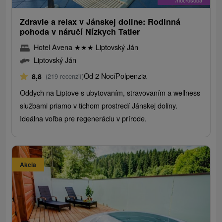
/noc/osoba
Zdravie a relax v Jánskej doline: Rodinná
pohoda v náručí Nízkych Tatier
Hotel Avena
★
★
★
Liptovský Ján
Liptovský Ján
Od 2 Nocí
Polpenzia
8,8
(219 recenzií)
Oddych na Liptove s ubytovaním, stravovaním a wellness
službami priamo v tichom prostredí Jánskej doliny.
Ideálna voľba pre regeneráciu v prírode.
Akcia