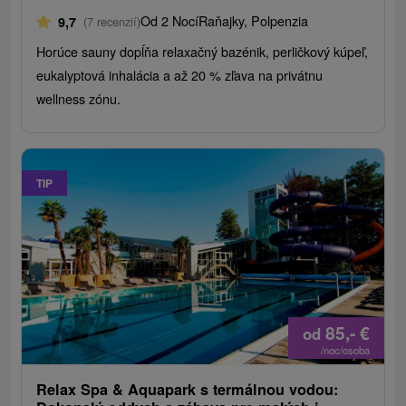
Od 2 Nocí
Raňajky, Polpenzia
9,7
(7 recenzií)
Horúce sauny dopĺňa relaxačný bazénik, perličkový kúpeľ,
eukalyptová inhalácia a až 20 % zľava na privátnu
wellness zónu.
TIP
85,-
€
od
/noc/osoba
Relax Spa & Aquapark s termálnou vodou: