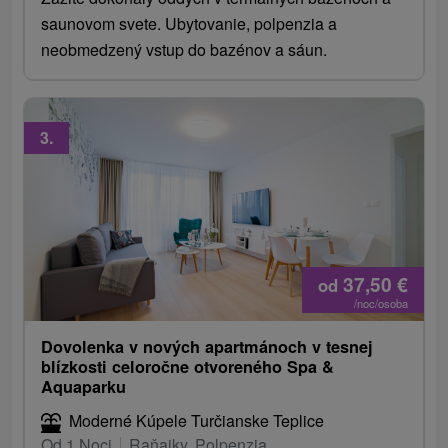
saunovom svete. Ubytovanie, polpenzia a
neobmedzený vstup do bazénov a sáun.
3.
37,50
€
od
/noc/osoba
Dovolenka v nových apartmánoch v tesnej
blízkosti celoročne otvoreného Spa &
Aquaparku
Moderné Kúpele Turčianske Teplice
Od 1 Noci
Raňajky, Polpenzia