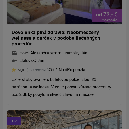
73,-
€
od
/noc/osoba
Dovolenka plná zdravia: Neobmedzený
wellness a darček v podobe liečebných
procedúr
Hotel Alexandra
★
★
★
Liptovský Ján
Liptovský Ján
Od 2 Nocí
Polpenzia
9,0
(130 recenzií)
Užite si ubytovanie s bufetovou polpenziou, 25 m
bazénom a wellness. V cene pobytu získate procedúry
podľa dĺžky pobytu a skvelú zľavu na masáže.
TIP