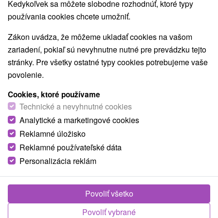
Kedykoľvek sa môžete slobodne rozhodnúť, ktoré typy
Najpredávanejšie
používania cookies chcete umožniť.
Zákon uvádza, že môžeme ukladať cookies na vašom
1.
zariadení, pokiaľ sú nevyhnutne nutné pre prevádzku tejto
stránky. Pre všetky ostatné typy cookies potrebujeme vaše
povolenie.
Cookies, ktoré používame
Technické a nevyhnutné cookies
37,50
€
Analytické a marketingové cookies
od
/noc/osoba
Reklamné úložisko
Reklamné používateľské dáta
Family holidays Galanda: Rodinná dovolenka
s celodenným vstupom do aquaparku
Personalizácia reklám
Moderné Kúpele Turčianske Teplice
Od 1 Noci
Polpenzia
Povoliť všetko
Užijete si neobmedzený aquapark, polpenziu v
Povoliť vybrané
hoteli Veľká Fatra a pre deti sú pripravené zábavné