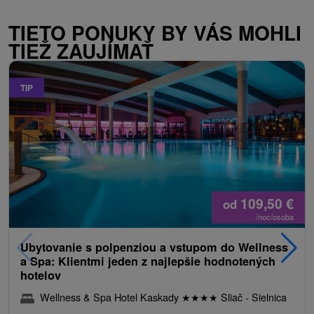
TIETO PONUKY BY VÁS MOHLI
TIEŽ ZAUJÍMAŤ
TIP
109,50
€
od
/noc/osoba
Ubytovanie s polpenziou a vstupom do Wellness
a Spa: Klientmi jeden z najlepšie hodnotených
hotelov
Wellness & Spa Hotel Kaskady
★
★
★
★
Sliač - Sielnica