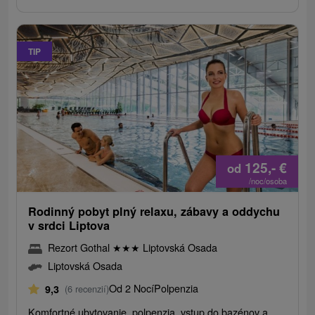
TIP
125,-
€
od
/noc/osoba
Rodinný pobyt plný relaxu, zábavy a oddychu
v srdci Liptova
Rezort Gothal
★
★
★
Liptovská Osada
Liptovská Osada
Od 2 Nocí
Polpenzia
9,3
(6 recenzií)
Komfortné ubytovanie, polpenzia, vstup do bazénov a