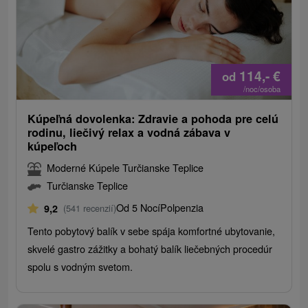
114,-
€
od
/noc/osoba
Kúpeľná dovolenka: Zdravie a pohoda pre celú
rodinu, liečivý relax a vodná zábava v
kúpeľoch
Moderné Kúpele Turčianske Teplice
Turčianske Teplice
Od 5 Nocí
Polpenzia
9,2
(541 recenzií)
Tento pobytový balík v sebe spája komfortné ubytovanie,
skvelé gastro zážitky a bohatý balík liečebných procedúr
spolu s vodným svetom.