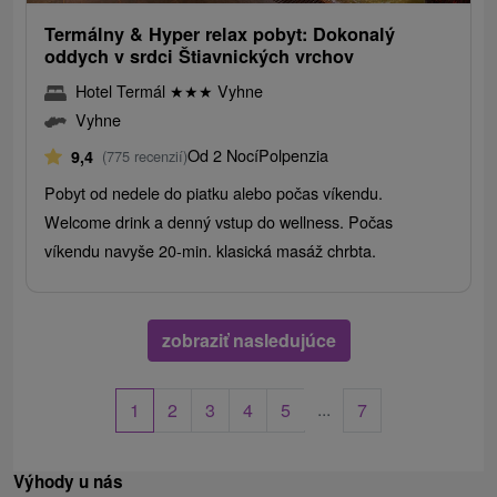
Termálny & Hyper relax pobyt: Dokonalý
oddych v srdci Štiavnických vrchov
Hotel Termál
★
★
★
Vyhne
Vyhne
Od 2 Nocí
Polpenzia
9,4
(775 recenzií)
Pobyt od nedele do piatku alebo počas víkendu.
Welcome drink a denný vstup do wellness. Počas
víkendu navyše 20-min. klasická masáž chrbta.
zobraziť nasledujúce
...
1
2
3
4
5
7
Výhody u nás