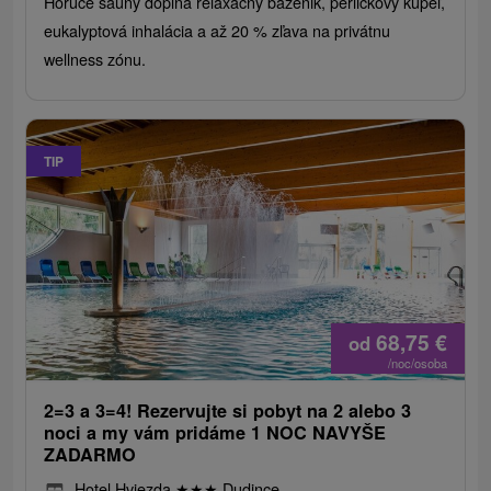
Horúce sauny dopĺňa relaxačný bazénik, perličkový kúpeľ,
eukalyptová inhalácia a až 20 % zľava na privátnu
wellness zónu.
TIP
68,75
€
od
/noc/osoba
2=3 a 3=4! Rezervujte si pobyt na 2 alebo 3
noci a my vám pridáme 1 NOC NAVYŠE
ZADARMO
Hotel Hviezda
★
★
★
Dudince