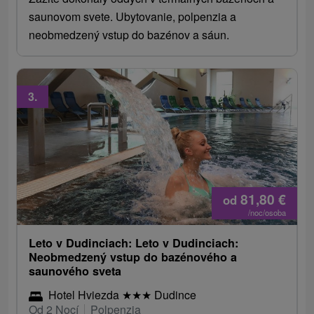
saunovom svete. Ubytovanie, polpenzia a
neobmedzený vstup do bazénov a sáun.
3.
81,80
€
od
/noc/osoba
Leto v Dudinciach: Leto v Dudinciach:
Neobmedzený vstup do bazénového a
saunového sveta
Hotel Hviezda
★
★
★
Dudince
Od 2 Nocí
Polpenzia