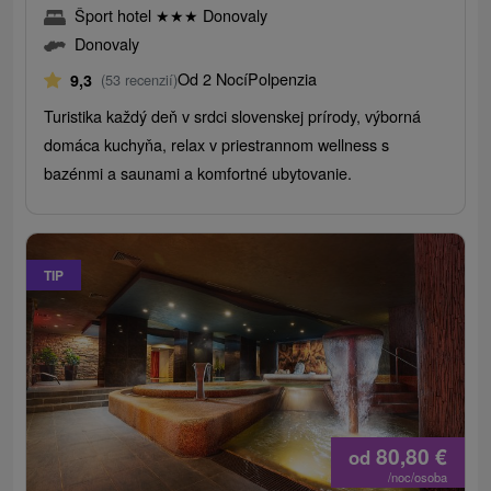
Šport hotel
★
★
★
Donovaly
Donovaly
Od 2 Nocí
Polpenzia
9,3
(53 recenzií)
Turistika každý deň v srdci slovenskej prírody, výborná
domáca kuchyňa, relax v priestrannom wellness s
bazénmi a saunami a komfortné ubytovanie.
TIP
80,80
€
od
/noc/osoba