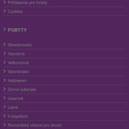
Prihlásenie pre hotely
Cookies
POBYTY
Silvestrovské
Vianočné
Veľkonočné
Valentínske
Halloween
Zimné lyžiarske
Jesenné
Letné
V kúpeľoch
Romantický víkend pre dvoch