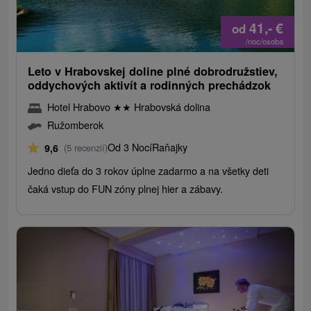
41,-
€
od
/noc/osoba
Leto v Hrabovskej doline plné dobrodružstiev,
oddychových aktivít a rodinných prechádzok
Hotel Hrabovo
★
★
Hrabovská dolina
Ružomberok
Od 3 Nocí
Raňajky
9,6
(5 recenzií)
Jedno dieťa do 3 rokov úplne zadarmo a na všetky deti
čaká vstup do FUN zóny plnej hier a zábavy.