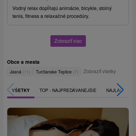
Vodný relax dopĺňajú animácie, bicykle, stolný
tenis, fitness a relaxačné procedúry.
Zobraziť viac
Obce a mesta
Zobraziť všetky
Jasná
(11)
Turčianske Teplice
(7)
TOP - NAJPREDÁVANEJŠIE
NAJLACNEJŠI
VŠETKY