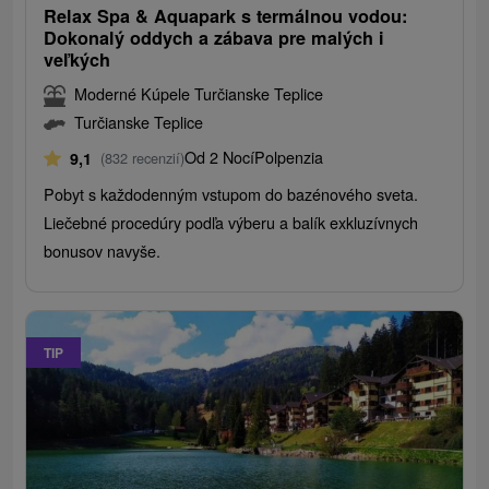
Relax Spa & Aquapark s termálnou vodou:
Dokonalý oddych a zábava pre malých i
veľkých
Moderné Kúpele Turčianske Teplice
Turčianske Teplice
Od 2 Nocí
Polpenzia
9,1
(832 recenzií)
Pobyt s každodenným vstupom do bazénového sveta.
Liečebné procedúry podľa výberu a balík exkluzívnych
bonusov navyše.
TIP