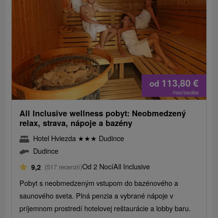
113,80
€
od
/noc/osoba
All Inclusive wellness pobyt: Neobmedzený
relax, strava, nápoje a bazény
Hotel Hviezda
★
★
★
Dudince
Dudince
Od 2 Nocí
All Inclusive
9,2
(517 recenzií)
Pobyt s neobmedzeným vstupom do bazénového a
saunového sveta. Plná penzia a vybrané nápoje v
príjemnom prostredí hotelovej reštaurácie a lobby baru.