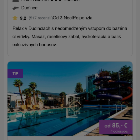
Dudince
Od 3 Nocí
Polpenzia
9,2
(517 recenzií)
Relax v Dudinciach s neobmedzeným vstupom do bazéna
či vírivky. Masáž, rašelinový zábal, hydroterapia a balík
exkluzívnych bonusov.
TIP
85,-
€
od
/noc/osoba