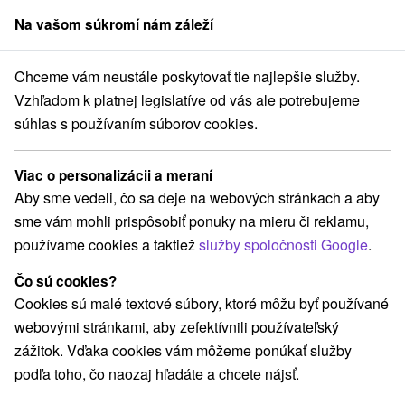
Na vašom súkromí nám záleží
člen skupiny
Sorger
Chceme vám neustále poskytovať tie najlepšie služby.
Pobyty na Slovensku
Rodinné pobyty
Stredné Slovensko
Vzhľadom k platnej legislatíve od vás ale potrebujeme
súhlas s používaním súborov cookies.
Rodinné pobyty na Strednom
Slovensku
Viac o personalizácii a meraní
Aby sme vedeli, čo sa deje na webových stránkach a aby
Kategórie
sme vám mohli prispôsobiť ponuky na mieru či reklamu,
používame cookies a taktiež
služby spoločnosti Google
.
Všetky kategórie
Pobyty so zľavou
(65)
Wellness pobyty
Víkendové pobyty
(89)
(87)
Čo sú cookies?
Romantické pobyty
Seniorské pobyty
(26)
(33)
Cookies sú malé textové súbory, ktoré môžu byť používané
Rodinné pobyty
(67)
webovými stránkami, aby zefektívnili používateľský
zážitok. Vďaka cookies vám môžeme ponúkať služby
podľa toho, čo naozaj hľadáte a chcete nájsť.
Vyberte lokalitu alebo termín