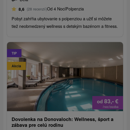
Od 4 Nocí
Polpenzia
8,6
(28 recenzií)
Pobyt zahŕňa ubytovanie s polpenziou a užiť si môžete
tiež neobmedzený wellness s detským bazénom a fitness.
TIP
Akcia
83,-
€
od
/noc/osoba
Dovolenka na Donovaloch: Wellness, šport a
zábava pre celú rodinu