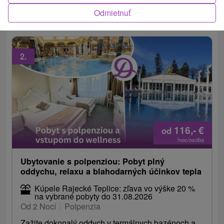
animácie v detskom kútiku.
Odmietnuť
2.
116,-
€
od
/noc/osoba
Ubytovanie s polpenziou: Pobyt plný
oddychu, relaxu a blahodarných účinkov tepla
Kúpele Rajecké Teplice: zľava vo výške 20 %
na vybrané pobyty do 31.08.2026
Od 2 Nocí
Polpenzia
Zažite dokonalý oddych v termálnych bazénoch a