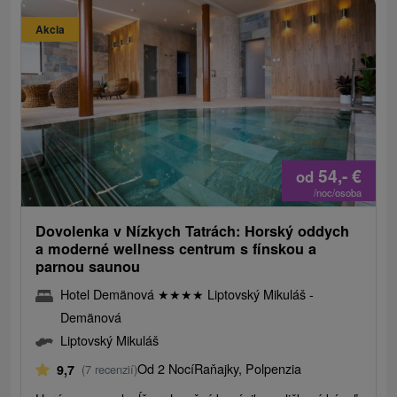
Akcia
54,-
€
od
/noc/osoba
Dovolenka v Nízkych Tatrách: Horský oddych
a moderné wellness centrum s fínskou a
parnou saunou
Hotel Demänová
★
★
★
★
Liptovský Mikuláš -
Demänová
Liptovský Mikuláš
Od 2 Nocí
Raňajky, Polpenzia
9,7
(7 recenzií)