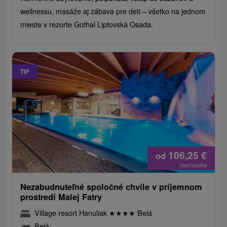
wellnessu, masáže aj zábava pre deti – všetko na jednom
mieste v rezorte Gothal Liptovská Osada.
TIP
106,25
€
od
/noc/osoba
Nezabudnuteľné spoločné chvíle v príjemnom
prostredí Malej Fatry
Village resort Hanuliak
★
★
★
★
Belá
Belá