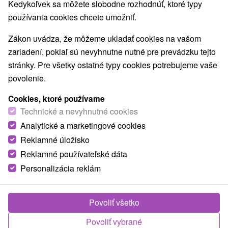
Kedykoľvek sa môžete slobodne rozhodnúť, ktoré typy
Najpredávanejšie
používania cookies chcete umožniť.
Zákon uvádza, že môžeme ukladať cookies na vašom
1.
zariadení, pokiaľ sú nevyhnutne nutné pre prevádzku tejto
stránky. Pre všetky ostatné typy cookies potrebujeme vaše
povolenie.
Cookies, ktoré používame
Technické a nevyhnutné cookies
37,50
€
Analytické a marketingové cookies
od
/noc/osoba
Reklamné úložisko
Reklamné používateľské dáta
Family holidays Galanda: Rodinná dovolenka
s celodenným vstupom do aquaparku
Personalizácia reklám
Moderné Kúpele Turčianske Teplice
Od 1 Noci
Polpenzia
Povoliť všetko
Užijete si neobmedzený aquapark, polpenziu v
Povoliť vybrané
hoteli Veľká Fatra a pre deti sú pripravené zábavné