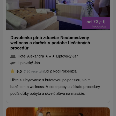
73,-
€
od
/noc/osoba
Dovolenka plná zdravia: Neobmedzený
wellness a darček v podobe liečebných
procedúr
Hotel Alexandra
★
★
★
Liptovský Ján
Liptovský Ján
Od 2 Nocí
Polpenzia
9,0
(130 recenzií)
Užite si ubytovanie s bufetovou polpenziou, 25 m
bazénom a wellness. V cene pobytu získate procedúry
podľa dĺžky pobytu a skvelú zľavu na masáže.