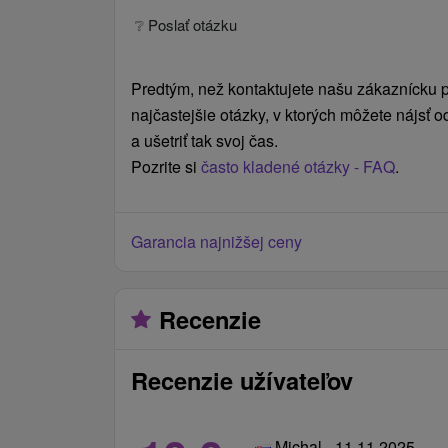
❔ Poslať otázku
Predtým, než kontaktujete našu zákaznícku po
najčastejšie otázky, v ktorých môžete nájsť
a ušetriť tak svoj čas.
Pozrite si
často kladené otázky - FAQ
.
Garancia najnižšej ceny
Recenzie
Recenzie užívateľov
Michal - 11.11.2025