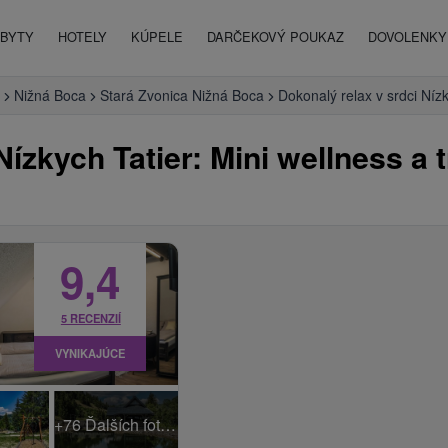
BYTY
HOTELY
KÚPELE
DARČEKOVÝ POUKAZ
DOVOLENKY 
Nižná Boca
Stará Zvonica Nižná Boca
Dokonalý relax v srdci Níz
Nízkych Tatier: Mini wellness a
9,4
5 RECENZIÍ
VYNIKAJÚCE
+76 Ďalších fotiek