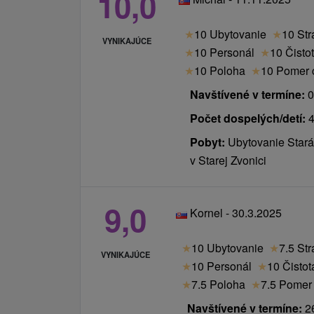
10,0
★
10 Ubytovanie
★
10 Str
VYNIKAJÚCE
★
10 Personál
★
10 Čisto
★
10 Poloha
★
10 Pomer c
Navštívené v termíne:
0
Počet dospelých/detí:
4
Pobyt:
Ubytovanie Stará
v Starej Zvonici
9,0
Kornel - 30.3.2025
★
10 Ubytovanie
★
7.5 St
VYNIKAJÚCE
★
10 Personál
★
10 Čistot
★
7.5 Poloha
★
7.5 Pomer 
Navštívené v termíne:
26