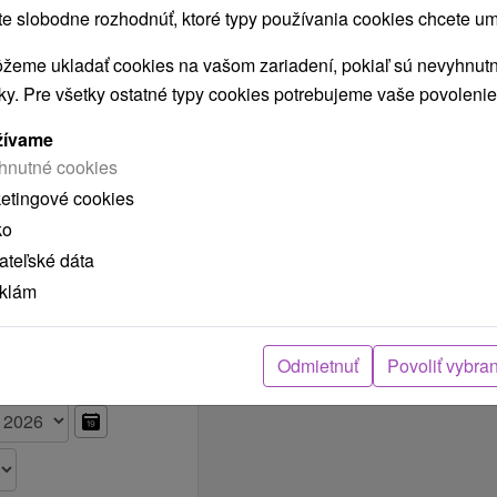
 slobodne rozhodnúť, ktoré typy používania cookies chcete um
Vybrať termín
 40.30 €
žeme ukladať cookies na vašom zariadení, pokiaľ sú nevyhnutn
nky. Pre všetky ostatné typy cookies potrebujeme vaše povolenie
Vybrať termín
 40.30 €
žívame
hnutné cookies
Vybrať termín
 40.30 €
ketingové cookies
ko
»
teľské dáta
eklám
Odmietnuť
Povoliť vybra