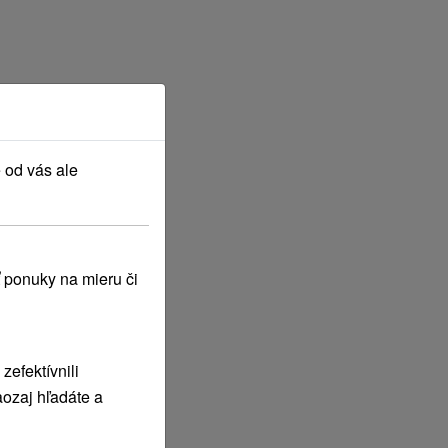
 od vás ale
Júl
2027
 ponuky na mieru či
efektívnili
ozaj hľadáte a