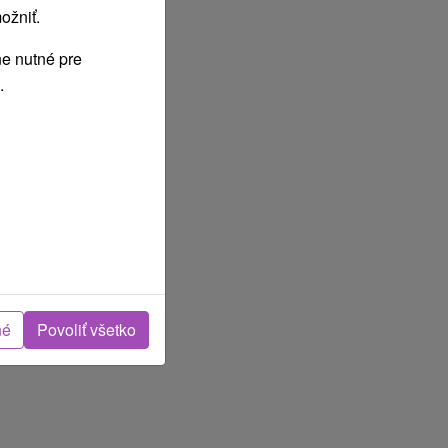
ožniť.
e nutné pre
.
né
Povoliť všetko