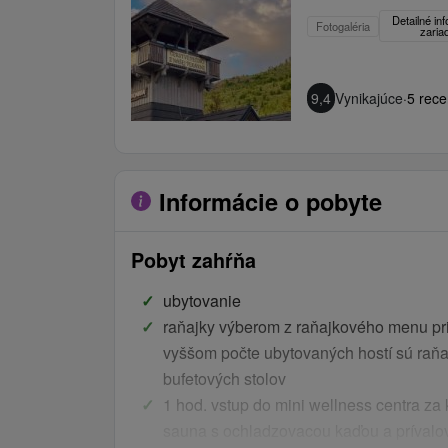
Detailné in
Fotogaléria
zaria
9,4
Vynikajúce
·
5 rece
Informácie o pobyte
Pobyt zahŕňa
ubytovanie
raňajky výberom z raňajkového menu pri
vyššom počte ubytovaných hostí sú raň
bufetových stolov
1 hod. vstup do mini wellness centra za 
sauna s ochladzovacou kaďou a príval