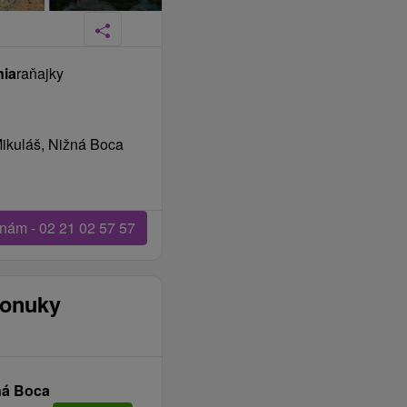
nia
raňajky
Mikuláš, Nižná Boca
 nám - 02 21 02 57 57
ponuky
ná Boca