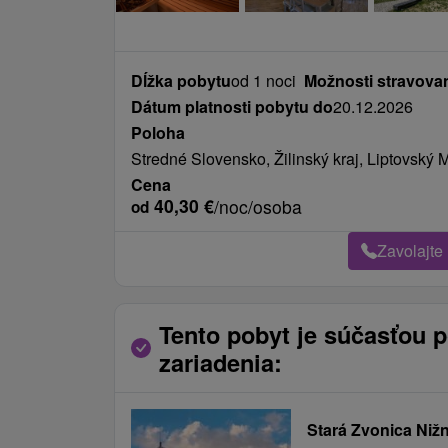
Dĺžka pobytu
od 1 noci
Možnosti stravova
Dátum platnosti pobytu do
20.12.2026
Poloha
Stredné Slovensko, Žilinský kraj, Liptovský 
Cena
40,30
€
/noc/osoba
od
Zavolajte
Tento pobyt je súčasťou 
zariadenia:
Stará Zvonica Niž