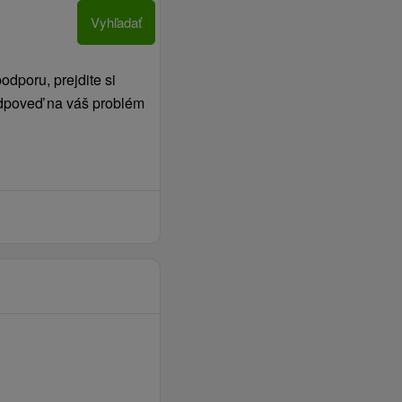
Vyhľadať
dporu, prejdite si
 odpoveď na váš problém