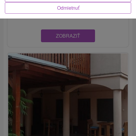
Prakticky zariadené ubytovanie v kúpeľnom meste Veľký
Odmietnuť
Meder, len 80 m od obľúbeného termálneho...
ZOBRAZIŤ