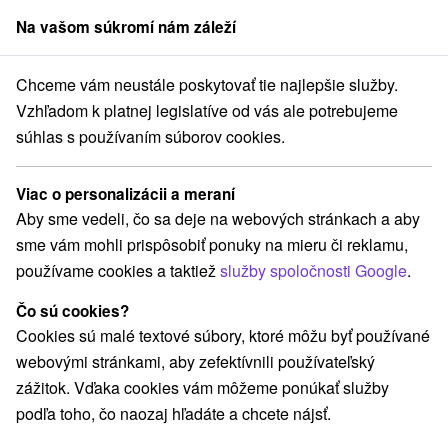
Na vašom súkromí nám záleží
člen skupiny
Sorger
Chceme vám neustále poskytovať tie najlepšie služby.
Priváty
Západné Slovensko
Trnavský kraj
Veľký Meder
Vzhľadom k platnej legislatíve od vás ale potrebujeme
súhlas s používaním súborov cookies.
Priváty vo Veľkom Mederi
Viac o personalizácii a meraní
Kategórie
Aby sme vedeli, čo sa deje na webových stránkach a aby
sme vám mohli prispôsobiť ponuky na mieru či reklamu,
Všetky kategórie
Hotely
Apartmány
(2)
(62)
používame cookies a taktiež
služby spoločnosti Google
.
Chaty na prenájom
Penzióny
Priváty
(4)
(9)
(6)
Ubytovne
(1)
Čo sú cookies?
Cookies sú malé textové súbory, ktoré môžu byť používané
webovými stránkami, aby zefektívnili používateľský
Vyberte lokalitu alebo termín
zážitok. Vďaka cookies vám môžeme ponúkať služby
podľa toho, čo naozaj hľadáte a chcete nájsť.
TOP - NAJPREDÁVANEJŠIE
NAJLACNEJŠI
VŠETKY