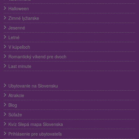
Halloween
Zimné lyžiarske
Jesenné
Letné
V kúpeľoch
Romantický víkend pre dvoch
Last minute
Ubytovanie na Slovensku
Atrakcie
Blog
Súťaže
Kvíz Slepá mapa Slovenska
Prihlásenie pre ubytovateľa