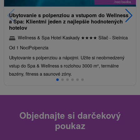
/noc/osoba
Ubytovanie s polpenziou a vstupom do Wellness
a Spa: Klientmi jeden z najlepšie hodnotených
hotelov
Wellness & Spa Hotel Kaskady
★
★
★
★
Sliač - Sielnica
Od 1 Noci
Polpenzia
Ubytovanie s polpenziou a nápojmi. Užite si neobmedzený
vstup do Spa & Wellness s rozlohou 3000 m², termálne
bazény, fitness a saunové zóny.
Objednajte si darčekový
poukaz