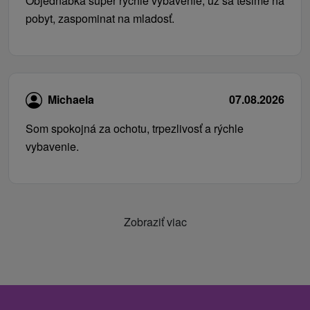
Objednabka super rychle vybavenie, uz sa tesime na
pobyt, zaspominat na mladosť.
Michaela
07.08.2026
Som spokojná za ochotu, trpezlivosť a rýchle
vybavenie.
Zobraziť viac