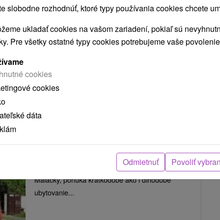
 slobodne rozhodnúť, ktoré typy používania cookies chcete um
rodinného domu v meste Senec, neďaleko
Seneckých jazier. Disponuje tromi...
žeme ukladať cookies na vašom zariadení, pokiaľ sú nevyhnutn
nky. Pre všetky ostatné typy cookies potrebujeme vaše povolenie
žívame
ZOBRAZIŤ
hnutné cookies
ketingové cookies
ko
Apartmánový dom u Bociana
teľské dáta
Plavecký Štvrtok
eklám
Plavecký Švrtok
Odmietnuť
Povoliť vybra
Penzión v obci Plavecký Štvrtok neďaleko mesta
Malacky, ponúka krátkodobé ako i dlhodobé
ubytovanie...