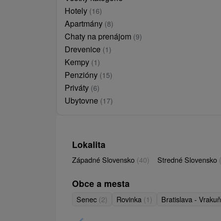
Hotely
(16)
Apartmány
(8)
Chaty na prenájom
(9)
Drevenice
(1)
Kempy
(1)
Penzióny
(15)
Priváty
(6)
Ubytovne
(17)
Lokalita
Západné Slovensko
(40)
Stredné Slovensko
Obce a mesta
Senec
(2)
Rovinka
(1)
Bratislava - Vraku