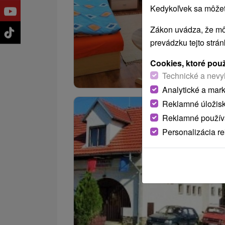
Kedykoľvek sa môžete
Zákon uvádza, že mô
prevádzku tejto strá
Cookies, ktoré pou
Technické a nevy
Analytické a mar
Reklamné úložis
Reklamné používa
Personalizácia r