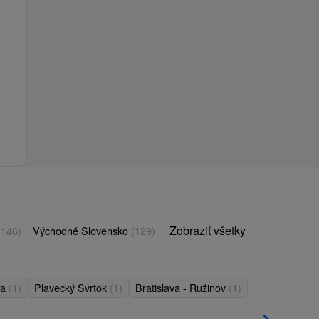
Zobraziť všetky
(146)
Východné Slovensko
(129)
ňa
(1)
Plavecký Švrtok
(1)
Bratislava - Ružinov
(1)