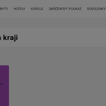
BYTY
HOTELY
KÚPELE
DARČEKOVÝ POUKAZ
DOVOLENKY 
 kraji
o názov hotela.