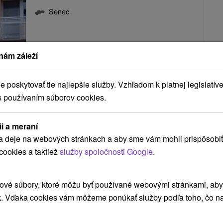
Senec
Ubytovanie v samostatnej prístavbe rodinného
nám záleží
domu v Senci disponuje štyrmi izbami a
apartmánom. Všetky ubytovacie...
poskytovať tie najlepšie služby. Vzhľadom k platnej legislatíve
s používaním súborov cookies.
ZOBRAZIŤ
ii a meraní
a deje na webových stránkach a aby sme vám mohli prispôsobiť
cookies a taktiež
služby spoločnosti Google
.
Ubytovanie Senec
Senec
ové súbory, ktoré môžu byť používané webovými stránkami, aby z
k. Vďaka cookies vám môžeme ponúkať služby podľa toho, čo na
Príjemné ubytovanie na prvom poschodí