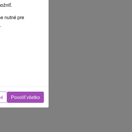
ožniť.
e nutné pre
.
né
Povoliť všetko