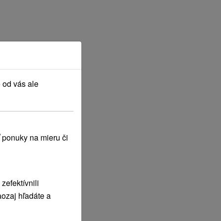
 od vás ale
 ponuky na mieru či
efektívnili
ozaj hľadáte a