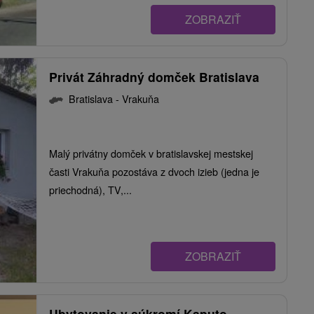
ZOBRAZIŤ
Privát Záhradný domček Bratislava
Bratislava - Vrakuňa
Malý privátny domček v bratislavskej mestskej
časti Vrakuňa pozostáva z dvoch izieb (jedna je
priechodná), TV,...
ZOBRAZIŤ
Ubytovanie v súkromí Kaputo