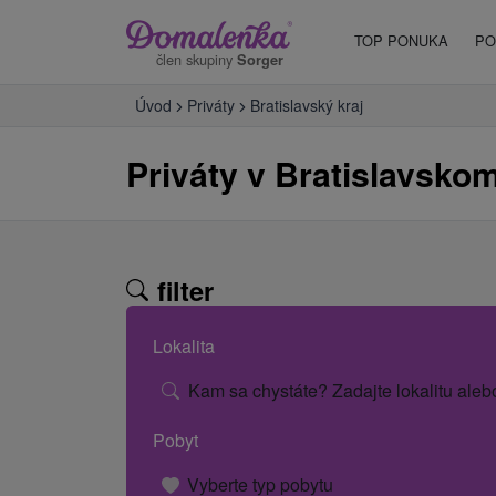
TOP PONUKA
PO
člen skupiny
Sorger
Úvod
Priváty
Bratislavský kraj
Priváty v Bratislavskom
filter
Lokalita
Kam sa chystáte? Zadajte lokalitu aleb
Pobyt
Vyberte typ pobytu