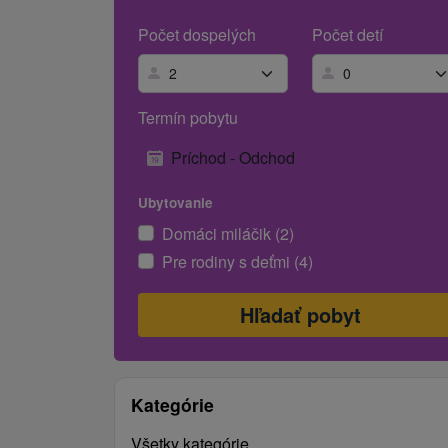
Počet dospelých
Počet detí
Termín pobytu
Príchod - Odchod
Ubytovanie
Domáci miláčik (2)
Pre rodiny s deťmi (4)
Kategórie
Všetky kategórie