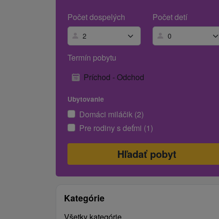
Počet dospelých
Počet detí
Termín pobytu
Príchod - Odchod
Ubytovanie
Domáci miláčik (2)
Pre rodiny s deťmi (1)
Kategórie
Všetky kategórie