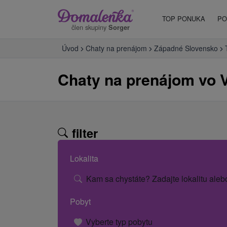
TOP PONUKA
PO
člen skupiny
Sorger
Úvod
Chaty na prenájom
Západné Slovensko
Chaty na prenájom vo 
filter
Lokalita
Kam sa chystáte? Zadajte lokalitu aleb
Pobyt
Vyberte typ pobytu