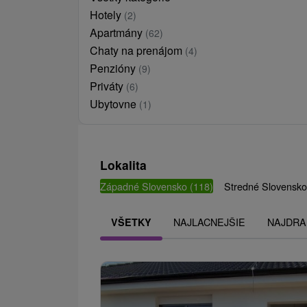
Hotely
(2)
Apartmány
(62)
Chaty na prenájom
(4)
Penzióny
(9)
Priváty
(6)
Ubytovne
(1)
Lokalita
Západné Slovensko
(118)
Stredné Slovensk
NAJLACNEJŠIE
NAJDRA
VŠETKY