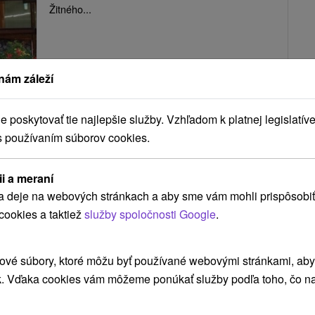
Žitného...
ZOBRAZIŤ
nám záleží
poskytovať tie najlepšie služby. Vzhľadom k platnej legislatíve
Chata Holiarka Veľký Meder
s používaním súborov cookies.
Veľký Meder
ii a meraní
a deje na webových stránkach a aby sme vám mohli prispôsobiť
Drevenica sa nachádza vo vyhľadávanej lokalite
cookies a taktiež
služby spoločnosti Google
.
Podunajska a Žitného ostrova, v nádhernom
prostredí obce Holiare...
ové súbory, ktoré môžu byť používané webovými stránkami, aby z
k. Vďaka cookies vám môžeme ponúkať služby podľa toho, čo na
ZOBRAZIŤ