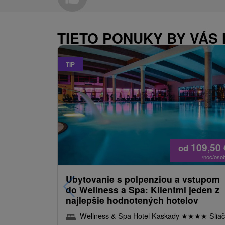
TIETO PONUKY BY VÁS 
TIP
109,50
od
/noc/oso
Ubytovanie s polpenziou a vstupom
do Wellness a Spa: Klientmi jeden z
najlepšie hodnotených hotelov
Wellness & Spa Hotel Kaskady
★
★
★
★
Sliač