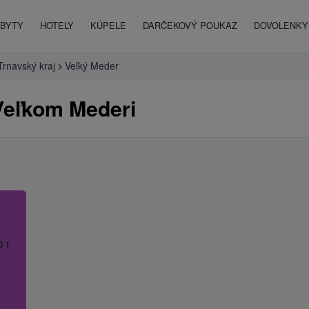
BYTY
HOTELY
KÚPELE
DARČEKOVÝ POUKAZ
DOVOLENKY 
Trnavský kraj
Veľký Meder
Veľkom Mederi
o názov hotela.