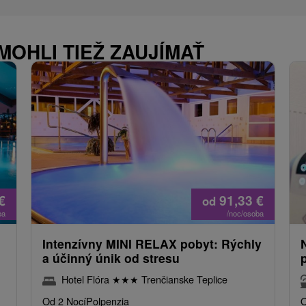
MOHLI TIEŽ ZAUJÍMAŤ
€
91,33
€
od
ba
/noc/osoba
Intenzívny MINI RELAX pobyt: Rýchly
a účinný únik od stresu
Hotel Flóra
★
★
★
Trenčianske Teplice
Od 2 Nocí
Polpenzia
O