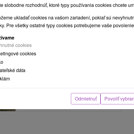
 slobodne rozhodnúť, ktoré typy používania cookies chcete um
žeme ukladať cookies na vašom zariadení, pokiaľ sú nevyhnutn
Chalupa Polák Veľký Meder
nky. Pre všetky ostatné typy cookies potrebujeme vaše povolenie
Veľký Meder
žívame
hnutné cookies
ketingové cookies
Pekné a pohodlné ubytovanie len pár krokov od
ko
známeho termálneho kúpaliska Thermal Corvinus
teľské dáta
vo Veľkom...
eklám
Odmietnuť
Povoliť vybra
ZOBRAZIŤ