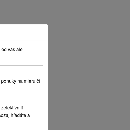
 od vás ale
 ponuky na mieru či
efektívnili
ozaj hľadáte a