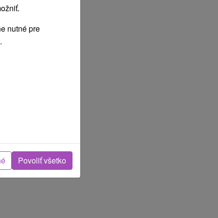
ožniť.
e nutné pre
.
né
Povoliť všetko