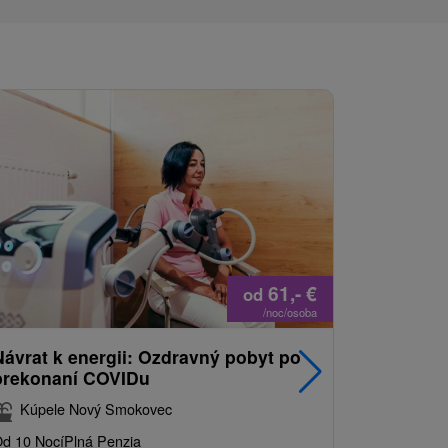
61,-
€
od
/noc/osoba
Návrat k energii: Ozdravný pobyt po
Najpredá
prekonaní COVIDu
pobyt s
balíkom 
Kúpele Nový Smokovec
Grand 
d 10 Nocí
Plná Penzia