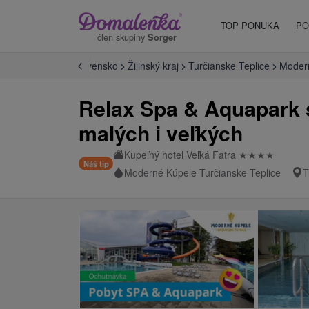
TOP PONUKA
PO
člen skupiny
Sorger
vensku
Stredné Slovensko
Žilinský kraj
Turčianske Teplice
Modern
Relax Spa & Aquapark 
malých i veľkých
Kupeľný hotel Veľká Fatra
★
★
★
★
Náš tip
Moderné Kúpele Turčianske Teplice
T