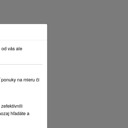
 od vás ale
 ponuky na mieru či
efektívnili
ozaj hľadáte a