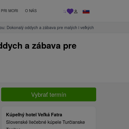
PRI MORI
O NÁS
ou: Dokonalý oddych a zábava pre malých i veľkých
ddych a zábava pre
Vybrať termín
Kúpeľný hotel Veľká Fatra
Slovenské liečebné kúpele Turčianske