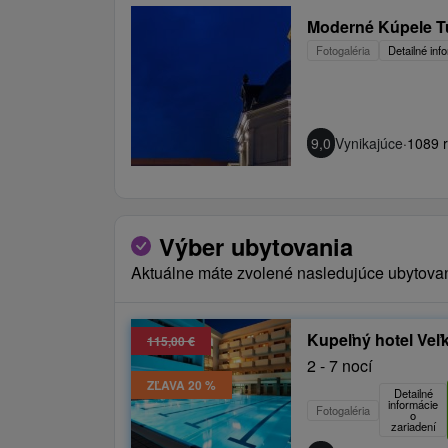
Moderné Kúpele Tu
Fotogaléria
Detailné inf
9,0
Vynikajúce
·
1089 r
Výber ubytovania
Aktuálne máte zvolené nasledujúce ubytova
Kupeľný hotel Veľ
115,00 €
2 - 7 nocí
ZĽAVA 20 %
Detailné
informácie
Fotogaléria
o
zariadení