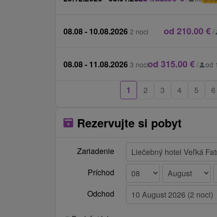
kiltu 6 €, zapožičanie osušky 6 €
Silvester 31.12.: Sála 1 (DJ + program +
večera): 115 € / os. od 4 rokov, Sála 2 
od 210.00 €
08.08 - 10.08.2026
2 noci
/
neskoré švédske stoly): 80 € / os. od 4 r
od 315.00 €
08.08 - 11.08.2026
3 noci
/
od 
1
2
3
4
5
6
Rezervujte si pobyt
Zariadenie
Príchod
Odchod