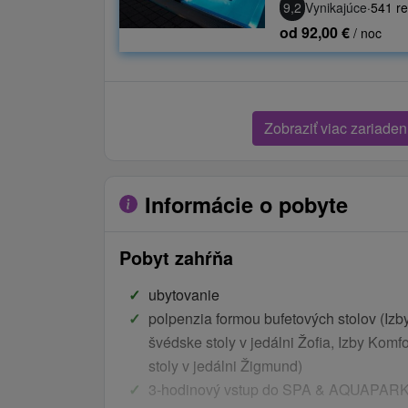
9,2
Vynikajúce
·
541 re
od 92,00 €
/ noc
Zobraziť viac zariaden
Informácie o pobyte
Pobyt zahŕňa
ubytovanie
polpenzia formou bufetových stolov (Iz
švédske stoly v jedálni Žofia, Izby Kom
stoly v jedálni Žigmund)
3-hodinový vstup do SPA & AQUAPARK