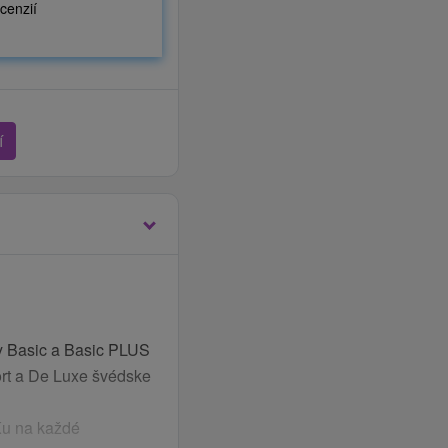
cenzií
í
by Basic a Basic PLUS
fort a De Luxe švédske
u na každé