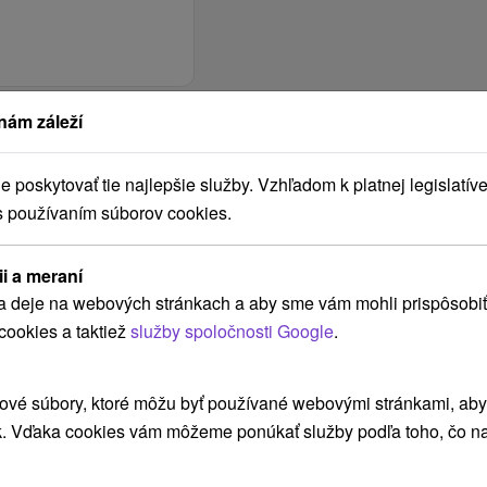
ok podľa aktuálneho
nám záleží
poskytovať tie najlepšie služby. Vzhľadom k platnej legislatíve
s používaním súborov cookies.
 podujatia v hoteli
0
čenskom oblečení! Z
ii a meraní
 vhodné, aby
a deje na webových stránkach a aby sme vám mohli prispôsobiť
boli klientmi
s počas prevádzkových
cookies a taktiež
služby spoločnosti Google
.
 odeve.
iecebné procedúry nad
bytu a môžu byt
SPA & AQUAPARKu
ové súbory, ktoré môžu byť používané webovými stránkami, aby z
edúry sa neposkytujú v
SPA & AQUAPARKu + 1
k. Vďaka cookies vám môžeme ponúkať služby podľa toho, čo na