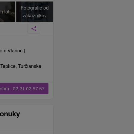
Fotografie od
+71 Ďalších fotiek
zákazníkov
em Vianoc.)
 Teplice, Turčianske
 nám - 02 21 02 57 57
ponuky