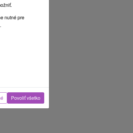
ožniť.
e nutné pre
.
né
Povoliť všetko