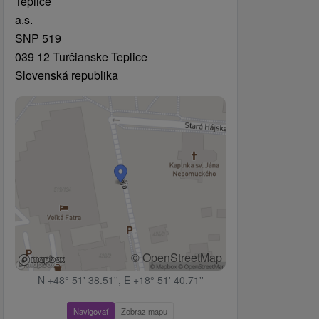
Teplice
a.s.
SNP 519
039 12 Turčianske Teplice
Slovenská republika
© OpenStreetMap
N +48° 51' 38.51'', E +18° 51' 40.71''
Navigovať
Zobraz mapu