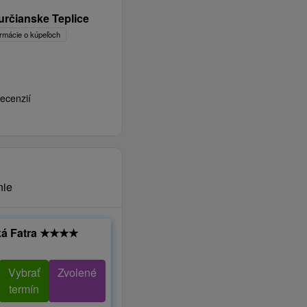
rčianske Teplice
ormácie o kúpeľoch
ecenzií
nie
ká Fatra
★
★
★
★
Vybrať
Zvolené
termín