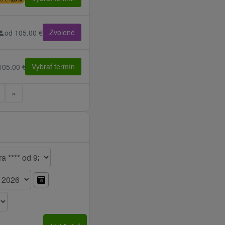
 servírovaná
(živá hudba + program +
Zvolené
od 105.00 €
okov
Vybrať termín
105.00 €
»