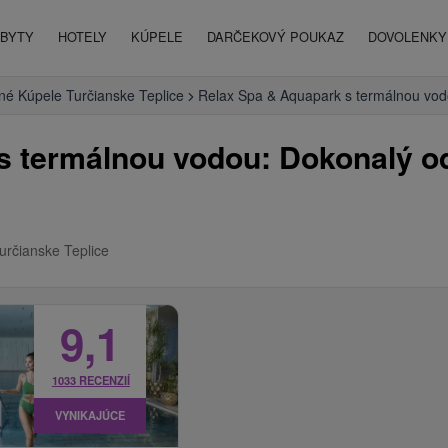
BYTY
HOTELY
KÚPELE
DARČEKOVÝ POUKAZ
DOVOLENKY 
é Kúpele Turčianske Teplice
Relax Spa & Aquapark s termálnou vod
s termálnou vodou: Dokonalý o
určianske Teplice
9,1
1033 RECENZIÍ
VYNIKAJÚCE