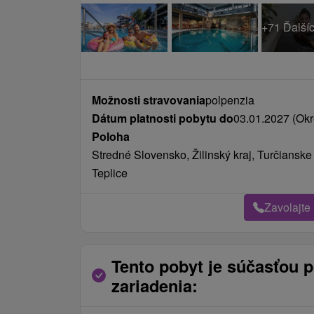
Možnosti stravovania
polpenzia
Dátum platnosti pobytu do
03.01.2027 (Okr
Poloha
Stredné Slovensko, Žilinský kraj, Turčianske
Teplice
Zavolajte
Tento pobyt je súčasťou 
zariadenia: