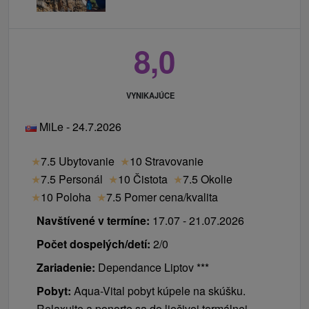
8,0
VYNIKAJÚCE
MiLe - 24.7.2026
★
7.5 Ubytovanie
★
10 Stravovanie
★
7.5 Personál
★
10 Čistota
★
7.5 Okolie
★
10 Poloha
★
7.5 Pomer cena/kvalita
Navštívené v termíne:
17.07 - 21.07.2026
Počet dospelých/detí:
2/0
Zariadenie:
Dependance Liptov ***
Pobyt:
Aqua-Vital pobyt kúpele na skúšku.
Relaxujte a ponorte sa do liečivej termálnej