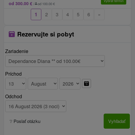
Vybrať termín
od 300.00 €
/
od 100.00 €
1
2
3
4
5
6
»
Rezervujte si pobyt
Zariadenie
Príchod
Odchod
❔ Poslať otázku
Vyhľadať