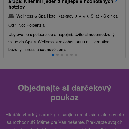
a Spa: Klientmi jeden z najlepšie hodnotených
hotelov
Wellness & Spa Hotel Kaskady
★
★
★
★
Sliač - Sielnica
Od 1 Noci
Polpenzia
Ubytovanie s polpenziou a nápojmi. Užite si neobmedzený
vstup do Spa & Wellness s rozlohou 3000 m², termálne
bazény, fitness a saunové zóny.
Objednajte si darčekový
poukaz
Hľadáte vhodný darček pre svojich najbližších, ale neviete
sa rozhodnúť? Máme pre Vás riešenie. Prekvapte svojich