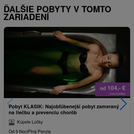
ĎALŠIE POBYTY V TOMTO
ZARIADENÍ
104,-
€
od
/noc/osoba
Pobyt KLASIK: Najobľúbenejší pobyt zameraný
na liečbu a prevenciu chorôb
Kúpele Lúčky
Od 5 Nocí
Plná Penzia