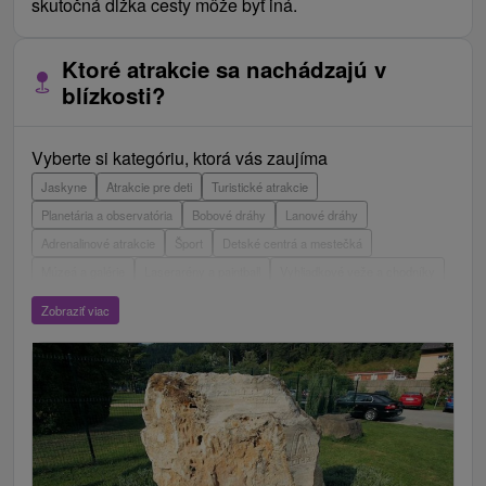
skutočná dĺžka cesty môže byť iná.
Ktoré atrakcie sa nachádzajú v
blízkosti?
Vyberte si kategóriu, ktorá vás zaujíma
Jaskyne
Atrakcie pre deti
Turistické atrakcie
Planetária a observatória
Bobové dráhy
Lanové dráhy
Adrenalinové atrakcie
Šport
Detské centrá a mestečká
Múzeá a galérie
Laserarény a paintball
Vyhliadkové veže a chodníky
ZOO a zvieracie farmy
Escaperoom
Aquaparky, kúpaliská
Zobraziť viac
Hrady, zámky, zrúcaniny
Skanzeny
Botanické záhrady
Mestské a zámocké parky
Vyhliadkové lety a plavby
Štíty
Jazerá, plesá, vodné nádrže
Technické pamiatky
Pamätníky
Vodopády
Drevené kostolíky
Pramene
Divadlá
Jazda na koni
Túry a turistické chodníky
Kaštiele
Horské chaty
Sakrálne miesta
Plte, rafting, splavy
Architektonické stavby
Lyžiarske strediská