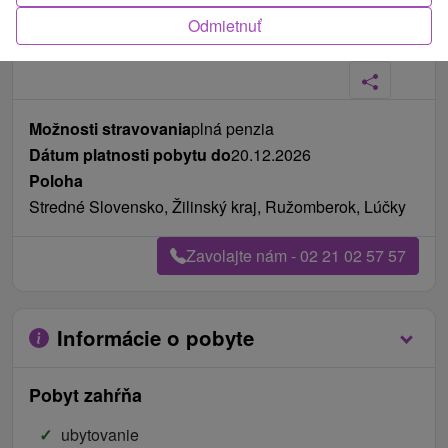
Odmietnuť
Fotografie od zákazníkov
+15
Možnosti stravovania
plná penzia
Dátum platnosti pobytu do
20.12.2026
Poloha
Stredné Slovensko, Žilinský kraj, Ružomberok, Lúčky
Zavolajte nám - 02 21 02 57 57
Informácie o pobyte
Pobyt zahŕňa
ubytovanie