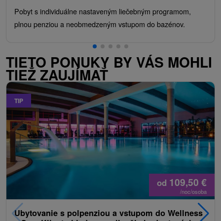
Pobyt s individuálne nastaveným liečebným programom,
plnou penziou a neobmedzeným vstupom do bazénov.
TIETO PONUKY BY VÁS MOHLI
TIEŽ ZAUJÍMAŤ
TIP
109,50
€
od
/noc/osoba
Ubytovanie s polpenziou a vstupom do Wellness