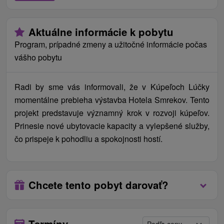
noc sa pripočítajú adekvátne služby. Zľavová karta
Internet:
Wi-Fi pripojenie v celom areáli zadarmo.
Liptov Region Card zadarmo na vyžiadanie.
Zvieratá:
Pobyt so zvieraťom nie je z hygienických
Aktuálne informácie k pobytu
dôvodov v kúpeľoch možný.
Cenník - Príplatky
Check in/ Check out:
Nástup na pobyt závisí od
Program, prípadné zmeny a užitočné informácie počas
Platia sa na mieste pri príchode na recepcii.
druhu pobytu. Ak pobyt začína obedom, check in
vášho pobytu
je po 12:00 hod. Ak pobyt začína večerou, check
miestny poplatok 1,80 € / osoba / noc
in je po 14:00 hod., check out do 10:00 hod.
Radi by sme vás informovali, že v Kúpeľoch Lúčky
late chceck out do 13.00 hod. 30 € / izba
momentálne prebieha výstavba Hotela Smrekov. Tento
projekt predstavuje významný krok v rozvoji kúpeľov.
Prinesie nové ubytovacie kapacity a vylepšené služby,
čo prispeje k pohodliu a spokojnosti hostí.
Chcete tento pobyt darovať?
Termíny