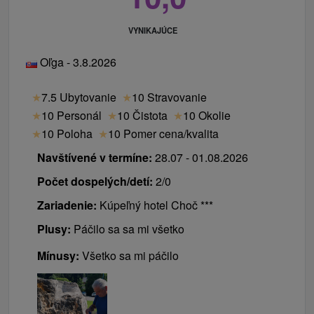
VYNIKAJÚCE
Oľga - 3.8.2026
★
7.5 Ubytovanie
★
10 Stravovanie
★
10 Personál
★
10 Čistota
★
10 Okolie
★
10 Poloha
★
10 Pomer cena/kvalita
Navštívené v termíne:
28.07 - 01.08.2026
Počet dospelých/detí:
2/0
Zariadenie:
Kúpeľný hotel Choč ***
Plusy:
Páčilo sa sa mi všetko
Mínusy:
Všetko sa mi páčilo