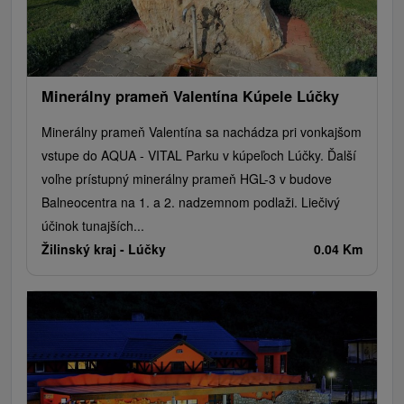
Golfové ihriská
Motokárové dráhy
Amfiteátre a kiná v prírode
Vínne cesty
Cyklotrasy
Minerálny prameň Valentína Kúpele Lúčky
Minerálny prameň Valentína sa nachádza pri vonkajšom
vstupe do AQUA - VITAL Parku v kúpeľoch Lúčky. Ďalší
voľne prístupný minerálny prameň HGL-3 v budove
Balneocentra na 1. a 2. nadzemnom podlaži. Liečivý
účinok tunajších...
Žilinský kraj -
Lúčky
0.04 Km