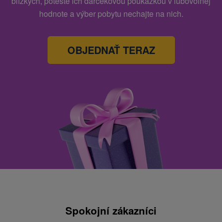
blízkych, potešte ich darčekovou poukážkou v ľubovoľnej
hodnote a výber pobytu nechajte na nich.
OBJEDNAŤ TERAZ
Spokojní zákazníci