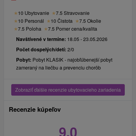
★
10 Ubytovanie
★
7.5 Stravovanie
★
10 Personál
★
10 Čistota
★
7.5 Okolie
★
7.5 Poloha
★
7.5 Pomer cena/kvalita
Navštívené v termíne:
18.05 - 23.05.2026
Počet dospelých/detí:
2/0
Pobyt:
Pobyt KLASIK - najobľúbenejší pobyt
zameraný na liečbu a prevenciu chorôb
Zobraziť ďalšie recenzie ubytovacieho zariadenia
Recenzie kúpeľov
9,0