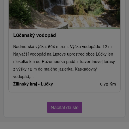
Lúčanský vodopád
Nadmorská výška: 604 m.n.m. Výška vodopádu: 12 m
Najväčší vodopád na Liptove uprostred obce Lúčky len
niekoľko km od Ružomberka padá z travertínovej terasy
z výšky 12 m do malého jazierka. Kaskadovitý
vodopád,...
Žilinský kraj -
Lúčky
0.72 Km
Načítať ďalšie