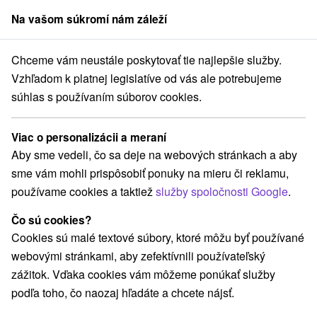
Na vašom súkromí nám záleží
člen skupiny
Sorger
Chceme vám neustále poskytovať tie najlepšie služby.
e Lúčky
Víkendový wellness pobyt pre pracovne zaneprázdnených
Vzhľadom k platnej legislatíve od vás ale potrebujeme
súhlas s používaním súborov cookies.
Víkendový wellness pobyt pre
pracovne zaneprázdnených
Viac o personalizácii a meraní
Dependance Diana
★
★
★
Aby sme vedeli, čo sa deje na webových stránkach a aby
Kúpele Lúčky
Lúčky
sme vám mohli prispôsobiť ponuky na mieru či reklamu,
používame cookies a taktiež
služby spoločnosti Google
.
Vybrať termín
Čo sú cookies?
Cookies sú malé textové súbory, ktoré môžu byť používané
webovými stránkami, aby zefektívnili používateľský
Navigovať do miesta
zážitok. Vďaka cookies vám môžeme ponúkať služby
podľa toho, čo naozaj hľadáte a chcete nájsť.
9,1
Vynikajúce
628 recenzií
·