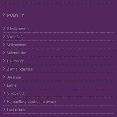
POBYTY
Silvestrovské
Vianočné
Veľkonočné
Valentínske
Halloween
Zimné lyžiarske
Jesenné
Letné
V kúpeľoch
Romantický víkend pre dvoch
Last minute