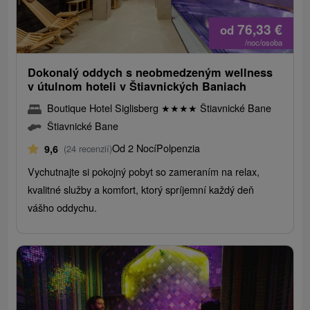
76,33
€
od
/noc/osoba
Dokonalý oddych s neobmedzeným wellness
v útulnom hoteli v Štiavnických Baniach
Boutique Hotel Siglisberg
★
★
★
★
Štiavnické Bane
Štiavnické Bane
Od 2 Nocí
Polpenzia
9,6
(24 recenzií)
Vychutnajte si pokojný pobyt so zameraním na relax,
kvalitné služby a komfort, ktorý spríjemní každý deň
vášho oddychu.