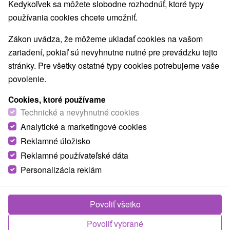
Kedykoľvek sa môžete slobodne rozhodnúť, ktoré typy
Najpredávanejšie
používania cookies chcete umožniť.
Zákon uvádza, že môžeme ukladať cookies na vašom
1.
zariadení, pokiaľ sú nevyhnutne nutné pre prevádzku tejto
stránky. Pre všetky ostatné typy cookies potrebujeme vaše
povolenie.
Cookies, ktoré používame
Technické a nevyhnutné cookies
113,80
€
Analytické a marketingové cookies
od
/noc/osoba
Reklamné úložisko
Reklamné používateľské dáta
All Inclusive wellness pobyt: Neobmedzený
relax, strava, nápoje a bazény
Personalizácia reklám
Hotel Hviezda
★
★
★
Dudince
Od 2 Nocí
All Inclusive
Povoliť všetko
Pobyt s neobmedzeným vstupom do bazénového a
Povoliť vybrané
saunového sveta. Plná penzia a vybrané nápoje v