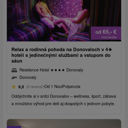
65,-
€
od
/noc/osoba
Relax a rodinná pohoda na Donovaloch v 4
★
hoteli s jedinečnými službami a vstupom do
sáun
Residence Hotel
★
★
★
★
Donovaly
Donovaly
Od 1 Noci
Polpenzia
9,5
(2 recenzií)
Oddýchnite si v srdci Donovalov – wellness, šport, zábava
a množstvo výhod pre deti aj dospelých v jednom pobyte.