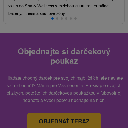
vstup do Spa & Wellness s rozlohou 3000 m², termálne
bazény, fitness a saunové zóny.
Objednajte si darčekový
poukaz
Hľadáte vhodný darček pre svojich najbližších, ale neviete
sa rozhodnúť? Máme pre Vás riešenie. Prekvapte svojich
blízkych, potešte ich darčekovou poukážkou v ľubovoľnej
hodnote a výber pobytu nechajte na nich.
OBJEDNAŤ TERAZ