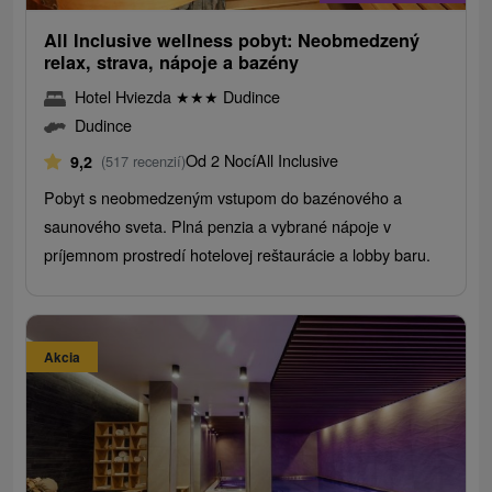
All Inclusive wellness pobyt: Neobmedzený
relax, strava, nápoje a bazény
Hotel Hviezda
★
★
★
Dudince
Dudince
Od 2 Nocí
All Inclusive
9,2
(517 recenzií)
Pobyt s neobmedzeným vstupom do bazénového a
saunového sveta. Plná penzia a vybrané nápoje v
príjemnom prostredí hotelovej reštaurácie a lobby baru.
Akcia