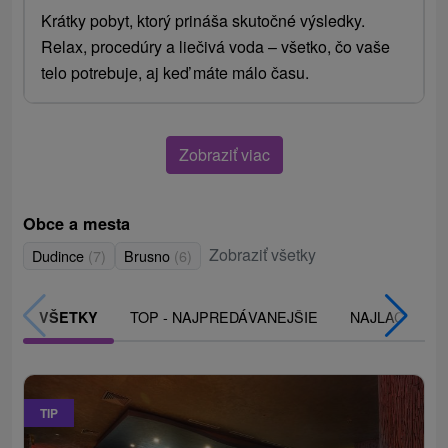
Krátky pobyt, ktorý prináša skutočné výsledky.
Relax, procedúry a liečivá voda – všetko, čo vaše
telo potrebuje, aj keď máte málo času.
Zobraziť viac
Obce a mesta
Zobraziť všetky
Dudince
(7)
Brusno
(6)
TOP - NAJPREDÁVANEJŠIE
NAJLACNEJŠI
VŠETKY
TIP