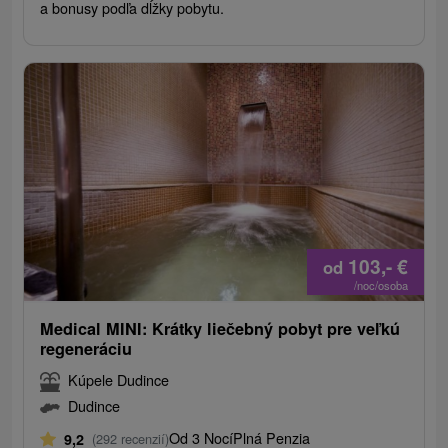
a bonusy podľa dĺžky pobytu.
103,-
€
od
/noc/osoba
Medical MINI: Krátky liečebný pobyt pre veľkú
regeneráciu
Kúpele Dudince
Dudince
Od 3 Nocí
Plná Penzia
9,2
(292 recenzií)