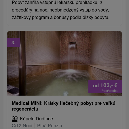
Pobyt zahŕňa vstupnú lekársku prehliadku, 2
procedúry na noc, neobmedzený vstup do vody,
zážitkový program a bonusy podľa dĺžky pobytu.
3.
103,-
€
od
/noc/osoba
Medical MINI: Krátky liečebný pobyt pre veľkú
regeneráciu
Kúpele Dudince
Od 3 Nocí
Plná Penzia