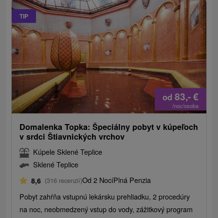
TIP
83,-
€
od
/noc/osoba
Domalenka Topka: Špeciálny pobyt v kúpeľoch
v srdci Štiavnických vrchov
Kúpele Sklené Teplice
Sklené Teplice
Od 2 Nocí
Plná Penzia
8,6
(316 recenzií)
Pobyt zahŕňa vstupnú lekársku prehliadku, 2 procedúry
na noc, neobmedzený vstup do vody, zážitkový program