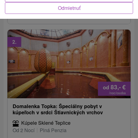
príjemnom prostredí hotelovej reštaurácie a lobby
Odmietnuť
baru.
2.
83,-
€
od
/noc/osoba
Domalenka Topka: Špeciálny pobyt v
kúpeľoch v srdci Štiavnických vrchov
Kúpele Sklené Teplice
Od 2 Nocí
Plná Penzia