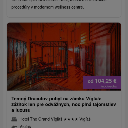
procedúry v modernom wellness centre.
104,25
€
od
/noc/osoba
Temný Draculov pobyt na zámku Vígľaš:
zážitok len pre odvážnych, noc plná tajomstiev
a luxusu
Hotel The Grand Vígľaš
★
★
★
★
Vigľaš
Vígľaš