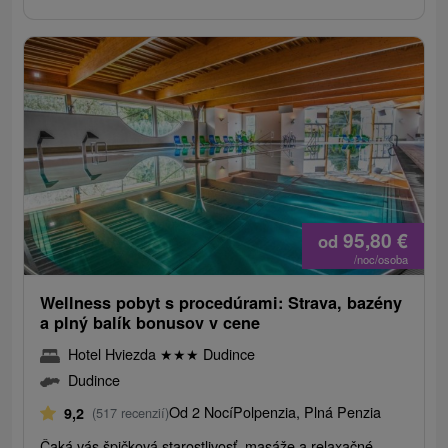
95,80
€
od
/noc/osoba
Wellness pobyt s procedúrami: Strava, bazény
a plný balík bonusov v cene
Hotel Hviezda
★
★
★
Dudince
Dudince
Od 2 Nocí
Polpenzia, Plná Penzia
9,2
(517 recenzií)
Čaká vás špičková starostlivosť, masáže a relaxačné