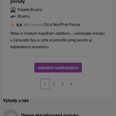
prírody
Kúpele Brusno
Brusno
Od 4 Nocí
Plná Penzia
8,9
(881 recenzií)
Relax s rímskym kúpeľným zážitkom – načerpajte energiu
v Caracalla Spa a užite si pohodlie plnej penzie aj
každodennú procedúru.
zobraziť nasledujúce
1
2
3
4
Výhody u nás
Denne aktualizovaná ponuka