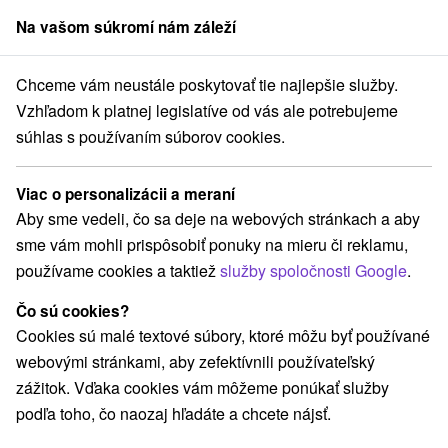
Na vašom súkromí nám záleží
člen skupiny
Sorger
Chceme vám neustále poskytovať tie najlepšie služby.
Pobyty na Slovensku
Jesenné pobyty
Banskobystrický kraj
Vzhľadom k platnej legislatíve od vás ale potrebujeme
súhlas s používaním súborov cookies.
Jesenné pobyty v
Banskobystrickom kraji
Viac o personalizácii a meraní
Aby sme vedeli, čo sa deje na webových stránkach a aby
Kategórie
sme vám mohli prispôsobiť ponuky na mieru či reklamu,
používame cookies a taktiež
služby spoločnosti Google
.
Všetky kategórie
Pobyty so zľavou
(27)
Wellness pobyty
Víkendové pobyty
(33)
(33)
Čo sú cookies?
Romantické pobyty
Seniorské pobyty
(8)
(11)
Cookies sú malé textové súbory, ktoré môžu byť používané
Rodinné pobyty
(23)
webovými stránkami, aby zefektívnili používateľský
zážitok. Vďaka cookies vám môžeme ponúkať služby
podľa toho, čo naozaj hľadáte a chcete nájsť.
Vyberte lokalitu alebo termín