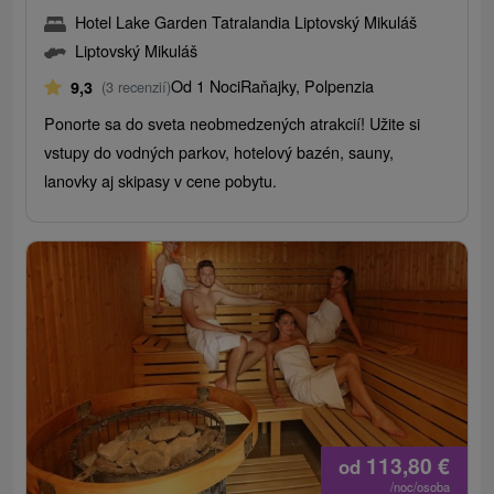
Hotel Lake Garden Tatralandia Liptovský Mikuláš
Liptovský Mikuláš
Od 1 Noci
Raňajky, Polpenzia
9,3
(3 recenzií)
Ponorte sa do sveta neobmedzených atrakcií! Užite si
vstupy do vodných parkov, hotelový bazén, sauny,
lanovky aj skipasy v cene pobytu.
113,80
€
od
/noc/osoba