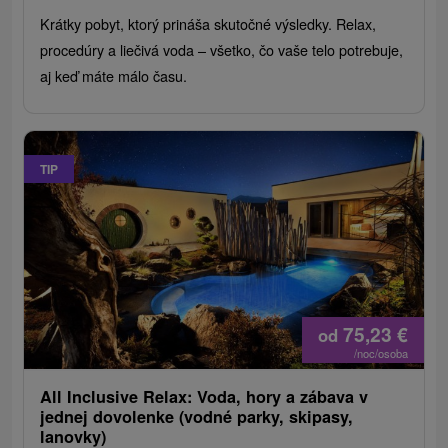
Krátky pobyt, ktorý prináša skutočné výsledky. Relax,
procedúry a liečivá voda – všetko, čo vaše telo potrebuje,
aj keď máte málo času.
TIP
75,23
€
od
/noc/osoba
All Inclusive Relax: Voda, hory a zábava v
jednej dovolenke (vodné parky, skipasy,
lanovky)