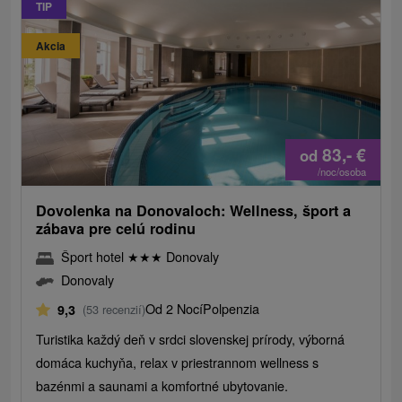
TIP
Akcia
83,-
€
od
/noc/osoba
Dovolenka na Donovaloch: Wellness, šport a
zábava pre celú rodinu
Šport hotel
★
★
★
Donovaly
Donovaly
Od 2 Nocí
Polpenzia
9,3
(53 recenzií)
Turistika každý deň v srdci slovenskej prírody, výborná
domáca kuchyňa, relax v priestrannom wellness s
bazénmi a saunami a komfortné ubytovanie.