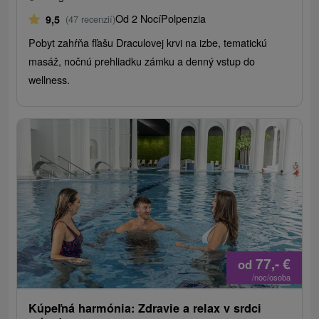
Od 2 Nocí
Polpenzia
9,5
(47 recenzií)
Pobyt zahŕňa fľašu Draculovej krvi na izbe, tematickú
masáž, nočnú prehliadku zámku a denný vstup do
wellness.
77,-
€
od
/noc/osoba
Kúpeľná harmónia: Zdravie a relax v srdci