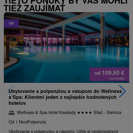
TIETO PONUKY BY VÁS MOHLI
TIEŽ ZAUJÍMAŤ
TIP
109,50
€
od
/noc/osoba
Ubytovanie s polpenziou a vstupom do Wellness
a Spa: Klientmi jeden z najlepšie hodnotených
hotelov
Wellness & Spa Hotel Kaskady
★
★
★
★
Sliač - Sielnica
Od 1 Noci
Polpenzia
Ubytovanie s polpenziou a nápojmi. Užite si neobmedzený