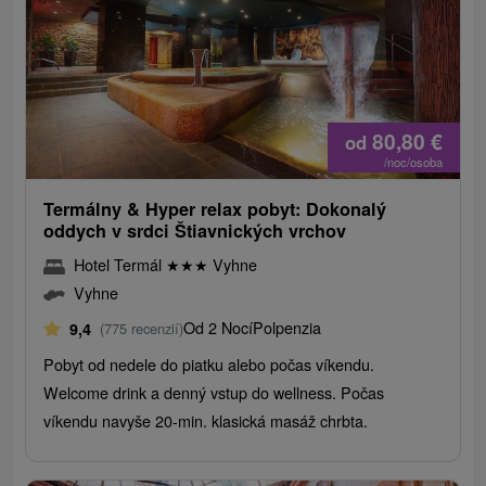
80,80
€
od
/noc/osoba
Termálny & Hyper relax pobyt: Dokonalý
oddych v srdci Štiavnických vrchov
Hotel Termál
★
★
★
Vyhne
Vyhne
Od 2 Nocí
Polpenzia
9,4
(775 recenzií)
Pobyt od nedele do piatku alebo počas víkendu.
Welcome drink a denný vstup do wellness. Počas
víkendu navyše 20-min. klasická masáž chrbta.