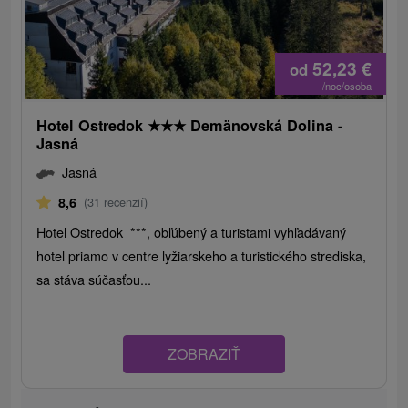
52,23
€
od
/noc/osoba
Hotel Ostredok
★
★
★
Demänovská Dolina -
Jasná
Jasná
8,6
(31 recenzií)
Hotel Ostredok ***, obľúbený a turistami vyhľadávaný
hotel priamo v centre lyžiarskeho a turistického strediska,
sa stáva súčasťou...
ZOBRAZIŤ