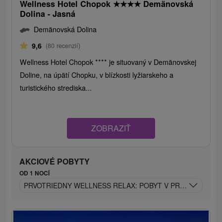
Wellness Hotel Chopok
★
★
★
★
Demänovská
Dolina - Jasná
Demänovská Dolina
9,6
(80 recenzií)
Wellness Hotel Chopok **** je situovaný v Demänovskej
Doline, na úpätí Chopku, v blízkosti lyžiarskeho a
turistického strediska...
ZOBRAZIŤ
AKCIOVÉ POBYTY
OD 1 NOCÍ
PRVOTRIEDNY WELLNESS RELAX: POBYT V PRÉMIOVOM 4* 