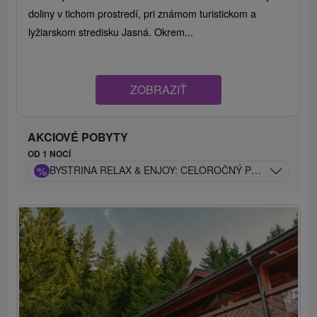
doliny v tichom prostredí, pri známom turistickom a
lyžiarskom stredisku Jasná. Okrem...
ZOBRAZIŤ
AKCIOVÉ POBYTY
OD 1 NOCÍ
%
BYSTRINA RELAX & ENJOY: CELOROČNÝ POBYT POD 