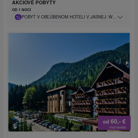
AKCIOVÉ POBYTY
OD 1 NOCÍ
%
POBYT V OBĽÚBENOM HOTELI V JASNEJ: WELLNESS, L
60,-
€
od
/noc/osoba