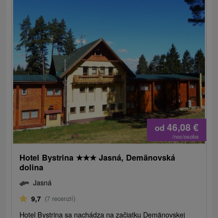
46,08
€
od
/noc/osoba
Hotel Bystrina
★
★
★
Jasná, Demänovská
dolina
Jasná
9,7
(7 recenzií)
Hotel Bystrina sa nachádza na začiatku Demänovskej