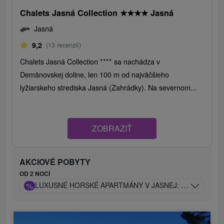
Chalets Jasná Collection
★
★
★
★
Jasná
Jasná
9,2
(13 recenzií)
Chalets Jasná Collection **** sa nachádza v
Demänovskej doline, len 100 m od najväčšieho
lyžiarskeho strediska Jasná (Zahrádky). Na severnom...
ZOBRAZIŤ
AKCIOVÉ POBYTY
OD 2 NOCÍ
%
LUXUSNÉ HORSKÉ APARTMÁNY V JASNEJ: SÚKROMNÉ 