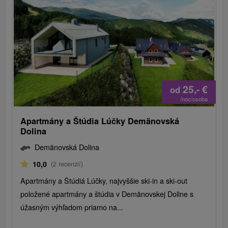
25,-
€
od
/noc/osoba
Apartmány a Štúdia Lúčky Demänovská
Dolina
Demänovská Dolina
10,0
(2 recenzií)
Apartmány a Štúdiá Lúčky, najvyššie ski-in a ski-out
položené apartmány a štúdia v Demänovskej Doline s
úžasným výhľadom priamo na...