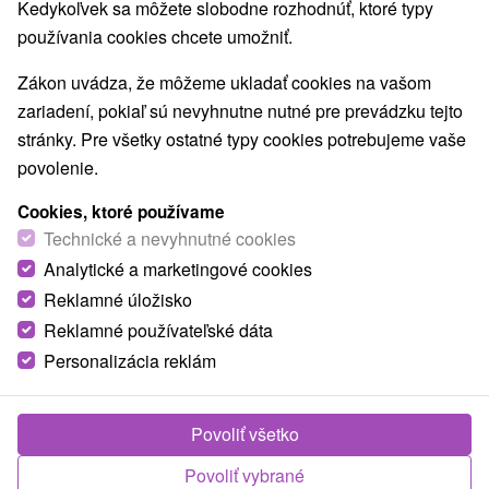
Kedykoľvek sa môžete slobodne rozhodnúť, ktoré typy
Obce a mesta
používania cookies chcete umožniť.
Demänovská Dolina
(8)
Jasná
(4)
Zákon uvádza, že môžeme ukladať cookies na vašom
zariadení, pokiaľ sú nevyhnutne nutné pre prevádzku tejto
TOP - NAJPREDÁVANEJŠIE
NAJLACNEJŠI
VŠETKY
stránky. Pre všetky ostatné typy cookies potrebujeme vaše
povolenie.
Cookies, ktoré používame
Technické a nevyhnutné cookies
Analytické a marketingové cookies
Reklamné úložisko
Reklamné používateľské dáta
Personalizácia reklám
Povoliť všetko
Povoliť vybrané