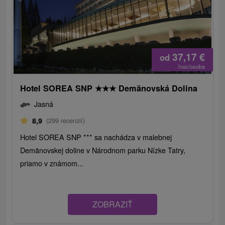
37,17
€
od
/noc/osoba
Hotel SOREA SNP
★
★
★
Demänovská Dolina
Jasná
8,9
(299 recenzií)
Hotel SOREA SNP *** sa nachádza v malebnej
Demänovskej doline v Národnom parku Nízke Tatry,
priamo v známom...
ZOBRAZIŤ