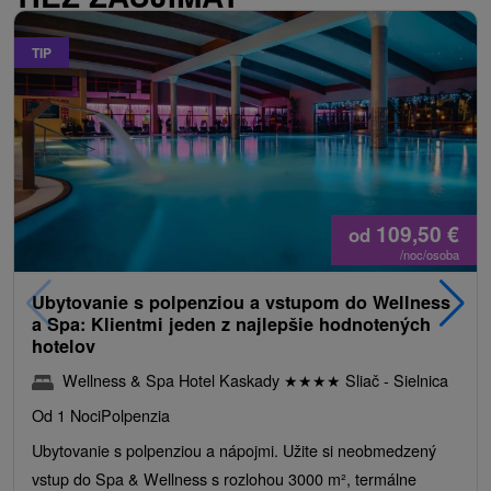
TIP
109,50
€
od
/noc/osoba
Ubytovanie s polpenziou a vstupom do Wellness
a Spa: Klientmi jeden z najlepšie hodnotených
hotelov
Wellness & Spa Hotel Kaskady
★
★
★
★
Sliač - Sielnica
Od 1 Noci
Polpenzia
Ubytovanie s polpenziou a nápojmi. Užite si neobmedzený
vstup do Spa & Wellness s rozlohou 3000 m², termálne