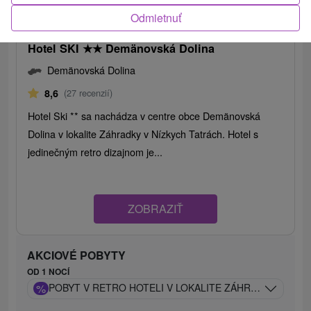
47,14
€
od
Odmietnuť
/noc/osoba
Hotel SKI
★
★
Demänovská Dolina
Demänovská Dolina
8,6
(27 recenzií)
Hotel Ski ** sa nachádza v centre obce Demänovská
Dolina v lokalite Záhradky v Nízkych Tatrách. Hotel s
jedinečným retro dizajnom je...
ZOBRAZIŤ
AKCIOVÉ POBYTY
OD 1 NOCÍ
%
POBYT V RETRO HOTELI V LOKALITE ZÁHRADKY S LAN