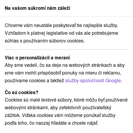
Na vašom súkromí nám záleží
člen skupiny
Sorger
Chceme vám neustále poskytovať tie najlepšie služby.
Hotely
Hotely na Strednom Slovensku
Demänovská dolina
Vzhľadom k platnej legislatíve od vás ale potrebujeme
súhlas s používaním súborov cookies.
Hotely na Strednom Slovensku v
Demänovskej doline
Viac o personalizácii a meraní
Aby sme vedeli, čo sa deje na webových stránkach a aby
Kategórie
sme vám mohli prispôsobiť ponuky na mieru či reklamu,
používame cookies a taktiež
služby spoločnosti Google
.
Všetky kategórie
Hotely
Apartmány
(15)
(38)
Chaty na prenájom
Drevenice
Penzióny
(35)
(14)
(6)
Čo sú cookies?
Priváty
(10)
Cookies sú malé textové súbory, ktoré môžu byť používané
webovými stránkami, aby zefektívnili používateľský
zážitok. Vďaka cookies vám môžeme ponúkať služby
Vyberte lokalitu alebo termín
podľa toho, čo naozaj hľadáte a chcete nájsť.