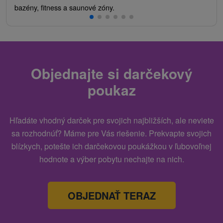
bazény, fitness a saunové zóny.
Objednajte si darčekový
poukaz
Hľadáte vhodný darček pre svojich najbližších, ale neviete
sa rozhodnúť? Máme pre Vás riešenie. Prekvapte svojich
blízkych, potešte ich darčekovou poukážkou v ľubovoľnej
hodnote a výber pobytu nechajte na nich.
OBJEDNAŤ TERAZ