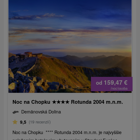
159,47
€
od
/noc/osoba
Noc na Chopku
★
★
★
★
Rotunda 2004 m.n.m.
Demänovská Dolina
9,5
(19 recenzií)
Noc na Chopku **** Rotunda 2004 m.n.m. je najvyššie