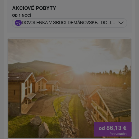
AKCIOVÉ POBYTY
OD 1 NOCÍ
%
DOVOLENKA V SRDCI DEMÄNOVSKEJ DOLINY S EXKLU
86,13
€
od
/noc/osoba