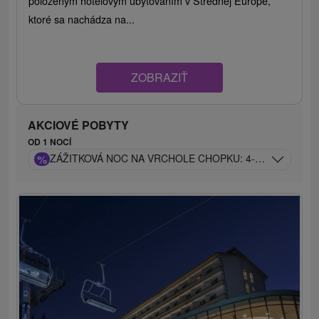
položeným hotelovým ubytovaním v Strednej Európe,
ktoré sa nachádza na...
ZOBRAZIŤ
AKCIOVÉ POBYTY
OD 1 NOCÍ
%
ZÁŽITKOVÁ NOC NA VRCHOLE CHOPKU: 4-CHODOVÁ V