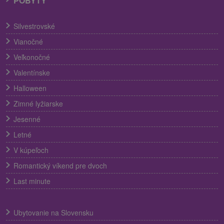
POBYTY
Silvestrovské
Vianočné
Veľkonočné
Valentínske
Halloween
Zimné lyžiarske
Jesenné
Letné
V kúpeľoch
Romantický víkend pre dvoch
Last minute
Ubytovanie na Slovensku