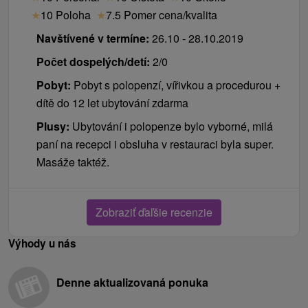
★
10 Poloha
★
7.5 Pomer cena/kvalita
Navštívené v termíne:
26.10 - 28.10.2019
Počet dospelých/detí:
2/0
Pobyt:
Pobyt s polopenzí, vířivkou a procedurou +
dítě do 12 let ubytování zdarma
Plusy:
Ubytování i polopenze bylo vyborné, milá
paní na recepci i obsluha v restauraci byla super.
Masáže taktéž.
Zobraziť ďaľšie recenzie
Výhody u nás
Denne aktualizovaná ponuka