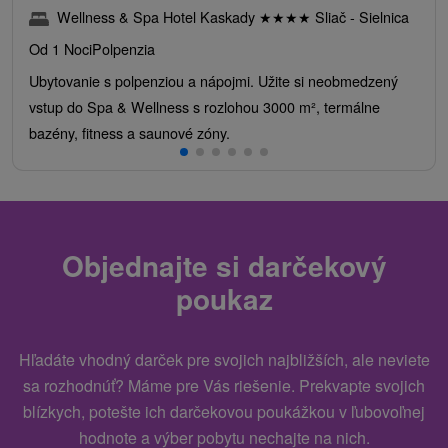
Wellness & Spa Hotel Kaskady
★
★
★
★
Sliač - Sielnica
Od 1 Noci
Polpenzia
Ubytovanie s polpenziou a nápojmi. Užite si neobmedzený
vstup do Spa & Wellness s rozlohou 3000 m², termálne
bazény, fitness a saunové zóny.
Objednajte si darčekový
poukaz
Hľadáte vhodný darček pre svojich najbližších, ale neviete
sa rozhodnúť? Máme pre Vás riešenie. Prekvapte svojich
blízkych, potešte ich darčekovou poukážkou v ľubovoľnej
hodnote a výber pobytu nechajte na nich.