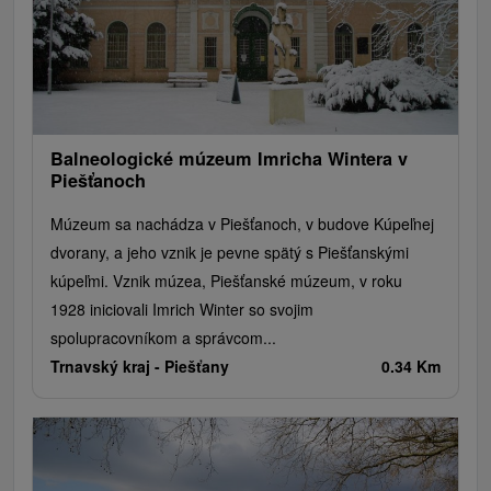
Plte, rafting, splavy
Architektonické stavby
Lyžiarske strediská
Golfové ihriská
Motokárové dráhy
Amfiteátre a kiná v prírode
Vínne cesty
Cyklotrasy
Balneologické múzeum Imricha Wintera v
Piešťanoch
Múzeum sa nachádza v Piešťanoch, v budove Kúpeľnej
dvorany, a jeho vznik je pevne spätý s Piešťanskými
kúpeľmi. Vznik múzea, Piešťanské múzeum, v roku
1928 iniciovali Imrich Winter so svojim
spolupracovníkom a správcom...
Trnavský kraj -
Piešťany
0.34 Km