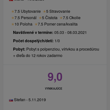
Internet:
WiFi pripojenie v celom hoteli.
Zvieratá:
V hoteli je možné aj ubytovanie so
★
7.5 Ubytovanie
★
5 Stravovanie
zvieraťom za poplatok.
★
7.5 Personál
★
5 Čistota
★
7.5 Okolie
Check in/ Check out:
14:00 hod. / 10:00 hod.
★
10 Poloha
★
7.5 Pomer cena/kvalita
Navštívené v termíne:
05.03 - 08.03.2021
Počet dospelých/detí:
1/0
Pobyt:
Pobyt s polpenziou, vírivkou a procedúrou
+ dieťa do 12 rokov zadarmo
9,0
VYNIKAJÚCE
Stefan - 5.11.2019