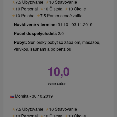
★
7.5 Ubytovanie
★
10 Stravovanie
★
10 Personál
★
10 Čistota
★
10 Okolie
★
10 Poloha
★
7.5 Pomer cena/kvalita
Navštívené v termíne:
31.10 - 03.11.2019
Počet dospelých/detí:
2/0
Pobyt:
Seniorský pobyt so zábalom, masážou,
vírivkou, saunami a polpenziou
10,0
VYNIKAJÚCE
Monika - 30.10.2019
★
7.5 Ubytovanie
★
10 Stravovanie
★
10 Personál
★
10 Čistota
★
10 Okolie