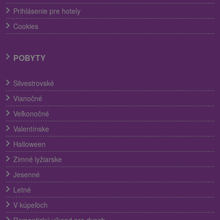
Prihlásenie pre hotely
Cookies
POBYTY
Silvestrovské
Vianočné
Veľkonočné
Valentínske
Halloween
Zimné lyžiarske
Jesenné
Letné
V kúpeľoch