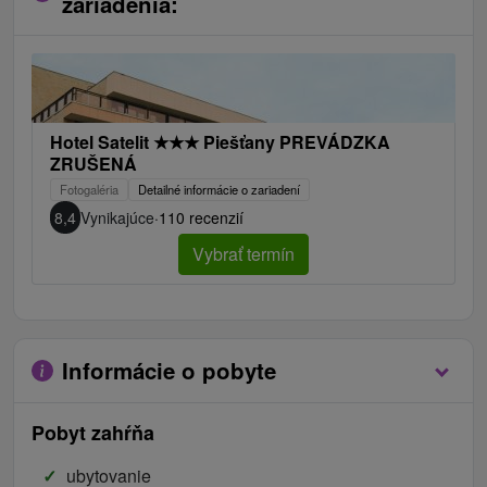
zariadenia:
Hotel Satelit
★
★
★
Piešťany PREVÁDZKA
ZRUŠENÁ
Fotogaléria
Detailné informácie o zariadení
8,4
Vynikajúce
·
110 recenzií
Vybrať termín
Informácie o pobyte
Pobyt zahŕňa
ubytovanie