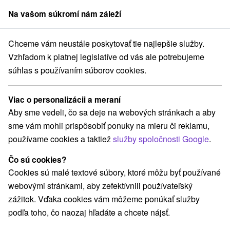
Na vašom súkromí nám záleží
člen skupiny
Sorger
Chceme vám neustále poskytovať tie najlepšie služby.
šťany PREVÁDZKA ZRUŠENÁ
LAST MINUTE Silvestrovský pobyt 2018
Vzhľadom k platnej legislatíve od vás ale potrebujeme
súhlas s používaním súborov cookies.
LAST MINUTE Silvestrovský pobyt
2018
Viac o personalizácii a meraní
Platnosť pobytu vypršala! Vyberte si nižšie z aktuálnych ponúk.
Aby sme vedeli, čo sa deje na webových stránkach a aby
Hotel Satelit
★
★
★
Piešťany PREVÁDZKA ZRUŠENÁ
sme vám mohli prispôsobiť ponuky na mieru či reklamu,
Piešťany
používame cookies a taktiež
služby spoločnosti Google
.
Čo sú cookies?
Navigovať do miesta
Cookies sú malé textové súbory, ktoré môžu byť používané
webovými stránkami, aby zefektívnili používateľský
Zariadenie je momentálne vyradené z našej ponuky !
zážitok. Vďaka cookies vám môžeme ponúkať služby
podľa toho, čo naozaj hľadáte a chcete nájsť.
8,4
Vynikajúce
110 recenzií
·