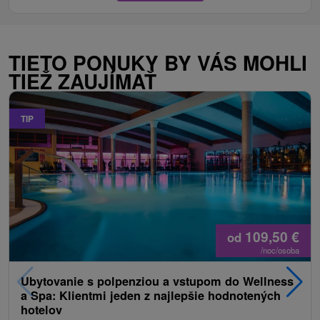
TIETO PONUKY BY VÁS MOHLI
TIEŽ ZAUJÍMAŤ
TIP
109,50
€
od
/noc/osoba
Ubytovanie s polpenziou a vstupom do Wellness
a Spa: Klientmi jeden z najlepšie hodnotených
hotelov