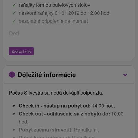
raňajky formou bufetových stolov
neskoré raňajky 01.01.2019 do 12.00 hod.
bezplatné pripojenie na internet
Deti
Dieťa do 5,99 rokov na prístelke ubytovanie s
Zobraziť viac
raňajkami zadarmo.
Dieťa 6 - 11,99 rokov ubytovanie na prístelke
zadarmo (platí len raňajky 5 € / noc).
Dôležité informácie
Cenník - Príplatky
Počas Silvestra sa nedá dokúpiť polpenzia.
Platia sa na mieste pri príchode na recepcii.
Check in - nástup na pobyt od:
14.00 hod.
miestny poplatok 1,10 € / osoba / noc
Check out - odhlásenie sa z pobytu do:
10.00
za zviera 9 € / noc
hod.
za parkovanie na hotelovom parkovisku 3 € / deň
Pobyt začína (stravou):
Raňajkami.
Pobyt končí (stravou):
Raňajkami.