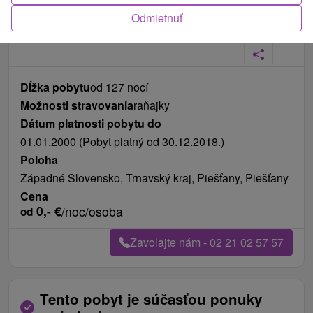
Odmietnuť
Fotografie od zákazníkov
+6
Dĺžka pobytu
od 127 nocí
Možnosti stravovania
raňajky
Dátum platnosti pobytu do
01.01.2000 (Pobyt platný od 30.12.2018.)
Poloha
Západné Slovensko, Trnavský kraj, Piešťany, Piešťany
Cena
0,-
€
/noc/osoba
od
Zavolajte nám - 02 21 02 57 57
Tento pobyt je súčasťou ponuky