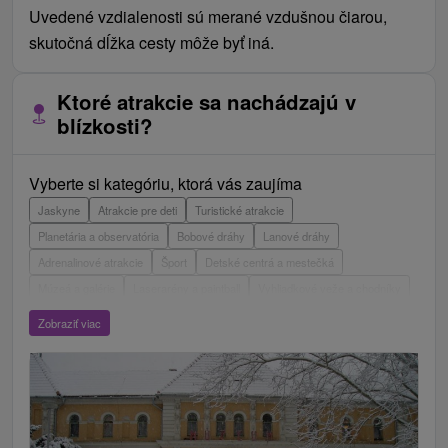
Uvedené vzdialenosti sú merané vzdušnou čiarou,
skutočná dĺžka cesty môže byť iná.
Ktoré atrakcie sa nachádzajú v
blízkosti?
Vyberte si kategóriu, ktorá vás zaujíma
Jaskyne
Atrakcie pre deti
Turistické atrakcie
Planetária a observatória
Bobové dráhy
Lanové dráhy
Adrenalinové atrakcie
Šport
Detské centrá a mestečká
Múzeá a galérie
Laserarény a paintball
Vyhliadkové veže a chodníky
ZOO a zvieracie farmy
Escaperoom
Botanické záhrady
Zobraziť viac
Mestské a zámocké parky
Vyhliadkové lety a plavby
Štíty
Jazerá, plesá, vodné nádrže
Technické pamiatky
Pamätníky
Vodopády
Drevené kostolíky
Hrady, zámky, zrúcaniny
Skanzeny
Aquaparky, kúpaliská
Pramene
Divadlá
Jazda na koni
Túry a turistické chodníky
Kaštiele
Horské chaty
Sakrálne miesta