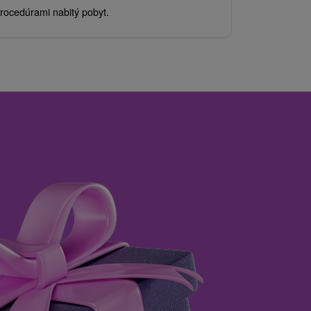
kde sa skvel
rocedúrami nabitý pobyt.
služby pre c