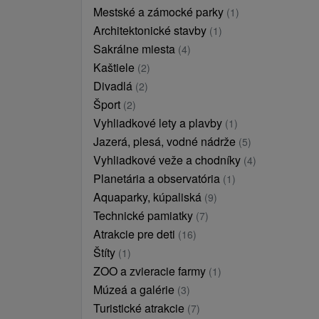
Mestské a zámocké parky
(1)
Architektonické stavby
(1)
Sakrálne miesta
(4)
Kaštiele
(2)
Divadlá
(2)
Šport
(2)
Vyhliadkové lety a plavby
(1)
Jazerá, plesá, vodné nádrže
(5)
Vyhliadkové veže a chodníky
(4)
Planetária a observatória
(1)
Aquaparky, kúpaliská
(9)
Technické pamiatky
(7)
Atrakcie pre deti
(16)
Štíty
(1)
ZOO a zvieracie farmy
(1)
Múzeá a galérie
(3)
Turistické atrakcie
(7)