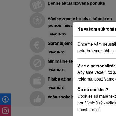
Denne aktualizovaná ponuka
Všetky známe hotely a kúpele na
jednom mieste
Na vašom súkromí 
VIAC INFO
Garantujeme najnižšie ceny
Chceme vám neustále 
potrebujeme súhlas 
VIAC INFO
Minimálne storno poplatky
Viac o personalizác
VIAC INFO
Aby sme vedeli, čo s
reklamu, používame 
Platba až na mieste pobytu
VIAC INFO
Čo sú cookies?
Cookies sú malé text
Vaša spokojnosť je pre nás prvora
používateľský zážito
chcete nájsť.