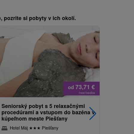
, pozrite si pobyty v ich okolí.
73,71
€
od
/noc/osoba
Seniorský pobyt s 5 relaxačnými
Obľúbený
procedúrami a vstupom do bazéna v
s bohatý
kúpeľnom meste Piešťany
relaxačn
Hotel Máj
★
★
★
Piešťany
Hotel 