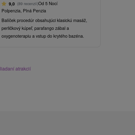
Od 5 Nocí
9,0
(89 recenzií)
9,0
(89 
Polpenzia, Plná Penzia
Polpenzia, 
Balíček procedúr obsahujúci klasickú masáž,
Pobyt plný 
perličkový kúpeľ, parafango zábal a
na mieru pr
oxygenoterapiu a vstup do krytého bazéna.
masáže, sau
iadaní atrakcií