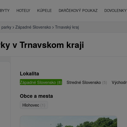
BYTY
HOTELY
KÚPELE
DARČEKOVÝ POUKAZ
DOVOLENKY 
 parky
Západné Slovensko
Trnavský kraj
ky v Trnavskom kraji
Lokalita
Západné Slovensko
(8)
Stredné Slovensko
(5)
Východn
Obce a mesta
Hlohovec
(1)