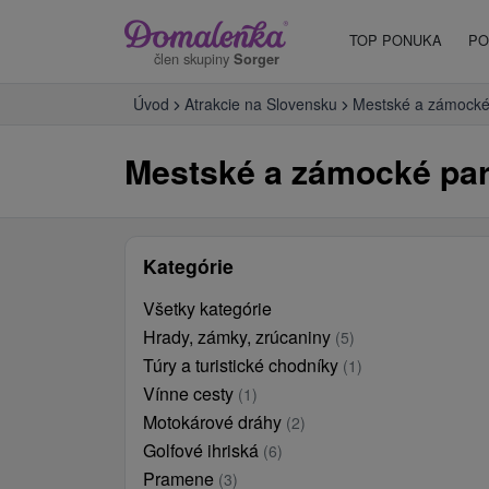
TOP PONUKA
PO
člen skupiny
Sorger
Úvod
Atrakcie na Slovensku
Mestské a zámocké
Mestské a zámocké par
Kategórie
Všetky kategórie
Hrady, zámky, zrúcaniny
(5)
Túry a turistické chodníky
(1)
Vínne cesty
(1)
Motokárové dráhy
(2)
Golfové ihriská
(6)
Pramene
(3)