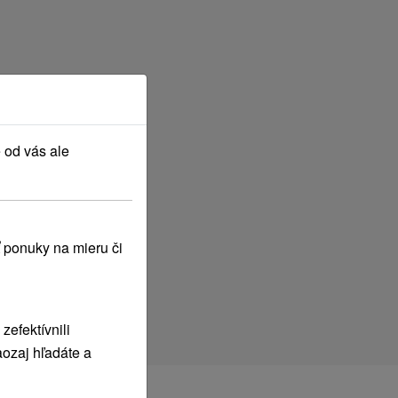
 od vás ale
 ponuky na mieru či
efektívnili
ozaj hľadáte a