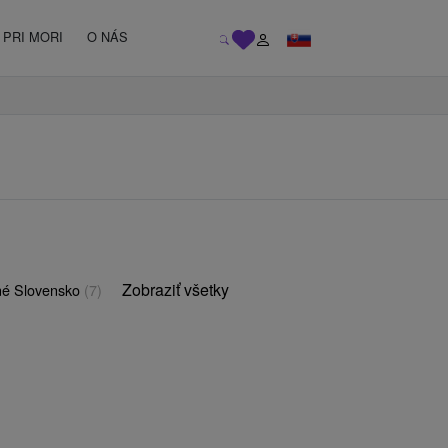
PRI MORI
O NÁS
Zobraziť všetky
é Slovensko
(7)