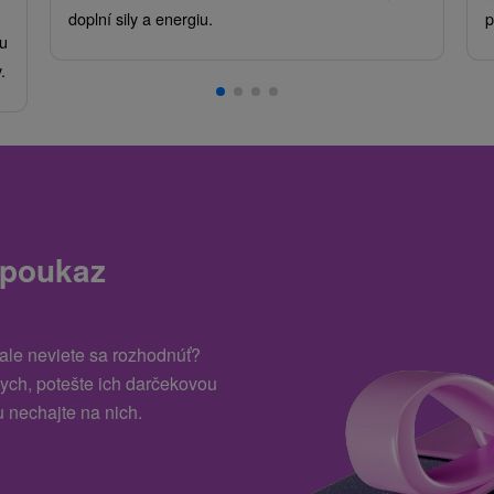
doplní sily a energiu.
p
u
.
 poukaz
 ale neviete sa rozhodnúť?
kych, potešte ich darčekovou
 nechajte na nich.