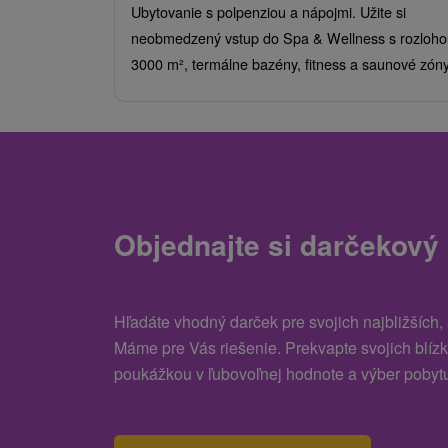
Ubytovanie s polpenziou a nápojmi. Užite si
neobmedzený vstup do Spa & Wellness s rozloho
3000 m², termálne bazény, fitness a saunové zóny
Objednajte si darčekový
Hľadáte vhodný darček pre svojich najbližších,
Máme pre Vás riešenie. Prekvapte svojich blíz
poukážkou v ľubovoľnej hodnote a výber pobytu