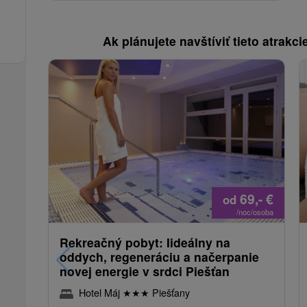
Ak plánujete navštíviť tieto atrakcie
69,-
€
od
/noc/osoba
Rekreačný pobyt: Iideálny na
oddych, regeneráciu a načerpanie
novej energie v srdci Piešťan
Hotel Máj
★
★
★
Piešťany