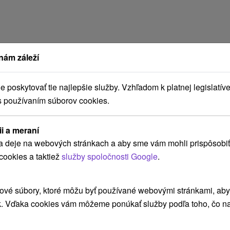
nám záleží
poskytovať tie najlepšie služby. Vzhľadom k platnej legislatíve
s používaním súborov cookies.
ii a meraní
a deje na webových stránkach a aby sme vám mohli prispôsobiť
cookies a taktiež
služby spoločnosti Google
.
ové súbory, ktoré môžu byť používané webovými stránkami, aby z
dá
k. Vďaka cookies vám môžeme ponúkať služby podľa toho, čo na