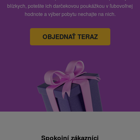
blízkych, potešte ich darčekovou poukážkou v ľubovoľnej
hodnote a výber pobytu nechajte na nich.
OBJEDNAŤ TERAZ
Spokojní zákazníci