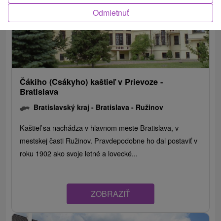
Odmietnuť
Čákiho (Csákyho) kaštieľ v Prievoze -
Bratislava
Bratislavský kraj -
Bratislava - Ružinov
Kaštieľ sa nachádza v hlavnom meste Bratislava, v
mestskej časti Ružinov. Pravdepodobne ho dal postaviť v
roku 1902 ako svoje letné a lovecké...
ZOBRAZIŤ