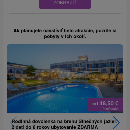
ZOBRAZIŤ
Ak plánujete navštíviť tieto atrakcie, pozrite si
pobyty v ich okolí.
48,50
€
od
/noc/osoba
Rodinná dovolenka na brehu Slnečných jazier:
2 deti do 6 rokov ubytovanie ZDARMA