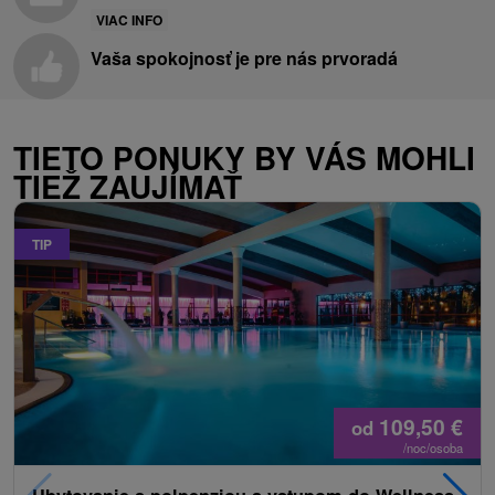
VIAC INFO
Vaša spokojnosť je pre nás prvoradá
TIETO PONUKY BY VÁS MOHLI
TIEŽ ZAUJÍMAŤ
TIP
109,50
€
od
/noc/osoba