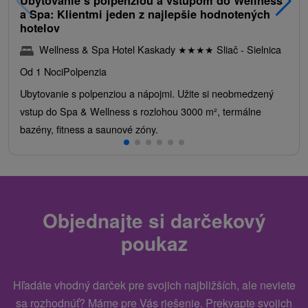
Ubytovanie s polpenziou a vstupom do Wellness
a Spa: Klientmi jeden z najlepšie hodnotených
hotelov
Wellness & Spa Hotel Kaskady
★
★
★
★
Sliač - Sielnica
Od 1 Noci
Polpenzia
Ubytovanie s polpenziou a nápojmi. Užite si neobmedzený
vstup do Spa & Wellness s rozlohou 3000 m², termálne
bazény, fitness a saunové zóny.
Objednajte si darčekový
poukaz
Hľadáte vhodný darček pre svojich najbližších, ale neviete
sa rozhodnúť? Máme pre Vás riešenie. Prekvapte svojich