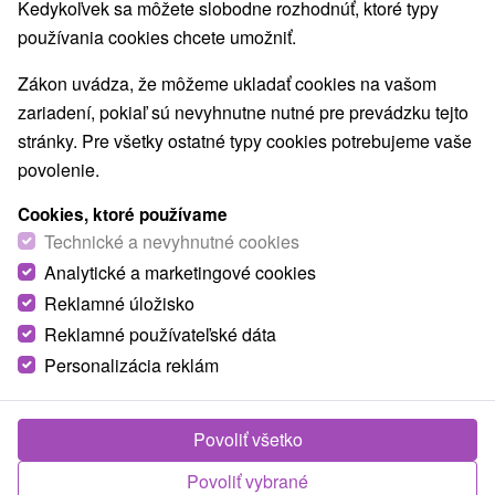
Kedykoľvek sa môžete slobodne rozhodnúť, ktoré typy
Vínne cesty
Túry a turistické chodníky
(1)
(3)
používania cookies chcete umožniť.
Escaperoom
Jaskyne
Bobové dráhy
(7)
(1)
(1)
Lanové dráhy
Adrenalinové atrakcie
(2)
(6)
Zákon uvádza, že môžeme ukladať cookies na vašom
Turistické atrakcie
Múzeá a galérie
(26)
(15)
zariadení, pokiaľ sú nevyhnutne nutné pre prevádzku tejto
ZOO a zvieracie farmy
Botanické záhrady
(4)
(1)
stránky. Pre všetky ostatné typy cookies potrebujeme vaše
Jazerá, plesá, vodné nádrže
Atrakcie pre deti
(6)
(47)
povolenie.
Technické pamiatky
Pamätníky
Vodopády
(7)
(3)
(1)
Aquaparky, kúpaliská
Planetária a observatória
(19)
(1)
Cookies, ktoré používame
Detské centrá a mestečká
Technické a nevyhnutné cookies
(2)
Analytické a marketingové cookies
Reklamné úložisko
Obce a mesta
Reklamné používateľské dáta
Divín
(1)
Bratislava - Ružinov
(1)
Personalizácia reklám
Povoliť všetko
Povoliť vybrané