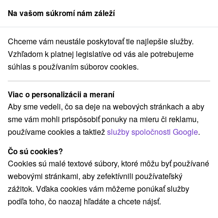
Na vašom súkromí nám záleží
člen skupiny
Sorger
Chceme vám neustále poskytovať tie najlepšie služby.
Atrakcie na Slovensku
Kaštiele
Južné Slovensko
Vzhľadom k platnej legislatíve od vás ale potrebujeme
súhlas s používaním súborov cookies.
Kaštiele na Južnom Slovensku
Viac o personalizácii a meraní
Kategórie
Aby sme vedeli, čo sa deje na webových stránkach a aby
sme vám mohli prispôsobiť ponuky na mieru či reklamu,
Všetky kategórie
Plte, rafting, splavy
(2)
používame cookies a taktiež
služby spoločnosti Google
.
Vyhliadkové veže a chodníky
(12)
Hrady, zámky, zrúcaniny
Šport
(11)
(5)
Čo sú cookies?
Jazda na koni
Skanzeny
Divadlá
(2)
(3)
(7)
Cookies sú malé textové súbory, ktoré môžu byť používané
Kaštiele
Sakrálne miesta
(2)
(6)
webovými stránkami, aby zefektívnili používateľský
Laserarény a paintball
Architektonické stavby
(2)
(9)
zážitok. Vďaka cookies vám môžeme ponúkať služby
Mestské a zámocké parky
Pramene
(5)
(2)
podľa toho, čo naozaj hľadáte a chcete nájsť.
Golfové ihriská
Motokárové dráhy
(7)
(3)