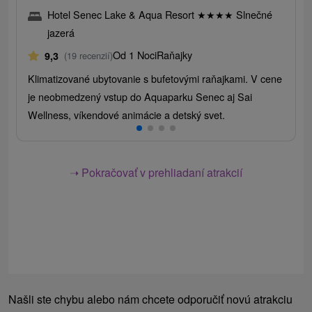
Hotel Senec Lake & Aqua Resort
★
★
★
★
Slnečné
jazerá
Od 1 Noci
Raňajky
9,3
(19 recenzií)
Klimatizované ubytovanie s bufetovými raňajkami. V cene
je neobmedzený vstup do Aquaparku Senec aj Sai
Wellness, víkendové animácie a detský svet.
➝ Pokračovať v prehliadaní atrakcií
Našli ste chybu alebo nám chcete odporučiť novú atrakciu