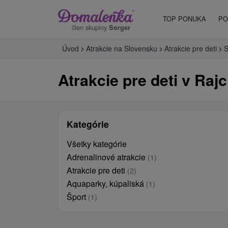
TOP PONUKA
PO
člen skupiny
Sorger
Úvod
Atrakcie na Slovensku
Atrakcie pre deti
S
Atrakcie pre deti v Rajci
Kategórie
Všetky kategórie
Adrenalinové atrakcie
(1)
Atrakcie pre deti
(2)
Aquaparky, kúpaliská
(1)
Šport
(1)