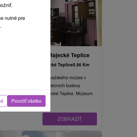
ožniť.
e nutné pre
.
Múzeum dopravy Rajecké Teplice
Žilinský kraj -
Rajecké Teplice
5.56 Km
Najmladšia expozícia Považského múzea v
Žiline sa nachádza v priestoroch budovy
železničnej zastávky Rajecké Teplice. Múzeum
né
Povoliť všetko
má jednu...
ZOBRAZIŤ