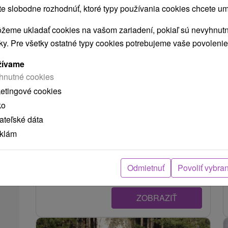
 slobodne rozhodnúť, ktoré typy používania cookies chcete um
žeme ukladať cookies na vašom zariadení, pokiaľ sú nevyhnutn
nky. Pre všetky ostatné typy cookies potrebujeme vaše povolenie
žívame
hnutné cookies
ketingové cookies
Prameň sv. Františka Rajecká Lesná
ko
Žilinský kraj -
Rajecká Lesná
5.37 Km
teľské dáta
Prameň svätého Františka vyteká spod
eklám
Frivaldskej kalvárie v známej slovenskej obci
Rajecká Lesná. Kalváriu postavili veriaci v
Odmietnuť
Povoliť vybra
rokoch 1920...
ZOBRAZIŤ