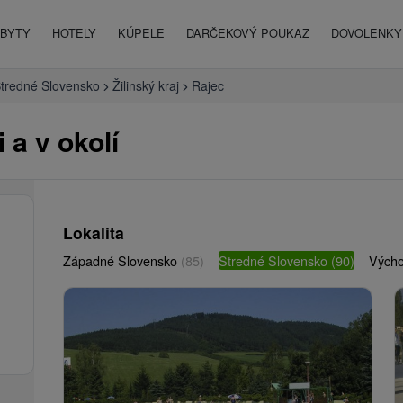
BYTY
HOTELY
KÚPELE
DARČEKOVÝ POUKAZ
DOVOLENKY 
tredné Slovensko
Žilinský kraj
Rajec
 a v okolí
Lokalita
Západné Slovensko
(85)
Stredné Slovensko
(90)
Vých