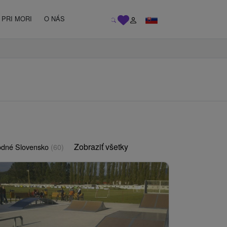
PRI MORI
O NÁS
Zobraziť všetky
odné Slovensko
(60)