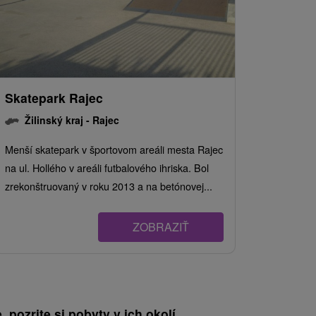
Skatepark Rajec
Žilinský kraj -
Rajec
Menší skatepark v športovom areáli mesta Rajec
na ul. Hollého v areáli futbalového ihriska. Bol
zrekonštruovaný v roku 2013 a na betónovej...
ZOBRAZIŤ
, pozrite si pobyty v ich okolí.