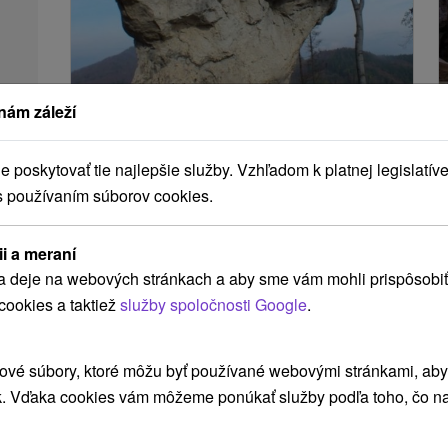
nám záleží
Zbyňovský budzogáň
Žilinský kraj -
Rajecké Teplice
4.44 Km
poskytovať tie najlepšie služby. Vzhľadom k platnej legislatíve
Veľmi zaujímavý prírodný úkaz v Rajeckej doline
s používaním súborov cookies.
na svahu pod vrchom Žibrid patrí medzi sedem
najkrajších prírodných krás na Slovensku....
ii a meraní
a deje na webových stránkach a aby sme vám mohli prispôsobiť
ZOBRAZIŤ
cookies a taktiež
služby spoločnosti Google
.
ové súbory, ktoré môžu byť používané webovými stránkami, aby z
k. Vďaka cookies vám môžeme ponúkať služby podľa toho, čo na