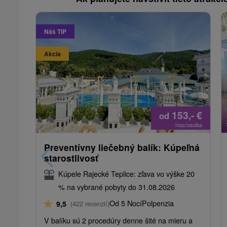
Náš TIP
Akcia
153,-
€
od
/noc/osoba
Preventívny liečebný balík: Kúpeľná
starostlivosť
Kúpele Rajecké Teplice: zľava vo výške 20
% na vybrané pobyty do 31.08.2026
Od 5 Nocí
Polpenzia
9,5
(422 recenzií)
V balíku sú 2 procedúry denne šité na mieru a