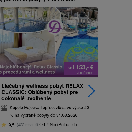
153,-
€
od
/noc/osoba
Liečebný wellness pobyt RELAX
Relax Cl
CLASSIC: Obľúbený pobyt pre
sveta rel
dokonalé uvoľnenie
Kúpele 
Kúpele Rajecké Teplice: zľava vo výške 20
% na vy
% na vybrané pobyty do 31.08.2026
9,5
(422
Od 2 Nocí
Polpenzia
9,5
(422 recenzií)
Liečivá ter