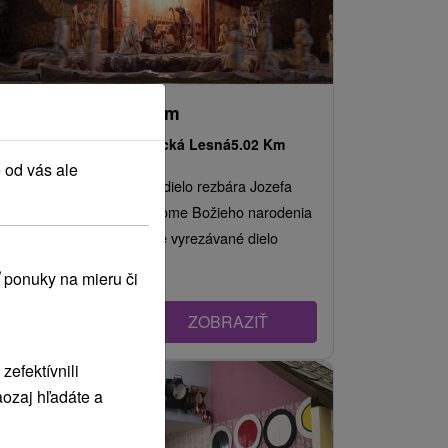
Slovenský betlehem
Žilinský kraj -
Rajecká Lesná
5.02 Km
 od vás ale
Obdivuhodné rezbárske dielo rezbára Jozefa
Pekaru, umiestnené v Dome Božieho narodenia
v Rajeckej Lesnej. Ručne vyrezávané dielo
vznikalo...
 ponuky na mieru či
ZOBRAZIŤ
efektívnili
ozaj hľadáte a