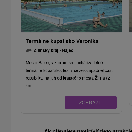
Termálne kúpalisko Veronika
Žilinský kraj -
Rajec
Mesto Rajec, v ktorom sa nachádza letné
termálne kúpalisko, leží v severozápadnej časti
republiky, na juh od krajského mesta Žilina (21
km)...
ZOBRAZIŤ
Ak plánujete navštíviť tieto atrakcie