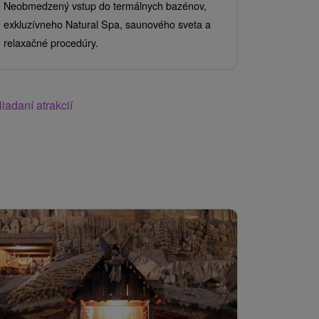
Neobmedzený vstup do termálnych bazénov,
neobmedzen
exkluzívneho Natural Spa, saunového sveta a
sveta vám p
relaxačné procedúry.
iadaní atrakcií